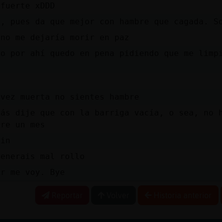
 fuerte xDDD
h, pues da que mejor con hambre que cagada. S
 no me dejaría morir en paz
go por ahí quedo en pena pidiendo que me limp
o
o
 vez muerta no sientes hambre
más dije que con la barriga vacía, o sea, no 
bre un mes
fin
generais mal rollo
or me voy. Bye
Reportar
Volver
Historia anterior