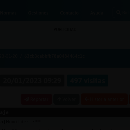
Bus
Normas
Gestiones
Contacto
Ayuda
PUBLICIDAD
23-01-20
63cb3cabbfb78a0484464c1c
20/01/2023 09:29
497 visitas
Reportar
Volver
Historia anterior
aje
ja{Humilde: :**