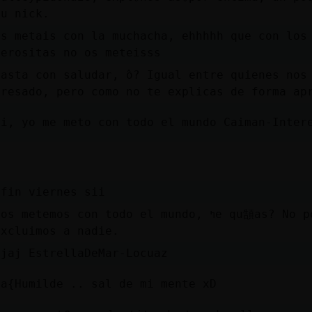
tu nick.
os metais con la muchacha, ehhhhh que con los
uerositas no os meteisss
basta con saludar, ߮o? Igual entre quienes nos
eresado, pero como no te explicas de forma ap
si, yo me meto con todo el mundo Caiman-Inter
 fin viernes sii
metemos con todo el mundo, ߤe qu頶as? No podrᠤecirse que
�xcluimos a nadie.
ajaj EstrellaDeMar-Locuaz
ja{Humilde .. sal de mi mente xD