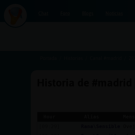
Chat
Foro
Blogs
Noticias
Iniciar
sesión
Portada
Historias
Canal #madrid
20
Historia de #madrid
¡Chatea
sin
publicidad!
Hour
Alias
Mens
[09:29]
Rana\Sensible
Ove
Crear
una