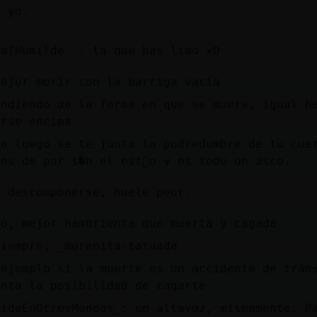
o yo.
ja{Humilde .. la que has liao xD
mejor morir con la barriga vacía
endiendo de la forma en que se muera, igual h
arse encima
ue luego se te junta la podredumbre de tu cue
es de por s�n el est󭡧o y es todo un asco.
l descomponerse, huele peor.
no, mejor hambrienta que muerta y cagada
siempre, _morenita-tatuada
 ejemplo si la muerte es un accidente de trán
enta la posibilidad de cagarte
didaEnOtrosMundos_: un altavoz, mismamente. P