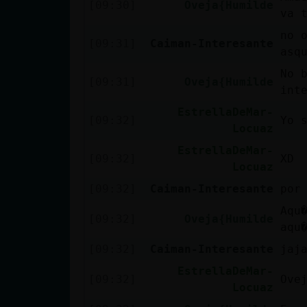
[09:30]
Oveja{Humilde
Mis blogs
va 
no 
[09:31]
Caiman-Interesante
asq
Mis foros
No 
[09:31]
Oveja{Humilde
int
EstrellaDeMar-
[09:32]
Yo 
Locuaz
Registrar
un canal
EstrellaDeMar-
[09:32]
XD
Locuaz
[09:32]
Caiman-Interesante
por
Más
Aqu�os 
[09:32]
Oveja{Humilde
gestiones
aqu
[09:32]
Caiman-Interesante
jaj
EstrellaDeMar-
[09:32]
Ove
Locuaz