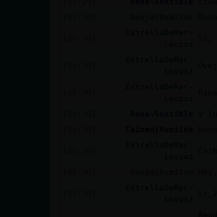
[09:29]
Rana\Sensible
cla
cuenta
[09:30]
Oveja{Humilde
Ran
EstrellaDeMar-
[09:30]
Si,
Locuaz
Reservar
EstrellaDeMar-
alias
[09:30]
Ove
Locuaz
EstrellaDeMar-
[09:30]
Ran
Locuaz
Actualizar
[09:30]
Rana\Sensible
y l
contraseña
[09:30]
Caiman{Humilde
bue
EstrellaDeMar-
[09:30]
Cai
Locuaz
Actualizar
[09:30]
Oveja{Humilde
Hey
IP virtual
EstrellaDeMar-
[09:30]
Sr_
Locuaz
Ama