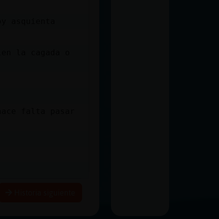
oy asquienta
ien la cagada o
hace falta pasar
Historia siguiente