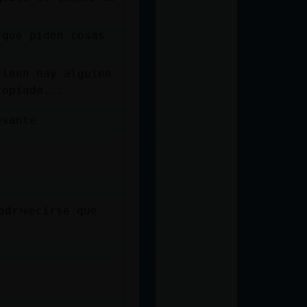
 que piden cosas
 leen hay alguien
ropiada...
esante