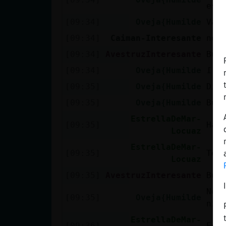
esc
[09:34]
Oveja{Humilde
Va,
[09:34]
Caiman-Interesante
no 
[09:34]
AvestruzInteresante
Bue
[09:34]
Oveja{Humilde
߁ 
[09:35]
Oveja{Humilde
Dio
[09:35]
Oveja{Humilde
Bue
EstrellaDeMar-
[09:35]
Hab
Locuaz
EstrellaDeMar-
[09:35]
Tem
Locuaz
[09:35]
AvestruzInteresante
Bue
No,
[09:35]
Oveja{Humilde
ni 
EstrellaDeMar-
[09:36]
Est