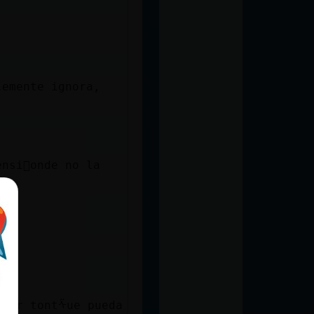
lemente ignora,
nsi󮠤onde no la
uier tontᠱue pueda