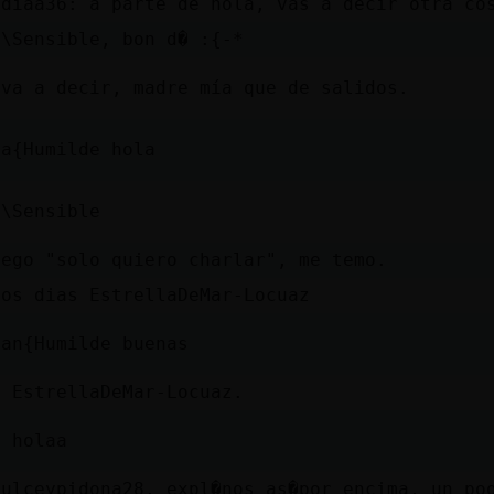
udiaa36: a parte de hola, vas a decir otra co
a\Sensible, bon d� :{-*
 va a decir, madre mía que de salidos.
ja{Humilde hola
a\Sensible
uego "solo quiero charlar", me temo.
nos dias EstrellaDeMar-Locuaz
man{Humilde buenas
, EstrellaDeMar-Locuaz.
J holaa
dulceypidona28, expl�nos as�por encima, un po