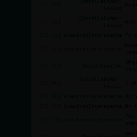
EstrellaDeMar-
[09:38]
Dig
Locuaz
EstrellaDeMar-
[09:38]
Ove
Locuaz
[09:39]
AvestruzInteresante
Es 
Dep
[09:39]
AvestruzInteresante
cag
S�q
[09:39]
Oveja{Humilde
llev
EstrellaDeMar-
[09:40]
Y a
Locuaz
[09:40]
AvestruzInteresante
Uy 
[09:40]
AvestruzInteresante
No 
Por
[09:41]
AvestruzInteresante
aum
per
[09:41]
Rana\Sensible