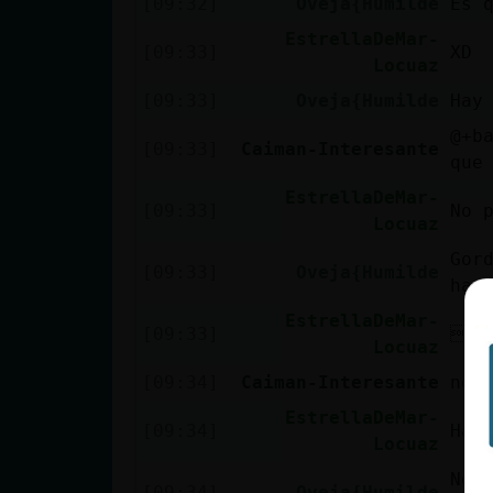
[09:32]
Oveja{Humilde
Es 
EstrellaDeMar-
[09:33]
XD
Locuaz
[09:33]
Oveja{Humilde
Hay
@+b
[09:33]
Caiman-Interesante
que
EstrellaDeMar-
[09:33]
No 
Locuaz
Gor
[09:33]
Oveja{Humilde
hay,
EstrellaDeMar-
[09:33]
AC
Locuaz
[09:34]
Caiman-Interesante
no 
EstrellaDeMar-
[09:34]
Hay
Locuaz
No,
[09:34]
Oveja{Humilde