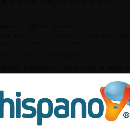
que se estᠭuy calentito dentro de ella...
 que ver, qu頣osas piensas.
ardot pues si no te interesa lo que dice simp
 ganas metiendote con la gente?
pienso mucho por las mañanas eh.
dimaja42_charlanormal, est᳠a punto de crear te
 ߱uieres ir por ah�?
TION café
me interesa bardot sé feliz
a paz, y café
 en absoluto. Mira que tomarse en serio cualq