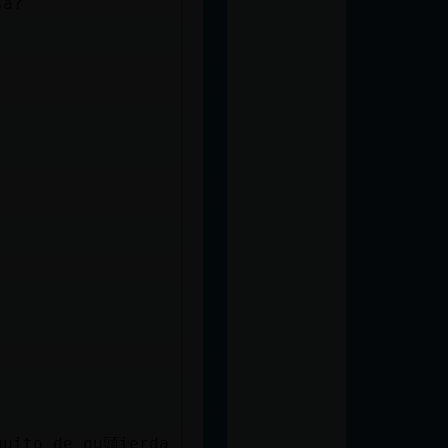
sa?
quito de qu頭ierda