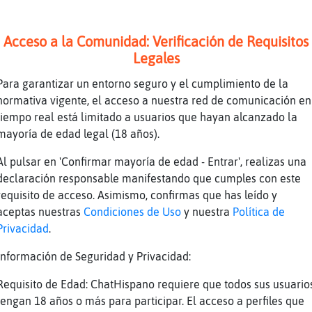
ribir...
 dejaos de rollos.
Acceso a la Comunidad: Verificación de Requisitos
insultes a la gente , que nadie te ha insulta
Legales
nos días
Para garantizar un entorno seguro y el cumplimiento de la
qui鮠he insultado?
normativa vigente, el acceso a nuestra red de comunicación en
tiempo real está limitado a usuarios que hayan alcanzado la
s m�.. XD
mayoría de edad legal (18 años).
nos d�, ene.
Al pulsar en 'Confirmar mayoría de edad - Entrar', realizas una
lemos del tema de shakira!!!
declaración responsable manifestando que cumples con este
requisito de acceso. Asimismo, confirmas que has leído y
azo.
aceptas nuestras
Condiciones de Uso
y nuestra
Política de
Privacidad
.
nos días, v. A mí me insultas con tu presenci
Información de Seguridad y Privacidad:
 desde luego. Con el tiempo he ido perfeccion
tan siquiera necesito escribir.
Requisito de Edad: ChatHispano requiere que todos sus usuario
tengan 18 años o más para participar. El acceso a perfiles que
oespaquetemortifiques tragamastiques xD