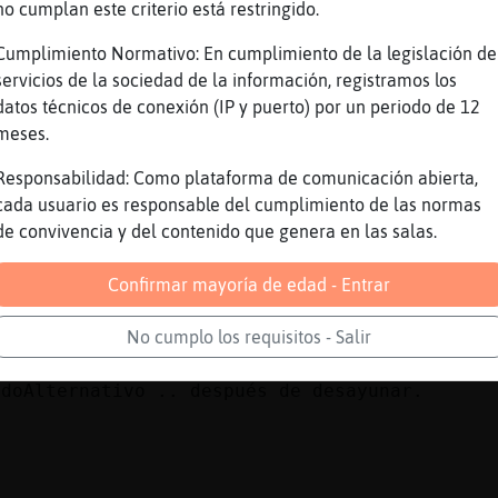
no cumplan este criterio está restringido.
Cumplimiento Normativo: En cumplimiento de la legislación de
paro.
servicios de la sociedad de la información, registramos los
datos técnicos de conexión (IP y puerto) por un periodo de 12
 es, ofendeos.
meses.
adoAlternativo .. no hablamos, cantamos.
Responsabilidad: Como plataforma de comunicación abierta,
cada usuario es responsable del cumplimiento de las normas
á fotopene?
de convivencia y del contenido que genera en las salas.
pinches, por si acaso.
Confirmar mayoría de edad - Entrar
contrario, más rápido pincharia
No cumplo los requisitos - Salir
J, bonico :*
adoAlternativo .. después de desayunar.