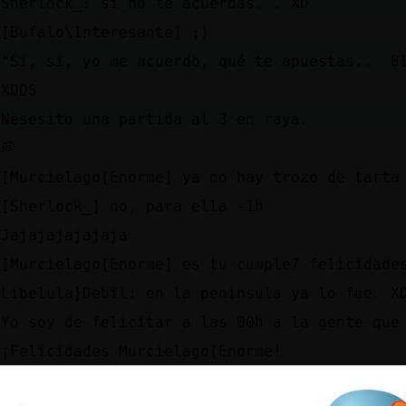
Sherlock_: si no te acuerdas... XD
[Bufalo\Interesante] ;)
"Si, si, yo me acuerdo, qué te apuestas... B
XDDS
Nesesito una partida al 3 en raya.
💭
[Murcielago{Enorme] ya no hay trozo de tarta
[Sherlock_] no, para ella -1h
Jajajajajajaja
[Murcielago{Enorme] es tu cumple? felicidade
Libelula}Debil: en la peninsula ya lo fue. X
Yo soy de felicitar a las 00h a la gente que
¡Felicidades Murcielago{Enorme!
💜💜💜