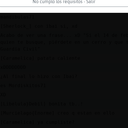
[Bufalo\Interesante] https://www.youtube.com
No cumplo los requisitos - Salir
_nyU
mandibulas71
[Sherlock_] con ibai si, xd
Acabo de ver una frase... xD "Si el 14 de fe
quien te busque, piérdete en un cerro y que 
Guardia Civil"
[Caramelica] patata caliente
xDDDDDDDD
¿Al final lo hizo con Ibai?
es Mordiskitos71
XD
[Libelula}Debil] bonita tb..!
[Murcielago{Enorme] creo q estan en ello
[Caramelica] ya cumpliste?