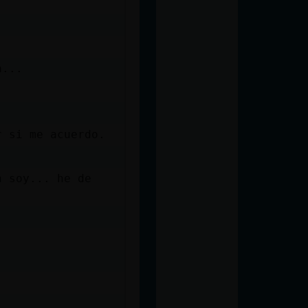
a...
r si me acuerdo.
n soy... he de