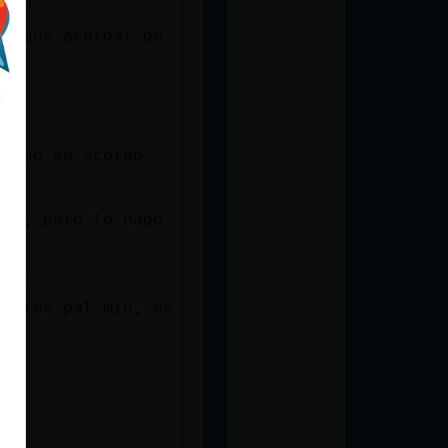
 xdd
go que acordar de
 Y no se acordó
nte, pero lo hago
rde.
horres pal mío, es