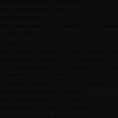
[Bufalo\Interesante] buen tema =)
[Murcielago{Enorme] de que
Gata}Pedante xD
Soy famosa pero por no vérmelas con la presn
[Libelula}Debil] sis :_)
Prensa*
EstrellaDeMar_Especial: de eso el panel a ve
[Caramelica] todo bien y vos, terremoto
Y la presión mediática que conlleva ser quie
permanecer en el anonimato.
Ya me han shippeado con Michelle Morrone.
Jajajajaja jajajajaja jajajajaja
[Murcielago{Enorme] ya lo tienes
[Caramelica] jajajajaja un maremoto
[Caramelica] se fue a ver una peli