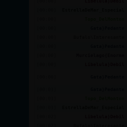
[00:00]
Libelula}Debil
cuenta
[00:00]
EstrellaDeMar_Especial
[00:00]
Topo_DelMonton
[00:00]
Gata}Pedante
Reservar
[00:00]
Bufalo\Interesante
alias
[00:00]
Gata}Pedante
[00:00]
Murcielago{Enorme
Actualizar
[00:00]
Libelula}Debil
contraseña
[00:00]
Gata}Pedante
[00:01]
Gata}Pedante
Actualizar
[00:01]
Topo_DelMonton
IP virtual
[00:01]
EstrellaDeMar_Especial
[00:02]
Libelula}Debil
[00:02]
Bufalo\Interesante