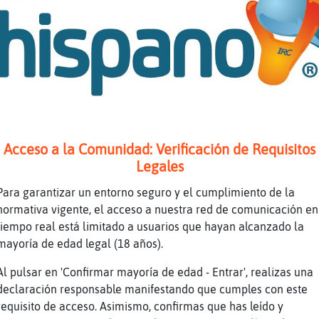
[Murcielago{Enorme] pa celebrarlo un goficao
[Bufalo\Interesante] y yo, por suerte me ten
pocos
XDDD
[Bufalo\Interesante] idem
Pero él no me aprecia, lo hacia pa presumir.
Gata}Pedante: graciss^^
Acceso a la Comunidad: Verificación de Requisitos
[EstrellaDeMar_Especial] lo hago con poca ge
Legales
^^
Para garantizar un entorno seguro y el cumplimiento de la
Libelula}Debil: no he cenao, q comi super ta
normativa vigente, el acceso a nuestra red de comunicación en
[Libelula}Debil] yo te doy tiempo para que a
tiempo real está limitado a usuarios que hayan alcanzado la
en septiembre xD
mayoría de edad legal (18 años).
[Bufalo\Interesante] lo apunto xd
Al pulsar en 'Confirmar mayoría de edad - Entrar', realizas una
Sherlock_: es q perdiste la "no apuesta"
declaración responsable manifestando que cumples con este
arturo soria vecin@s
requisito de acceso. Asimismo, confirmas que has leído y