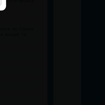
/watch?v=aE2GCa-
brero no tienes
te busque la