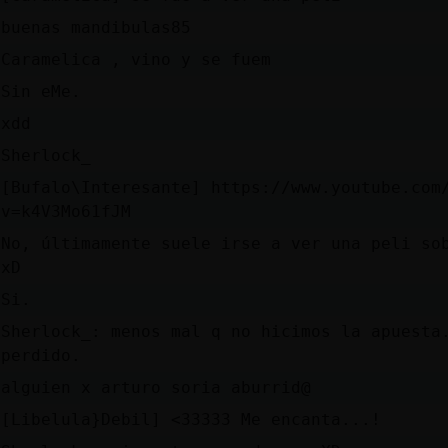
buenas mandibulas85
Caramelica , vino y se fuem
Sin eMe.
xdd
Sherlock_
[Bufalo\Interesante] https://www.youtube.com
v=k4V3Mo61fJM
No, últimamente suele irse a ver una peli so
xD
Si.
Sherlock_: menos mal q no hicimos la apuesta
perdido.
alguien x arturo soria aburrid@
[Libelula}Debil] <33333 Me encanta...!