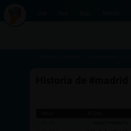
Chat
Foro
Blogs
Noticias
Iniciar
sesión
Portada
Historias
Canal #madrid
20
Historia de #madrid
¡Chatea
sin
publicidad!
Hour
Alias
[00:00]
Gata}Pedante
Crear
una