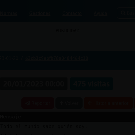
Bus
Normas
Gestiones
Contacto
Ayuda
PUBLICIDAD
23-01-20
63cb3c9ebfb78a0484464c10
20/01/2023 00:00
475 visitas
Reportar
Volver
Historia anterior
Mensaje
Todo el mundo sabe quién soy.