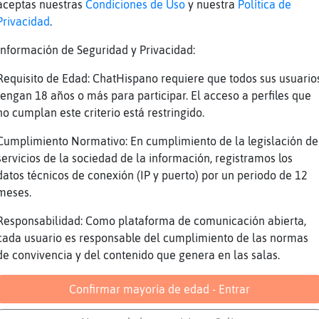
aceptas nuestras
Condiciones de Uso
y nuestra
Política de
Ya te vale querer hacer una apuesta conmigo.
Privacidad
.
q vieneeee la vaquillaaaaa
Información de Seguridad y Privacidad:
xddd
[Libelula}Debil] https://youtu.be/s1tAYmMjLd
Requisito de Edad: ChatHispano requiere que todos sus usuario
viejecilla ya, pero me encanta igualmente xD
tengan 18 años o más para participar. El acceso a perfiles que
no cumplan este criterio está restringido.
Sherlock_: si ya fue. Era oa decirte q habri
[Caramelica] ein? XD
Cumplimiento Normativo: En cumplimiento de la legislación de
servicios de la sociedad de la información, registramos los
Jijiii
datos técnicos de conexión (IP y puerto) por un periodo de 12
a ti te pega mas el juego de la oca, Caramel
meses.
que pasa aqui
Responsabilidad: Como plataforma de comunicación abierta,
Anguila_Transparente , hola, cari mío.
cada usuario es responsable del cumplimiento de las normas
chi y lidia bosh
de convivencia y del contenido que genera en las salas.
[Anguila_Transparente] buenas
Confirmar mayoría de edad - Entrar
.oO Topo_DelMonton Oo. xDDDDD Holaa