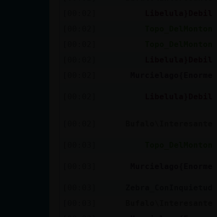
Mis blogs
[00:02]
Libelula}Debil
[00:02]
Topo_DelMonton
[00:02]
Topo_DelMonton
Mis foros
[00:02]
Libelula}Debil
[00:02]
Murcielago{Enorme
Registrar
[00:02]
Libelula}Debil
un canal
[00:02]
Bufalo\Interesante
[00:03]
Topo_DelMonton
Más
gestiones
[00:03]
Murcielago{Enorme
[00:03]
Zebra_ConInquietud
[00:03]
Bufalo\Interesante