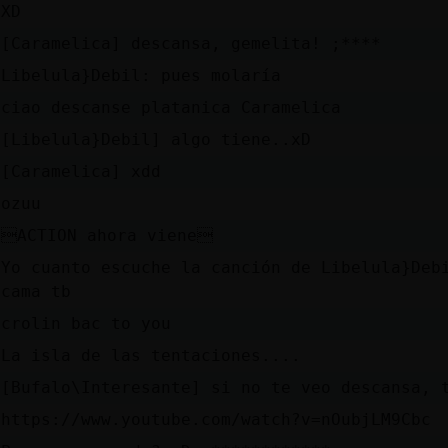
XD
[Caramelica] descansa, gemelita! ;****
Libelula}Debil: pues molaría
ciao descanse platanica Caramelica
[Libelula}Debil] algo tiene..xD
[Caramelica] xdd
ozuu
ACTION ahora viene
Yo cuanto escuche la canción de Libelula}Deb
cama tb
crolin bac to you
La isla de las tentaciones....
[Bufalo\Interesante] si no te veo descansa, 
https://www.youtube.com/watch?v=nOubjLM9Cbc