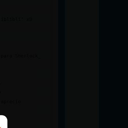
liblibli" xD
 para Sherlock_
s
D
 aprecio