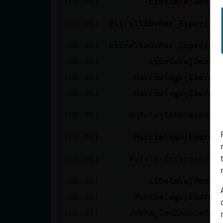
[00:05]
Libelula}Debil
[00:05]
EstrellaDeMar_Especial
[00:05]
EstrellaDeMar_Especial
[00:05]
Libelula}Debil
[00:05]
Murcielago{Enorme
[00:05]
Murcielago{Enorme
[00:05]
Bufalo\Interesante
[00:06]
Murcielago{Enorme
[00:06]
Bufalo\Interesante
[00:06]
Libelula}Debil
[00:06]
Murcielago{Enorme
[00:07]
Zebra_ConInquietud