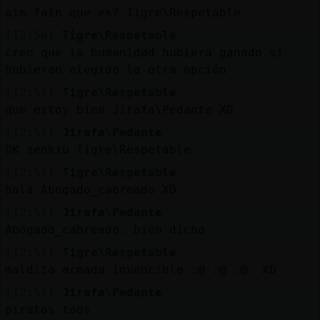
aim fain que es? Tigre\Respetable
[12:56]
Tigre\Respetable
creo que la humanidad hubiera ganado si
hubieran elegido la otra opción
[12:57]
Tigre\Respetable
que estoy bien Jirafa\Pedante XD
[12:57]
Jirafa\Pedante
OK zenkiu Tigre\Respetable
[12:57]
Tigre\Respetable
hala Abogado_cabreado XD
[12:57]
Jirafa\Pedante
Abogado_cabreado: bien dicho
[12:57]
Tigre\Respetable
maldita armada invencible :@ :@ :@ XD
[12:57]
Jirafa\Pedante
piratas toos