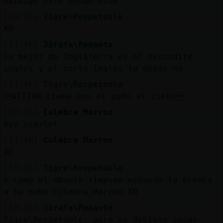
maldigo esté donde esté
[13:16]
Tigre\Respetable
XD
[13:16]
Jirafa\Pedante
lo mejor de Inglaterra es el escondite
inglés y el corte inglés lo demás na
[13:16]
Tigre\Respetable
ACTION clama con el puño al cielo
[13:16]
Culebra_Marron
muy scarlet
[13:16]
Culebra_Marron
XD
[13:16]
Tigre\Respetable
o como el abuelo simpson echando la bronca
a la nube Culebra_Marron XD
[13:16]
Jirafa\Pedante
Tigre\Respetable: pero tu debiste sacar