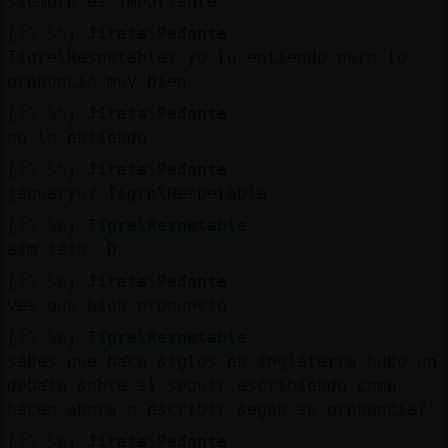
siempre es importante
[12:55]
Jirafa\Pedante
Tigre\Respetable: yo lo entiendo pero lo
pronunció muy bien
[12:55]
Jirafa\Pedante
no lo entiendo
[12:55]
Jirafa\Pedante
jaguaryu? Tigre\Respetable
[12:56]
Tigre\Respetable
aim fain :D
[12:56]
Jirafa\Pedante
ves que bien pronunció
[12:56]
Tigre\Respetable
sabes que hace siglos en inglaterra hubo un
debate sobre si seguir escribiendo como
hacen ahora o escribir según se pronuncia?
[12:56]
Jirafa\Pedante