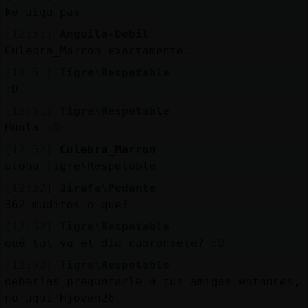
ke aiga pas
[12:51]
Anguila-Debil
Culebra_Marron exactamente.
[12:51]
Tigre\Respetable
:D
[12:51]
Tigre\Respetable
Huola :D
[12:52]
Culebra_Marron
aloha Tigre\Respetable
[12:52]
Jirafa\Pedante
362 muditos o que?
[12:52]
Tigre\Respetable
qué tal va el día cabronsete? :D
[12:52]
Tigre\Respetable
deberías preguntarle a tus amigas entonces,
no aquí Hjoven26