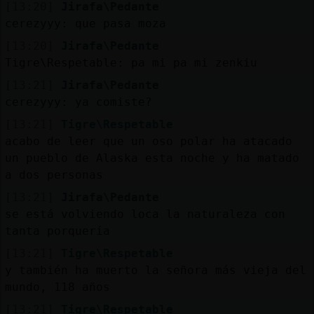
[13:20]
Jirafa\Pedante
cerezyyy: que pasa moza
[13:20]
Jirafa\Pedante
Tigre\Respetable: pa mi pa mi zenkiu
[13:21]
Jirafa\Pedante
cerezyyy: ya comiste?
[13:21]
Tigre\Respetable
acabo de leer que un oso polar ha atacado
un pueblo de Alaska esta noche y ha matado
a dos personas
[13:21]
Jirafa\Pedante
se está volviendo loca la naturaleza con
tanta porquería
[13:21]
Tigre\Respetable
y también ha muerto la señora más vieja del
mundo, 118 años
[13:21]
Tigre\Respetable