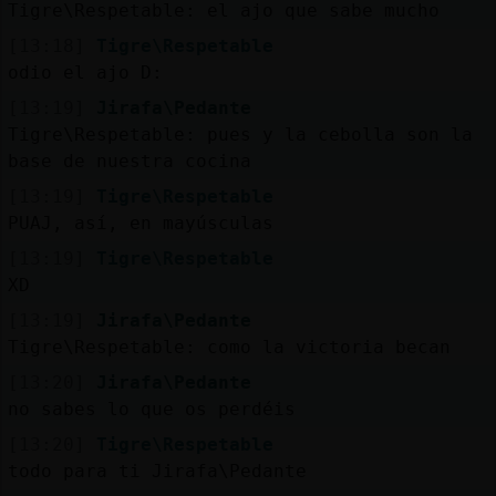
Tigre\Respetable: el ajo que sabe mucho
[13:18]
Tigre\Respetable
odio el ajo D:
[13:19]
Jirafa\Pedante
Tigre\Respetable: pues y la cebolla son la
base de nuestra cocina
[13:19]
Tigre\Respetable
PUAJ, así, en mayúsculas
[13:19]
Tigre\Respetable
XD
[13:19]
Jirafa\Pedante
Tigre\Respetable: como la victoria becan
[13:20]
Jirafa\Pedante
no sabes lo que os perdéis
[13:20]
Tigre\Respetable
todo para ti Jirafa\Pedante