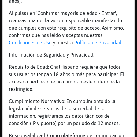
y del inglés la pronunciación na más
años).
[13:08]
Jirafa\Pedante
Al pulsar en 'Confirmar mayoría de edad - Entrar',
Tigre\Respetable: chus son varias letras
realizas una declaración responsable manifestando
[13:09]
Jirafa\Pedante
que cumples con este requisito de acceso. Asimismo,
no nos liemos
confirmas que has leído y aceptas nuestras
Condiciones de Uso
y nuestra
Política de Privacidad
.
[13:09]
Tigre\Respetable
cual chus Jirafa\Pedante
Información de Seguridad y Privacidad:
[13:09]
Tigre\Respetable
Requisito de Edad: ChatHispano requiere que todos
Aloha Soy_Jota qué tal estás?
sus usuarios tengan 18 años o más para participar. El
[13:09]
Jirafa\Pedante
acceso a perfiles que no cumplan este criterio está
Soy_Jota: buenas majo
restringido.
[13:09]
Jirafa\Pedante
Cumplimiento Normativo: En cumplimiento de la
Tigre\Respetable: esa chus la que tu
legislación de servicios de la sociedad de la
dijiste hace rato
información, registramos los datos técnicos de
[13:10]
Tigre\Respetable
conexión (IP y puerto) por un periodo de 12 meses.
es schwa Jirafa\Pedante XD /shua/ para ti
XD
Responsabilidad: Como plataforma de comunicación