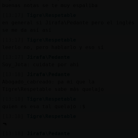
buenas notas se te muy espaliba
[13:17]
Tigre\Respetable
en general si Jirafa\Pedante pero el inglés
se me da así así
[13:17]
Tigre\Respetable
leerlo no, pero hablarlo y eso si
[13:17]
Jirafa\Pedante
Soy_Jota: cuidate por ahi
[13:18]
Jirafa\Pedante
Abogado_cabreado: pa mi que la
Tigre\Respetable sabe más quelajo
[13:18]
Tigre\Respetable
quien es esa tal quelajo :$
[13:18]
Tigre\Respetable
🔫
[13:18]
Jirafa\Pedante