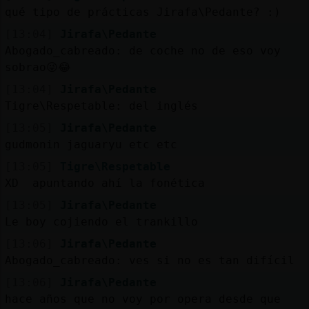
qué tipo de prácticas Jirafa\Pedante? :)
[13:04]
Jirafa\Pedante
Abogado_cabreado: de coche no de eso voy
sobrao😜😂
[13:04]
Jirafa\Pedante
Tigre\Respetable: del inglés
[13:05]
Jirafa\Pedante
gudmonin jaguaryu etc etc
[13:05]
Tigre\Respetable
XD apuntando ahí la fonética
[13:05]
Jirafa\Pedante
Le boy cojiendo el trankillo
[13:06]
Jirafa\Pedante
Abogado_cabreado: ves si no es tan difícil
[13:06]
Jirafa\Pedante
hace años que no voy por opera desde que