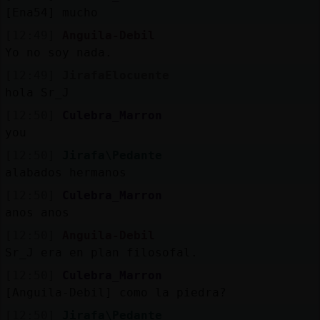
[Ena54] mucho
[12:49]
Anguila-Debil
Yo no soy nada.
[12:49]
JirafaElocuente
hola Sr_J
[12:50]
Culebra_Marron
you
[12:50]
Jirafa\Pedante
alabados hermanos
[12:50]
Culebra_Marron
anos anos
[12:50]
Anguila-Debil
Sr_J era en plan filosofal.
[12:50]
Culebra_Marron
[Anguila-Debil] como la piedra?
[12:50]
Jirafa\Pedante