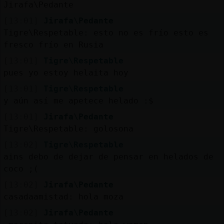
Jirafa\Pedante
[13:01]
Jirafa\Pedante
Tigre\Respetable: esto no es frío esto es
fresco frío en Rusia
[13:01]
Tigre\Respetable
pues yo estoy helaita hoy
[13:01]
Tigre\Respetable
y aún así me apetece helado :$
[13:01]
Jirafa\Pedante
Tigre\Respetable: golosona
[13:02]
Tigre\Respetable
ains debo de dejar de pensar en helados de
coco ;(
[13:02]
Jirafa\Pedante
casadaamistad: hola moza
[13:02]
Jirafa\Pedante