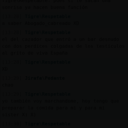
Tigre\Respetable: pues si te sacan una
sonrisa ya hacen buena función
[13:28]
Tigre\Respetable
a saber Abogado_cabreado XD
[13:28]
Tigre\Respetable
el del cazador que entró a un bar desnudo
con dos perdices colgadas de los testiculos
al grito de viva España
[13:28]
Tigre\Respetable
XD
[13:29]
Jirafa\Pedante
chao
[13:29]
Tigre\Respetable
yo también voy marchandome, hoy tengo que
preparar la comida para mi y para mi
sister X) X)
[13:30]
Tigre\Respetable