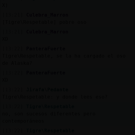
X)
[13:21]
Culebra_Marron
[Tigre\Respetable] pobre oso
[13:21]
Culebra_Marron
XD
[13:22]
PanteraFuerte
Tigre\Respetable, se la ha cargado el oso
de Alaska?
[13:22]
PanteraFuerte
XD
[13:22]
Jirafa\Pedante
Tigre\Respetable: y donde lees eso?
[13:22]
Tigre\Respetable
no, son sucesos diferentes pero
contemporáneos
[13:22]
Tigre\Respetable