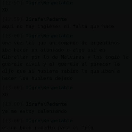
[12:59]
Tigre\Respetable
XD
[12:59]
Jirafa\Pedante
aquí no hay ingléses ni falta que hace
[13:00]
Tigre\Respetable
una vez leí que un comando de argentinos
iba hacer un atentado o algo así en
Gibraltar por lo de Malvinas y los cogió la
guardia civil y el guardia al parecer le
dijo que si hubiera sabido lo que iban a
hacer los hubiera dejado
[13:00]
Tigre\Respetable
XD
[13:00]
Jirafa\Pedante
ya me estoy calentando
[13:00]
Tigre\Respetable
es un buen remedio para el frío