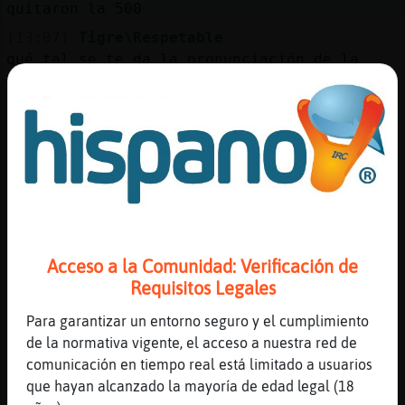
quitaron la 500
[13:07]
Tigre\Respetable
qué tal se te da la pronunciación de la
letra schwa Jirafa\Pedante?
[13:07]
Culebra_Marron
no sabe singles como para que le metas
aleman
[13:07]
Jirafa\Pedante
Chua bien ya lo ves
[13:07]
Culebra_Marron
ingles
Acceso a la Comunidad: Verificación de
[13:07]
Jirafa\Pedante
Requisitos Legales
del alemán npi
Para garantizar un entorno seguro y el cumplimiento
[13:08]
Tigre\Respetable
de la normativa vigente, el acceso a nuestra red de
yo prohibiría esa letra
comunicación en tiempo real está limitado a usuarios
[13:08]
Jirafa\Pedante
que hayan alcanzado la mayoría de edad legal (18