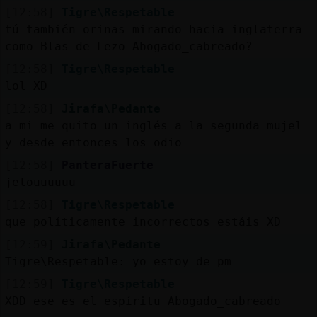
[12:58]
Tigre\Respetable
tú también orinas mirando hacia inglaterra
como Blas de Lezo Abogado_cabreado?
[12:58]
Tigre\Respetable
lol XD
[12:58]
Jirafa\Pedante
a mi me quito un inglés a la segunda mujel
y desde entonces los odio
[12:58]
PanteraFuerte
jelouuuuuu
[12:58]
Tigre\Respetable
que políticamente incorrectos estáis XD
[12:59]
Jirafa\Pedante
Tigre\Respetable: yo estoy de pm
[12:59]
Tigre\Respetable
XDD ese es el espíritu Abogado_cabreado