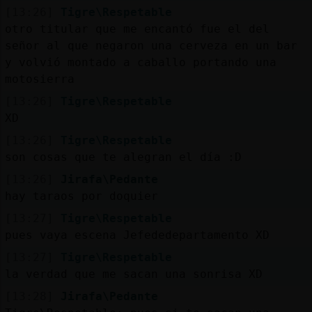
[13:26]
Tigre\Respetable
otro titular que me encantó fue el del
señor al que negaron una cerveza en un bar
y volvió montado a caballo portando una
motosierra
[13:26]
Tigre\Respetable
XD
[13:26]
Tigre\Respetable
son cosas que te alegran el día :D
[13:26]
Jirafa\Pedante
hay taraos por doquier
[13:27]
Tigre\Respetable
pues vaya escena Jefededepartamento XD
[13:27]
Tigre\Respetable
la verdad que me sacan una sonrisa XD
[13:28]
Jirafa\Pedante