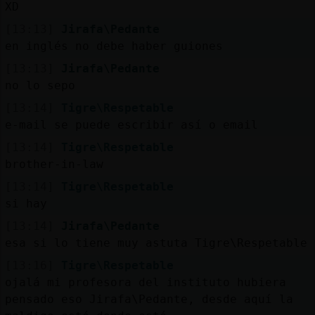
XD
[13:13]
Jirafa\Pedante
en inglés no debe haber guiones
[13:13]
Jirafa\Pedante
no lo sepo
[13:14]
Tigre\Respetable
e-mail se puede escribir así o email
[13:14]
Tigre\Respetable
brother-in-law
[13:14]
Tigre\Respetable
si hay
[13:14]
Jirafa\Pedante
esa si lo tiene muy astuta Tigre\Respetable
[13:16]
Tigre\Respetable
ojalá mi profesora del instituto hubiera
pensado eso Jirafa\Pedante, desde aquí la