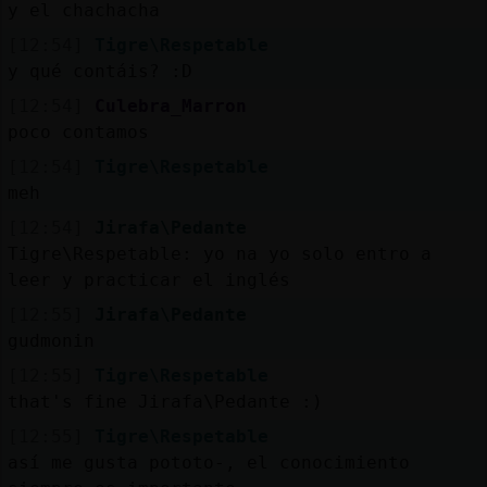
y el chachacha
[12:54]
Tigre\Respetable
y qué contáis? :D
[12:54]
Culebra_Marron
poco contamos
[12:54]
Tigre\Respetable
meh
[12:54]
Jirafa\Pedante
Tigre\Respetable: yo na yo solo entro a
leer y practicar el inglés
[12:55]
Jirafa\Pedante
gudmonin
[12:55]
Tigre\Respetable
that's fine Jirafa\Pedante :)
[12:55]
Tigre\Respetable
así me gusta pototo-, el conocimiento