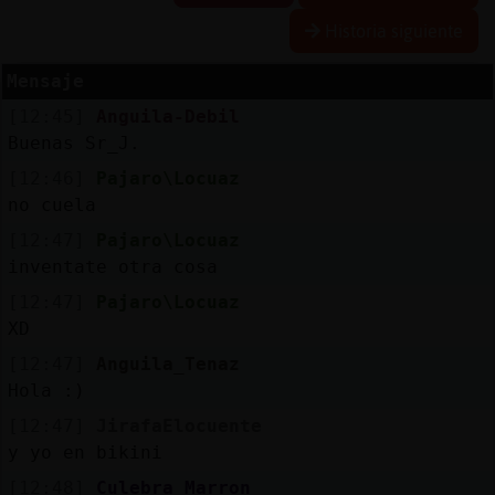
R
e
s
e
r
v
r
l
ia
s
Historia siguiente
a
a
Mensaje
[12:45]
Anguila-Debil
A
c
t
u
a
l
a
r
o
n
t
r
a
s
e
ñ
a
Buenas Sr_J.
iz
c
[12:46]
Pajaro\Locuaz
no cuela
[12:47]
Pajaro\Locuaz
A
c
t
u
a
l
iz
a
P
ir
t
u
a
l
inventate otra cosa
r I
[12:47]
Pajaro\Locuaz
v
XD
[12:47]
Anguila_Tenaz
Hola :)
M
is
lo
g
s
b
[12:47]
JirafaElocuente
y yo en bikini
[12:48]
Culebra_Marron