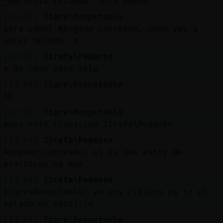
_morenita-tatuada: hola women
[13:02]
Tigre\Respetable
para comer Abogado_cabreado, como vas a
untar helado :$
[13:02]
Jirafa\Pedante
y de coco vaya tela
[13:03]
Tigre\Respetable
XD
[13:03]
Tigre\Respetable
pues está riquisimo Jirafa\Pedante
[13:03]
Jirafa\Pedante
Abogado_cabreado: si es que estoy de
prácticas na mas
[13:04]
Jirafa\Pedante
Tigre\Respetable: yo soy clásico pa to el
helado de vainilla
[13:04]
Tigre\Respetable