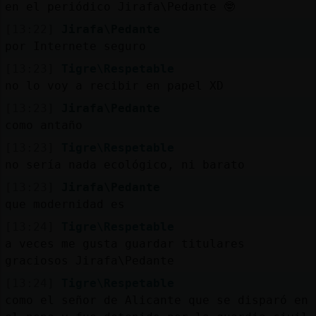
en el periódico Jirafa\Pedante 🤓
[13:22]
Jirafa\Pedante
por Internete seguro
[13:23]
Tigre\Respetable
no lo voy a recibir en papel XD
[13:23]
Jirafa\Pedante
como antaño
[13:23]
Tigre\Respetable
no sería nada ecológico, ni barato
[13:23]
Jirafa\Pedante
que modernidad es
[13:24]
Tigre\Respetable
a veces me gusta guardar titulares
graciosos Jirafa\Pedante
[13:24]
Tigre\Respetable
como el señor de Alicante que se disparó en