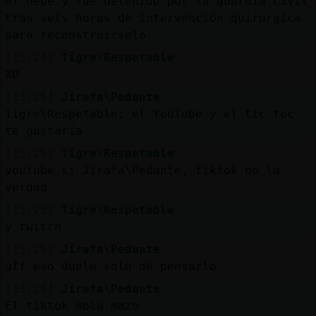
el nepe y fue detenido por la guardia civil
tras seis horas de intervención quirurgica
para reconstruirselo
[13:24]
Tigre\Respetable
XD
[13:25]
Jirafa\Pedante
Tigre\Respetable: el YouTube y el tic toc
te gustaría
[13:25]
Tigre\Respetable
youtube si Jirafa\Pedante, tiktok no la
verdad
[13:25]
Tigre\Respetable
y twitch
[13:25]
Jirafa\Pedante
uff eso duele solo de pensarlo
[13:26]
Jirafa\Pedante
El tiktok mola mazo