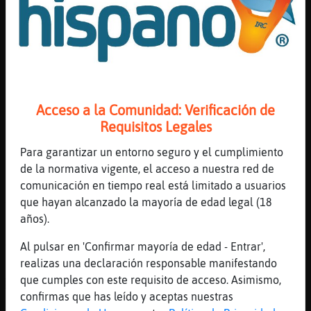
[11:16]
Cocodrilo}Sensible
Caramelica: c󭯠va ese corsita
[11:17]
Rinoceronte{Fugaz
[Caramelica] xiii sobre todo chechuarrrr XD
[11:17]
Cocodrilo}Sensible
Acceso a la Comunidad: Verificación de
Caramelica: voy a tener que ir hacerte un
Requisitos Legales
apa񯠪ajajajajaja
[11:17]
Gata{Enorme
Para garantizar un entorno seguro y el cumplimiento
No se lo digas dos vees
de la normativa vigente, el acceso a nuestra red de
comunicación en tiempo real está limitado a usuarios
[11:18]
Gata{Enorme
que hayan alcanzado la mayoría de edad legal (18
Veces xD
años).
[11:18]
Cocodrilo}Sensible
Gata{Enorme: jajajajajaja
Al pulsar en 'Confirmar mayoría de edad - Entrar',
realizas una declaración responsable manifestando
[11:18]
Hipopotamo_Sensible
que cumples con este requisito de acceso. Asimismo,
ACTION baila
confirmas que has leído y aceptas nuestras
[11:18]
Rinoceronte{Fugaz