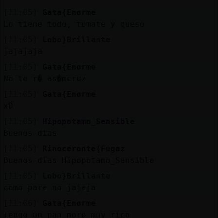
[11:05]
Gata{Enorme
Lo tiene todo, tomate y queso
[11:05]
Lobo}Brillante
jajajaja
[11:05]
Gata{Enorme
No te r� as�mcruz
[11:05]
Gata{Enorme
xD
[11:05]
Hipopotamo_Sensible
Buenos dias
[11:05]
Rinoceronte{Fugaz
Buenos dias Hipopotamo_Sensible
[11:05]
Lobo}Brillante
como para no jajaja
[11:06]
Gata{Enorme
Tengo un pan moro muy rico