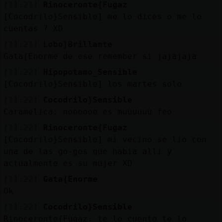
[11:21]
Rinoceronte{Fugaz
[Cocodrilo}Sensible] me lo dices o me lo
cuentas ? XD
[11:21]
Lobo}Brillante
Gata{Enorme de ese remember si jajajaja
[11:22]
Hipopotamo_Sensible
[Cocodrilo}Sensible] los martes solo
[11:22]
Cocodrilo}Sensible
Caramelica: noooooo es muuuuuu feo
[11:22]
Rinoceronte{Fugaz
[Cocodrilo}Sensible] mi vecino se lio con
una de las go-gos que habia alli y
actualmente es su mujer XD
[11:22]
Gata{Enorme
Ok
[11:22]
Cocodrilo}Sensible
Rinoceronte{Fugaz: te lo cuento te lo