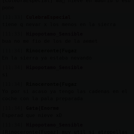
[CulebraEspecial] ma񡮡 nieve en madrid o eso
pone
[11:33]
CulebraEspecial
tiene q nevar x los menos en la sierra
[11:33]
Hipopotamo_Sensible
bua no me fio de los de la aemet
[11:34]
Rinoceronte{Fugaz
En la sierra ya estaba nevando
[11:34]
Hipopotamo_Sensible
si
[11:34]
Rinoceronte{Fugaz
Yo por si acaso ya tengo las cadenas en el
coche con la pala preparada
[11:34]
Gata{Enorme
Esperad que nieve xD
[11:34]
Hipopotamo_Sensible
[Rinoceronte{Fugaz] muy util si atropellas