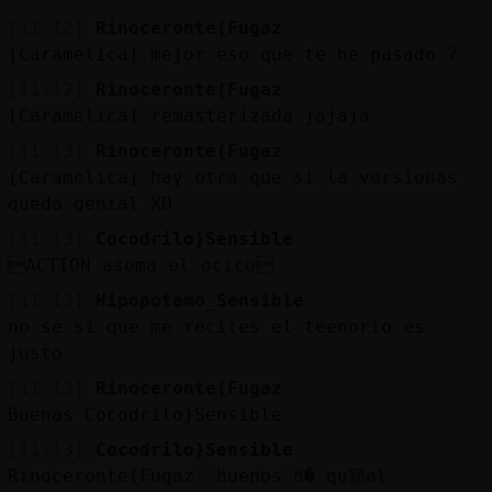
[11:12]
Rinoceronte{Fugaz
[Caramelica] mejor eso que te he pasado ?
[11:12]
Rinoceronte{Fugaz
[Caramelica] remasterizada jajaja
[11:13]
Rinoceronte{Fugaz
[Caramelica] hay otra que si la versionas
queda genial XD
[11:13]
Cocodrilo}Sensible
ACTION asoma el ocico
[11:13]
Hipopotamo_Sensible
no se si que me recites el teenorio es
justo
[11:13]
Rinoceronte{Fugaz
Buenas Cocodrilo}Sensible
[11:13]
Cocodrilo}Sensible
Rinoceronte{Fugaz: buenos d� qu頴al