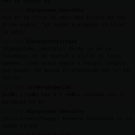
b�a se equipo mᳮ.
[11:35]
Hipopotamo_Sensible
esa es la frase de amor mas bonita me han
dicho nunca, "si matas a alguien yo llevo
la pala"
[11:35]
Rinoceronte{Fugaz
[Hipopotamo_Sensible] desde lo de la
filomena, no me vuelve a pillar el toro,
ademas, como suelo subir a burgos siempre
que puedo, me gusta ir prevenido por si las
moscas
[11:36]
CulebraEspecial
pon�q llov�a las 8 y ah�ba cargada con el
paraguas pa na
[11:36]
Hipopotamo_Sensible
[Rinoceronte{Fugaz] haombre precavido no se
queda tirado