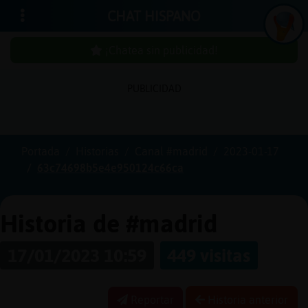
CHAT HISPANO
¡Chatea sin publicidad!
In
ic
ia
r
e
s
ió
n
PUBLICIDAD
s
Portada
Historias
Canal #madrid
2023-01-17
¡C
h
a
te
a
in
u
b
lic
id
a
d
63c74698b5e4e950124c66ca
s
p
!
Historia de #madrid
C
r
e
a
r
n
a
u
e
n
ta
17/01/2023 10:59
449 visitas
u
c
Reportar
Historia anterior