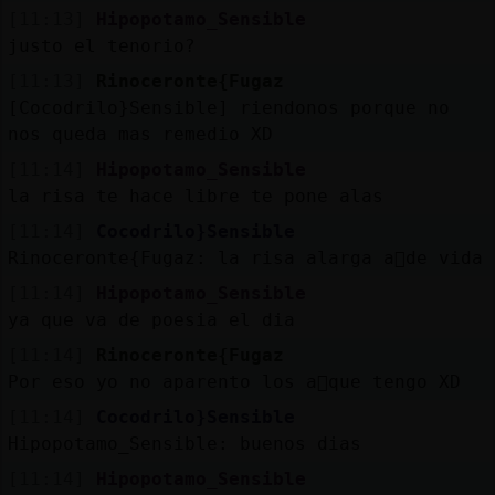
[11:13]
Hipopotamo_Sensible
justo el tenorio?
[11:13]
Rinoceronte{Fugaz
[Cocodrilo}Sensible] riendonos porque no
nos queda mas remedio XD
[11:14]
Hipopotamo_Sensible
la risa te hace libre te pone alas
[11:14]
Cocodrilo}Sensible
Rinoceronte{Fugaz: la risa alarga a񯳠de vida
[11:14]
Hipopotamo_Sensible
ya que va de poesia el dia
[11:14]
Rinoceronte{Fugaz
Por eso yo no aparento los a񯳠que tengo XD
[11:14]
Cocodrilo}Sensible
Hipopotamo_Sensible: buenos dias
[11:14]
Hipopotamo_Sensible