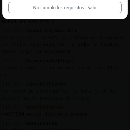
[11:19]
Rinoceronte{Fugaz
[Caramelica] he estado incluso en lugares
No cumplo los requisitos - Salir
donde hay testimonios de gente que puso sus
manos en ese sitio
[11:19]
Cocodrilo}Sensible
Caramelica: llamar頡 mi colega de desguaces
la torres que vaya con la gr�a te har�un
favor cr饭e jajajajajaja
[11:19]
Rinoceronte{Fugaz
Vamos a poner algo de musica de los 90 a
ver .....
[11:19]
Lobo}Brillante
lo acabo de escuchar en la loka y me he
puesto hasta nerviosa jajajaja
[11:20]
Gata{Paciente
ACTION entra discretamente
[11:20]
Gata{Enorme