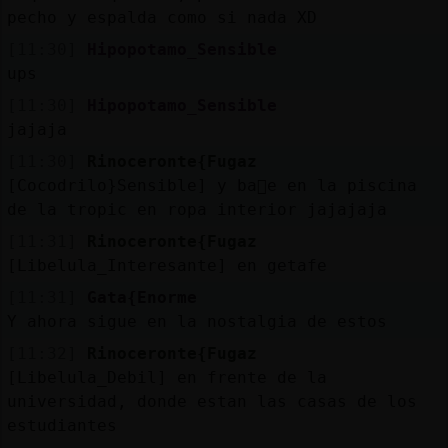
pecho y espalda como si nada XD
[11:30]
Hipopotamo_Sensible
ups
[11:30]
Hipopotamo_Sensible
jajaja
[11:30]
Rinoceronte{Fugaz
[Cocodrilo}Sensible] y ba񡲳e en la piscina
de la tropic en ropa interior jajajaja
[11:31]
Rinoceronte{Fugaz
[Libelula_Interesante] en getafe
[11:31]
Gata{Enorme
Y ahora sigue en la nostalgia de estos
[11:32]
Rinoceronte{Fugaz
[Libelula_Debil] en frente de la
universidad, donde estan las casas de los
estudiantes