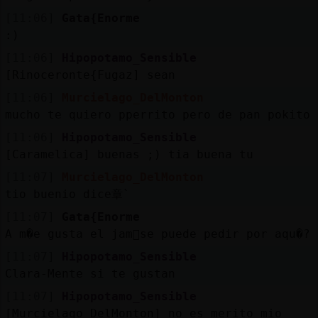
[11:06]
Gata{Enorme
:)
[11:06]
Hipopotamo_Sensible
[Rinoceronte{Fugaz] sean
[11:06]
Murcielago_DelMonton
mucho te quiero pperrito pero de pan pokito
[11:06]
Hipopotamo_Sensible
[Caramelica] buenas ;) tia buena tu
[11:07]
Murcielago_DelMonton
tio buenio dice章`
[11:07]
Gata{Enorme
A m�e gusta el jam󮬠se puede pedir por aqu�?
[11:07]
Hipopotamo_Sensible
Clara-Mente si te gustan
[11:07]
Hipopotamo_Sensible
[Murcielago_DelMonton] no es merito mio