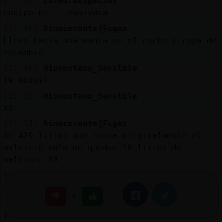
[11:36]
CulebraEspecial
equipo no .. equivoca
[11:36]
Rinoceronte{Fugaz
Llevo hasta una manta en el coche y ropa de
recambio
[11:36]
Hipopotamo_Sensible
te mudas?
[11:36]
Hipopotamo_Sensible
XD
[11:37]
Rinoceronte{Fugaz
De 420 litros que tenia originalmente el
maletero solo me quedan 10 litros de
maletero XD
[11:37]
CulebraEspecial
mete en el coche algo de comer tb
|
Facebook
Twitter
4
[11:37]
CulebraEspecial
y papel higi鮩co