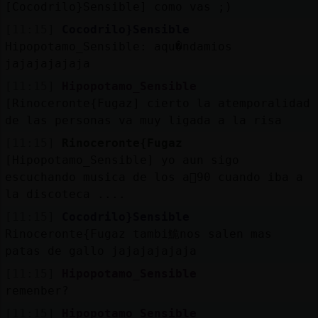
[Cocodrilo}Sensible] como vas ;)
[11:15]
Cocodrilo}Sensible
Hipopotamo_Sensible: aqu�ndamios
jajajajajaja
[11:15]
Hipopotamo_Sensible
[Rinoceronte{Fugaz] cierto la atemporalidad
de las personas va muy ligada a la risa
[11:15]
Rinoceronte{Fugaz
[Hipopotamo_Sensible] yo aun sigo
escuchando musica de los a񯳠90 cuando iba a
la discoteca ....
[11:15]
Cocodrilo}Sensible
Rinoceronte{Fugaz tambi鮠nos salen mas
patas de gallo jajajajajaja
[11:15]
Hipopotamo_Sensible
remenber?
[11:15]
Hipopotamo_Sensible