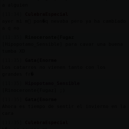
a alguien
[11:34]
CulebraEspecial
ayer mi m󶩬 pon�q nevaba pero ya ha cambiado
a q no
[11:35]
Rinoceronte{Fugaz
[Hipopotamo_Sensible] para cavar una buena
tumba XD
[11:35]
Gata{Enorme
Los catarros no vienen tanto con los
grandes fr�
[11:35]
Hipopotamo_Sensible
[Rinoceronte{Fugaz] ;)
[11:35]
Gata{Enorme
Ahora es tiempo de sentir el invierno en la
cara
[11:35]
CulebraEspecial