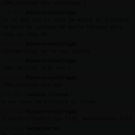
[VAn_hallen] nos conocemos ?
M
is
r
o
s
[11:01]
Rinoceronte{Fugaz
fo
Si le doy con la cota de malla al IrcGuarD
le dejo un tatuaje de malla tatuado para
toda su vida XD
R
e
g
s
r
a
r
n
a
n
a
[11:01]
Rinoceronte{Fugaz
[Caramelica] ya lo veo jajaja
[11:01]
Rinoceronte{Fugaz
[VAn_hallen] algo mas ?
[11:02]
Rinoceronte{Fugaz
[VAn_hallen] bye bye
[11:02]
Lobo}Brillante
a ver como se presenta el finde
[11:02]
Rinoceronte{Fugaz
[Lobo}Brillante] con frio, muuuuuuucho frio
[11:02]
Gata{Enorme