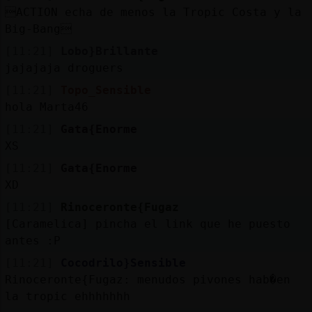
ACTION echa de menos la Tropic Costa y la
Big-Bang
[11:21]
Lobo}Brillante
jajajaja droguers
[11:21]
Topo_Sensible
hola Marta46
[11:21]
Gata{Enorme
XS
[11:21]
Gata{Enorme
XD
[11:21]
Rinoceronte{Fugaz
[Caramelica] pincha el link que he puesto
antes :P
[11:21]
Cocodrilo}Sensible
Rinoceronte{Fugaz: menudos pivones hab�en
la tropic ehhhhhhh