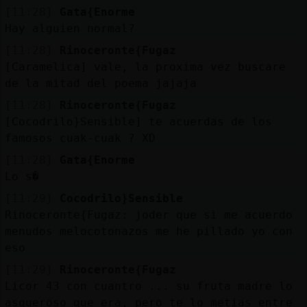
[11:28]
Gata{Enorme
Hay alguien normal?
[11:28]
Rinoceronte{Fugaz
[Caramelica] vale, la proxima vez buscare
de la mitad del poema jajaja
[11:28]
Rinoceronte{Fugaz
[Cocodrilo}Sensible] te acuerdas de los
famosos cuak-cuak ? XD
[11:28]
Gata{Enorme
Lo s�
[11:29]
Cocodrilo}Sensible
Rinoceronte{Fugaz: joder que si me acuerdo
menudos melocotonazos me he pillado yo con
eso
[11:29]
Rinoceronte{Fugaz
Licor 43 con cuantro ... su fruta madre lo
asqueroso que era, pero te lo metias entre