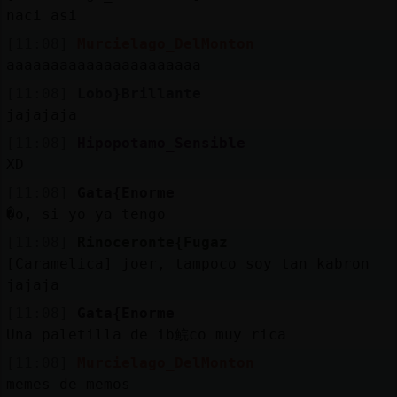
naci asi
[11:08]
Murcielago_DelMonton
aaaaaaaaaaaaaaaaaaaaaa
[11:08]
Lobo}Brillante
jajajaja
[11:08]
Hipopotamo_Sensible
XD
[11:08]
Gata{Enorme
�o, si yo ya tengo
[11:08]
Rinoceronte{Fugaz
[Caramelica] joer, tampoco soy tan kabron
jajaja
[11:08]
Gata{Enorme
Una paletilla de ib鲩co muy rica
[11:08]
Murcielago_DelMonton
memes de memos