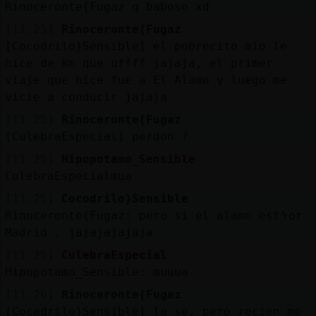
Rinoceronte{Fugaz q baboso xd
[11:25]
Rinoceronte{Fugaz
[Cocodrilo}Sensible] el pobrecito mio le
hice de km que uffff jajaja, el primer
viaje que hice fue a El Alamo y luego me
vicie a conducir jajaja
[11:25]
Rinoceronte{Fugaz
[CulebraEspecial] perdon ?
[11:25]
Hipopotamo_Sensible
CulebraEspecialmua
[11:25]
Cocodrilo}Sensible
Rinoceronte{Fugaz: pero si el alamo estᠰor
Madrid , jajajajajaja
[11:25]
CulebraEspecial
Hipopotamo_Sensible: muuua
[11:26]
Rinoceronte{Fugaz
[Cocodrilo}Sensible] lo se, pero recien me