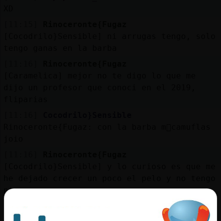
XD
[11:15]
Rinoceronte{Fugaz
[Cocodrilo}Sensible] ni arrugas tengo, solo
tengo ganas en la barba
[11:16]
Rinoceronte{Fugaz
[Caramelica] mejor no te digo lo que me
dijo un profesor que conoci en el 2019,
fliparias
[11:16]
Cocodrilo}Sensible
Rinoceronte{Fugaz: con la barba m᳠camuflas
joio
[11:16]
Rinoceronte{Fugaz
[Cocodrilo}Sensible] y lo curioso es que me
he dejado crecer un poco el pelo y no tengo
ni una cana
[11:16]
Rinoceronte{Fugaz
[Caramelica] por privado