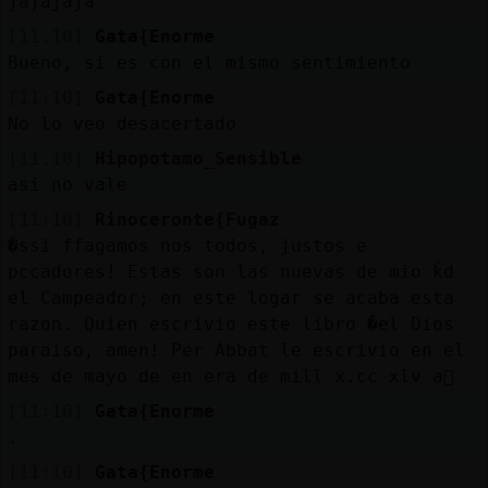
jajajaja
[11:10]
Gata{Enorme
Bueno, si es con el mismo sentimiento
[11:10]
Gata{Enorme
No lo veo desacertado
[11:10]
Hipopotamo_Sensible
asi no vale
[11:10]
Rinoceronte{Fugaz
�ssi ffagamos nos todos, justos e
pccadores! Estas son las nuevas de mio ǩd
el Campeador; en este logar se acaba esta
razon. Quien escrivio este libro �el Dios
paraiso, amen! Per Abbat le escrivio en el
mes de mayo de en era de mill x.cc xlv a񯳮
[11:10]
Gata{Enorme
.
[11:10]
Gata{Enorme