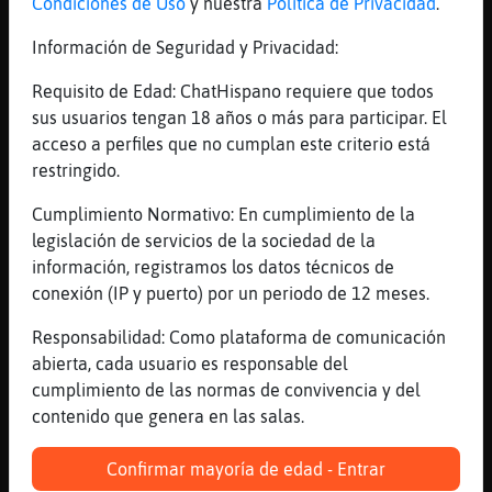
Condiciones de Uso
y nuestra
Política de Privacidad
.
[Caramelica] fue un profesor que conoci en
el 2019 si no recuerdo mal
Información de Seguridad y Privacidad:
[11:18]
Cocodrilo}Sensible
Requisito de Edad: ChatHispano requiere que todos
Hipopotamo_Sensible: perreas?
sus usuarios tengan 18 años o más para participar. El
[11:18]
Rinoceronte{Fugaz
acceso a perfiles que no cumplan este criterio está
[Caramelica] las cosas hay que hacerlas
restringido.
para hacerlas con sobresaliente y creo que
Cumplimiento Normativo: En cumplimiento de la
tengo matricula de honor en ese tema XD
legislación de servicios de la sociedad de la
[11:18]
Gata{Enorme
información, registramos los datos técnicos de
Normal, Lucifer y llamada caliente
conexión (IP y puerto) por un periodo de 12 meses.
[11:19]
Gata{Enorme
Responsabilidad: Como plataforma de comunicación
Deben ir de la mano
abierta, cada usuario es responsable del
[11:19]
Lobo}Brillante
cumplimiento de las normas de convivencia y del
a quien le guste el remember de los90,
contenido que genera en las salas.
tremendo fieston el 11 de febrero en la
riviera
Confirmar mayoría de edad - Entrar