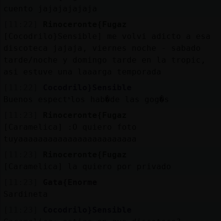
cuento jajajajajaja
[11:22]
Rinoceronte{Fugaz
[Cocodrilo}Sensible] me volvi adicto a esa
discoteca jajaja, viernes noche - sabado
tarde/noche y domingo tarde en la tropic,
asi estuve una laaarga temporada
[11:22]
Cocodrilo}Sensible
Buenos espectᣵlos hab�de las gog�s
[11:23]
Rinoceronte{Fugaz
[Caramelica] :O quiero foto
tuyaaaaaaaaaaaaaaaaaaaaaaaa
[11:23]
Rinoceronte{Fugaz
[Caramelica] la quiero por privado
[11:23]
Gata{Enorme
Sardineta
[11:23]
Cocodrilo}Sensible