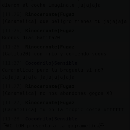
dieron el coche imaginate jajajaja
[11:26]
Rinoceronte{Fugaz
[Caramelica] que peligro tienes tu jajajaja
[11:26]
Rinoceronte{Fugaz
Buenos dias Gatita20
[11:26]
Rinoceronte{Fugaz
[Gatita20] con frio y comiendo sugus
[11:27]
Cocodrilo}Sensible
Caramelica: pero la bragueta si no?
Jajajajajaja jajajajajaja
[11:27]
Rinoceronte{Fugaz
[Caramelica] no nos abandones gogos XD
[11:27]
Rinoceronte{Fugaz
[Caramelica] tu en la tropic costa uffffff
[11:28]
Cocodrilo}Sensible
ACTION presenta a la gog󠃡ramelica