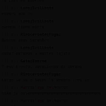
Ya casi es viernes
[11:02]
Lobo}Brillante
espero que no
[11:03]
Lobo}Brillante
aunque tiene pinta
[11:03]
Rinoceronte{Fugaz
Buenos dias SarahBcn
[11:03]
Lobo}Brillante
nada? estamos a martes jajaja
[11:03]
Gata{Enorme
Y muy pronto, vacaciones de verano
[11:03]
Rinoceronte{Fugaz
Larga se va a hacer la semana creo yo
[11:03]
Murcielago_DelMonton
hika je asseeeeeeeeeeeeeeeeeeeeeeeeeeeeeee
[11:03]
Murcielago_DelMonton