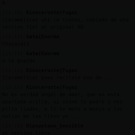
A
[11:10]
Rinoceronte{Fugaz
[Caramelica] ahi lo tienes, copiado de una
version fiel al original XD
[11:11]
Gata{Enorme
Chavala13
[11:11]
Gata{Enorme
a la guarde
[11:11]
Rinoceronte{Fugaz
[Caramelica] pues recitale eso de ....
[11:11]
Rinoceronte{Fugaz
No es verdad angel de amor, que en esta
apartada orilla, si viene tu padre y nos
pilla liados, a ti te mete a monja y las
oxtias me las llevo yo ....
[11:12]
Hipopotamo_Sensible
es version libre