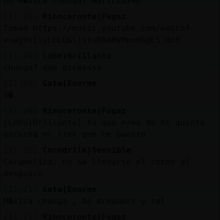
De m�sica chunga? Maricruz46
[11:20]
Rinoceronte{Fugaz
Tomad https://music.youtube.com/watch?
v=wgYnIiyLhLQ&list=RDAMVMpxHGgE5_dc8
[11:20]
Lobo}Brillante
chunga? que dicessss
[11:20]
Gata{Enorme
S�
[11:20]
Rinoceronte{Fugaz
[Lobo}Brillante] tu que eres de mi quinta
escucha el link que he puesto
[11:20]
Cocodrilo}Sensible
Caramelica: no se llevarse el coche al
desguace
[11:21]
Gata{Enorme
M�sica chunga , de droguers y tal
[11:21]
Rinoceronte{Fugaz