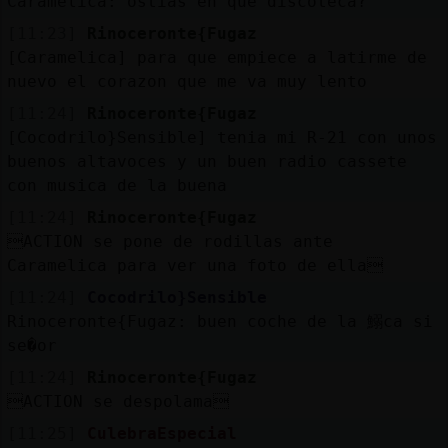
Caramelica: ostias en que discoteca?
[11:23]
Rinoceronte{Fugaz
[Caramelica] para que empiece a latirme de
nuevo el corazon que me va muy lento
[11:24]
Rinoceronte{Fugaz
[Cocodrilo}Sensible] tenia mi R-21 con unos
buenos altavoces y un buen radio cassete
con musica de la buena
[11:24]
Rinoceronte{Fugaz
ACTION se pone de rodillas ante
Caramelica para ver una foto de ella
[11:24]
Cocodrilo}Sensible
Rinoceronte{Fugaz: buen coche de la 鰯ca si
se�or
[11:24]
Rinoceronte{Fugaz
ACTION se despolama
[11:25]
CulebraEspecial