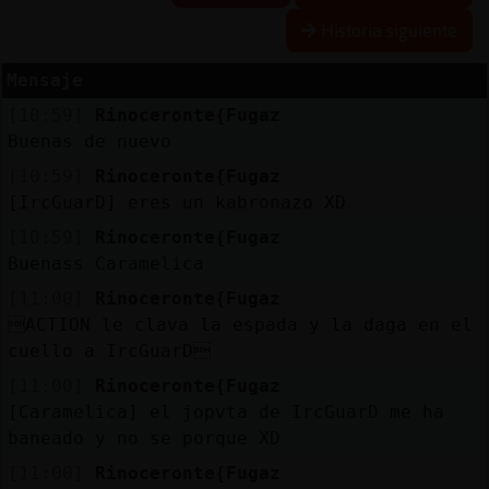
Historia siguiente
R
e
s
e
r
v
a
lia
s
r a
Mensaje
[10:59]
Rinoceronte{Fugaz
Buenas de nuevo
A
c
tu
a
liz
r
o
n
tr
a
s
e
ñ
a
[10:59]
Rinoceronte{Fugaz
a
c
[IrcGuarD] eres un kabronazo XD
[10:59]
Rinoceronte{Fugaz
Buenass Caramelica
A
c
tu
a
liz
a
ir
tu
a
[11:00]
Rinoceronte{Fugaz
r IP
v
l
ACTION le clava la espada y la daga en el
cuello a IrcGuarD
[11:00]
Rinoceronte{Fugaz
[Caramelica] el jopvta de IrcGuarD me ha
M
is
lo
g
s
b
baneado y no se porque XD
[11:00]
Rinoceronte{Fugaz