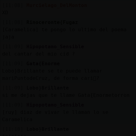
[11:08]
Murcielago_DelMonton
XD
[11:08]
Rinoceronte{Fugaz
[Caramelica] te pongo lo ultimo del poema
jaja
[11:09]
Hipopotamo_Sensible
del cantar del mio cid ?
[11:09]
Gata{Enorme
Lobo}Brillante se te puede llamar
mariPuntodeCruz, de forma cari񯳡?
[11:09]
Lobo}Brillante
si me dejas que te llame Gata{Enormetorron
[11:09]
Hipopotamo_Sensible
[ruy] diaz de vivar le llaman lo se
Caramelica
[11:10]
Lobo}Brillante