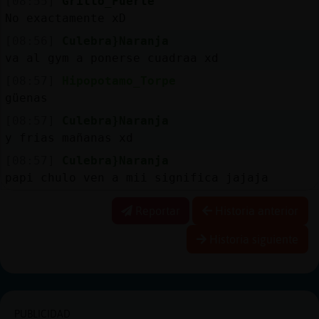
[08:55]
Grillo_Fuerte
No exactamente xD
[08:56]
Culebra}Naranja
va al gym a ponerse cuadraa xd
[08:57]
Hipopotamo_Torpe
güenas
[08:57]
Culebra}Naranja
y frias mañanas xd
[08:57]
Culebra}Naranja
papi chulo ven a mii significa jajaja
Reportar
Historia anterior
Historia siguiente
PUBLICIDAD