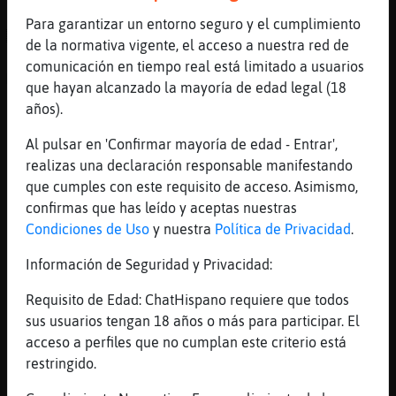
[08:53]
Hipopotamo_Torpe
Para garantizar un entorno seguro y el cumplimiento
ACTION empuja a Oso{ConInquietud &
de la normativa vigente, el acceso a nuestra red de
Culebra}Naranja a la fosa de los Colacados
comunicación en tiempo real está limitado a usuarios
Maravillados
que hayan alcanzado la mayoría de edad legal (18
[08:53]
Culebra}Naranja
años).
jajajajaja
Al pulsar en 'Confirmar mayoría de edad - Entrar',
[08:53]
Oso{ConInquietud
realizas una declaración responsable manifestando
Hipopotamo_Torpe jeje
que cumples con este requisito de acceso. Asimismo,
[08:53]
Oso{ConInquietud
confirmas que has leído y aceptas nuestras
juntos nooo
Condiciones de Uso
y nuestra
Política de Privacidad
.
[08:54]
Culebra}Naranja
Información de Seguridad y Privacidad:
enterrarme en colacao xd
Requisito de Edad: ChatHispano requiere que todos
[08:54]
Oso{ConInquietud
sus usuarios tengan 18 años o más para participar. El
mejor x separado
acceso a perfiles que no cumplan este criterio está
[08:54]
Oso{ConInquietud
restringido.
:D