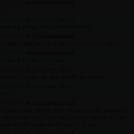
Mis
[08:49]
Oso{ConInquietud
blogs
:/
[08:49]
Hipopotamo_Torpe
que te pasa, Oso{ConInquietud?
[08:49]
Oso{ConInquietud
Mis
Hipopotamo_Torpe m adelantaron una cita
foros
[08:49]
Oso{ConInquietud
osea k malas noticias
[08:49]
Hipopotamo_Torpe
Registr
bueno, igual es que quedó un hueco
un
canal
[08:49]
Hipopotamo_Torpe
no?
[08:50]
Oso{ConInquietud
Hipopotamo_Torpe nose normalmente kuando t
Más
adelantan una cita una semana antes es xk
gestion
han visto algo en el tac k m hic