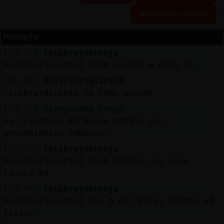
Historia siguiente
Mensaje
Reserva
[08:47]
Culebra}Naranja
alias
Oso{ConInquietud dale cuerda a esto xd
[08:47]
Oso{ConInquietud
Culebra}Naranja no tngo animos
Actuali
[08:47]
Hipopotamo_Torpe
contras
os levantais de buena mañana con
pensamientos impuros...
[08:48]
Culebra}Naranja
Actuali
Oso{ConInquietud pues hazlos, no seas
IP
rancia xd
virtual
[08:48]
Culebra}Naranja
Oso{ConInquietud lei q no tenias amigos xd
jajaja