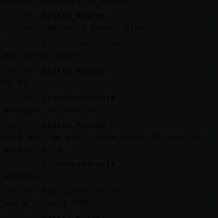
holaaa queen Grillo_Fuerte !!
[08:55]
Grillo_Fuerte
[Culebra}Naranja] buenos días!
[08:55]
Hipopotamo_Torpe
Que sueño tengo
[08:55]
Grillo_Fuerte
Yo tb
[08:55]
Culebra}Naranja
madrugar es sano xd
[08:55]
Grillo_Fuerte
En 5 mins me visto para salir de casa, no
quiero, pero..
[08:55]
Culebra}Naranja
apurate
[08:55]
Hipopotamo_Torpe
vas a correr? xDDD