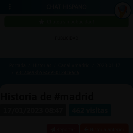
CHAT HISPANO
¡Chatea sin publicidad!
PUBLICIDAD
Iniciar
sesión
Portada
Historias
Canal #madrid
2023-01-17
63c74693b5e4e950124c66c6
¡Chatea
sin
publici
Historia de #madrid
17/01/2023 08:47
462 visitas
Crear
una
Reportar
Historia anterior
cuenta