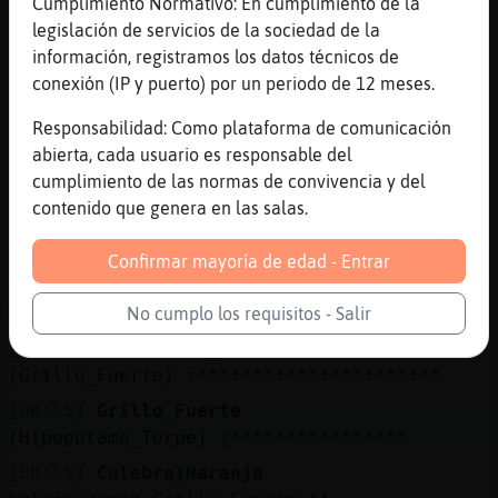
Cumplimiento Normativo: En cumplimiento de la
[08:54]
Hipopotamo_Torpe
legislación de servicios de la sociedad de la
aqui frio frio no hace, pero hace viento y
información, registramos los datos técnicos de
esta feo
conexión (IP y puerto) por un periodo de 12 meses.
[08:54]
Hipopotamo_Torpe
(Oso{ConInquietud) xD
Responsabilidad: Como plataforma de comunicación
abierta, cada usuario es responsable del
[08:54]
Culebra}Naranja
cumplimiento de las normas de convivencia y del
se vende
contenido que genera en las salas.
[08:54]
Culebra}Naranja
se vende por separado xd
Confirmar mayoría de edad - Entrar
[08:54]
Grillo_Fuerte
ACTION asoma la patita
No cumplo los requisitos - Salir
[08:54]
Hipopotamo_Torpe
(Grillo_Fuerte) :**********************
[08:55]
Grillo_Fuerte
[Hipopotamo_Torpe] ;****************
[08:55]
Culebra}Naranja