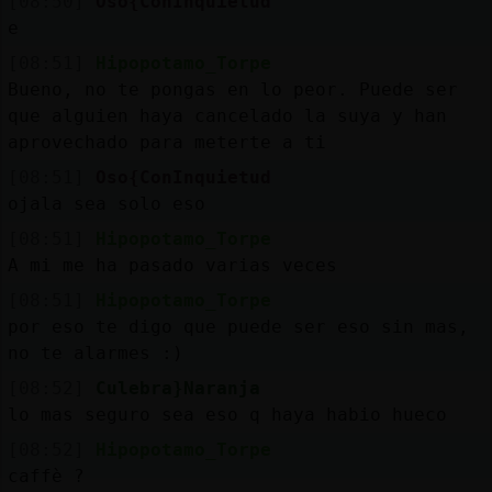
[08:50]
Oso{ConInquietud
e
[08:51]
Hipopotamo_Torpe
Bueno, no te pongas en lo peor. Puede ser
que alguien haya cancelado la suya y han
aprovechado para meterte a ti
[08:51]
Oso{ConInquietud
ojala sea solo eso
[08:51]
Hipopotamo_Torpe
A mi me ha pasado varias veces
[08:51]
Hipopotamo_Torpe
por eso te digo que puede ser eso sin mas,
no te alarmes :)
[08:52]
Culebra}Naranja
lo mas seguro sea eso q haya habio hueco
[08:52]
Hipopotamo_Torpe
caffè ?