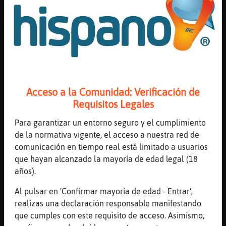
[10:20]
Mosca}Debil
Y una kaka pa ti hola doncabron hamijus
[10:20]
Ardilla\Naranja
seg�n wikipedia Regina Do Santos tiene 73
a񯳮 Qu頭ayor me he sentido de repente
[10:21]
Pez\Torpe
Mosca}Debil somos. Amiwos
Acceso a la Comunidad: Verificación de
[10:21]
Mosca}Debil
Requisitos Legales
73 pos yo me la......
Para garantizar un entorno seguro y el cumplimiento
[10:21]
Mosca}Debil
de la normativa vigente, el acceso a nuestra red de
XD
comunicación en tiempo real está limitado a usuarios
[10:21]
Caracol}Marron
que hayan alcanzado la mayoría de edad legal (18
No seas cochino Mosca}Debil
años).
[10:21]
Caracol}Marron
Al pulsar en 'Confirmar mayoría de edad - Entrar',
Hola Mosca}Debil
realizas una declaración responsable manifestando
[10:21]
Mosca}Debil
que cumples con este requisito de acceso. Asimismo,