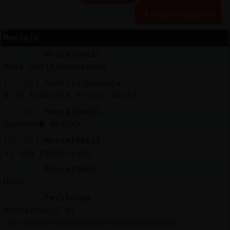
Historia siguiente
Mensaje
Reserva
[10:17]
Mosca}Debil
alias
Hola holitaassssaaaa
[10:18]
Ardilla\Naranja
߬a de Albacete es una bota?
Actuali
[10:18]
Mosca}Debil
contras
Guarrer� aki?XD
[10:18]
Mosca}Debil
Si una timberland
Actuali
[10:18]
Mosca}Debil
IP
Hahs
virtual
[10:19]
Pez\Torpe
Mosca}Debil al
carreeeeeeeeeeeeeeeeeeeeeeeeeeeeee