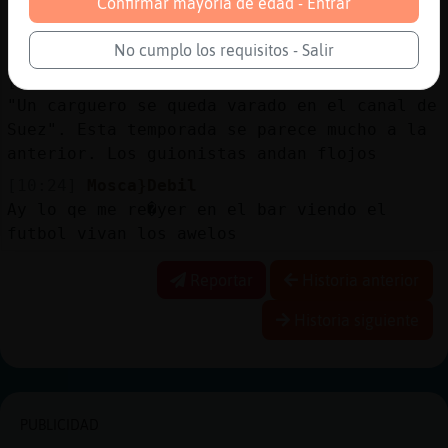
Confirmar mayoría de edad - Entrar
[10:23]
Mosca}Debil
Halaaa
No cumplo los requisitos - Salir
[10:24]
Ardilla\Naranja
"Un carguero se queda varado en el canal de
Suez". Esta temporada se parece mucho a la
anterior. Los guionistas andan flojos
[10:24]
Mosca}Debil
Ay lo qe me re�yer en el bar viendo el
futbol vivan los awelos
Reportar
Historia anterior
Historia siguiente
PUBLICIDAD