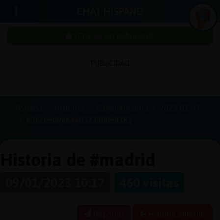
CHAT HISPANO
¡Chatea sin publicidad!
PUBLICIDAD
Iniciar
sesión
Portada
Historias
Canal #madrid
2023-01-09
63bcbe09a6440323800e8783
¡Chatea
sin
publici
Historia de #madrid
09/01/2023 10:17
460 visitas
Crear
una
Reportar
Historia anterior
cuenta