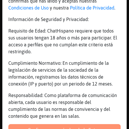
Uy perdon
confirmas que has leído y aceptas nuestras
Condiciones de Uso
y nuestra
Política de Privacidad
.
[10:21]
Mosca}Debil
Ola mun
Información de Seguridad y Privacidad:
[10:22]
Cobaya}Sensible
Requisito de Edad: ChatHispano requiere que todos
militar37 puedes ser compañero de fatigas y
sus usuarios tengan 18 años o más para participar. El
ligues con Mosca}Debil
acceso a perfiles que no cumplan este criterio está
[10:22]
Mosca}Debil
restringido.
Esqe tiran m᳠2 cocos qe 15carretas
Cumplimiento Normativo: En cumplimiento de la
[10:23]
Mosca}Debil
legislación de servicios de la sociedad de la
Todas las qe sal� en Telecinco ya son
información, registramos los datos técnicos de
awelas
conexión (IP y puerto) por un periodo de 12 meses.
[10:23]
Mosca}Debil
XD
Responsabilidad: Como plataforma de comunicación
abierta, cada usuario es responsable del
[10:23]
Cobaya}Sensible
cumplimiento de las normas de convivencia y del
ExMalandros no haooooo
contenido que genera en las salas.
[10:23]
Lobo\SinRespeto
Don pimpón!!!