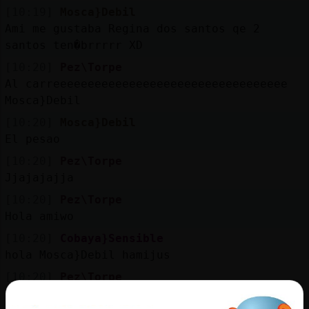
Mis
[10:19]
Mosca}Debil
blogs
Ami me gustaba Regina dos santos qe 2
santos ten�brrrrr XD
[10:20]
Pez\Torpe
Al carreeeeeeeeeeeeeeeeeeeeeeeeeeeeeeeeee
Mis
Mosca}Debil
foros
[10:20]
Mosca}Debil
El pesao
[10:20]
Pez\Torpe
Registr
Jjajajajja
un
canal
[10:20]
Pez\Torpe
Hola amiwo
[10:20]
Cobaya}Sensible
hola Mosca}Debil hamijus
Más
[10:20]
Pez\Torpe
gestion
Jajajaja