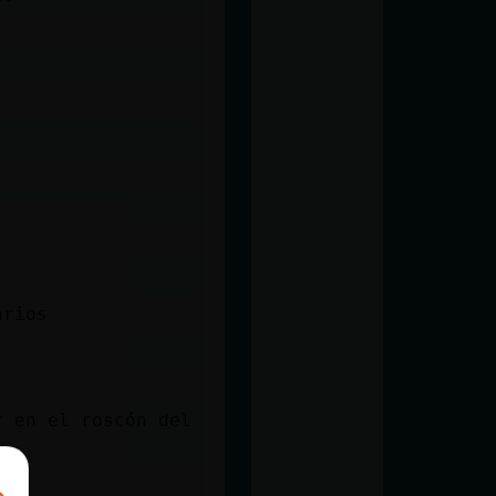
arios
r en el roscón del