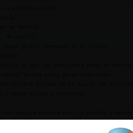
as a disfrutar mucho
racias
res de Madrid?
o, de Sevilla
o puedo dormir, pensando en el roscón
️🤦‍♂️🤦‍♂️🤦‍♂️
ajajaja es que hay una fiesta Otaku en Madrid
ata}Real yo toy viejo ya pa esas cosas
esde octubre piensan en el roscón los funcion
el trabajo a casa y viceversa
D
l funcionario empieza enero y empieza a pensa
ño siguiente
or eso no nos atienden