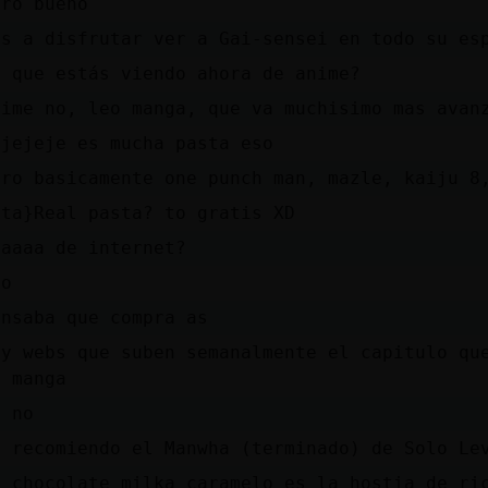
ero bueno
as a disfrutar ver a Gai-sensei en todo su es
u que estás viendo ahora de anime?
nime no, leo manga, que va muchisimo mas avan
ejejeje es mucha pasta eso
ero basicamente one punch man, mazle, kaiju 8
ata}Real pasta? to gratis XD
aaaaa de internet?
ro
ensaba que compra as
ay webs que suben semanalmente el capitulo qu
e manga
o no
e recomiendo el Manwha (terminado) de Solo Le
l chocolate milka caramelo es la hostia de ri