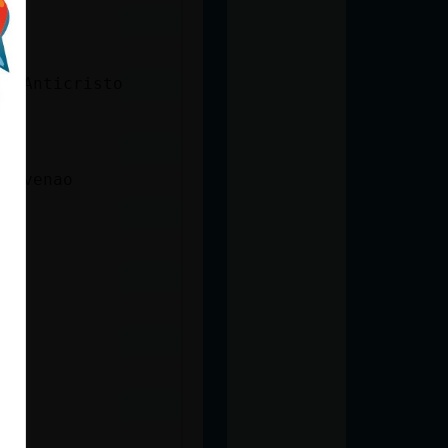
el Anticristo
 envenao