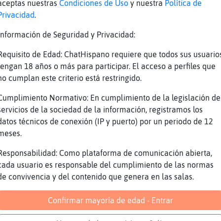
aceptas nuestras
Condiciones de Uso
y nuestra
Política de
ero las demás lo hacen muy buen
Privacidad
.
o pensaba yo que iba a salir tanto despojo co
Información de Seguridad y Privacidad:
xpresᮤose como Torrente ciego de vino en una 
oscas
Requisito de Edad: ChatHispano requiere que todos sus usuario
ola busco braguitas tangas recientes conpenso
tengan 18 años o más para participar. El acceso a perfiles que
no cumplan este criterio está restringido.
 mi me huele bien
ajajajajajaja
Cumplimiento Normativo: En cumplimiento de la legislación de
servicios de la sociedad de la información, registramos los
u prima, ||Pyro||
datos técnicos de conexión (IP y puerto) por un periodo de 12
irar a ver que le echais a los roscones. Mira
meses.
o hasta esta tarde no pruebo el roscon
Responsabilidad: Como plataforma de comunicación abierta,
spero que no este ya podrido
cada usuario es responsable del cumplimiento de las normas
 ver quién se lleva el premio del Rocon
de convivencia y del contenido que genera en las salas.
o compre hace una semana
Confirmar mayoría de edad - Entrar
ue te he dicho es eso es mentira, ||Pyro||