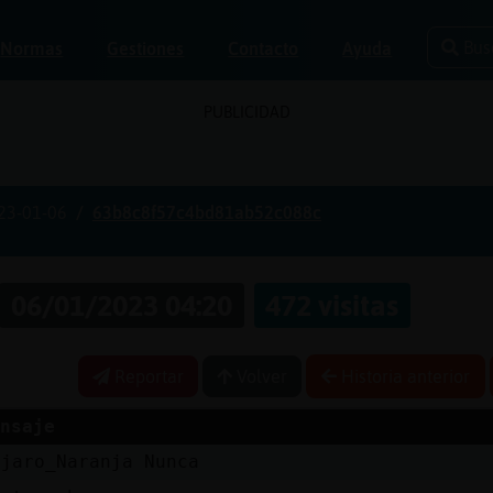
Bus
Normas
Gestiones
Contacto
Ayuda
PUBLICIDAD
23-01-06
63b8c8f57c4bd81ab52c088c
06/01/2023 04:20
472 visitas
Reportar
Volver
Historia anterior
nsaje
ajaro_Naranja Nunca