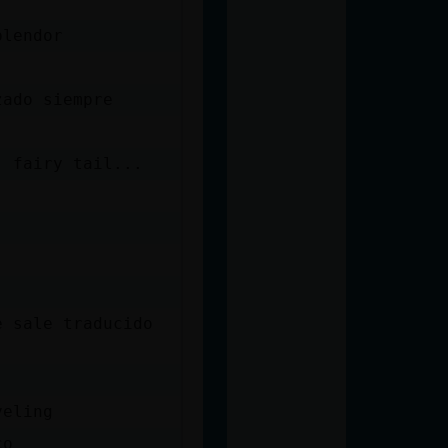
plendor
zado siempre
, fairy tail...
e sale traducido
veling
co