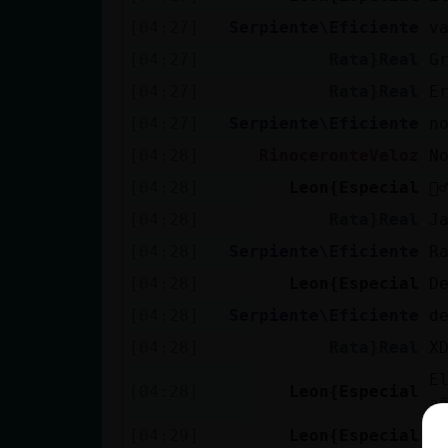
[04:27]
Serpiente\Eficiente
v
[04:27]
Rata}Real
G
[04:27]
Rata}Real
E
[04:27]
Serpiente\Eficiente
n
[04:28]
RinoceronteVeloz
N
[04:28]
Leon{Especial
🤦‍♂
[04:28]
Rata}Real
J
[04:28]
Serpiente\Eficiente
R
[04:28]
Leon{Especial
D
[04:28]
Serpiente\Eficiente
d
[04:28]
Rata}Real
X
E
[04:28]
Leon{Especial
a
[04:29]
Leon{Especial
p