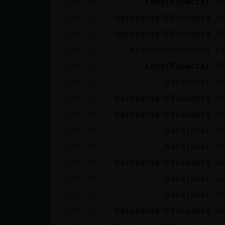
[04:20]
Leon{Especial
y
cuenta
[04:22]
Serpiente\Eficiente
l
[04:22]
Serpiente\Eficiente
J
[04:22]
RinoceronteVeloz
F
Reservar
[04:22]
Leon{Especial
J
alias
[04:23]
Rata}Real
A
[04:23]
Serpiente\Eficiente
R
Actualizar
[04:24]
Serpiente\Eficiente
l
contraseña
[04:24]
Rata}Real
J
[04:24]
Rata}Real
S
[04:24]
Serpiente\Eficiente
R
Actualizar
[04:24]
Rata}Real
J
IP virtual
[04:24]
Rata}Real
U
[04:25]
Serpiente\Eficiente
R