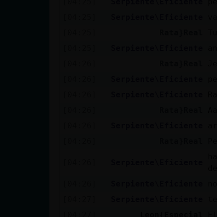
[04:25]
Serpiente\Eficiente
p
Mis blogs
[04:25]
Serpiente\Eficiente
v
[04:25]
Rata}Real
T
Mis foros
[04:25]
Serpiente\Eficiente
a
[04:26]
Rata}Real
J
[04:26]
Serpiente\Eficiente
p
Registrar
[04:26]
Serpiente\Eficiente
R
un canal
[04:26]
Rata}Real
A
[04:26]
Serpiente\Eficiente
a
[04:26]
Rata}Real
P
Más
h
gestiones
[04:26]
Serpiente\Eficiente
d
[04:26]
Serpiente\Eficiente
n
[04:27]
Serpiente\Eficiente
t
[04:27]
Leon{Especial
E