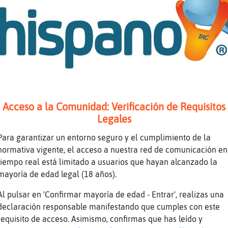
intojpg no, no puedo
|Pyro||: no sé qué es eso, pero no es real
i Ayuso y el carapollaa tuvieran un hijo ser�
fff Ayuso
aya tetas tiene Ayuso
sa jembra me la pone como la pata de un perro
Acceso a la Comunidad: Verificación de Requisitos
na jembra alfa!
Legales
iene pinta de dejarse correr en la boca
Para garantizar un entorno seguro y el cumplimiento de la
eon{Especial controlese, amijo
normativa vigente, el acceso a nuestra red de comunicación en
ajajajajqjqjqjq
tiempo real está limitado a usuarios que hayan alcanzado la
o hay una del pp que la chupe mal
mayoría de edad legal (18 años).
 éste?
Al pulsar en 'Confirmar mayoría de edad - Entrar', realizas una
ueno Mari José quizás …
declaración responsable manifestando que cumples con este
requisito de acceso. Asimismo, confirmas que has leído y
ue te den