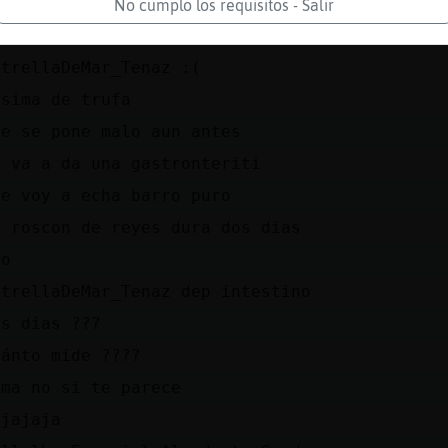
so ya esta malo bro
No cumplo los requisitos - Salir
D
strellaDeMar_Tenaz :(
nsima de trufa
ue se pone malo aun antes
e va a da una gastronteriti
ue voy a echa barro puro
l roscon de reyes dura dos dias
ro
strellaDeMar_Tenaz dep intestino
os días ???
uánto mide ????
oma no si te parece
ajajaja