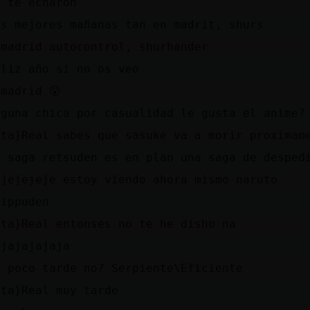
a te echaron
as mejores mañanas tan en madrit, shurs
Dmadrid autocontrol, shurhander
eliz año si no os veo
Dmadrid 😮
lguna chica por casualidad le gusta el anime?
ata}Real sabes que sasuke va a morir proximam
a saga retsuden es en plan una saga de desped
ejejejeje estoy viendo ahora mismo naruto
hippuden
ata}Real entonses no te he disho na
ajajajajaja
n poco tarde no? Serpiente\Eficiente
ata}Real muy tarde