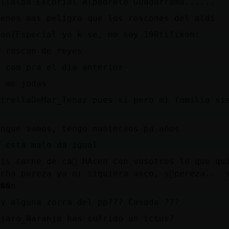
illalba Escorial Alpedrete Guadarrama......
ienes mas peligro que los roscones del aldi
eon{Especial yo k se, no soy 100tifikoh!
l roscon de reyes
e com`pra el dia anterior
o me jodas
strellaDeMar_Tenaz pues si pero mi familia si
D
unque vamos, tengo mantecaos pa años
i esta malo da igual
ois carne de ca񳮮 HAcen con vosotros lo que qui
ucha pereza ya ni siquiera asco, s󬯠pereza... 
a��n
ay alguna zorra del pp??? Casada ???
ajaro_Naranja has sufrido un ictus?