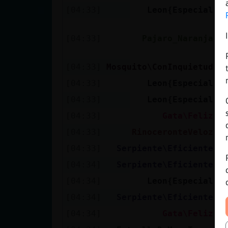
[04:33]
Leon{Especial
p
N
[04:33]
Pajaro_Naranja
e
m
[04:33]
Mosquito\ConInquietud
H
[04:33]
Leon{Especial
A
[04:33]
Leon{Especial
J
[04:33]
Gata\Feliz
T
[04:33]
RinoceronteVeloz
M
[04:33]
Serpiente\Eficiente
y
[04:34]
Serpiente\Eficiente
e
[04:34]
Leon{Especial
A
[04:34]
Serpiente\Eficiente
l
[04:34]
Gata\Feliz
Q