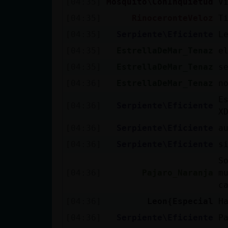
[04:35]
Mosquito\ConInquietud
V
[04:35]
RinoceronteVeloz
T
[04:35]
Serpiente\Eficiente
L
[04:35]
EstrellaDeMar_Tenaz
e
[04:35]
EstrellaDeMar_Tenaz
s
[04:36]
EstrellaDeMar_Tenaz
n
E
[04:36]
Serpiente\Eficiente
X
[04:36]
Serpiente\Eficiente
a
[04:36]
Serpiente\Eficiente
s
S
[04:36]
Pajaro_Naranja
m
c
[04:36]
Leon{Especial
H
[04:36]
Serpiente\Eficiente
P