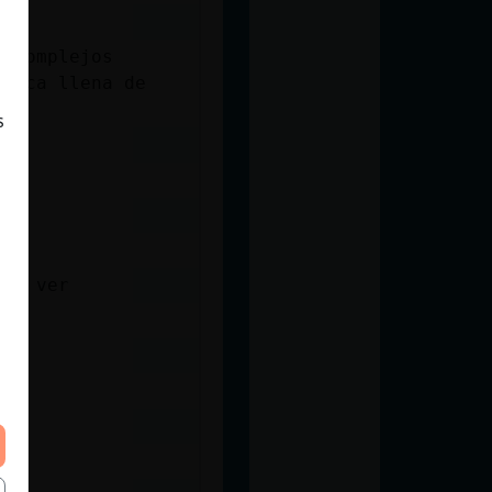
n complejos
tasca llena de
s
r a ver