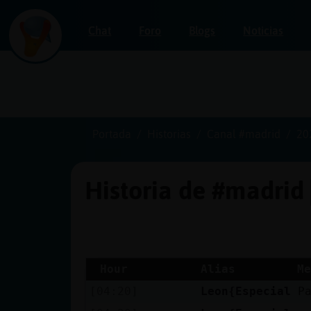
Chat
Foro
Blogs
Noticias
Iniciar
sesión
Portada
Historias
Canal #madrid
20
Historia de #madrid
¡Chatea
sin
publicidad!
Hour
Alias
Me
[04:20]
Leon{Especial
P
Crear
una