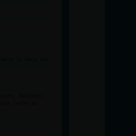
empre lo hace mal
eren. Adi󳬠dais
sois carne de