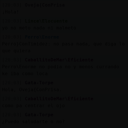
[20:03]
Oveja{ConPrisa
¡Hola!
[20:03]
Lince\Elocuente
yo no meto nada ni malmeto
[20:03]
Perro\Enorme
Perro}ConTimidez: no pasa nada, que diga lo
que quiera
[20:03]
CaballitoDeMar\Eficiente
Perro\Enorme no podia no y menos currando
ke iba como loca
[20:03]
Gata-Torpe
Hola, Oveja{ConPrisa.
[20:03]
CaballitoDeMar\Eficiente
como pa centrar el ojo
[20:03]
Gata-Torpe
¿Puedo saludarte o no?