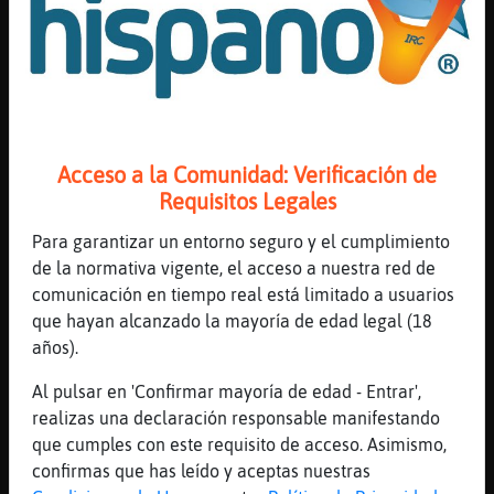
[20:09]
CaballitoDeMar\Eficiente
o mejor vete sin pagar
jaaaaaaaaaaaaaaaaaaaa
[20:09]
CaballitoDeMar\Eficiente
ke es mas emocionante
[20:09]
Perro}ConTimidez
Acceso a la Comunidad: Verificación de
cruza semáforos en rojos
Requisitos Legales
[20:09]
Perro}ConTimidez
Para garantizar un entorno seguro y el cumplimiento
que se yo
de la normativa vigente, el acceso a nuestra red de
[20:09]
Lince\Elocuente
comunicación en tiempo real está limitado a usuarios
y le voy a sonreir a la cajera
que hayan alcanzado la mayoría de edad legal (18
años).
[20:09]
Lince\Elocuente
soy timido
Al pulsar en 'Confirmar mayoría de edad - Entrar',
[20:09]
Perro}ConTimidez
realizas una declaración responsable manifestando
hay tantas cosas que pueden dar emoción
que cumples con este requisito de acceso. Asimismo,
confirmas que has leído y aceptas nuestras
[20:10]
Perro\Enorme