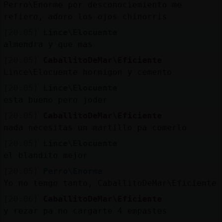
Perro\Enorme por desconociemiento me
refiero, adoro los ojos chinorris
[20:05]
Lince\Elocuente
almendra y que mas
[20:05]
CaballitoDeMar\Eficiente
Lince\Elocuente hormigon y cemento
[20:05]
Lince\Elocuente
esta bueno pero joder
[20:05]
CaballitoDeMar\Eficiente
nada necesitas un martillo pa comerlo
[20:05]
Lince\Elocuente
el blandito mejor
[20:05]
Perro\Enorme
Yo no tengo tanto, CaballitoDeMar\Eficiente
[20:06]
CaballitoDeMar\Eficiente
y rezar pa no cargarte 4 empastes