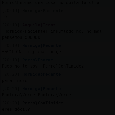
Perro\Enorme una cosa no quita la otra
[20:19]
Hormiga\Paciente
:O
[20:19]
Anguila}Tenaz
[Hormiga\Paciente] insuflado no, no mal
pensemos xDDDDD
[20:19]
Hormiga}Pedante
ACTION lo graba todo
[20:19]
Perro\Enorme
Pues no lo soy, Perro}ConTimidez
[20:20]
Hormiga}Pedante
para incre
[20:20]
Hormiga}Pedante
Pantera\Verde Pantera\Verde
[20:20]
Perro}ConTimidez
eres dócil?