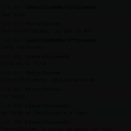
[20:08]
CaballitoDeMar\Eficiente
muy bien
[20:08]
Perro\Enorme
Perro}ConTimidez: sí que lo es
[20:08]
CaballitoDeMar\Eficiente
dale recuerdos
[20:08]
Lince\Elocuente
vivo en el filo
[20:08]
Perro\Enorme
Lince\Elocuente: afeitarse es kk
[20:08]
Perro\Enorme
Lo sepas
[20:08]
Lince\Elocuente
mi vida es emocionante a tope
[20:08]
Lince\Elocuente
Perro\Enorme la barba es para los feos