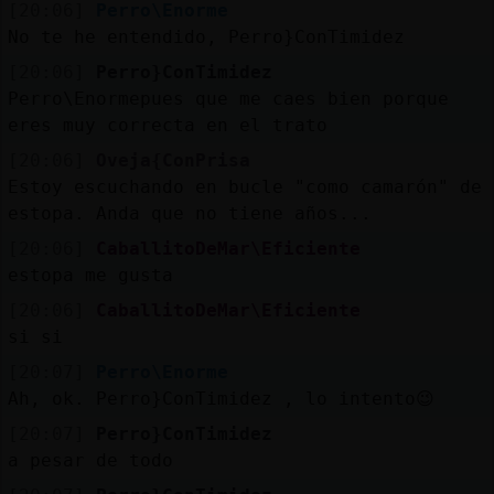
[20:06]
Perro\Enorme
No te he entendido, Perro}ConTimidez
[20:06]
Perro}ConTimidez
Perro\Enormepues que me caes bien porque
eres muy correcta en el trato
[20:06]
Oveja{ConPrisa
Estoy escuchando en bucle "como camarón" de
estopa. Anda que no tiene años...
[20:06]
CaballitoDeMar\Eficiente
estopa me gusta
[20:06]
CaballitoDeMar\Eficiente
si si
[20:07]
Perro\Enorme
Ah, ok. Perro}ConTimidez , lo intento😉
[20:07]
Perro}ConTimidez
a pesar de todo