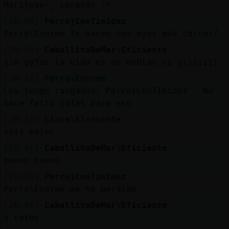
Marijose-_ corazón :*
[20:00]
Perro}ConTimidez
Perro\Enorme te hacen los ojos más chicos?
[20:00]
CaballitoDeMar\Eficiente
sin gafas la vida es un nublao si jijijiji
[20:01]
Perro\Enorme
Los tengo rasgados, Perro}ConTimidez . No
hace falta gafas para eso
[20:01]
Lince\Elocuente
sois majos
[20:01]
CaballitoDeMar\Eficiente
bueno bueno
[20:01]
Perro}ConTimidez
Perro\Enorme me he perdido
[20:01]
CaballitoDeMar\Eficiente
a ratos