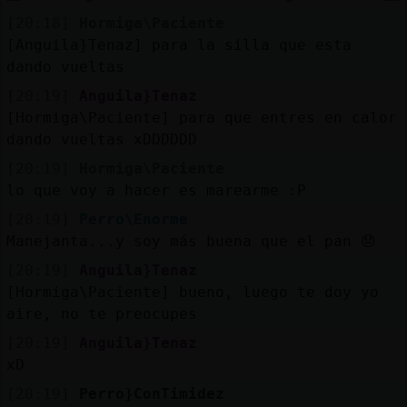
[20:18]
Hormiga\Paciente
[Anguila}Tenaz] para la silla que esta
dando vueltas
[20:19]
Anguila}Tenaz
[Hormiga\Paciente] para que entres en calor
dando vueltas xDDDDDD
[20:19]
Hormiga\Paciente
lo que voy a hacer es marearme :P
[20:19]
Perro\Enorme
Manejanta...y soy más buena que el pan 😞
[20:19]
Anguila}Tenaz
[Hormiga\Paciente] bueno, luego te doy yo
aire, no te preocupes
[20:19]
Anguila}Tenaz
xD
[20:19]
Perro}ConTimidez