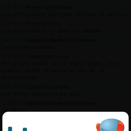
[20:08]
Perro}ConTimidez
Lince\Elocuente pues pon tu vida en peligro
[20:08]
Perro\Enorme
Lince\Elocuente: y para los guapos
[20:08]
CaballitoDeMar\Eficiente
jaaaaaaaaaaaaaaaaa
[20:09]
Lince\Elocuente
Perro}ConTimidez me la voy a jugar, voy a
comprar pizza barbacoa en vez de la
mediterranea
[20:09]
Lince\Elocuente
por darle emocion a mi vida
[20:09]
CaballitoDeMar\Eficiente
di ke si
[20:09]
Perro}ConTimidez
ve por ella, que no te la traigan