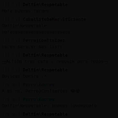
blogs
[19:59]
Delfin\Respetable
Hola buenas tardes
[19:59]
CaballitoDeMar\Eficiente
Delfin\Respetable
M
is
holaaaaaaaaaaaaaaaaaaaaaaa
foros
[19:59]
Perro}ConTimidez
hacen paracer mas listo
[19:59]
Delfin\Respetable
Registrar
un
ACTION trae café y nesquik para todos
[19:59]
Delfin\Respetable
canal
Boyicao bonita :*
[20:00]
Perro\Enorme
A mí no, Perro}ConTimidez 😂😂
M
ás
[20:00]
Perro\Enorme
gestiones
Delfin\Respetable: buenas jovenzuelo
[20:00]
Delfin\Respetable