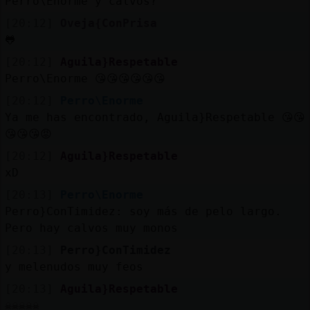
Perro\Enorme y calvos?
[20:12]
Oveja{ConPrisa
🐸
[20:12]
Aguila}Respetable
Perro\Enorme 😘😘😘😘😘😘
[20:12]
Perro\Enorme
Ya me has encontrado, Aguila}Respetable 😘😘
😘😘😘😡
[20:12]
Aguila}Respetable
xD
[20:13]
Perro\Enorme
Perro}ConTimidez: soy más de pelo largo.
Pero hay calvos muy monos
[20:13]
Perro}ConTimidez
y melenudos muy feos
[20:13]
Aguila}Respetable
☠️☠️☠️☠️☠️