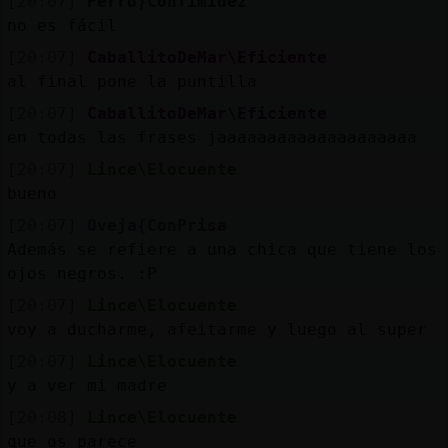
[20:07]
Perro}ConTimidez
no es fácil
[20:07]
CaballitoDeMar\Eficiente
al final pone la puntilla
[20:07]
CaballitoDeMar\Eficiente
en todas las frases jaaaaaaaaaaaaaaaaaaaa
[20:07]
Lince\Elocuente
bueno
[20:07]
Oveja{ConPrisa
Además se refiere a una chica que tiene los
ojos negros. :P
[20:07]
Lince\Elocuente
voy a ducharme, afeitarme y luego al super
[20:07]
Lince\Elocuente
y a ver mi madre
[20:08]
Lince\Elocuente
que os parece