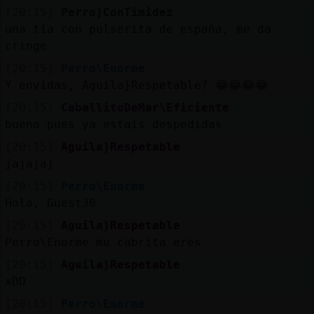
[20:15]
Perro}ConTimidez
una tía con pulserita de españa, me da
cringe
[20:15]
Perro\Enorme
Y envidas, Aguila}Respetable? 😂😂😂😂
[20:15]
CaballitoDeMar\Eficiente
bueno pues ya estais despedidas
[20:15]
Aguila}Respetable
jajajaj
[20:15]
Perro\Enorme
Hola, Guest30
[20:15]
Aguila}Respetable
Perro\Enorme mu cabrita eres
[20:15]
Aguila}Respetable
xDD
[20:15]
Perro\Enorme