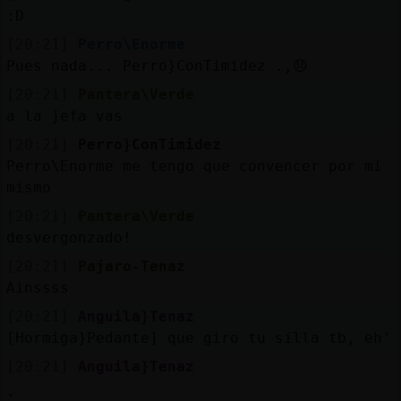
:D
[20:21]
Perro\Enorme
Pues nada... Perro}ConTimidez .,😞
[20:21]
Pantera\Verde
a la jefa vas
[20:21]
Perro}ConTimidez
Perro\Enorme me tengo que convencer por mí
mismo
[20:21]
Pantera\Verde
desvergonzado!
[20:21]
Pajaro-Tenaz
Ainssss
[20:21]
Anguila}Tenaz
[Hormiga}Pedante] que giro tu silla tb, eh'
[20:21]
Anguila}Tenaz