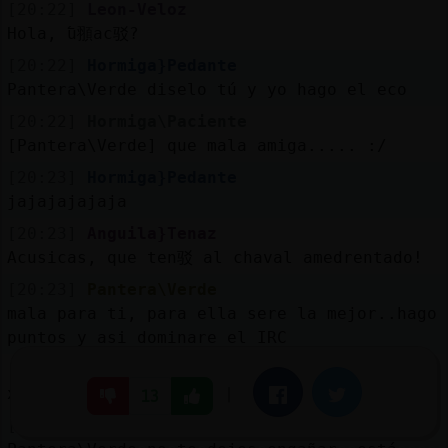
[20:22]
Leon-Veloz
Hola, ߱u頨ac驳?
[20:22]
Hormiga}Pedante
Pantera\Verde diselo tú y yo hago el eco
[20:22]
Hormiga\Paciente
[Pantera\Verde] que mala amiga..... :/
[20:23]
Hormiga}Pedante
jajajajajaja
[20:23]
Anguila}Tenaz
Acusicas, que ten驳 al chaval amedrentado!
[20:23]
Pantera\Verde
mala para ti, para ella sere la mejor..hago
puntos y asi dominare el IRC
[20:23]
Anguila}Tenaz
xDDDD
|
Facebook
Twitter
13
[20:23]
Hormiga}Pedante