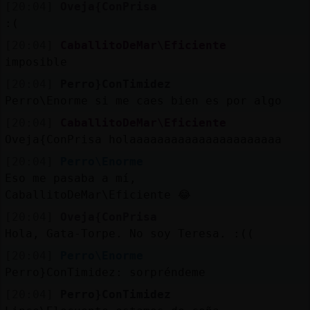
[20:04]
Oveja{ConPrisa
:(
[20:04]
CaballitoDeMar\Eficiente
imposible
[20:04]
Perro}ConTimidez
Perro\Enorme si me caes bien es por algo
[20:04]
CaballitoDeMar\Eficiente
Oveja{ConPrisa holaaaaaaaaaaaaaaaaaaaaaa
[20:04]
Perro\Enorme
Eso me pasaba a mí,
CaballitoDeMar\Eficiente 😂
[20:04]
Oveja{ConPrisa
Hola, Gata-Torpe. No soy Teresa. :((
[20:04]
Perro\Enorme
Perro}ConTimidez: sorpréndeme
[20:04]
Perro}ConTimidez