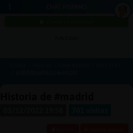
CHAT HISPANO
¡Chatea sin publicidad!
PUBLICIDAD
Iniciar
sesión
Portada
Historias
Canal #madrid
2022-12-03
638bf5f016894212de441187
¡Chatea
sin
publicidad!
Historia de #madrid
03/12/2022 19:58
701 visitas
Crear
una
cuenta
Reportar
Historia anterior