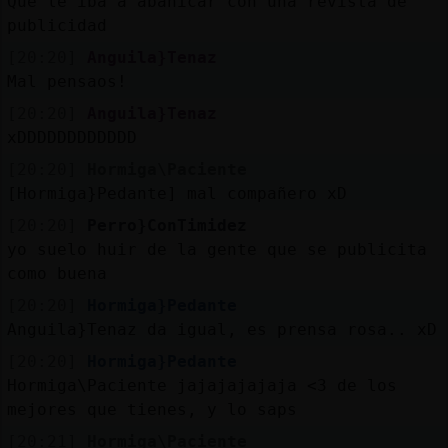
Que le iba a abanicar con una revista de
publicidad
[20:20]
Anguila}Tenaz
Mal pensaos!
[20:20]
Anguila}Tenaz
xDDDDDDDDDDDD
[20:20]
Hormiga\Paciente
[Hormiga}Pedante] mal compañero xD
[20:20]
Perro}ConTimidez
yo suelo huir de la gente que se publicita
como buena
[20:20]
Hormiga}Pedante
Anguila}Tenaz da igual, es prensa rosa.. xD
[20:20]
Hormiga}Pedante
Hormiga\Paciente jajajajajaja <3 de los
mejores que tienes, y lo saps
[20:21]
Hormiga\Paciente