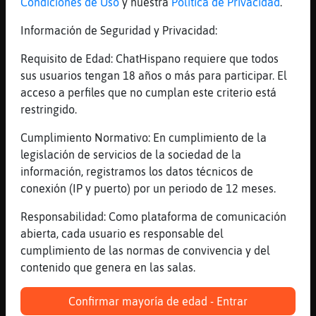
Condiciones de Uso
y nuestra
Política de Privacidad
.
Hazlo y sé amable
[20:10]
Lince\Elocuente
Información de Seguridad y Privacidad:
salgo taluego
Requisito de Edad: ChatHispano requiere que todos
[20:10]
Perro\Enorme
sus usuarios tengan 18 años o más para participar. El
Ciao!!
acceso a perfiles que no cumplan este criterio está
[20:10]
CaballitoDeMar\Eficiente
restringido.
mucho mucho aburridisimo , no nos vamos por
Cumplimiento Normativo: En cumplimiento de la
ke han echao el cerrojo ke si no ,
legislación de servicios de la sociedad de la
jaaaaaaaaaaaaaaaa
información, registramos los datos técnicos de
[20:10]
Perro}ConTimidez
conexión (IP y puerto) por un periodo de 12 meses.
se fue Lince\Elocuente?
Responsabilidad: Como plataforma de comunicación
[20:10]
Culebra-Agil
abierta, cada usuario es responsable del
Buenas tardes.
cumplimiento de las normas de convivencia y del
[20:10]
Oveja{ConPrisa
contenido que genera en las salas.
Hola, Culebra-Agil.
[20:10]
Culebra-Agil
Confirmar mayoría de edad - Entrar