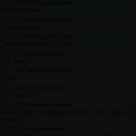
[20:20]
Hormiga}Pedante
saca la cámara
[20:20]
Hormiga\Paciente
jajajajajajaa
[20:20]
Hormiga\Paciente
[Hormiga}Pedante] !!!!!
[20:20]
Perro\Enorme
Soy buena
[20:20]
Perro}ConTimidez
ains
[20:20]
Perro\Enorme
Y tranquila
[20:20]
Hormiga}Pedante
No me odies, Hormiga\Paciente, solo hago mi
trabajo
[20:20]
Anguila}Tenaz