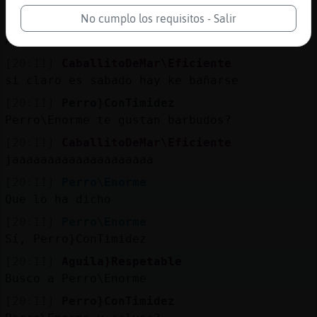
¿Ya se bañaron?
No cumplo los requisitos - Salir
[20:11]
Perro\Enorme
A afeitarse, sí
[20:11]
CaballitoDeMar\Eficiente
si claro es sabado hay ke bañarse
[20:11]
Perro}ConTimidez
Perro\Enorme te gustan barbudos?
[20:11]
CaballitoDeMar\Eficiente
jaaaaaaaaaaaaaaaaaaaa
[20:11]
Perro\Enorme
Que lo ha dicho
[20:11]
Perro\Enorme
Sí, Perro}ConTimidez
[20:11]
Aguila}Respetable
Busco a Perro\Enorme
[20:11]
Perro}ConTimidez