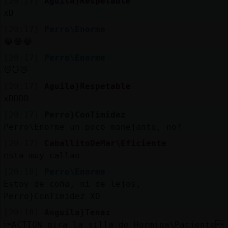
[20:17]
Aguila}Respetable
xD
[20:17]
Perro\Enorme
😂😂😂
[20:17]
Perro\Enorme
👋👋👋
[20:17]
Aguila}Respetable
xDDDD
[20:17]
Perro}ConTimidez
Perro\Enorme un poco manejanta, no?
[20:17]
CaballitoDeMar\Eficiente
esta muy callao
[20:18]
Perro\Enorme
Estoy de coña, ni de lejos,
Perro}ConTimidez XD
[20:18]
Anguila}Tenaz
ACTION gira la silla de Hormiga\Paciente