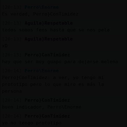
[20:13]
Perro\Enorme
Es verdad, Perro}ConTimidez
[20:13]
Aguila}Respetable
todos somos feos hasta que se nos pela
[20:13]
Aguila}Respetable
xD
[20:13]
Perro}ConTimidez
hay que ser muy guapo para dejarse melena
[20:14]
Perro\Enorme
Perro}ConTimidez: a ver, yo tengo mi
prototipo pero lo que miro es más la
persona
[20:14]
Perro}ConTimidez
buen indicador, Perro\Enorme
[20:14]
Perro}ConTimidez
yo no tengo prototipo