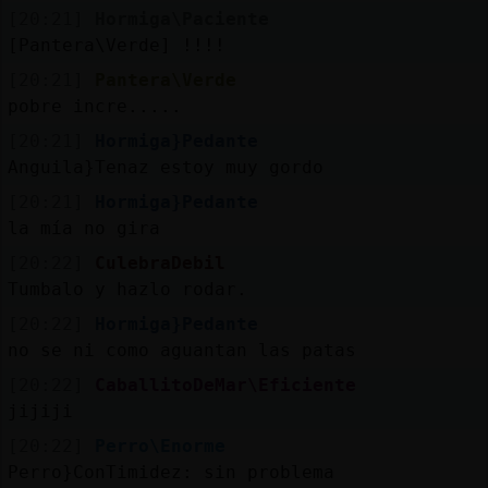
[20:21]
Hormiga\Paciente
[Pantera\Verde] !!!!
[20:21]
Pantera\Verde
pobre incre.....
[20:21]
Hormiga}Pedante
Anguila}Tenaz estoy muy gordo
[20:21]
Hormiga}Pedante
la mía no gira
[20:22]
CulebraDebil
Tumbalo y hazlo rodar.
[20:22]
Hormiga}Pedante
no se ni como aguantan las patas
[20:22]
CaballitoDeMar\Eficiente
jijiji
[20:22]
Perro\Enorme
Perro}ConTimidez: sin problema