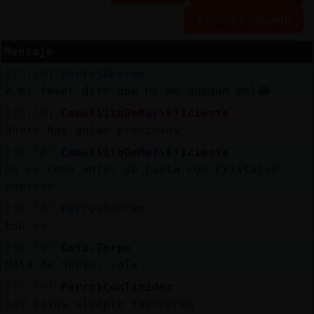
Historia siguiente
Mensaje
Reservar
alias
[19:58]
Perro\Enorme
A mí favor diré que no me quedan mal😂
[19:58]
CaballitoDeMar\Eficiente
ahora hay gafas preciosas
Actualizar
contraseña
[19:58]
CaballitoDeMar\Eficiente
no es como antes de pasta con cristales
enormes
[19:58]
Perro\Enorme
Actualizar
IP
Eso es
virtual
[19:59]
Gata-Torpe
Hola de nuevo, sala.
[19:59]
Perro}ConTimidez
las gafas siempre favorecen
M
is