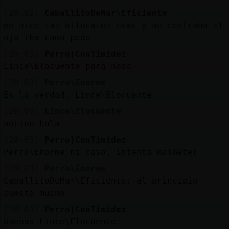
[20:02]
CaballitoDeMar\Eficiente
me hice las bifocales esas y no centraba el
ojo iba como pedo
[20:03]
Perro}ConTimidez
Lince\Elocuente para nada
[20:03]
Perro\Enorme
Es la verdad, Lince\Elocuente
[20:03]
Lince\Elocuente
notion hola
[20:03]
Perro}ConTimidez
Perro\Enorme ni caso, intenta malmeter
[20:03]
Perro\Enorme
CaballitoDeMar\Eficiente: al principio
cuesta mucho
[20:03]
Perro}ConTimidez
buenas Lince\Elocuente