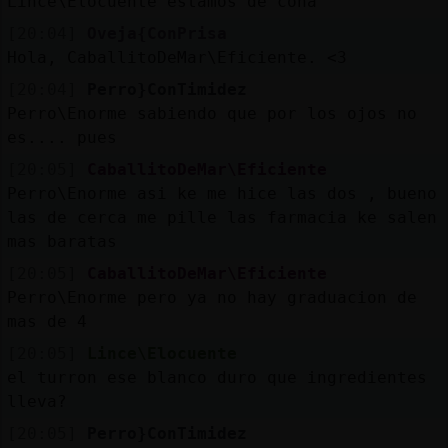
Lince\Elocuente estamos de coña
[20:04]
Oveja{ConPrisa
Hola, CaballitoDeMar\Eficiente. <3
[20:04]
Perro}ConTimidez
Perro\Enorme sabiendo que por los ojos no
es.... pues
[20:05]
CaballitoDeMar\Eficiente
Perro\Enorme asi ke me hice las dos , bueno
las de cerca me pille las farmacia ke salen
mas baratas
[20:05]
CaballitoDeMar\Eficiente
Perro\Enorme pero ya no hay graduacion de
mas de 4
[20:05]
Lince\Elocuente
el turron ese blanco duro que ingredientes
lleva?
[20:05]
Perro}ConTimidez