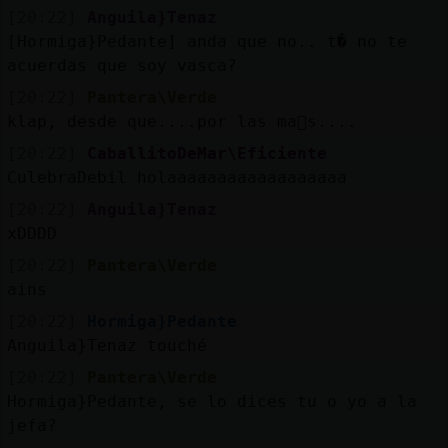
[20:22]
Anguila}Tenaz
[Hormiga}Pedante] anda que no.. t� no te
acuerdas que soy vasca?
[20:22]
Pantera\Verde
klap, desde que....por las ma񡮡s....
[20:22]
CaballitoDeMar\Eficiente
CulebraDebil holaaaaaaaaaaaaaaaaaa
[20:22]
Anguila}Tenaz
xDDDD
[20:22]
Pantera\Verde
ains
[20:22]
Hormiga}Pedante
Anguila}Tenaz touché
[20:22]
Pantera\Verde
Hormiga}Pedante, se lo dices tu o yo a la
jefa?