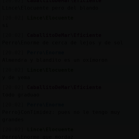
[20:02]
CaballitoDeMar\Eficiente
Lince\Elocuente pero del blando
[20:02]
Lince\Elocuente
si
[20:02]
CaballitoDeMar\Eficiente
Perro\Enorme de cerca de lejos y de sol
[20:02]
Perro\Enorme
Almendra y blandito es un oxímoron
[20:02]
Lince\Elocuente
y de yema
[20:02]
CaballitoDeMar\Eficiente
todo graduao
[20:02]
Perro\Enorme
Perro}ConTimidez: pues no le tengo muy
grandes
[20:02]
Lince\Elocuente
Perro\Enorme que mordaz