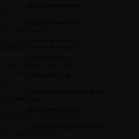
[20:14]
Aguila}Respetable
xD
[20:14]
Aguila}Respetable
yo tengo gases
[20:14]
Perro}ConTimidez
mientras no me de cringe
[20:14]
Oveja{ConPrisa
¡ciao! Pasad buen sábado.
[20:14]
Oveja{ConPrisa
<3
[20:15]
CaballitoDeMar\Eficiente
Tere38Md chao
[20:15]
Aguila}Respetable
igualmente Oveja{ConPrisa
[20:15]
CaballitoDeMar\Eficiente
me colao de tere