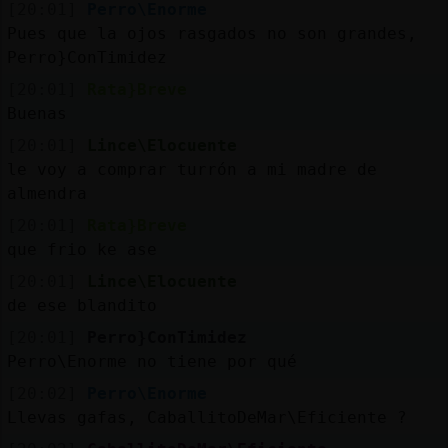
[20:01]
Perro\Enorme
Pues que la ojos rasgados no son grandes,
Perro}ConTimidez
[20:01]
Rata}Breve
Buenas
[20:01]
Lince\Elocuente
le voy a comprar turrón a mi madre de
almendra
[20:01]
Rata}Breve
que frio ke ase
[20:01]
Lince\Elocuente
de ese blandito
[20:01]
Perro}ConTimidez
Perro\Enorme no tiene por qué
[20:02]
Perro\Enorme
Llevas gafas, CaballitoDeMar\Eficiente ?