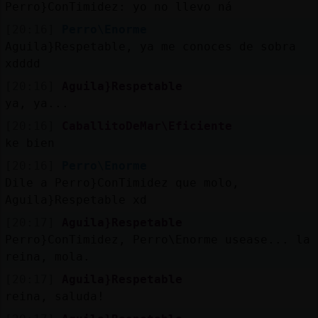
Perro}ConTimidez: yo no llevo ná
[20:16]
Perro\Enorme
Aguila}Respetable, ya me conoces de sobra
xdddd
[20:16]
Aguila}Respetable
ya, ya...
[20:16]
CaballitoDeMar\Eficiente
ke bien
[20:16]
Perro\Enorme
Dile a Perro}ConTimidez que molo,
Aguila}Respetable xd
[20:17]
Aguila}Respetable
Perro}ConTimidez, Perro\Enorme usease... la
reina, mola.
[20:17]
Aguila}Respetable
reina, saluda!