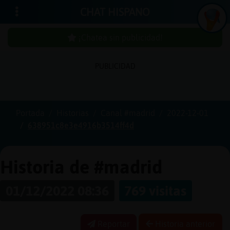
CHAT HISPANO
¡Chatea sin publicidad!
PUBLICIDAD
Iniciar
sesión
Portada
Historias
Canal #madrid
2022-12-01
638951c8e3e4916b3514ff4d
¡Chatea
sin
publici
Historia de #madrid
01/12/2022 08:36
769 visitas
Crear
una
Reportar
Historia anterior
cuenta