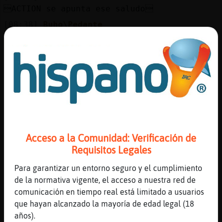
Mis
ACTION se apunta ese saludo
blogs
[08:38]
Buho\Pedante
Xddd
[08:39]
Buho\Pedante
Mis
El que suave ?
foros
[08:39]
Buho\Pedante
Ehh
[08:40]
Buho\Pedante
Registr
Salou aguno
un
[08:40]
Buho\Pedante
Acceso a la Comunidad: Verificación de
canal
Quiero dormir m᳠:/
Requisitos Legales
[08:41]
BuhoEnorme
Para garantizar un entorno seguro y el cumplimiento
si no estuvierais de chateo hasta las
de la normativa vigente, el acceso a nuestra red de
tantas...
Más
comunicación en tiempo real está limitado a usuarios
gestion
[08:41]
Buho\Pedante
que hayan alcanzado la mayoría de edad legal (18
BuhoEnorme: yo :O
años).