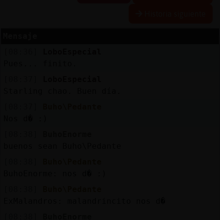
Historia siguiente
Mensaje
Reserva
[08:36]
LoboEspecial
alias
Pues... finito.
[08:37]
LoboEspecial
Starling chao. Buen día.
Actuali
[08:37]
Buho\Pedante
contras
Nos d� :)
[08:38]
BuhoEnorme
buenos sean Buho\Pedante
Actuali
[08:38]
Buho\Pedante
IP
BuhoEnorme: nos d� :)
virtual
[08:38]
Buho\Pedante
ExMalandros: malandrincito nos d�
[08:38]
BuhoEnorme