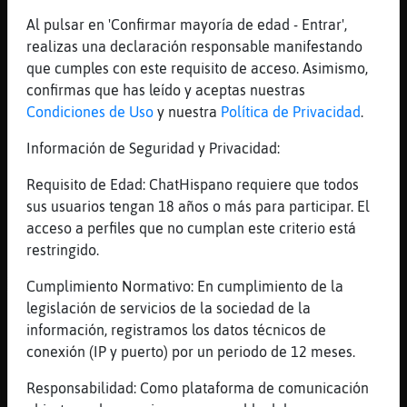
[08:41]
Buho\Pedante
Al pulsar en 'Confirmar mayoría de edad - Entrar',
O:)
realizas una declaración responsable manifestando
[08:41]
BuhoEnorme
que cumples con este requisito de acceso. Asimismo,
pero que faaaalssssa es esa carita de buena
confirmas que has leído y aceptas nuestras
xD
Condiciones de Uso
y nuestra
Política de Privacidad
.
[08:41]
Buho\Pedante
Información de Seguridad y Privacidad:
:O
Requisito de Edad: ChatHispano requiere que todos
[08:42]
Buho\Pedante
sus usuarios tengan 18 años o más para participar. El
BuhoEnorme: ser᳠achuchado entre terrible
acceso a perfiles que no cumplan este criterio está
achuchones por ese comentario
restringido.
[08:43]
BuhoEnorme
ACTION tiembla temblosamente
Cumplimiento Normativo: En cumplimiento de la
legislación de servicios de la sociedad de la
[08:43]
Buho\Pedante
información, registramos los datos técnicos de
Jajajajjaaa
conexión (IP y puerto) por un periodo de 12 meses.
[08:43]
Buho\Pedante
Xddd
Responsabilidad: Como plataforma de comunicación