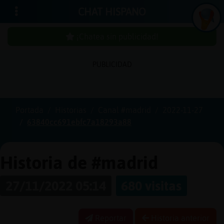
CHAT HISPANO
¡Chatea sin publicidad!
PUBLICIDAD
Iniciar
sesión
Portada
Historias
Canal #madrid
2022-11-27
63840cc691ebfc7a18293a88
¡Chatea
sin
publici
Historia de #madrid
27/11/2022 05:14
680 visitas
Crear
una
Reportar
Historia anterior
cuenta