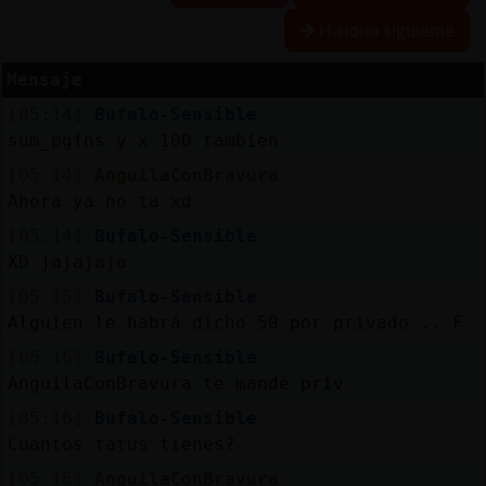
Historia siguiente
Mensaje
Reserva
[05:14]
Bufalo-Sensible
alias
sum_pgfns y x 100 tambien
[05:14]
AnguilaConBravura
Ahora ya no ta xd
Actuali
[05:14]
Bufalo-Sensible
contras
XD jajajaja
[05:15]
Bufalo-Sensible
Alguien le habrá dicho 50 por privado .. F
Actuali
[05:16]
Bufalo-Sensible
IP
AnguilaConBravura te mandé priv
virtual
[05:16]
Bufalo-Sensible
Cuantos tatus tienes?
[05:16]
AnguilaConBravura