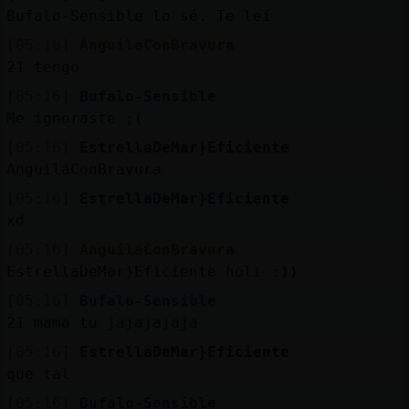
Mis
Bufalo-Sensible lo sé. Te leí
blogs
[05:16]
AnguilaConBravura
21 tengo
[05:16]
Bufalo-Sensible
Mis
Me ignoraste ;(
foros
[05:16]
EstrellaDeMar}Eficiente
AnguilaConBravura
[05:16]
EstrellaDeMar}Eficiente
Registr
xd
un
[05:16]
AnguilaConBravura
canal
EstrellaDeMar}Eficiente holi :))
[05:16]
Bufalo-Sensible
21 mama tu jajajajaja
Más
[05:16]
EstrellaDeMar}Eficiente
gestion
que tal
[05:16]
Bufalo-Sensible