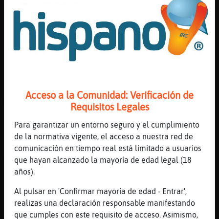
[05:17]
AnguilaConBravura
21 tatuajes no edad
[05:17]
EstrellaDeMar}Eficiente
hoo
[05:17]
EstrellaDeMar}Eficiente
yo tengo 4
[05:17]
AnguilaConBravura
Acceso a la Comunidad: Verificación de
Mangas ?
Requisitos Legales
[05:17]
EstrellaDeMar}Eficiente
Para garantizar un entorno seguro y el cumplimiento
una cara de un demonio
de la normativa vigente, el acceso a nuestra red de
[05:17]
Bufalo-Sensible
comunicación en tiempo real está limitado a usuarios
AnguilaConBravura ya pero .. el pánico es a
que hayan alcanzado la mayoría de edad legal (18
decirle para para ... Q me duele jajajaja y
años).
q me deje una línea to fea ahí en medio de
Al pulsar en 'Confirmar mayoría de edad - Entrar',
un brazo ajajj
realizas una declaración responsable manifestando
[05:17]
EstrellaDeMar}Eficiente
que cumples con este requisito de acceso. Asimismo,