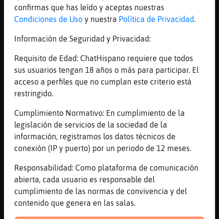
un constelación
confirmas que has leído y aceptas nuestras
[05:18]
EstrellaDeMar}Eficiente
Condiciones de Uso
y nuestra
Política de Privacidad
.
y dos nombres
Información de Seguridad y Privacidad:
[05:18]
Bufalo-Sensible
La última vez q me quedé pinzao de la
Requisito de Edad: ChatHispano requiere que todos
espalda casi le parto la inyección a la
sus usuarios tengan 18 años o más para participar. El
enfermera jajajaja
acceso a perfiles que no cumplan este criterio está
restringido.
[05:18]
AnguilaConBravura
Bufalo-Sensible simplemente dices. Paramos
Cumplimiento Normativo: En cumplimiento de la
un momento sin movrrte. Él lo entenderá y
legislación de servicios de la sociedad de la
te dará tiempo
información, registramos los datos técnicos de
[05:18]
Bufalo-Sensible
conexión (IP y puerto) por un periodo de 12 meses.
.... Días ? XD jajajaja
Responsabilidad: Como plataforma de comunicación
[05:18]
AnguilaConBravura
abierta, cada usuario es responsable del
EstrellaDeMar}Eficiente una constelación?
cumplimiento de las normas de convivencia y del
[05:19]
Bufalo-Sensible
contenido que genera en las salas.
Y luego tengo la rallada de... Ahora estoi