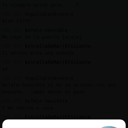
Yo siempre quise pero ... F
[05:16]
AnguilaConBravura
Bien tú???
[05:16]
Bufalo-Sensible
Me cago en la puerta jajajaj
[05:17]
EstrellaDeMar}Eficiente
21 añitos eres una bebota
[05:17]
EstrellaDeMar}Eficiente
xd
[05:17]
AnguilaConBravura
Bufalo-Sensible si no te atreves con uno
pequeño.. jamás darás el paso
[05:17]
Bufalo-Sensible
Y me vuelvo a casa
[05:17]
EstrellaDeMar}Eficiente
jovencita