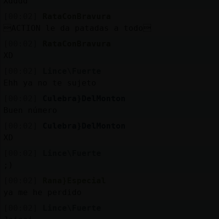
Xdddd
[00:02]
RataConBravura
ACTION le da patadas a todo
[00:02]
RataConBravura
XD
[00:02]
Lince\Fuerte
Ehh ya no te sujeto
[00:02]
Culebra}DelMonton
Buen número
[00:02]
Culebra}DelMonton
XD
[00:02]
Lince\Fuerte
;)
[00:02]
Rana}Especial
ya me he perdido
[00:02]
Lince\Fuerte