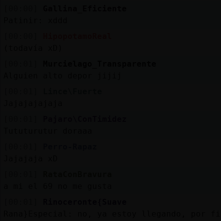
[00:00]
Gallina_Eficiente
Patinir: xddd
[00:00]
HipopotamoReal
(todavía xD)
[00:01]
Murcielago_Transparente
Alguien alto depor jijij
[00:01]
Lince\Fuerte
Jajajajajaja
[00:01]
Pajaro\ConTimidez
Tututurutur doraaa
[00:01]
Perro-Rapaz
Jajajaja xD
[00:01]
RataConBravura
a mi el 69 no me gusta
[00:01]
Rinoceronte{Suave
Rana}Especial: no, ya estoy llegando, por fi