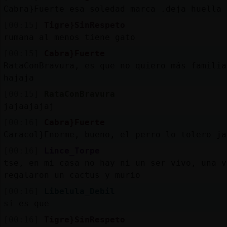
Cabra}Fuerte esa soledad marca .deja huella
[00:15]
Tigre}SinRespeto
rumana al menos tiene gato
[00:15]
Cabra}Fuerte
RataConBravura, es que no quiero más familia
hajaja
[00:15]
RataConBravura
jajaajajaj
[00:16]
Cabra}Fuerte
Caracol}Enorme, bueno, el perro lo tolero ja
[00:16]
Lince_Torpe
tse, en mi casa no hay ni un ser vivo, una v
regalaron un cactus y murio
[00:16]
Libelula_Debil
si es que
[00:16]
Tigre}SinRespeto