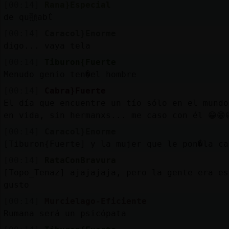
[00:14]
Rana}Especial
de qu頨ablᩳ
[00:14]
Caracol}Enorme
digo... vaya tela
[00:14]
Tiburon{Fuerte
Menudo genio ten�el hombre
[00:14]
Cabra}Fuerte
El día que encuentre un tío sólo en el mundo
en vida, sin hermanxs... me caso con él 😁😁
[00:14]
Caracol}Enorme
[Tiburon{Fuerte] y la mujer que le pon�la ca
[00:14]
RataConBravura
[Topo_Tenaz] ajajajaja, pero la gente era es
gusto
[00:14]
Murcielago-Eficiente
Rumana será un psicópata