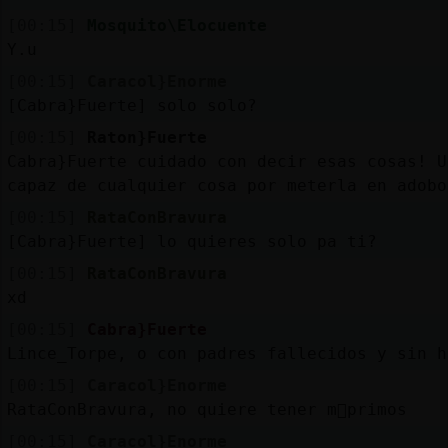
[00:15]
Mosquito\Elocuente
Y.u
[00:15]
Caracol}Enorme
[Cabra}Fuerte] solo solo?
[00:15]
Raton}Fuerte
Cabra}Fuerte cuidado con decir esas cosas! U
capaz de cualquier cosa por meterla en adobo
[00:15]
RataConBravura
[Cabra}Fuerte] lo quieres solo pa ti?
[00:15]
RataConBravura
xd
[00:15]
Cabra}Fuerte
Lince_Torpe, o con padres fallecidos y sin h
[00:15]
Caracol}Enorme
RataConBravura, no quiere tener m᳠primos
[00:15]
Caracol}Enorme