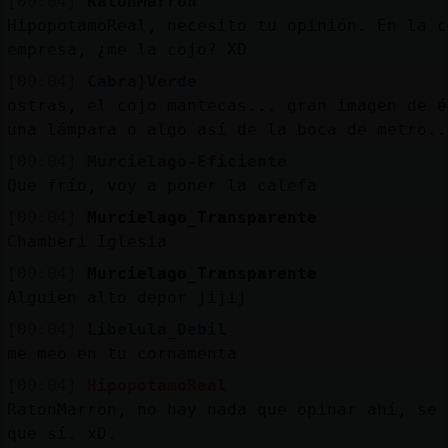
[00:04]
RatonMarron
HipopotamoReal, necesito tu opinión. En la c
empresa, ¿me la cojo? XD
[00:04]
Cabra}Verde
ostras, el cojo mantecas... gran imagen de é
una lámpara o algo así de la boca de metro..
[00:04]
Murcielago-Eficiente
Que frío, voy a poner la calefa
[00:04]
Murcielago_Transparente
Chamberi Iglesia
[00:04]
Murcielago_Transparente
Alguien alto depor jijij
[00:04]
Libelula_Debil
me meo en tu cornamenta
[00:04]
HipopotamoReal
RatonMarron, no hay nada que opinar ahí, se 
que sí. xD.