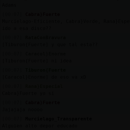
Adams
[00:07]
Cabra}Fuerte
Murcielago-Eficiente, Cabra}Verde, Rana}Espe
ido a esa disco??
[00:07]
RataConBravura
[Tiburon{Fuerte] y que tal esta??
[00:07]
Caracol}Enorme
[Tiburon{Fuerte] ni idea
[00:07]
Tiburon{Fuerte
[Caracol}Enorme] de eso va xD
[00:07]
Rana}Especial
Cabra}Fuerte yo si
[00:07]
Cabra}Fuerte
Jajajaja noooo
[00:07]
Murcielago_Transparente
Alguien alto depor educado