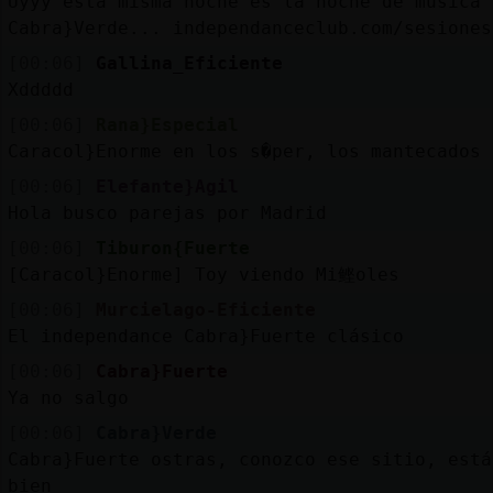
Uyyy esta misma noche es la noche de música 
Cabra}Verde... independanceclub.com/sesiones
[00:06]
Gallina_Eficiente
Xddddd
[00:06]
Rana}Especial
Caracol}Enorme en los s�per, los mantecados 
[00:06]
Elefante}Agil
Hola busco parejas por Madrid
[00:06]
Tiburon{Fuerte
[Caracol}Enorme] Toy viendo Mi鲣oles
[00:06]
Murcielago-Eficiente
El independance Cabra}Fuerte clásico
[00:06]
Cabra}Fuerte
Ya no salgo
[00:06]
Cabra}Verde
Cabra}Fuerte ostras, conozco ese sitio, está
bien