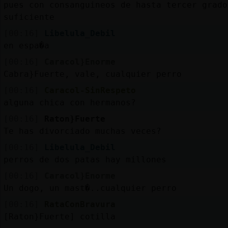
pues con consanguineos de hasta tercer grado
suficiente
[00:16]
Libelula_Debil
en espa�a
[00:16]
Caracol}Enorme
Cabra}Fuerte, vale, cualquier perro
[00:16]
Caracol-SinRespeto
alguna chica con hermanos?
[00:16]
Raton}Fuerte
Te has divorciado muchas veces?
[00:16]
Libelula_Debil
perros de dos patas hay millones
[00:16]
Caracol}Enorme
Un dogo, un mast�..cualquier perro
[00:16]
RataConBravura
[Raton}Fuerte] cotilla