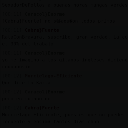
SexadorDePollos a buenas horas mangas verdes
[00:11]
Caracol}Enorme
[Cabra}Fuerte] no s鬠aqu�on todos primos
[00:11]
Cabra}Fuerte
RataConBravura, suscribo, gran verdad. La co
el 90% del trabajo
[00:11]
Caracol}Enorme
yo me imagino a los gitanos ingleses diciend
couuuuusin
[00:12]
Murcielago-Eficiente
Que dice la Karla...
[00:12]
Caracol}Enorme
pero en rumano no
[00:12]
Cabra}Fuerte
Murcielago-Eficiente, pues es que no puedes 
recuento y encima tantos días ehhh