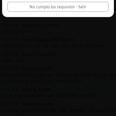
dej魯slo estar, Rana}Especial ;9
No cumplo los requisitos - Salir
[00:09]
Topo_Tenaz
;)
[00:09]
Caracol}Enorme
Entretenida
[00:09]
Murcielago-Eficiente
Cabra}Fuerte si no has ido mi ñ matadero
[00:09]
Rana}Especial
como veas...
[00:09]
Cabra}Verde
Cabra}Fuerte a mí me llegan avisos de las se
próxima te aviso con antelación
[00:09]
Lince_Torpe
yo estoy pensando en quitarme netflix
[00:09]
Cabra}Fuerte
Jajaja Caracol}Enorme más omenos, porque son