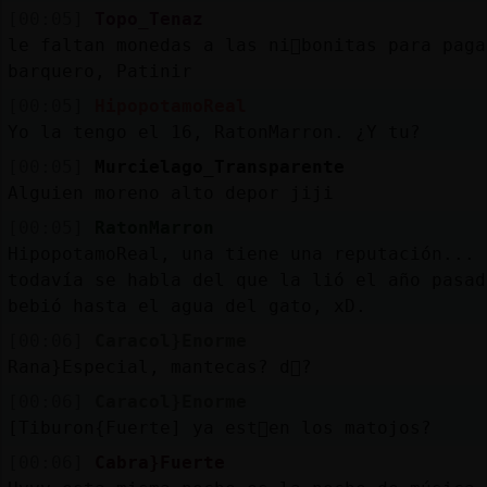
[00:05]
Topo_Tenaz
le faltan monedas a las ni񡳠bonitas para paga
barquero, Patinir
[00:05]
HipopotamoReal
Yo la tengo el 16, RatonMarron. ¿Y tu?
[00:05]
Murcielago_Transparente
Alguien moreno alto depor jiji
[00:05]
RatonMarron
HipopotamoReal, una tiene una reputación... 
todavía se habla del que la lió el año pasad
bebió hasta el agua del gato, xD.
[00:06]
Caracol}Enorme
Rana}Especial, mantecas? d󮤥?
[00:06]
Caracol}Enorme
[Tiburon{Fuerte] ya est᳠en los matojos?
[00:06]
Cabra}Fuerte