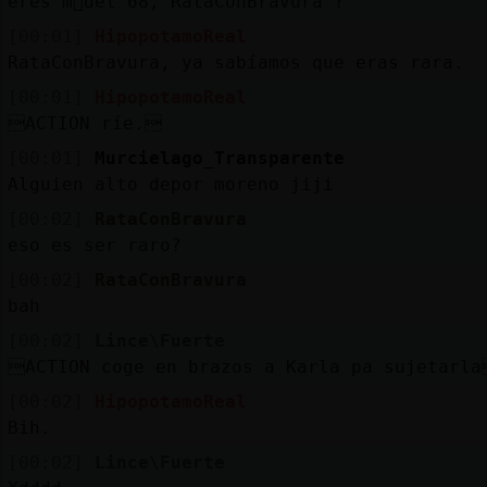
eres m᳠del 68, RataConBravura ?
[00:01]
HipopotamoReal
RataConBravura, ya sabíamos que eras rara.
[00:01]
HipopotamoReal
ACTION ríe.
[00:01]
Murcielago_Transparente
Alguien alto depor moreno jiji
[00:02]
RataConBravura
eso es ser raro?
[00:02]
RataConBravura
bah
[00:02]
Lince\Fuerte
ACTION coge en brazos a Karla pa sujetarl
[00:02]
HipopotamoReal
Bih.
[00:02]
Lince\Fuerte