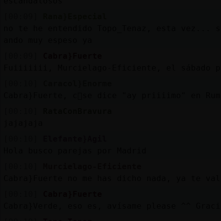
escandalosos
[00:09]
Rana}Especial
no te he entendido Topo_Tenaz, esta vez... 
ando muy espeso ya
[00:09]
Cabra}Fuerte
Fuiiiiiii, Murcielago-Eficiente, el sábado p
[00:10]
Caracol}Enorme
Cabra}Fuerte, c󭯠se dice "ay priiiimo" en Rum
[00:10]
RataConBravura
jajajaja
[00:10]
Elefante}Agil
Hola busco parejas por Madrid
[00:10]
Murcielago-Eficiente
Cabra}Fuerte no me has dicho nada, ya te val
[00:10]
Cabra}Fuerte
Cabra}Verde, eso es, avísame please ^^ Graci