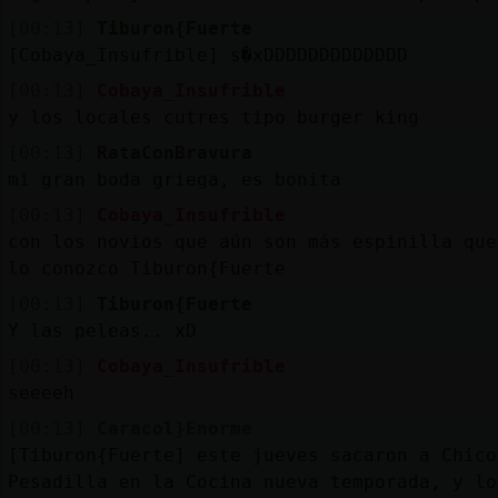
[00:13]
Tiburon{Fuerte
[Cobaya_Insufrible] s�xDDDDDDDDDDDDD
[00:13]
Cobaya_Insufrible
y los locales cutres tipo burger king
[00:13]
RataConBravura
mi gran boda griega, es bonita
[00:13]
Cobaya_Insufrible
con los novios que aún son más espinilla que
lo conozco Tiburon{Fuerte
[00:13]
Tiburon{Fuerte
Y las peleas.. xD
[00:13]
Cobaya_Insufrible
seeeeh
[00:13]
Caracol}Enorme
[Tiburon{Fuerte] este jueves sacaron a Chico
Pesadilla en la Cocina nueva temporada, y lo