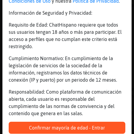
Condiciones de Uso
y nuestra
Política de Privacidad
.
[Cabra}Fuerte] depende de la compa񩡠que lleve
Información de Seguridad y Privacidad:
[00:08]
RataConBravura
xd
Requisito de Edad: ChatHispano requiere que todos
[00:08]
Caracol}Enorme
sus usuarios tengan 18 años o más para participar. El
Cabra}Fuerte, como los gitaaaanos
acceso a perfiles que no cumplan este criterio está
restringido.
[00:09]
Rana}Especial
es que ahora estᠥn atocha
Cumplimiento Normativo: En cumplimiento de la
[00:09]
Tigre{Veloz
legislación de servicios de la sociedad de la
Chica de Madrid sola sta noche ?
información, registramos los datos técnicos de
conexión (IP y puerto) por un periodo de 12 meses.
[00:09]
Cabra}Fuerte
Cabra}Verde, Murcielago-Eficiente, Rana}Espe
Responsabilidad: Como plataforma de comunicación
creo que me voy a animarpero ya no esta noch
abierta, cada usuario es responsable del
[00:09]
Caracol}Enorme
cumplimiento de las normas de convivencia y del
[Tiburon{Fuerte] yo la �ltima que vi de Netf
contenido que genera en las salas.
Lucifer
Confirmar mayoría de edad - Entrar
[00:09]
Topo_Tenaz