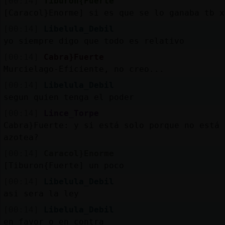
[00:14]
Tiburon{Fuerte
[Caracol}Enorme] si es que se lo ganaba tb x
[00:14]
Libelula_Debil
yo siempre digo que todo es relativo
[00:14]
Cabra}Fuerte
Murcielago-Eficiente, no creo...
[00:14]
Libelula_Debil
segun quien tenga el poder
[00:14]
Lince_Torpe
Cabra}Fuerte: y si está solo porque no está 
azotea?
[00:14]
Caracol}Enorme
[Tiburon{Fuerte] un poco
[00:14]
Libelula_Debil
asi sera la ley
[00:14]
Libelula_Debil
en favor o en contra