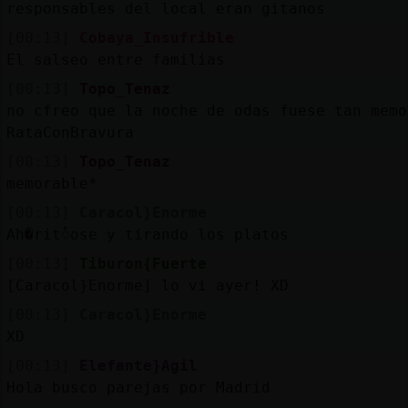
responsables del local eran gitanos
[00:13]
Cobaya_Insufrible
El salseo entre familias
[00:13]
Topo_Tenaz
no cfreo que la noche de odas fuese tan memo
RataConBravura
[00:13]
Topo_Tenaz
memorable*
[00:13]
Caracol}Enorme
Ah�ritᮤose y tirando los platos
[00:13]
Tiburon{Fuerte
[Caracol}Enorme] lo vi ayer! XD
[00:13]
Caracol}Enorme
XD
[00:13]
Elefante}Agil
Hola busco parejas por Madrid