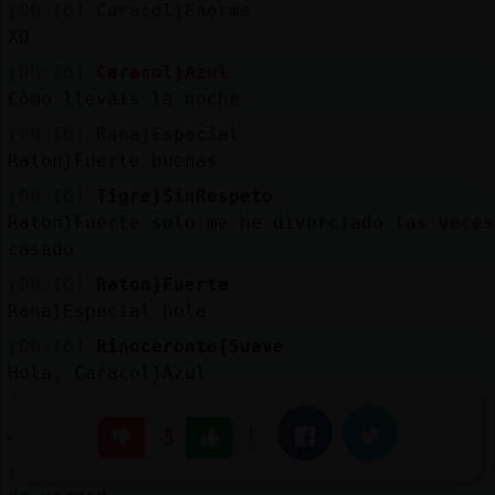
[00:16]
Caracol}Enorme
XD
[00:16]
Caracol}Azul
Cómo lleváis la noche
[00:16]
Rana}Especial
Raton}Fuerte buenas
[00:16]
Tigre}SinRespeto
Raton}Fuerte solo me he divorciado las veces
casado
[00:16]
Raton}Fuerte
Rana}Especial hola
[00:16]
Rinoceronte{Suave
Hola, Caracol}Azul
[00:16]
Cabra}Fuerte
A mí también se me murió una planta 😳
|
Facebook
Twitter
-5
[00:16]
Libelula_Debil