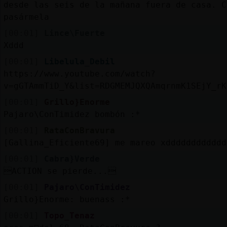
desde las seis de la mañana fuera de casa. C
pasármela
[00:01]
Lince\Fuerte
Xddd
[00:01]
Libelula_Debil
https://www.youtube.com/watch?
v=gGTAmmTiD_Y&list=RDGMEMJQXQAmqrnmK1SEjY_rK
[00:01]
Grillo}Enorme
Pajaro\ConTimidez bombón :*
[00:01]
RataConBravura
[Gallina_Eficiente69] me mareo xdddddddddddd
[00:01]
Cabra}Verde
ACTION se pierde...
[00:01]
Pajaro\ConTimidez
Grillo}Enorme: buenass :*
[00:01]
Topo_Tenaz