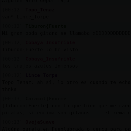
Alguien alto depor majo
[00:12]
Topo_Tenaz
van* Lince_Torpe
[00:12]
Tiburon{Fuerte
Mi gran boda gitana se llamaba xDDDDDDDDDDDD
[00:12]
Cobaya_Insufrible
Tiburon{Fuerte lo he visto
[00:12]
Cobaya_Insufrible
los trajes azules inmensos
[00:12]
Lince_Torpe
Topo_Tenaz: ah sí, lo otro es cuando te echa
thnks
[00:13]
Caracol}Enorme
[Tiburon{Fuerte] con lo que bien que me caen
piratas, si encima son gitanos.... el remate
[00:13]
OvejaSuave
Algúna pareja en Fuenlabrada o cerca para pa