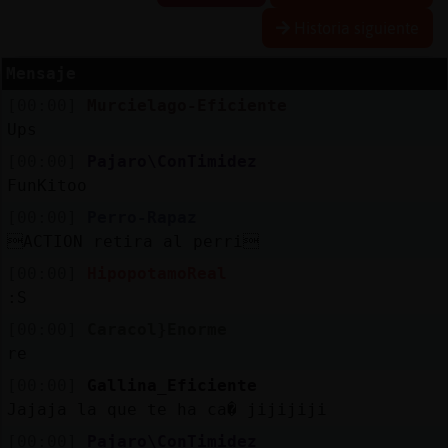
Historia siguiente
Mensaje
Reserva
[00:00]
Murcielago-Eficiente
alias
Ups
[00:00]
Pajaro\ConTimidez
FunKitoo
Actuali
[00:00]
Perro-Rapaz
contras
ACTION retira al perri
[00:00]
HipopotamoReal
:S
Actuali
[00:00]
Caracol}Enorme
IP
re
virtual
[00:00]
Gallina_Eficiente
Jajaja la que te ha ca� jijijiji
[00:00]
Pajaro\ConTimidez