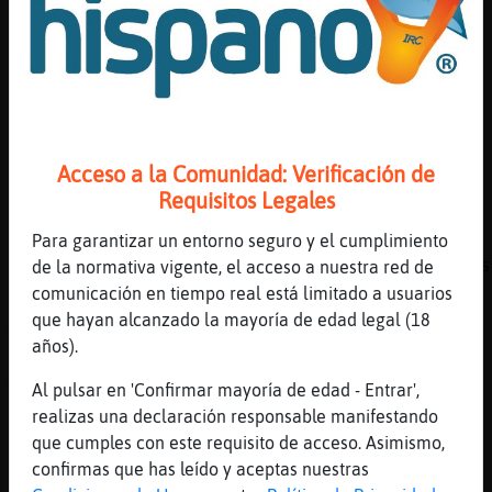
[00:08]
Cabra}Fuerte
Caracol}Enorme, KO me han dejado.
[00:08]
Topo_Tenaz
si lo conocieses no necesitar� preguntar el 
Rana}Especial , y si te lo dijese tendr�que
liquidarte...
Acceso a la Comunidad: Verificación de
[00:08]
Caracol}Enorme
Requisitos Legales
[Cabra}Fuerte] hab�cu񡤯s/as de por medio?
[00:08]
Murcielago-Eficiente
Para garantizar un entorno seguro y el cumplimiento
Lo mismo que Foucault, si pero no sé cómo es
de la normativa vigente, el acceso a nuestra red de
comunicación en tiempo real está limitado a usuarios
[00:08]
Murcielago_Transparente
que hayan alcanzado la mayoría de edad legal (18
Alguien alto deportista jejeje
años).
[00:08]
Rana}Especial
Topo_Tenaz espera que mire la calle
Al pulsar en 'Confirmar mayoría de edad - Entrar',
realizas una declaración responsable manifestando
[00:08]
Cabra}Fuerte
que cumples con este requisito de acceso. Asimismo,
No, primos, Caracol}Enorme ajjaja
confirmas que has leído y aceptas nuestras
[00:08]
RataConBravura