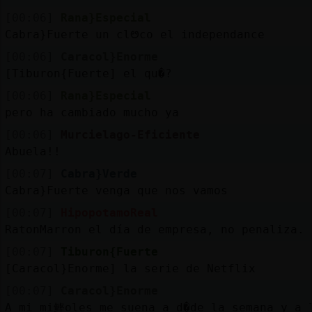
[00:06]
Rana}Especial
Cabra}Fuerte un clᳩco el independance
[00:06]
Caracol}Enorme
[Tiburon{Fuerte] el qu�?
[00:06]
Rana}Especial
pero ha cambiado mucho ya
[00:06]
Murcielago-Eficiente
Abuela!!
[00:07]
Cabra}Verde
Cabra}Fuerte venga que nos vamos
[00:07]
HipopotamoReal
RatonMarron el día de empresa, no penaliza.
[00:07]
Tiburon{Fuerte
[Caracol}Enorme] la serie de Netflix
[00:07]
Caracol}Enorme
A mi mi鲣oles me suena a d�de la semana y a l