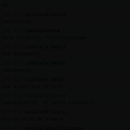
XD
[00:15]
RataConBravura
jajajaajaj
[00:15]
Cabra}Fuerte
Solo solisimo, Caracol}Enorme
[00:15]
Libelula_Debil
oye Dsodemelk
[00:15]
Libelula_Debil
adsodemelk
[00:15]
Libelula_Debil
que significa tu nick
[00:15]
Caracol}Enorme
Cabra}Fuerte, ni perro siquiera?
[00:15]
RataConBravura
eso lo dice de bromis
[00:15]
Murcielago-Eficiente