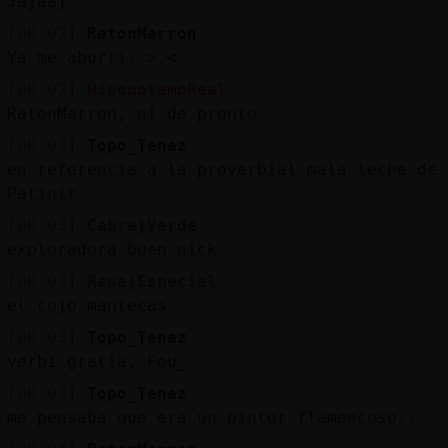
Jajaaj
[00:02]
RatonMarron
Ya me aburrí. >.<
[00:02]
HipopotamoReal
RatonMarron, ni de pronto.
[00:03]
Topo_Tenaz
en referencia a la proverbial mala leche de 
Patinir
[00:03]
Cabra}Verde
exploradora buen nick
[00:03]
Rana}Especial
el cojo mantecas
[00:03]
Topo_Tenaz
verbi gratia, Fou_
[00:03]
Topo_Tenaz
me pensaba que era un pintor flamencoso...