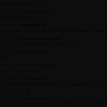
Mis
Caracol}Enorme: do
blogs
[00:00]
Rana}Especial
Caracol}Enorme ree
[00:00]
RatonMarron
Mis
Para un rato que entro, no me vengan a amarg
foros
[00:00]
Rinoceronte{Suave
Ay, una parada para loranca city
[00:00]
RatonMarron
Registr
XD
un
[00:00]
HipopotamoReal
canal
No he roto nada.
[00:00]
Perro-Rapaz
ProbadorDeToboganesAcuaticos imagino cosas r
perversas xD
Más
gestion
[00:00]
Rana}Especial
Rinoceronte{Suave no te duermas y te la pase