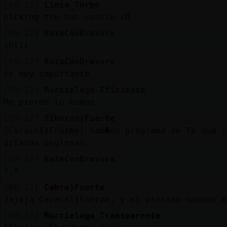
[00:12]
Lince_Torpe
picking the ban cousin xD
[00:12]
RataConBravura
shiii
[00:12]
RataConBravura
es muy importante
[00:12]
Murcielago-Eficiente
Me pierdo lo bueno
[00:12]
Tiburon{Fuerte
[Caracol}Enorme] hab�un programa de TV que i
gitanas inglesas...
[00:12]
RataConBravura
*.*
[00:12]
Cabra}Fuerte
Jajaja Caracol}Enorme, y el próximo sábado m
[00:12]
Murcielago_Transparente