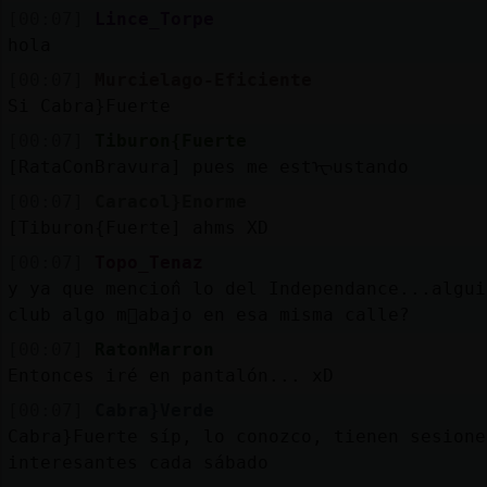
[00:07]
Lince_Torpe
hola
[00:07]
Murcielago-Eficiente
Si Cabra}Fuerte
[00:07]
Tiburon{Fuerte
[RataConBravura] pues me estᠧustando
[00:07]
Caracol}Enorme
[Tiburon{Fuerte] ahms XD
[00:07]
Topo_Tenaz
y ya que mencionᩳ lo del Independance...algu
club algo m᳠abajo en esa misma calle?
[00:07]
RatonMarron
Entonces iré en pantalón... xD
[00:07]
Cabra}Verde
Cabra}Fuerte síp, lo conozco, tienen sesione
interesantes cada sábado