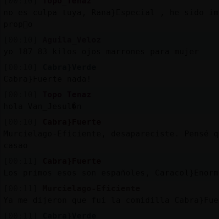
[00:10]
Topo_Tenaz
no es culpa tuya, Rana}Especial , he sido im
prop󳩴o
[00:10]
Aguila_Veloz
yo 187 83 kilos ojos marrones para mujer
[00:10]
Cabra}Verde
Cabra}Fuerte nada!
[00:10]
Topo_Tenaz
hola Van_Jesul�n
[00:10]
Cabra}Fuerte
Murcielago-Eficiente, desapareciste. Pensé q
casao
[00:11]
Cabra}Fuerte
Los primos esos son españoles, Caracol}Enorm
[00:11]
Murcielago-Eficiente
Ya me dijeron que fui la comidilla Cabra}Fue
[00:11]
Cabra}Verde