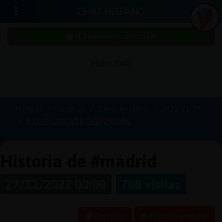
CHAT HISPANO
¡Chatea sin publicidad!
PUBLICIDAD
Iniciar
sesión
Portada
Historias
Canal #madrid
2022-11-27
63840cc091ebfc7a18293a86
¡Chatea
sin
publici
Historia de #madrid
27/11/2022 00:00
708 visitas
Crear
una
Reportar
Historia anterior
cuenta