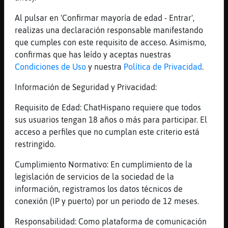
tris tras
[03:04]
Mosquito\ConPereza
Al pulsar en 'Confirmar mayoría de edad - Entrar',
quieres cafe?
realizas una declaración responsable manifestando
que cumples con este requisito de acceso. Asimismo,
[03:04]
Avestruz_Brillante
confirmas que has leído y aceptas nuestras
voy a ver si veo una estrella fugaz*^*,,,
Condiciones de Uso
y nuestra
Política de Privacidad
.
[03:04]
Gallina{ConInquietud
No son horas
Información de Seguridad y Privacidad:
[03:04]
Rana-Transparente
Requisito de Edad: ChatHispano requiere que todos
yo si
sus usuarios tengan 18 años o más para participar. El
[03:04]
Mosquito\ConPereza
acceso a perfiles que no cumplan este criterio está
que te apetece pide por esa bokita
restringido.
Gallina{ConInquietud
Cumplimiento Normativo: En cumplimiento de la
[03:05]
Mosquito\ConPereza
legislación de servicios de la sociedad de la
te concedo el deseo
información, registramos los datos técnicos de
[03:05]
Gallina{ConInquietud
conexión (IP y puerto) por un periodo de 12 meses.
Pues he cenado como una reina hace un rato
Responsabilidad: Como plataforma de comunicación