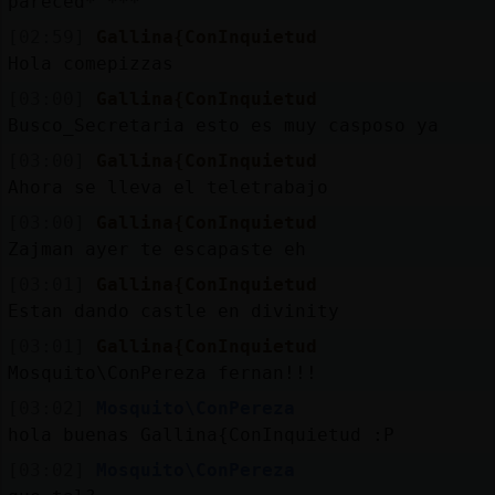
pareced*^***
Mis
blogs
[02:59]
Gallina{ConInquietud
Hola comepizzas
[03:00]
Gallina{ConInquietud
Busco_Secretaria esto es muy casposo ya
Mis
[03:00]
Gallina{ConInquietud
foros
Ahora se lleva el teletrabajo
[03:00]
Gallina{ConInquietud
Zajman ayer te escapaste eh
Registr
[03:01]
Gallina{ConInquietud
un
Estan dando castle en divinity
canal
[03:01]
Gallina{ConInquietud
Mosquito\ConPereza fernan!!!
[03:02]
Mosquito\ConPereza
Más
hola buenas Gallina{ConInquietud :P
gestion
[03:02]
Mosquito\ConPereza