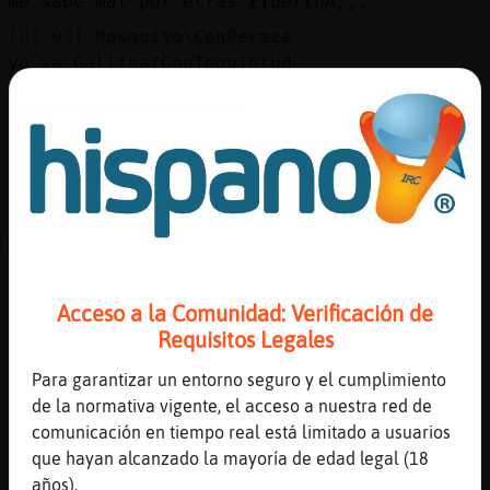
me sabe mal por ellas ZiberthA,,,
[03:03]
Mosquito\ConPereza
ya ya Gallina{ConInquietud
[03:03]
Gallina{ConInquietud
Hola NoeDenoche
[03:03]
Mosquito\ConPereza
me tienes miedo jajajjaja
[03:03]
Gallina{ConInquietud
Miedo a nada
[03:03]
Mosquito\ConPereza
taratri
Acceso a la Comunidad: Verificación de
Requisitos Legales
[03:03]
Mosquito\ConPereza
tarari
Para garantizar un entorno seguro y el cumplimiento
[03:04]
Gallina{ConInquietud
de la normativa vigente, el acceso a nuestra red de
Taratro
comunicación en tiempo real está limitado a usuarios
que hayan alcanzado la mayoría de edad legal (18
[03:04]
Mosquito\ConPereza
años).