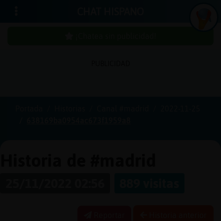
CHAT HISPANO
¡Chatea sin publicidad!
PUBLICIDAD
Iniciar
sesión
Portada
Historias
Canal #madrid
2022-11-25
638169ba0954ac673f1959a8
¡Chatea
sin
publici
Historia de #madrid
25/11/2022 02:56
889 visitas
Crear
una
Reportar
Historia anterior
cuenta