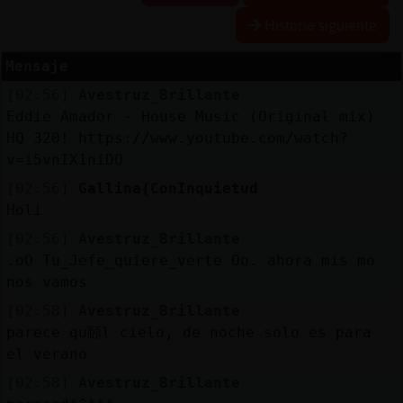
Historia siguiente
Mensaje
Reserva
[02:56]
Avestruz_Brillante
alias
Eddie Amador - House Music (Original mix)
HQ 320! https://www.youtube.com/watch?
v=i5vnIX1niDQ
Actuali
[02:56]
Gallina{ConInquietud
contras
Holi
[02:56]
Avestruz_Brillante
.oO Tu_Jefe_quiere_verte Oo. ahora mis mo
nos vamos
Actuali
IP
[02:58]
Avestruz_Brillante
virtual
parece qu頥l cielo, de noche solo es para
el verano
[02:58]
Avestruz_Brillante