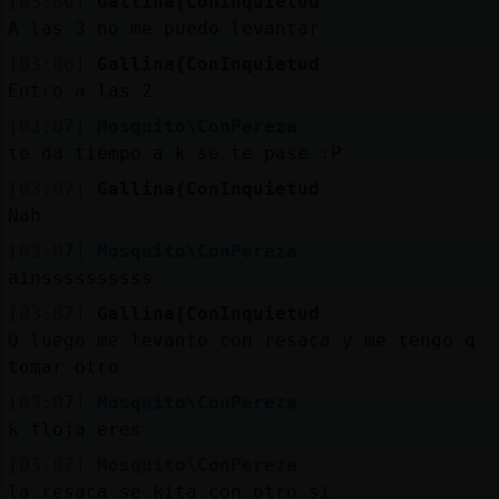
[03:06]
Gallina{ConInquietud
A las 3 no me puedo levantar
[03:06]
Gallina{ConInquietud
Entro a las 2
[03:07]
Mosquito\ConPereza
te da tiempo a k se te pase :P
[03:07]
Gallina{ConInquietud
Nah
[03:07]
Mosquito\ConPereza
ainssssssssss
[03:07]
Gallina{ConInquietud
Q luego me levanto con resaca y me tengo q
tomar otro
[03:07]
Mosquito\ConPereza
k floja eres
[03:07]
Mosquito\ConPereza
la resaca se kita con otro si