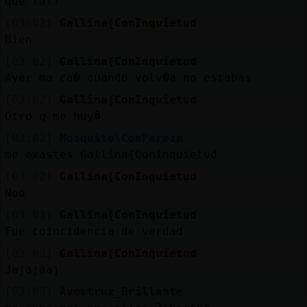
que tal?
[03:02]
Gallina{ConInquietud
Bien
[03:02]
Gallina{ConInquietud
Ayer ma ca� cuando volv�a no estabas
[03:02]
Gallina{ConInquietud
Otro q me huy�
[03:02]
Mosquito\ConPereza
me exastes Gallina{ConInquietud
[03:02]
Gallina{ConInquietud
Noo
[03:03]
Gallina{ConInquietud
Fue coincidencia de verdad
[03:03]
Gallina{ConInquietud
Jajajaaj
[03:03]
Avestruz_Brillante