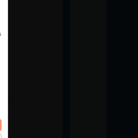
s
pía
imon