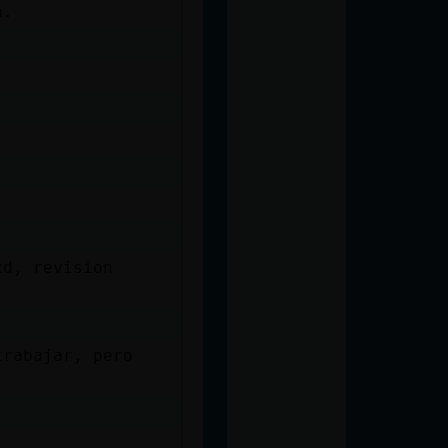
a.
xd, revision
trabajar, pero