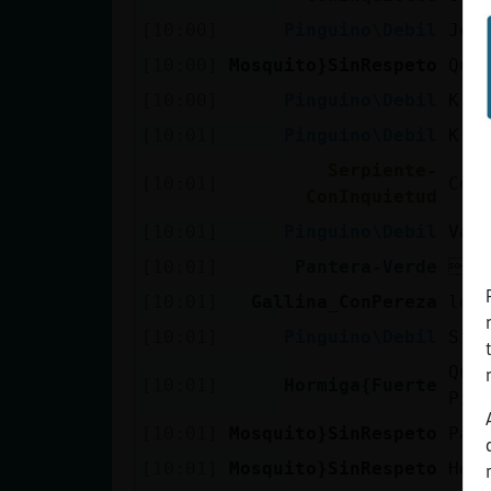
[10:00]
Pinguino\Debil
Jej
[10:00]
Mosquito}SinRespeto
Que
[10:00]
Pinguino\Debil
K t
[10:01]
Pinguino\Debil
K t
Serpiente-
[10:01]
Coi
ConInquietud
[10:01]
Pinguino\Debil
Val
[10:01]
Pantera-Verde
AC
[10:01]
Gallina_ConPereza
los
[10:01]
Pinguino\Debil
Si 
Que
[10:01]
Hormiga{Fuerte
Pin
[10:01]
Mosquito}SinRespeto
Pan
[10:01]
Mosquito}SinRespeto
Hol