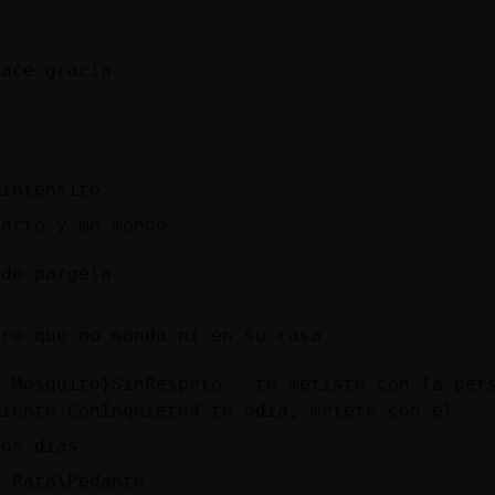
r.
hace gracia
 intensito....
parto y me mondo.
udo pargela
uro que no manda ni en su casa
, Mosquito}SinRespeto.. te metiste con la per
piente-ConInquietud te odia, metete con él ..
nos días
a Rata\Pedante