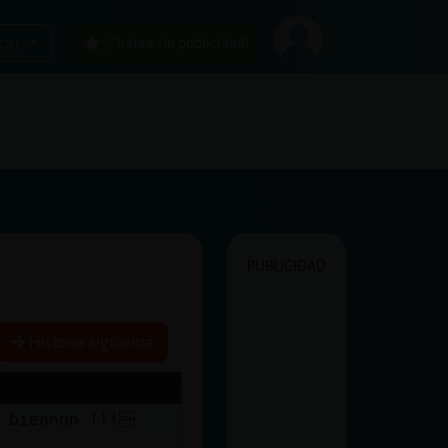
car
¡Chatea sin publicidad!
PUBLICIDAD
Historia siguiente
s biennnn !!!