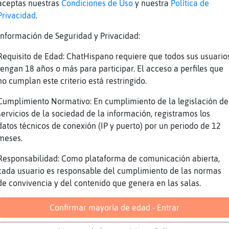
aceptas nuestras
Condiciones de Uso
y nuestra
Política de
u! :D
Privacidad
.
jejjejejjejejje
Información de Seguridad y Privacidad:
veo ahi a tope con los fans, eh
ha gustado eso de "yuyumajo"
Requisito de Edad: ChatHispano requiere que todos sus usuario
tengan 18 años o más para participar. El acceso a perfiles que
te pega lo de malo
no cumplan este criterio está restringido.
o el padre apeles
Cumplimiento Normativo: En cumplimiento de la legislación de
le pega Mosquito}SinRespeto .. le pega yuyuar
servicios de la sociedad de la información, registramos los
datos técnicos de conexión (IP y puerto) por un periodo de 12
anqui, si
meses.
DD
Responsabilidad: Como plataforma de comunicación abierta,
uien deberia hacerme el zumito de naranja y l
cada usuario es responsable del cumplimiento de las normas
de convivencia y del contenido que genera en las salas.
enferma soy insoportable, avisados estais
normal no mejora mucho siendo honestos :D
Confirmar mayoría de edad - Entrar
.. la lavadora