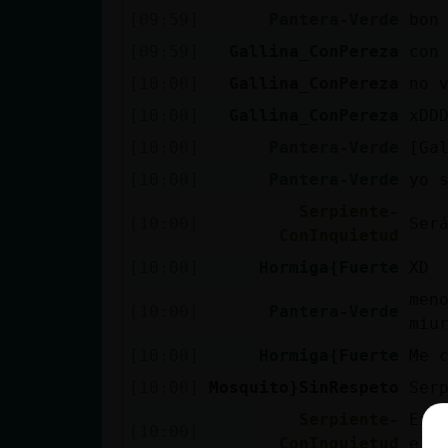
[09:59]
Pantera-Verde
bon
[09:59]
Gallina_ConPereza
con
[10:00]
Gallina_ConPereza
no 
[10:00]
Gallina_ConPereza
xDD
[10:00]
Pantera-Verde
[Gal
[10:00]
Pantera-Verde
yo 
Serpiente-
[10:00]
Ser
ConInquietud
[10:00]
Hormiga{Fuerte
XD
men
[10:00]
Pantera-Verde
miu
[10:00]
Hormiga{Fuerte
Me 
[10:00]
Mosquito}SinRespeto
Ser
Serpiente-
Ex 
[10:00]
ConInquietud
el 