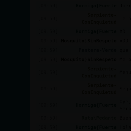
Mis blogs
[09:59]
Hormiga{Fuerte
Joe
Serpiente-
[09:59]
Te 
ConInquietud
Mis foros
[09:59]
Hormiga{Fuerte
XD
[09:59]
Mosquito}SinRespeto
xDD
[09:59]
Pantera-Verde
que
Registrar
[09:59]
Mosquito}SinRespeto
Me 
un canal
Serpiente-
[09:59]
Men
ConInquietud
Serpiente-
[09:59]
Seg
Más
ConInquietud
gestiones
Oye
[09:59]
Hormiga{Fuerte
Ser
[09:59]
Rata\Pedante
Bue
[09:59]
Hormiga{Fuerte
Hol