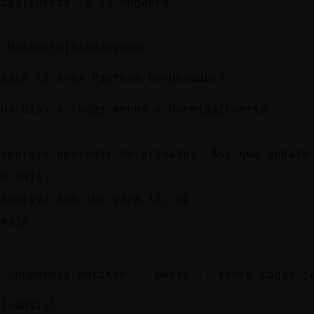
miga{Fuerte, a la hoguera.
i Mosquito}SinRespeto.
umalo tú eres Pantera-Verderador?
nos días a tod@s menos a Hormiga{Fuerte.
demoroya operador de privados. Así que ándate
to majo.
demoroya eso iba para ti, xD
umajo
s chupamela marikon .. perro .. tonto cagao j
dlsañslsl