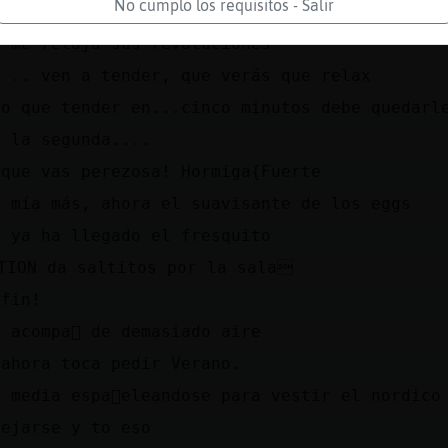
No cumplo los requisitos - Salir
o la lavadora
i me relaja sus revoluciones
e .. ven a tender, que verás que relax
go que tender en...cinco minutos debe quedarl
s la segunda....
 que vas perezosa! Hormiga{Fuerte
a mía más, ahora el suavisante de los eggs
s ya ha llegado el fresquito
TION da saltitos por la sala
 fin!
 acompa񡤯 de demasiado aire
 ahora toca pedir Verano.
 media espa񡠰eleandose para vestir el nordico
uejarse y to eso