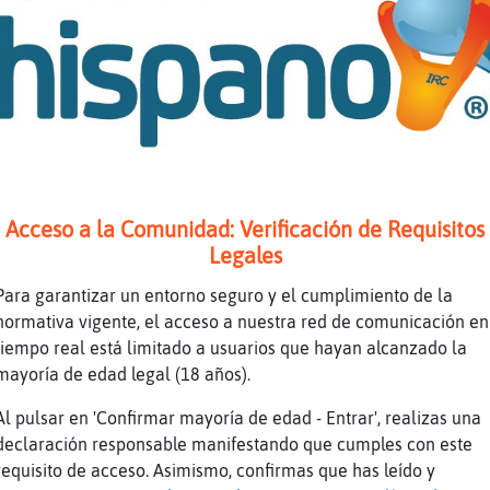
jejejejje
 sino completo mal.
e pasa
e estresa
nci que
Acceso a la Comunidad: Verificación de Requisitos
verd3na
Legales
TION hace trencitas a Gallina_ConPereza
Para garantizar un entorno seguro y el cumplimiento de la
 nicks con n�mero desayunan malrrollina
normativa vigente, el acceso a nuestra red de comunicación en
los aviones
tiempo real está limitado a usuarios que hayan alcanzado la
 te inquieta .. que te perturba.. soy esperan
mayoría de edad legal (18 años).
guino\Debil
Al pulsar en 'Confirmar mayoría de edad - Entrar', realizas una
tera-Verde :D
declaración responsable manifestando que cumples con este
a Gallina_ConPereza.
requisito de acceso. Asimismo, confirmas que has leído y