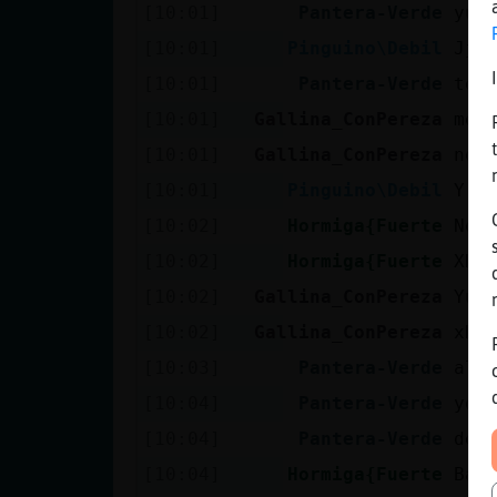
[10:01]
Pantera-Verde
yuy
[10:01]
Pinguino\Debil
Jje
[10:01]
Pantera-Verde
te 
[10:01]
Gallina_ConPereza
me 
[10:01]
Gallina_ConPereza
no 
[10:01]
Pinguino\Debil
Y y
[10:02]
Hormiga{Fuerte
No 
[10:02]
Hormiga{Fuerte
XD
[10:02]
Gallina_ConPereza
Yup
[10:02]
Gallina_ConPereza
xDD
[10:03]
Pantera-Verde
alg
[10:04]
Pantera-Verde
yo 
[10:04]
Pantera-Verde
de 
[10:04]
Hormiga{Fuerte
Bah