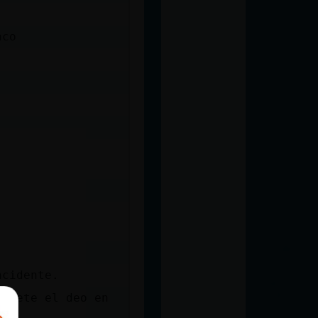
aco
ncidente.
e mete el deo en