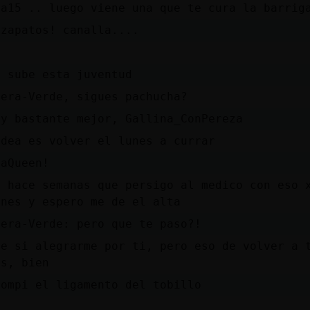
na15 .. luego viene una que te cura la barrig
 zapatos! canalla....
o sube esta juventud
tera-Verde, sigues pachucha?
oy bastante mejor, Gallina_ConPereza
idea es volver el lunes a currar
laQueen!
o hace semanas que persigo al medico con eso 
rnes y espero me de el alta
tera-Verde: pero que te paso?!
se si alegrarme por ti, pero eso de volver a 
os, bien
rompi el ligamento del tobillo
D