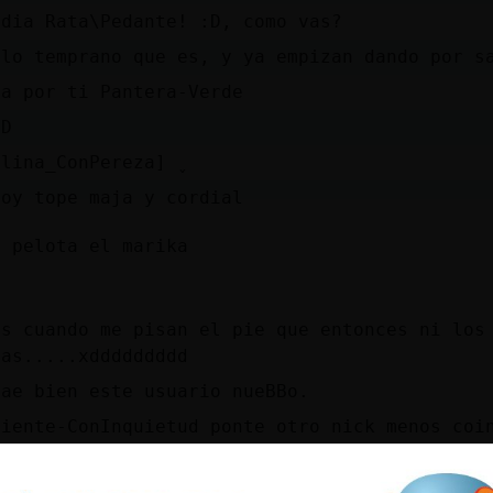
 dia Rata\Pedante! :D, como vas?
 lo temprano que es, y ya empizan dando por s
va por ti Pantera-Verde
DD
lina_ConPereza] ̬
soy tope maja y cordial
á pelota el marika
os cuando me pisan el pie que entonces ni los
ras.....xddddddddd
cae bien este usuario nueBBo.
piente-ConInquietud ponte otro nick menos coi
malandro eso lo dices porque ese es que que t
culo por la noches