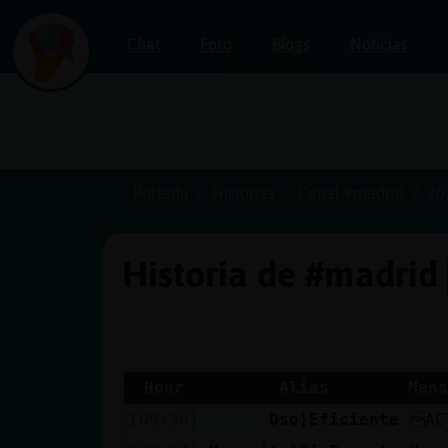
Chat
Foro
Blogs
Noticias
Iniciar
sesión
Portada
Historias
Canal #madrid
20
Historia de #madrid
¡Chatea
sin
publicidad!
Hour
Alias
Mens
[09:56]
Oso}Eficiente
AC
Crear
una