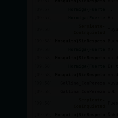
[09:57]
Mosquito}SinRespeto
Hor
cuenta
[09:57]
Hormiga{Fuerte
..
[09:57]
Hormiga{Fuerte
Hol
Serpiente-
Reservar
[09:58]
Yuy
ConInquietud
alias
[09:58]
Mosquito}SinRespeto
Bue
[09:58]
Hormiga{Fuerte
XD
[09:58]
Mosquito}SinRespeto
val
Actualizar
contraseña
[09:58]
Hormiga{Fuerte
Es 
[09:58]
Mosquito}SinRespeto
val
[09:58]
Gallina_ConPereza
yuy
Actualizar
[09:58]
Gallina_ConPereza
xDD
IP virtual
Serpiente-
[09:58]
Pue
ConInquietud
[09:59]
Mosquito}SinRespeto
Ñak