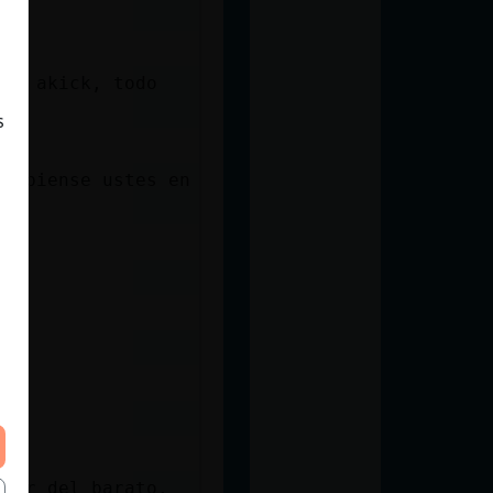
con akick, todo
s
no piense ustes en
amor del barato.