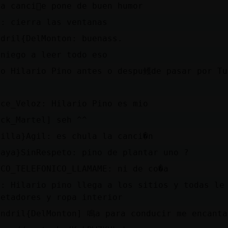
a canci󮠭e pone de buen humor
p: cierra las ventanas
ndril{DelMonton: buenass.
 niego a leer todo eso
ro Hilario Pino antes o despu鳠de pasar por Tu
nce_Veloz: Hilario Pino es mio
ick_Martel] seh ^^
dilla}Agil: es chula la canci�n
baya}SinRespeto: pino de plantar uno ?
ICO_TELEFONICO_LLAMAME: ni de co�a
p: Hilario pino llega a los sitios y todas le
jetadores y ropa interior
andril{DelMonton] 鳴a para conducir me encanta