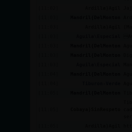
cuenta
[11:02]
Ardilla}Agil
Ja
[11:03]
Mandril{DelMonton
Ar
[11:03]
Ardilla}Agil
[M
Reservar
[11:03]
Aguila\Especial
A
alias
[11:03]
Mandril{DelMonton
Ag
[11:03]
Mandril{DelMonton
Di
[11:03]
Aguila\Especial
Ma
Actualizar
contraseña
[11:04]
Mandril{DelMonton
Ag
[11:04]
Tiburon-Verde
Ag
[11:05]
Mandril{DelMonton
Ti
Actualizar
Ti
IP virtual
[11:05]
Cobaya}SinRespeto
ca
se
[11:05]
Ardilla}Agil
ht