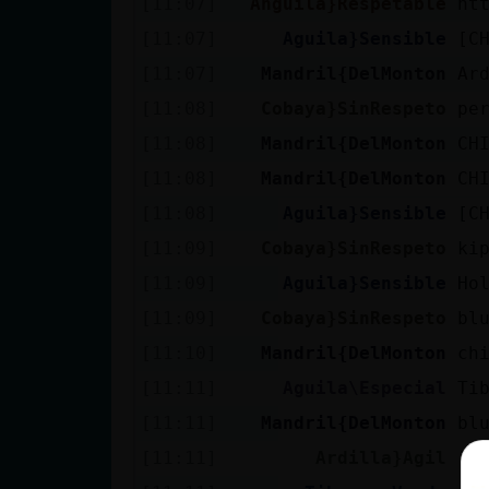
[11:07]
Anguila}Respetable
ht
[11:07]
Aguila}Sensible
[C
[11:07]
Mandril{DelMonton
Ar
[11:08]
Cobaya}SinRespeto
pe
[11:08]
Mandril{DelMonton
CH
[11:08]
Mandril{DelMonton
CH
[11:08]
Aguila}Sensible
[C
[11:09]
Cobaya}SinRespeto
ki
[11:09]
Aguila}Sensible
Ho
[11:09]
Cobaya}SinRespeto
bl
[11:10]
Mandril{DelMonton
ch
[11:11]
Aguila\Especial
Ti
[11:11]
Mandril{DelMonton
bl
[11:11]
Ardilla}Agil
[A