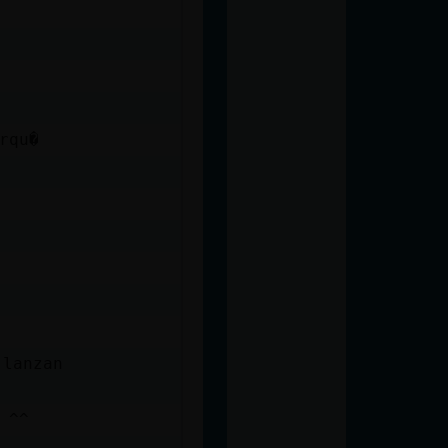
rqu�
 lanzan
 ^^