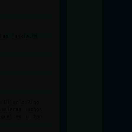
plan junkie.
e Hilario Pino
uisieran muchos
igual es mi fan.