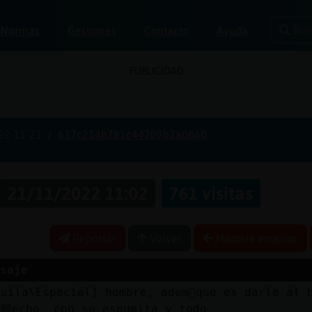
Bus
Normas
Gestiones
Contacto
Ayuda
PUBLICIDAD
22-11-21
637c214b781c44209b2a0860
21/11/2022 11:02
761 visitas
Reportar
Volver
Historia anterior
saje
guila\Especial] hombre, adem᳠que es darle al 
f頨echo, con su espumita y todo