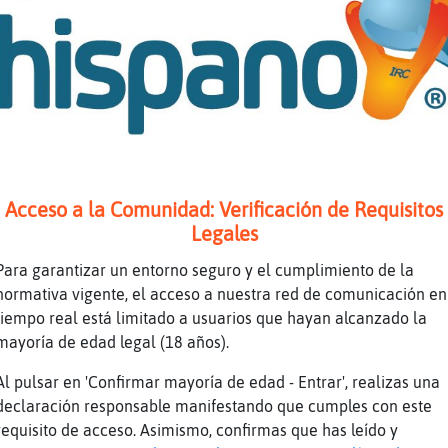
uila\Especial: qué cuquis eres. ^^
icoazuqueca:�:* me
uebell: xddd
p: Eso Acido el corrector
bo marchar.
buron-Verde, me tendré que poner el pijama na
nudo.
Acceso a la Comunidad: Verificación de Requisitos
daaaaaaaas laaaaaas rosas del Parque Trianaaa
Legales
lalala (no canto m᳠que me fostian)
Para garantizar un entorno seguro y el cumplimiento de la
dilla}Agil, tranquila, que ya está lloviendo.
normativa vigente, el acceso a nuestra red de comunicación en
guila\Especial] por aqu��n no xD Pero estᠬa c
tiempo real está limitado a usuarios que hayan alcanzado la
da la pinta de caer una buena
mayoría de edad legal (18 años).
 M鲩da me ha dicho Mamma que llov�ahora
Al pulsar en 'Confirmar mayoría de edad - Entrar', realizas una
uí lloverá sobre mojao.
declaración responsable manifestando que cumples con este
uila\Especial: soy una conosida fan histerica
requisito de acceso. Asimismo, confirmas que has leído y