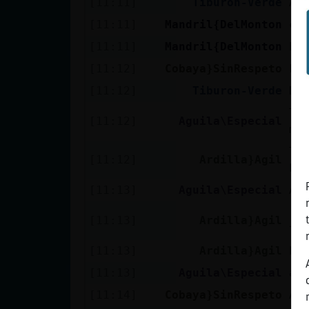
[11:11]
Tiburon-Verde
Ag
[11:11]
Mandril{DelMonton
ch
[11:11]
Mandril{DelMonton
bl
[11:12]
Cobaya}SinRespeto
ki
[11:12]
Tiburon-Verde
De
Ti
[11:12]
Aguila\Especial
me
To
[11:12]
Ardilla}Agil
La
[11:13]
Aguila\Especial
Ar
[A
[11:13]
Ardilla}Agil
to
[11:13]
Ardilla}Agil
En
[11:13]
Aguila\Especial
aq
[11:14]
Cobaya}SinRespeto
Ag