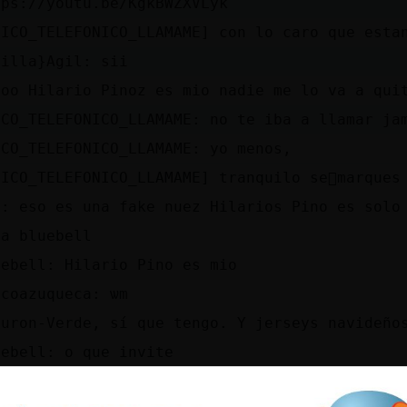
tps://youtu.be/KgkBWZXVLyk
HICO_TELEFONICO_LLAMAME] con lo caro que esta
dilla}Agil: sii
roo Hilario Pinoz es mio nadie me lo va a qui
ICO_TELEFONICO_LLAMAME: no te iba a llamar ja
ICO_TELEFONICO_LLAMAME: yo menos,
HICO_TELEFONICO_LLAMAME] tranquilo se񯲠marques
p: eso es una fake nuez Hilarios Pino es solo
la bluebell
uebell: Hilario Pino es mio
icoazuqueca: ѡm
buron-Verde, sí que tengo. Y jerseys navideño
uebell: o que invite
guila\Especial] https://youtu.be/VqNylvr3yeQ