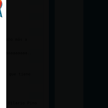
videño más a
aaaaaaaaaaaa..
osa que tiene
 de Hilario Pino