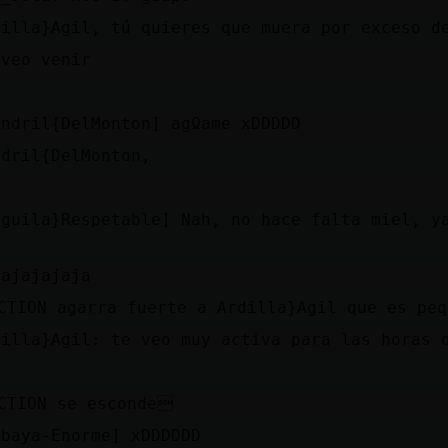
dilla}Agil, tú quieres que muera por exceso d
 veo venir
andril{DelMonton] agᲲame xDDDDD
ndril{DelMonton,
nguila}Respetable] Nah, no hace falta miel, y
jajajajaja
CTION agarra fuerte a Ardilla}Agil que es pequ
dilla}Agil: te veo muy activa para las horas 
ú
CTION se esconde
obaya-Enorme] xDDDDDD