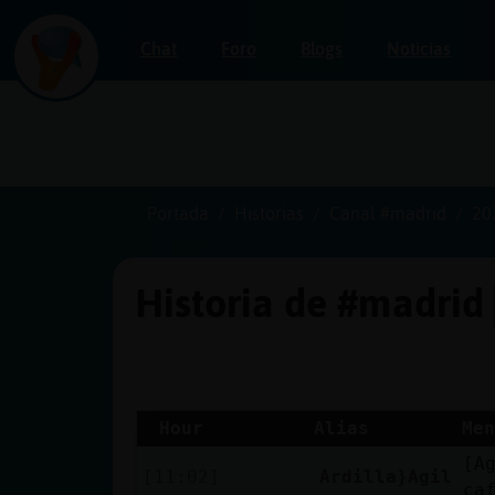
Chat
Foro
Blogs
Noticias
Iniciar
sesión
Portada
Historias
Canal #madrid
20
Historia de #madrid
¡Chatea
sin
publicidad!
Hour
Alias
Men
[A
Crear
[11:02]
Ardilla}Agil
ca
una