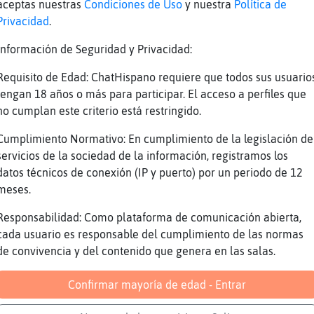
aceptas nuestras
Condiciones de Uso
y nuestra
Política de
tps://youtu.be/-_DUvtBjbyM
Privacidad
.
baya}SinRespeto: el que planta pino ?
Información de Seguridad y Privacidad:
baya}SinRespeto xD, mientras no seas alguien 
tá bien.
Requisito de Edad: ChatHispano requiere que todos sus usuario
enas noches Luisa26
tengan 18 años o más para participar. El acceso a perfiles que
no cumplan este criterio está restringido.
ndril{DelMonton: Hilario Pinoz es mio haci q 
itarmelo
Cumplimiento Normativo: En cumplimiento de la legislación de
baya}SinRespeto: te lo regalo
servicios de la sociedad de la información, registramos los
datos técnicos de conexión (IP y puerto) por un periodo de 12
lling_eyes, unos cuantos del chat
meses.
Responsabilidad: Como plataforma de comunicación abierta,
les algo
cada usuario es responsable del cumplimiento de las normas
 da ques botijo, Anguila}Respetable.
de convivencia y del contenido que genera en las salas.
uila\Especial seguramente
Confirmar mayoría de edad - Entrar
isa26, acláranos si buscas amistad verdad, o 