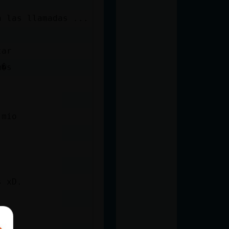
n las llamadas ...
tar
m�s
 mio
s xD.