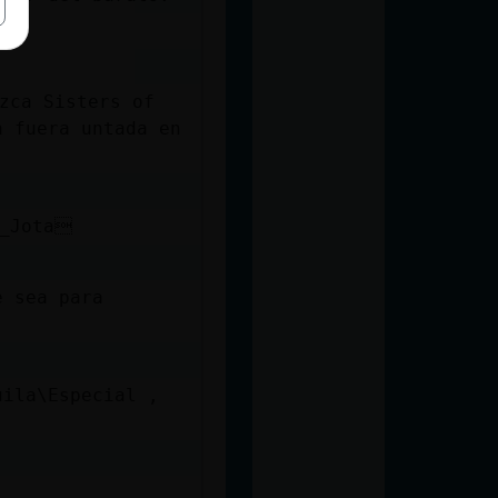
zca Sisters of
a fuera untada en
y_Jota
e sea para
uila\Especial ,