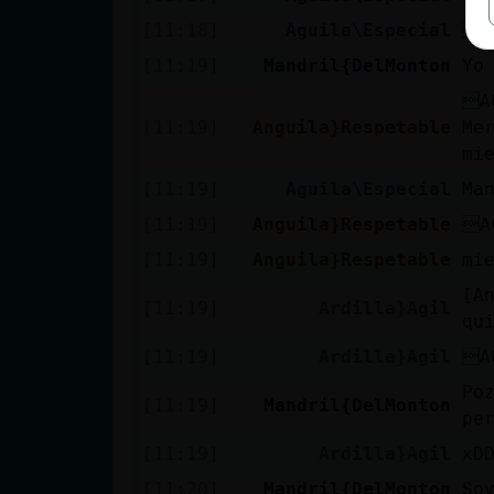
[11:18]
Aguila\Especial
A
[11:19]
Mandril{DelMonton
Yo
A
[11:19]
Anguila}Respetable
Me
mi
[11:19]
Aguila\Especial
Ma
[11:19]
Anguila}Respetable
A
[11:19]
Anguila}Respetable
mi
[A
[11:19]
Ardilla}Agil
qu
[11:19]
Ardilla}Agil
A
Po
[11:19]
Mandril{DelMonton
pe
[11:19]
Ardilla}Agil
xD
[11:20]
Mandril{DelMonton
So