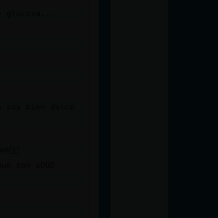
e glucosa...
a soy bien dulce
e񩮡
que son xDDD