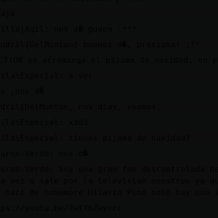
jaja
dilla}Agil: nos d� guapa :***
andril{DelMonton] buenos d�, preciosa! ;**
CTION se arremanga el pijama de navidad, en 
uila\Especial: a ver
go ,nos d�
ndril{DelMonton, nos días, veamos.
uila\Especial: xddd
uila\Especial: tienes pijama de navidad?
buron-Verde: nos d�
buron-Verde: Soy una gran fan descontrolada d
da vez q sale por la television menstruo ya q
r haci de hommmbre Hilario Pino solo hay uno 
tps://youtu.be/7wtfhZwyrcc