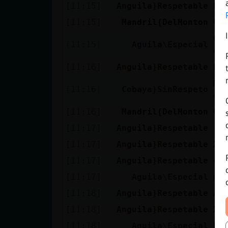
[11:15]
Anguila}Respetable
ht
[11:15]
Mandril{DelMonton
Co
Co
[11:15]
Aguila\Especial
es
[11:16]
Anguila}Respetable
Bu
Ma
[11:16]
Cobaya}SinRespeto
qu
[11:16]
Mandril{DelMonton
Co
[11:17]
Anguila}Respetable
ro
[11:17]
Anguila}Respetable
XD
[11:17]
Anguila}Respetable
di
[11:17]
Aguila\Especial
me
[11:18]
Anguila}Respetable
Ag
[11:18]
Anguila}Respetable
XD
[11:18]
Aguila\Especial
Lu