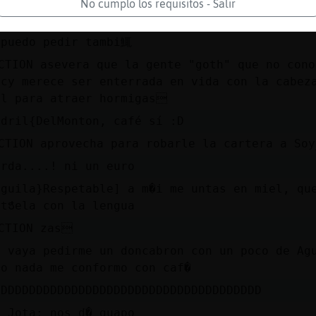
No cumplo los requisitos - Salir
CTION ríe.
 puedo pedir tambi鮿
CTION asevera que la gente "goth" que no cono
rcy merece ser enterrada en vida con la cabez
el para atraer hormigas
ndril{DelMonton, café sí :D
CTION aprovecha para robarle la cartera a So
erda....! ni un euro
nguila}Respetable] a m�i me untas en miel, qu
itᲭela con la lengua
CTION zas
z vaya pedirme un doncabron con un poco de Ag
ro nada me conformo con caf�
DDDDDDDDDDDDDDDDDDDDDDDDDDDDDDDDDDDDDD
y_Jota: nos d� guapo