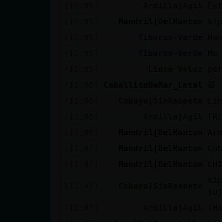
Mis blogs
[11:05]
Ardilla}Agil
Est
[11:05]
Mandril{DelMonton
ki
[11:05]
Tiburon-Verde
Ma
Mis foros
[11:05]
Tiburon-Verde
Me
[11:05]
Lince_Veloz
pe
[11:06]
CaballitoDeMar_Letal
🧸
Registrar
[11:06]
Cobaya}SinRespeto
Li
un canal
[11:06]
Ardilla}Agil
[R
[11:06]
Mandril{DelMonton
Ar
[11:07]
Mandril{DelMonton
Co
Más
gestiones
[11:07]
Mandril{DelMonton
CH
ki
[11:07]
Cobaya}SinRespeto
su
[11:07]
Ardilla}Agil
[M