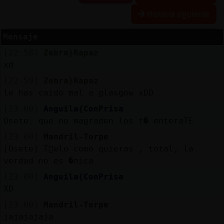
Historia siguiente
Mensaje
Reserva
[22:58]
Zebra}Rapaz
alias
xd
[22:59]
Zebra}Rapaz
le has caido mal a glasgow xDD
Actuali
[23:00]
Anguila{ConPrisa
contras
Osete: que no magraden los t� enteraTE
[23:00]
Mandril-Torpe
[Osete] T󭡴elo como quieras , total, la
Actuali
verdad no es �nica
IP
[23:00]
Anguila{ConPrisa
virtual
XD
[23:00]
Mandril-Torpe
jajajajaja