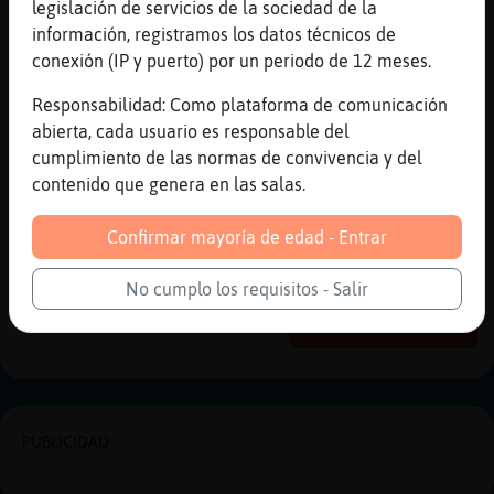
legislación de servicios de la sociedad de la
[23:03]
Mandril-Torpe
información, registramos los datos técnicos de
Nooo q me das el pitui
conexión (IP y puerto) por un periodo de 12 meses.
[23:03]
Mandril-Torpe
Responsabilidad: Como plataforma de comunicación
pitu*
abierta, cada usuario es responsable del
[23:03]
Mandril-Torpe
cumplimiento de las normas de convivencia y del
jajajajajaja
contenido que genera en las salas.
[23:03]
Anguila{ConPrisa
XD jajajajaja
Confirmar mayoría de edad - Entrar
Reportar
Historia anterior
No cumplo los requisitos - Salir
Historia siguiente
PUBLICIDAD