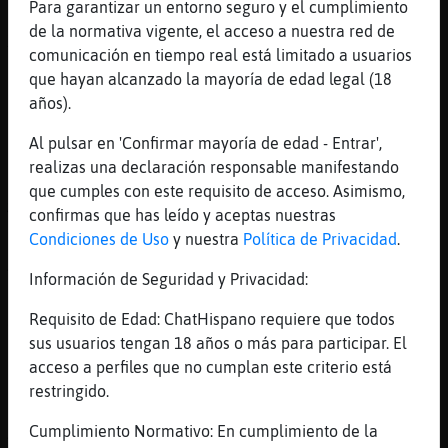
Para garantizar un entorno seguro y el cumplimiento
[23:02]
Anguila{ConPrisa
de la normativa vigente, el acceso a nuestra red de
XD
comunicación en tiempo real está limitado a usuarios
[23:02]
Mandril-Torpe
que hayan alcanzado la mayoría de edad legal (18
juas!
años).
[23:02]
Mandril-Torpe
Al pulsar en 'Confirmar mayoría de edad - Entrar',
jolin
realizas una declaración responsable manifestando
[23:02]
Mandril-Torpe
que cumples con este requisito de acceso. Asimismo,
砡ra el encendedor
confirmas que has leído y aceptas nuestras
Condiciones de Uso
y nuestra
Política de Privacidad
.
[23:03]
Mandril-Torpe
Ah!
Información de Seguridad y Privacidad:
[23:03]
Anguila{ConPrisa
Requisito de Edad: ChatHispano requiere que todos
Jajajajajajaja yo tengU
sus usuarios tengan 18 años o más para participar. El
[23:03]
Mandril-Torpe
acceso a perfiles que no cumplan este criterio está
ya lo yengo
restringido.
[23:03]
Anguila{ConPrisa
Cumplimiento Normativo: En cumplimiento de la
ArrimatE