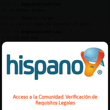
Mis
[23:01]
Anguila{ConPrisa
blogs
Yo no tengo dramas
[23:01]
Mandril-Torpe
Jolin con el tema he perdido el piti...
Mis
[23:01]
Anguila{ConPrisa
foros
I es lo que hay
[23:01]
Anguila{ConPrisa
Mandril-Torpe: el pitO te voy a daR
Registr
[23:02]
Mandril-Torpe
un
Ea
canal
[23:02]
Mandril-Torpe
Q no quiero pitar!
[23:02]
Mandril-Torpe
jajaj
Más
Acceso a la Comunidad: Verificación de
gestion
[23:02]
Anguila{ConPrisa
Requisitos Legales
Pues bufar