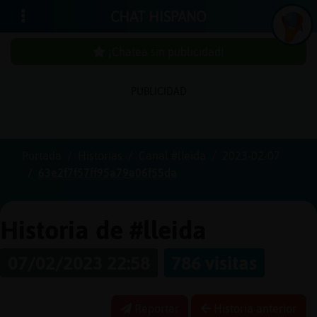
CHAT HISPANO
¡Chatea sin publicidad!
PUBLICIDAD
Iniciar
sesión
Portada
Historias
Canal #lleida
2023-02-07
63e2f7f57ff95a79a06f55da
¡Chatea
sin
publici
Historia de #lleida
07/02/2023 22:58
786 visitas
Crear
una
Reportar
Historia anterior
cuenta