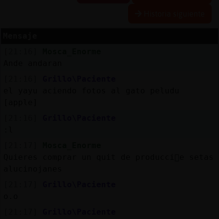
Historia siguiente
Mensaje
Reserva
[21:16]
Mosca_Enorme
alias
Ande andaran
[21:16]
Grillo\Paciente
el yayu aciendo fotos al gato peludu
Actuali
[apple]
contras
[21:16]
Grillo\Paciente
:l
[21:17]
Mosca_Enorme
Actuali
Quieres comprar un quit de producci󮠤e setas
IP
alucinojanes
virtual
[21:17]
Grillo\Paciente
o.o
[21:17]
Grillo\Paciente