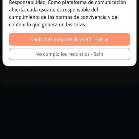
Responsabilidad: Como plataforma de comunicación
[21:23]
Mosca_Enorme
abierta, cada usuario es responsable del
Jajajajajajaja XD jajajajaja
cumplimiento de las normas de convivencia y del
contenido que genera en las salas.
Reportar
Historia anterior
Historia siguiente
Confirmar mayoría de edad - Entrar
No cumplo los requisitos - Salir
PUBLICIDAD