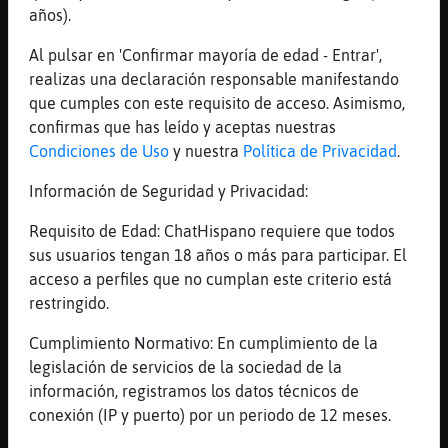
No lo es
años).
[21:20]
Mosca_Enorme
Al pulsar en 'Confirmar mayoría de edad - Entrar',
S󬯠alucinojenA
realizas una declaración responsable manifestando
[21:20]
Grillo\Paciente
que cumples con este requisito de acceso. Asimismo,
tu comete to lo k te encuentres
confirmas que has leído y aceptas nuestras
Condiciones de Uso
y nuestra
Política de Privacidad
.
[21:20]
Grillo\Paciente
salvaras al mundo
Información de Seguridad y Privacidad:
[21:20]
Grillo\Paciente
Requisito de Edad: ChatHispano requiere que todos
:l
sus usuarios tengan 18 años o más para participar. El
[21:21]
Mosca_Enorme
acceso a perfiles que no cumplan este criterio está
Jajajajajajaja
restringido.
[21:21]
Mosca_Enorme
Cumplimiento Normativo: En cumplimiento de la
Grillo\Paciente: tus tetitas como se llaman
legislación de servicios de la sociedad de la
la frescA i la calientE?
información, registramos los datos técnicos de
[21:22]
Grillo\Paciente
conexión (IP y puerto) por un periodo de 12 meses.
ya te desvias