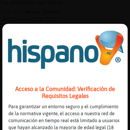
Mis
tu alucinas sin setas
blogs
[21:18]
Mosca_Enorme
Jajajajajajaja 񩩩iii
[21:18]
Mosca_Enorme
I mas
Mis
foros
[21:18]
Grillo\Paciente
k seta comes?
[21:19]
Grillo\Paciente
ta mirando al gooogle
Registr
un
[21:19]
Mosca_Enorme
canal
Se llama psilocybe mexicana
Acceso a la Comunidad: Verificación de
[21:20]
Grillo\Paciente
Requisitos Legales
parece venenosa
Para garantizar un entorno seguro y el cumplimiento
[21:20]
Grillo\Paciente
Más
de la normativa vigente, el acceso a nuestra red de
o.o
gestion
comunicación en tiempo real está limitado a usuarios
[21:20]
Mosca_Enorme
que hayan alcanzado la mayoría de edad legal (18