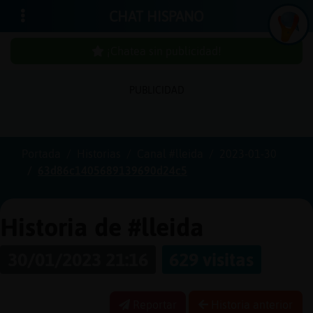
CHAT HISPANO
¡Chatea sin publicidad!
PUBLICIDAD
Iniciar
sesión
Portada
Historias
Canal #lleida
2023-01-30
63d86c1405689139690d24c5
¡Chatea
sin
publici
Historia de #lleida
30/01/2023 21:16
629 visitas
Crear
una
Reportar
Historia anterior
cuenta