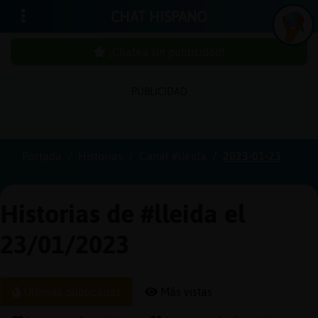
CHAT HISPANO
¡Chatea sin publicidad!
PUBLICIDAD
Iniciar
sesión
Portada
Historias
Canal #lleida
2023-01-23
¡Chatea
sin
Historias de #lleida el
publici
23/01/2023
Crear
Últimas publicadas
Más vistas
una
cuenta