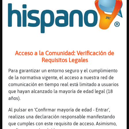
Mis
Canal #lleida
-
23/01/2023 18:13
blogs
Jirafa}ConInquietud
: Yo ya e perdido
el 70 % de mis facultades
Jirafa}ConInquietud
: Imagina si eran
Mis
pocas HormigaElocuente
foros
HormigaElocuente
: no sera para tanto
Acceso a la Comunidad: Verificación de
Jirafa}ConInquietud
Requisitos Legales
Raton\Insufrible
: ya solo te quedan
Registr
30 xd
Para garantizar un entorno seguro y el cumplimiento
un
Jirafa}ConInquietud
: Que si
de la normativa vigente, el acceso a nuestra red de
canal
...
comunicación en tiempo real está limitado a usuarios
que hayan alcanzado la mayoría de edad legal (18
23 líneas de 4 usuarios
582 visitas
-5 puntos
años).
Más
Al pulsar en 'Confirmar mayoría de edad - Entrar',
Canal #lleida
-
23/01/2023 00:49
gestion
realizas una declaración responsable manifestando
que cumples con este requisito de acceso. Asimismo,