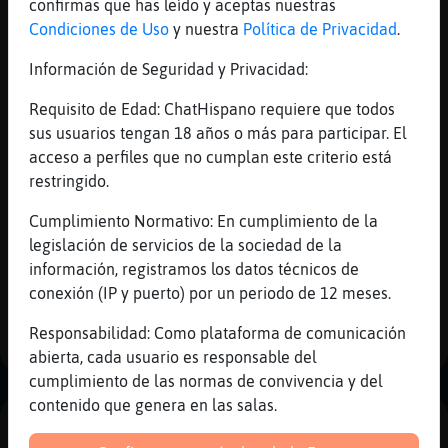
confirmas que has leído y aceptas nuestras
FlamencoSuave
: Ayer me dijeron una
Condiciones de Uso
y nuestra
Política de Privacidad
.
cosa de este chat
FlamencoSuave
: Ns si es verdad
Información de Seguridad y Privacidad:
Oso-Fugaz
: uixx ayer no entre
FlamencoSuave
Requisito de Edad: ChatHispano requiere que todos
Oso-Fugaz
: que te dijeron
sus usuarios tengan 18 años o más para participar. El
Cocodrilo\Verde
: [FlamencoSuave] a
acceso a perfiles que no cumplan este criterio está
mi tb me dijeron una cosa que ti XD
restringido.
...
Cumplimiento Normativo: En cumplimiento de la
legislación de servicios de la sociedad de la
24 líneas de 3 usuarios
569 visitas
-8 puntos
información, registramos los datos técnicos de
conexión (IP y puerto) por un periodo de 12 meses.
1
Responsabilidad: Como plataforma de comunicación
abierta, cada usuario es responsable del
cumplimiento de las normas de convivencia y del
contenido que genera en las salas.
PUBLICIDAD