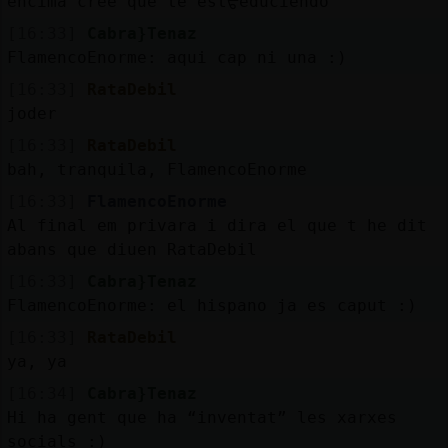
encima cree que te estᠳeduciendo
[16:33]
Cabra}Tenaz
FlamencoEnorme: aqui cap ni una :)
[16:33]
RataDebil
joder
[16:33]
RataDebil
bah, tranquila, FlamencoEnorme
[16:33]
FlamencoEnorme
Al final em privara i dira el que t he dit
abans que diuen RataDebil
[16:33]
Cabra}Tenaz
FlamencoEnorme: el hispano ja es caput :)
[16:33]
RataDebil
ya, ya
[16:34]
Cabra}Tenaz
Hi ha gent que ha “inventat” les xarxes
socials :)