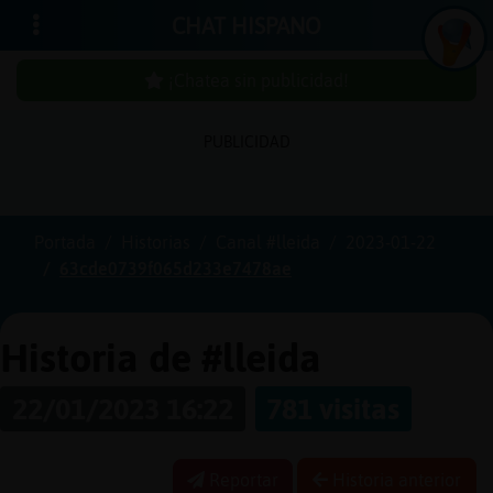
CHAT HISPANO
¡Chatea sin publicidad!
PUBLICIDAD
Iniciar
sesión
Portada
Historias
Canal #lleida
2023-01-22
63cde0739f065d233e7478ae
¡Chatea
sin
publici
Historia de #lleida
22/01/2023 16:22
781 visitas
Crear
una
Reportar
Historia anterior
cuenta