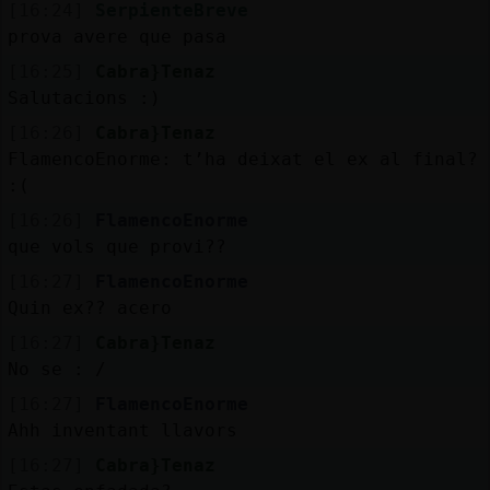
Mis
[16:24]
SerpienteBreve
blogs
prova avere que pasa
[16:25]
Cabra}Tenaz
Salutacions :)
[16:26]
Cabra}Tenaz
Mis
FlamencoEnorme: t’ha deixat el ex al final?
foros
:(
[16:26]
FlamencoEnorme
que vols que provi??
Registr
[16:27]
FlamencoEnorme
un
Quin ex?? acero
canal
[16:27]
Cabra}Tenaz
No se : /
[16:27]
FlamencoEnorme
Más
Ahh inventant llavors
gestion
[16:27]
Cabra}Tenaz