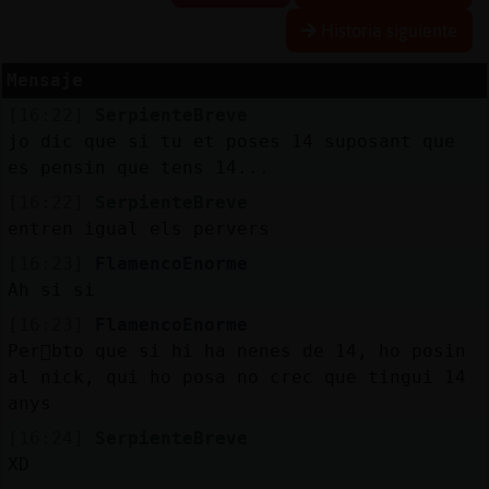
Historia siguiente
Mensaje
Reserva
[16:22]
SerpienteBreve
alias
jo dic que si tu et poses 14 suposant que
es pensin que tens 14...
[16:22]
SerpienteBreve
Actuali
entren igual els pervers
contras
[16:23]
FlamencoEnorme
Ah si si
[16:23]
FlamencoEnorme
Actuali
Per򠤵bto que si hi ha nenes de 14, ho posin
IP
al nick, qui ho posa no crec que tingui 14
virtual
anys
[16:24]
SerpienteBreve
XD