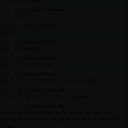
Estas enfadada?
[16:28]
FlamencoEnorme
I tu avorrit?
[16:28]
Cabra}Tenaz
Noia…
[16:28]
Cabra}Tenaz
Que no mossego :)
[16:28]
Cabra}Tenaz
Pero tu sembla que si
[16:29]
Cabra}Tenaz
No m’estic inventant res ho saps?
[16:29]
FlamencoEnorme
Em pots ignorar si no t agrada el que dic
[16:29]
FlamencoEnorme
Jo no m inventi si a tu t ha deixat el
novio la novia o ta mare ta futut fora de
casa