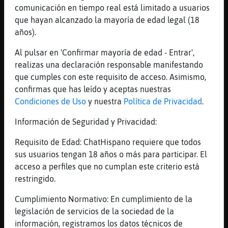
comunicación en tiempo real está limitado a usuarios
somos*
que hayan alcanzado la mayoría de edad legal (18
[16:31]
RataDebil
años).
y que podemos decir lo que queramos
Al pulsar en 'Confirmar mayoría de edad - Entrar',
[16:31]
FlamencoEnorme
realizas una declaración responsable manifestando
Si, per򠬡 bronca me l han donat a mi
que cumples con este requisito de acceso. Asimismo,
[16:31]
RataDebil
confirmas que has leído y aceptas nuestras
porque siempre existe el comodin que
Condiciones de Uso
y nuestra
Política de Privacidad
.
"estamos de broma"
Información de Seguridad y Privacidad:
[16:31]
FlamencoEnorme
No es pot dir res aqui
Requisito de Edad: ChatHispano requiere que todos
[16:31]
RataDebil
sus usuarios tengan 18 años o más para participar. El
FlamencoEnorme, s�
acceso a perfiles que no cumplan este criterio está
restringido.
[16:31]
Cabra}Tenaz
FlamencoEnorme: que això no es Bilbao
Cumplimiento Normativo: En cumplimiento de la
[16:32]
FlamencoEnorme
legislación de servicios de la sociedad de la
Si, i el munt que mira darrera les
información, registramos los datos técnicos de