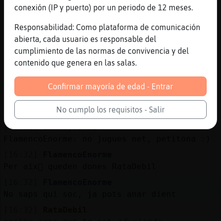
cortines, i priva preguntant ,, que dice
conexión (IP y puerto) por un periodo de 12 meses.
este,, te ha dejao tu ex?
Responsabilidad: Como plataforma de comunicación
[16:32]
RataDebil
abierta, cada usuario es responsable del
es decir, que te ha tocado
cumplimiento de las normas de convivencia y del
[16:32]
FlamencoEnorme
contenido que genera en las salas.
Ja saben pq ho fan, quan increpen pel
general, amb el que sigui que inventin
Confirmar mayoría de edad - Entrar
[16:32]
RataDebil
No cumplo los requisitos - Salir
pat鴩co
[16:32]
Cabra}Tenaz
FlamencoEnorme: no jugues net, petitona :)
[16:32]
FlamencoEnorme
Per aix򠮯 queden dones RataDebil
[16:32]
FlamencoEnorme
No saps qui soc, ja pots anar dient
[16:32]
RataDebil