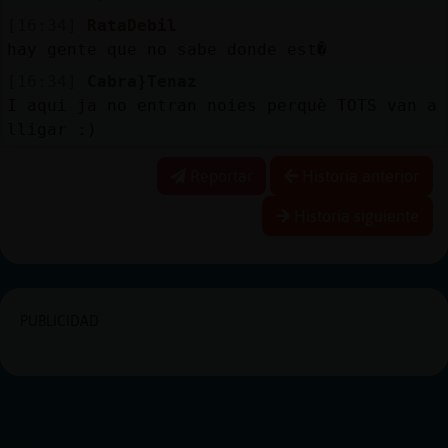
[16:34]
RataDebil
hay gente que no sabe donde est�
[16:34]
Cabra}Tenaz
I aqui ja no entran noies perquè TOTS van a
lligar :)
Reportar
Historia anterior
Historia siguiente
PUBLICIDAD