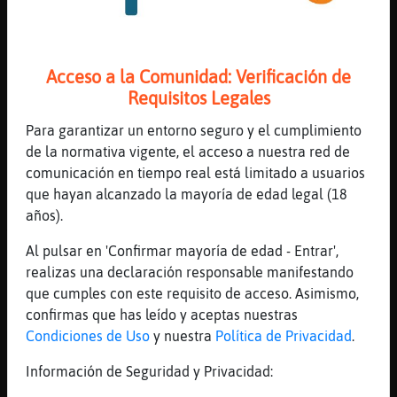
[Zebra{Humilde] holitas
[19:46]
Delfin\Elocuente
Dudas de in alma buena como la mia?
Acceso a la Comunidad: Verificación de
[19:46]
Lobo\Fugaz
Requisitos Legales
io fui a la inglesia para acer la comunion
Para garantizar un entorno seguro y el cumplimiento
solo
de la normativa vigente, el acceso a nuestra red de
[19:46]
Lobo\Fugaz
comunicación en tiempo real está limitado a usuarios
xD
que hayan alcanzado la mayoría de edad legal (18
[19:46]
Delfin\Elocuente
años).
Y te casaste con Satan
Al pulsar en 'Confirmar mayoría de edad - Entrar',
[19:47]
Lobo\Fugaz
realizas una declaración responsable manifestando
*l*
que cumples con este requisito de acceso. Asimismo,
[19:48]
Lobo\Fugaz
confirmas que has leído y aceptas nuestras
me apetece helado
Condiciones de Uso
y nuestra
Política de Privacidad
.
[19:48]
Lobo\Fugaz
Información de Seguridad y Privacidad:
:l