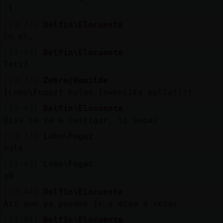
Mis
:l
blogs
[19:43]
Delfin\Elocuente
En el…
[19:43]
Delfin\Elocuente
Mis
Teti?
foros
[19:43]
Zebra{Humilde
[Lobo\Fugaz] holas jovencita bella!!!!
[19:43]
Delfin\Elocuente
Registr
Dios te va a castigar, lo sepas
un
[19:43]
Lobo\Fugaz
canal
vale
[19:43]
Lobo\Fugaz
xD
Más
[19:44]
Delfin\Elocuente
gestion
Asi que ya puedes ir a misa a rezar
[19:44]
Delfin\Elocuente