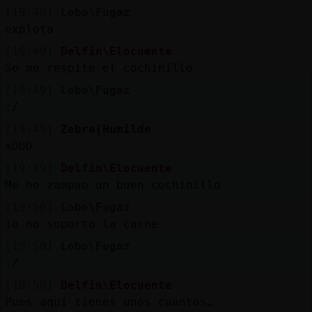
[19:49]
Lobo\Fugaz
explota
[19:49]
Delfin\Elocuente
Se me respite el cochinillo
[19:49]
Lobo\Fugaz
:/
[19:49]
Zebra{Humilde
xDDD
[19:49]
Delfin\Elocuente
Me he zampao un buen cochinillo
[19:50]
Lobo\Fugaz
io no soporto la carne
[19:50]
Lobo\Fugaz
:/
[19:50]
Delfin\Elocuente
Pues aqui tienes unos cuantos…