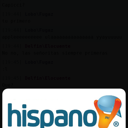
Capicci?
[19:44]
Lobo\Fugaz
tu primero
[19:44]
Lobo\Fugaz
appleeeeeeeeee ulaaaaaaaaaaaaaaa yyayuuuuu
[19:44]
Delfin\Elocuente
No no, las señoritas siempre primeras
[19:45]
Lobo\Fugaz
:l
[19:45]
Delfin\Elocuente
Que?
[19:45]
Lobo\Fugaz
cafe
[19:45]
Delfin\Elocuente
Acaso te estoy mintiendo?
[19:45]
Flamenco\Paciente