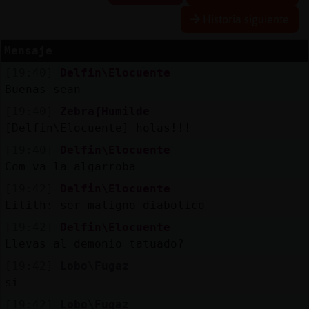
Historia siguiente
Mensaje
Reserva
[19:40]
Delfin\Elocuente
alias
Buenas sean
[19:40]
Zebra{Humilde
[Delfin\Elocuente] holas!!!
Actuali
[19:40]
Delfin\Elocuente
contras
Com va la algarroba
[19:42]
Delfin\Elocuente
Lilith: ser maligno diabolico
Actuali
[19:42]
Delfin\Elocuente
IP
Llevas al demonio tatuado?
virtual
[19:42]
Lobo\Fugaz
si
[19:42]
Lobo\Fugaz