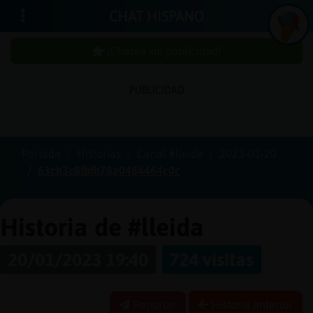
CHAT HISPANO
¡Chatea sin publicidad!
PUBLICIDAD
Iniciar
sesión
Portada
Historias
Canal #lleida
2023-01-20
63cb3c8fbfb78a0484464c0c
¡Chatea
sin
publici
Historia de #lleida
20/01/2023 19:40
724 visitas
Crear
una
Reportar
Historia anterior
cuenta