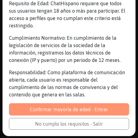
Requisito de Edad: ChatHispano requiere que todos
[19:48]
Zebra{Humilde
sus usuarios tengan 18 años o más para participar. El
es un antojo?
acceso a perfiles que no cumplan este criterio está
[19:48]
Delfin\Elocuente
restringido.
Te lo has comido to?
Cumplimiento Normativo: En cumplimiento de la
[19:48]
Delfin\Elocuente
legislación de servicios de la sociedad de la
No veas si tragas
información, registramos los datos técnicos de
[19:48]
Lobo\Fugaz
conexión (IP y puerto) por un periodo de 12 meses.
[Zebra{Humilde] si
Responsabilidad: Como plataforma de comunicación
[19:48]
Zebra{Humilde
abierta, cada usuario es responsable del
0.0
cumplimiento de las normas de convivencia y del
[19:49]
Lobo\Fugaz
contenido que genera en las salas.
[Delfin\Elocuente] traga
[19:49]
Delfin\Elocuente
Confirmar mayoría de edad - Entrar
No tengo hambre : /
No cumplo los requisitos - Salir
[19:49]
Lobo\Fugaz
traga igual