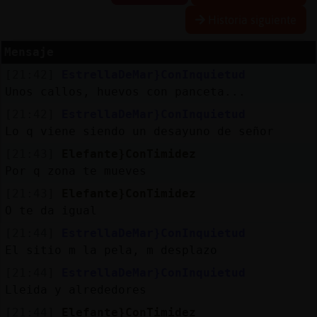
Historia siguiente
Mensaje
Reserva
[21:42]
EstrellaDeMar}ConInquietud
alias
Unos callos, huevos con panceta...
[21:42]
EstrellaDeMar}ConInquietud
Lo q viene siendo un desayuno de señor
Actuali
[21:43]
Elefante}ConTimidez
contras
Por q zona te mueves
[21:43]
Elefante}ConTimidez
O te da igual
Actuali
[21:44]
EstrellaDeMar}ConInquietud
IP
El sitio m la pela, m desplazo
virtual
[21:44]
EstrellaDeMar}ConInquietud
Lleida y alrededores
[21:44]
Elefante}ConTimidez