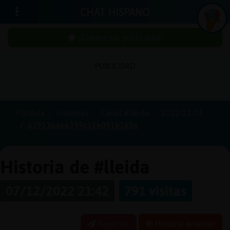
CHAT HISPANO
¡Chatea sin publicidad!
PUBLICIDAD
Iniciar
sesión
Portada
Historias
Canal #lleida
2022-12-07
63913b4e6399c11e091b165e
¡Chatea
sin
publici
Historia de #lleida
07/12/2022 21:42
791 visitas
Crear
una
Reportar
Historia anterior
cuenta