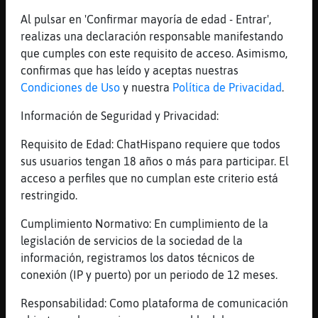
Lo q a las 9 dif�l pillar cocina abierta
Al pulsar en 'Confirmar mayoría de edad - Entrar',
[21:46]
EstrellaDeMar}ConInquietud
realizas una declaración responsable manifestando
La ensalada no hace falta, q no voy en
que cumples con este requisito de acceso. Asimismo,
caballo XD
confirmas que has leído y aceptas nuestras
[21:46]
Elefante}ConTimidez
Condiciones de Uso
y nuestra
Política de Privacidad
.
Jajjajajja
Información de Seguridad y Privacidad:
[21:47]
Elefante}ConTimidez
La cambias por croquetas q estᮠde muerte
Requisito de Edad: ChatHispano requiere que todos
sus usuarios tengan 18 años o más para participar. El
[21:47]
EstrellaDeMar}ConInquietud
acceso a perfiles que no cumplan este criterio está
Jajajaja
restringido.
[21:47]
Elefante}ConTimidez
Te dejan cambiar el plato al gusto
Cumplimiento Normativo: En cumplimiento de la
legislación de servicios de la sociedad de la
[21:47]
Elefante}ConTimidez
información, registramos los datos técnicos de
C󭯠si quieres entrecot
conexión (IP y puerto) por un periodo de 12 meses.
[21:47]
Elefante}ConTimidez
O chuleton
Responsabilidad: Como plataforma de comunicación