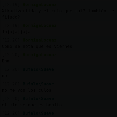
[12:19]
HormigaLocuaz
Xikadivertida y el culo que tal? También te 
fijado?
[12:19]
HormigaLocuaz
Jajajajjaja
[12:20]
HormigaLocuaz
Como se nota que es viernes
[12:20]
HormigaLocuaz
Ehm
[12:20]
Bufalo\Suave
no
[12:20]
Bufalo\Suave
no me van los culos
[12:20]
Bufalo\Suave
el mio se que es bonito
[12:20]
Bufalo\Suave