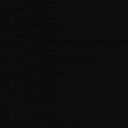
[12:07]
Bufalo\Suave
asoliment notable
[12:08]
Bufalo\Suave
estornudas domlleida?
[12:08]
Tigre_Tenaz
(nosigaseljuegonovayasporahisientateenlasman
[12:09]
Bufalo\Suave
domlleida... quieres que juguemos?
[12:09]
Bufalo\Suave
yo nunca he sido sumisa
[12:09]
Bufalo\Suave
a ver ocmo se me da?
[12:09]
Bufalo\Suave
como
[12:09]
Tigre_Tenaz
es una cuestion de actitud