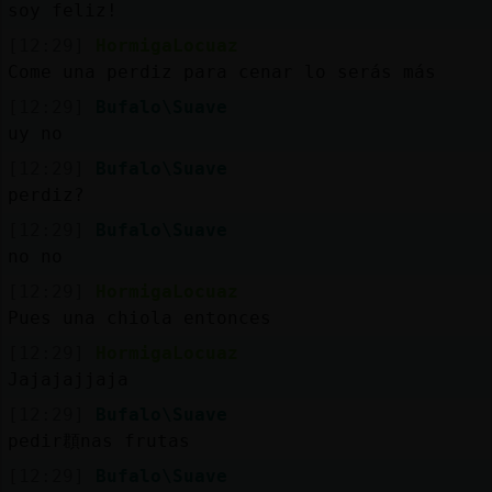
soy feliz!
[12:29]
HormigaLocuaz
Come una perdiz para cenar lo serás más
[12:29]
Bufalo\Suave
uy no
[12:29]
Bufalo\Suave
perdiz?
[12:29]
Bufalo\Suave
no no
[12:29]
HormigaLocuaz
Pues una chiola entonces
[12:29]
HormigaLocuaz
Jajajajjaja
[12:29]
Bufalo\Suave
pedir頵nas frutas
[12:29]
Bufalo\Suave