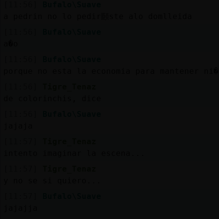
[11:56]
Bufalo\Suave
a pedrin no lo pedir頥ste alo domlleida
[11:56]
Bufalo\Suave
a�o
[11:56]
Bufalo\Suave
porque no esta la economia para mantener ni�
[11:56]
Tigre_Tenaz
de colorinchis, dice
[11:56]
Bufalo\Suave
jajaja
[11:57]
Tigre_Tenaz
intento imaginar la escena...
[11:57]
Tigre_Tenaz
y no se si quiero...
[11:57]
Bufalo\Suave
jajajja