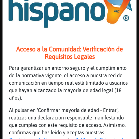
[12:12]
HormigaLocuaz
Holaaa
[12:12]
HormigaLocuaz
Va bien la cosa?
[12:12]
Tigre_Tenaz
al final, no es el acto en si, es lo que te
Acceso a la Comunidad: Verificación de
proporciona el con quien lo haces...
Requisitos Legales
[12:12]
Bufalo\Suave
Para garantizar un entorno seguro y el cumplimiento
HormigaLocuaz tengo una duda
de la normativa vigente, el acceso a nuestra red de
[12:13]
Bufalo\Suave
comunicación en tiempo real está limitado a usuarios
y tu me puedes ayudar
que hayan alcanzado la mayoría de edad legal (18
[12:13]
Bufalo\Suave
años).
que me conoces in person
Al pulsar en 'Confirmar mayoría de edad - Entrar',
[12:13]
HormigaLocuaz
realizas una declaración responsable manifestando
Dime
que cumples con este requisito de acceso. Asimismo,
[12:13]
Bufalo\Suave
confirmas que has leído y aceptas nuestras