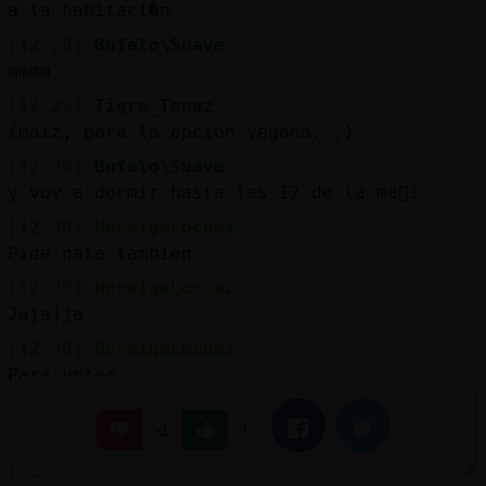
a la habitaci�n
[12:29]
Bufalo\Suave
mmmm
[12:29]
Tigre_Tenaz
(maiz, para la opcion vegana...)
[12:30]
Bufalo\Suave
y voy a dormir hasta las 12 de la ma񡮡!
[12:30]
HormigaLocuaz
Pide nata también
[12:30]
HormigaLocuaz
Jajajja
[12:30]
HormigaLocuaz
Para untar
[12:30]
HormigaLocuaz
|
Facebook
Twitter
-1
Jajajja
[12:30]
Bufalo\Suave