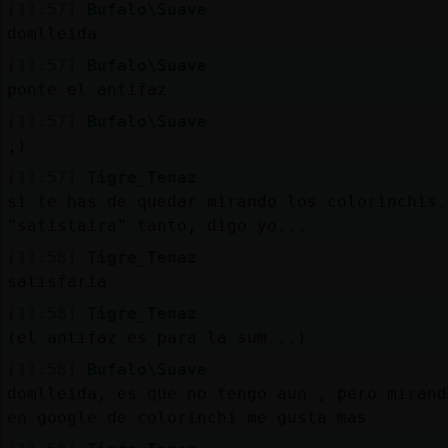
[11:57]
Bufalo\Suave
domlleida
[11:57]
Bufalo\Suave
ponte el antifaz
[11:57]
Bufalo\Suave
;)
[11:57]
Tigre_Tenaz
si te has de quedar mirando los colorinchis.
"satistaira" tanto, digo yo...
[11:58]
Tigre_Tenaz
satisfaria
[11:58]
Tigre_Tenaz
(el antifaz es para la sum...)
[11:58]
Bufalo\Suave
domlleida, es que no tengo aun , pero mirand
en google de colorinchi me gusta mas