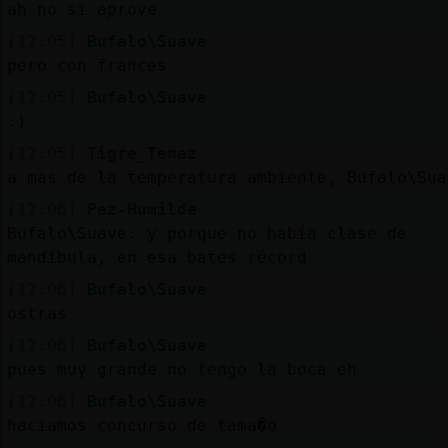
ah no si aprove
[12:05]
Bufalo\Suave
pero con frances
[12:05]
Bufalo\Suave
:)
[12:05]
Tigre_Tenaz
a mas de la temperatura ambiente, Bufalo\Sua
[12:06]
Pez-Humilde
Bufalo\Suave: y porque no había clase de
mandíbula, en esa bates récord
[12:06]
Bufalo\Suave
ostras
[12:06]
Bufalo\Suave
pues muy grande no tengo la boca eh
[12:06]
Bufalo\Suave
haciamos concurso de tama�o