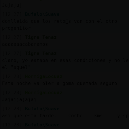
Jajajaj
[12:27]
Bufalo\Suave
domlleida que los reto񩴯s van con el otro
progenitor
[12:27]
Tigre_Tenaz
aaaaaaacabaramos
[12:27]
Tigre_Tenaz
claro, yo estaba en esas condiciones y no le
el "aquel"
[12:28]
HormigaLocuaz
Esta noche va oler a goma quemada seguro
[12:28]
HormigaLocuaz
Jajajjajajaj
[12:28]
Bufalo\Suave
asi que esta tarde.... coche... kms ... y sp
[12:28]
Bufalo\Suave