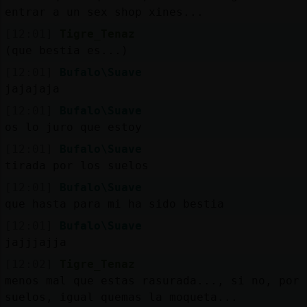
entrar a un sex shop xines...
[12:01]
Tigre_Tenaz
(que bestia es...)
[12:01]
Bufalo\Suave
jajajaja
[12:01]
Bufalo\Suave
os lo juro que estoy
[12:01]
Bufalo\Suave
tirada por los suelos
[12:01]
Bufalo\Suave
que hasta para mi ha sido bestia
[12:01]
Bufalo\Suave
jajjjajja
[12:02]
Tigre_Tenaz
menos mal que estas rasurada..., si no, por 
suelos, igual quemas la moqueta...