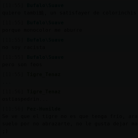
[11:55]
Bufalo\Suave
quiero tambi鮠, un satisfayer de colorinchis
[11:55]
Bufalo\Suave
porque monocolor me aburre
[11:55]
Bufalo\Suave
no soy racista
[11:55]
Bufalo\Suave
pero son feos
[11:55]
Tigre_Tenaz
...
[11:56]
Tigre_Tenaz
ostiaspedrin...
[11:56]
Pez-Humilde
Se ve que el tigre no es que tenga frío, ara
suelo por no abrazarte, no le gusta dejar ma
;)