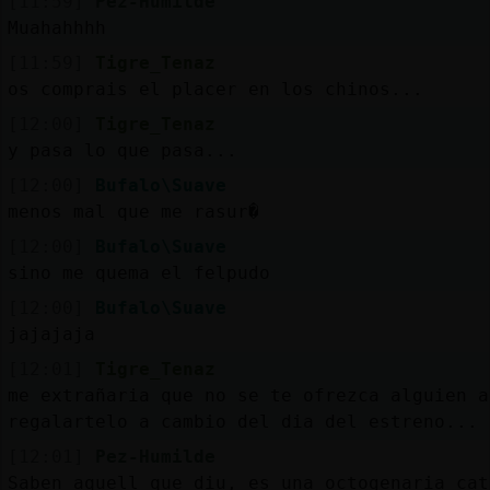
[11:59]
Pez-Humilde
Muahahhhh
[11:59]
Tigre_Tenaz
os comprais el placer en los chinos...
[12:00]
Tigre_Tenaz
y pasa lo que pasa...
[12:00]
Bufalo\Suave
menos mal que me rasur�
[12:00]
Bufalo\Suave
sino me quema el felpudo
[12:00]
Bufalo\Suave
jajajaja
[12:01]
Tigre_Tenaz
me extrañaria que no se te ofrezca alguien a
regalartelo a cambio del dia del estreno...
[12:01]
Pez-Humilde
Saben aquell que diu, es una octogenaria cat