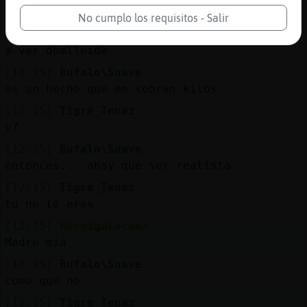
amigos
No cumplo los requisitos - Salir
[12:15]
Bufalo\Suave
a ver domlleida
[12:15]
Bufalo\Suave
es un hecho que me sobran kilos
[12:15]
Tigre_Tenaz
y?
[12:15]
Bufalo\Suave
entonces... ahay que ser realista
[12:15]
Tigre_Tenaz
tu no lo eres
[12:15]
HormigaLocuaz
Madre mía
[12:15]
Bufalo\Suave
como que no
[12:15]
Tigre_Tenaz