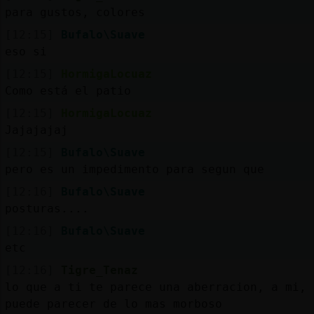
para gustos, colores
[12:15]
Bufalo\Suave
eso si
[12:15]
HormigaLocuaz
Como está el patio
[12:15]
HormigaLocuaz
Jajajajaj
[12:15]
Bufalo\Suave
pero es un impedimento para segun que
[12:16]
Bufalo\Suave
posturas....
[12:16]
Bufalo\Suave
etc
[12:16]
Tigre_Tenaz
lo que a ti te parece una aberracion, a mi, 
puede parecer de lo mas morboso