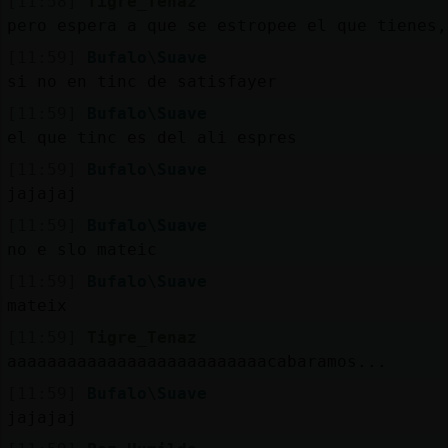
[11:58]
Tigre_Tenaz
pero espera a que se estropee el que tienes,
[11:59]
Bufalo\Suave
si no en tinc de satisfayer
[11:59]
Bufalo\Suave
el que tinc es del ali espres
[11:59]
Bufalo\Suave
jajajaj
[11:59]
Bufalo\Suave
no e slo mateic
[11:59]
Bufalo\Suave
mateix
[11:59]
Tigre_Tenaz
aaaaaaaaaaaaaaaaaaaaaaaaaacabaramos...
[11:59]
Bufalo\Suave
jajajaj