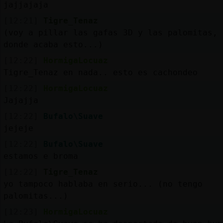
jajjajaja
[12:21]
Tigre_Tenaz
(voy a pillar las gafas 3D y las palomitas, 
donde acaba esto...)
[12:22]
HormigaLocuaz
Tigre_Tenaz en nada.. esto es cachondeo
[12:22]
HormigaLocuaz
Jajajja
[12:22]
Bufalo\Suave
jejeje
[12:22]
Bufalo\Suave
estamos e broma
[12:22]
Tigre_Tenaz
yo tampoco hablaba en serio... (no tengo
palomitas...)
[12:23]
HormigaLocuaz