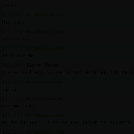
Joder
[12:26]
HormigaLocuaz
Muy bien
[12:26]
HormigaLocuaz
Aprovecha
[12:26]
HormigaLocuaz
Pero duerme
[12:26]
Tigre_Tenaz
y que conlleva lo de la solteria en fin de s
[12:26]
Bufalo\Suave
si si
[12:27]
Bufalo\Suave
duermo sola
[12:27]
HormigaLocuaz
No te olvides si no no hay quien te aguante
[12:27]
HormigaLocuaz