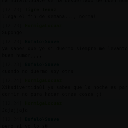
La Bufalo\Suave se ha despertado de buen hum
[12:23]
Tigre_Tenaz
llega el fin de semana..., normal
[12:23]
HormigaLocuaz
Supongo
[12:23]
Bufalo\Suave
ya sabes que yo si duermo siempre me levanto
buen humor,,,,
[12:23]
Bufalo\Suave
cuando no duermo soy otra
[12:24]
HormigaLocuaz
Xikadivertida81 ya sabes que la noche es par
dormir no para hacer otras cosas ;)
[12:24]
HormigaLocuaz
Jajajjaja
[12:24]
Bufalo\Suave
pero si yo lo s�