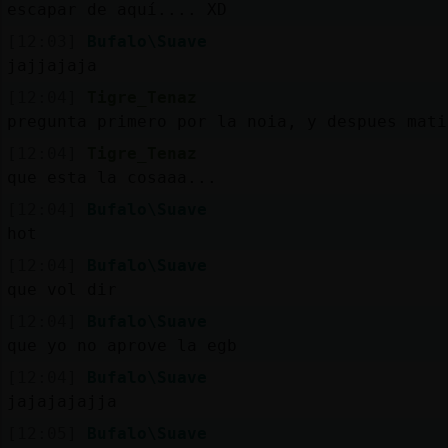
escapar de aquí.... XD
[12:03]
Bufalo\Suave
jajjajaja
[12:04]
Tigre_Tenaz
pregunta primero por la noia, y despues mati
[12:04]
Tigre_Tenaz
que esta la cosaaa...
[12:04]
Bufalo\Suave
hot
[12:04]
Bufalo\Suave
que vol dir
[12:04]
Bufalo\Suave
que yo no aprove la egb
[12:04]
Bufalo\Suave
jajajajajja
[12:05]
Bufalo\Suave