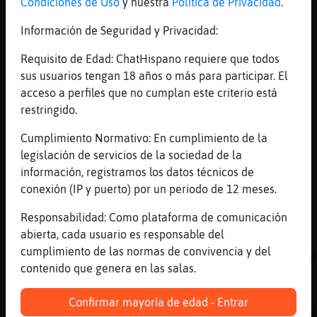
tu crees que con mis 130kg soy follable?
Condiciones de Uso
y nuestra
Política de Privacidad
.
[12:13]
HormigaLocuaz
Información de Seguridad y Privacidad:
Jajjaajjaajjaajjajajajajajajaja
Requisito de Edad: ChatHispano requiere que todos
[12:13]
HormigaLocuaz
sus usuarios tengan 18 años o más para participar. El
Ehmmm
acceso a perfiles que no cumplan este criterio está
[12:13]
Tigre_Tenaz
restringido.
ya te lo digo yo sin conocer...
Cumplimiento Normativo: En cumplimiento de la
[12:14]
HormigaLocuaz
legislación de servicios de la sociedad de la
Bueno... Yo creo que si
información, registramos los datos técnicos de
[12:14]
Bufalo\Suave
conexión (IP y puerto) por un periodo de 12 meses.
pero de verda
Responsabilidad: Como plataforma de comunicación
[12:14]
Tigre_Tenaz
abierta, cada usuario es responsable del
si alguien tiene que ser follable o no, por 
cumplimiento de las normas de convivencia y del
pesa, por lo que se ve se el, la persona que
contenido que genera en las salas.
delante, deja bastante que desear
[12:14]
Bufalo\Suave
Confirmar mayoría de edad - Entrar
que ya sabes que yo me guio de la opinion de