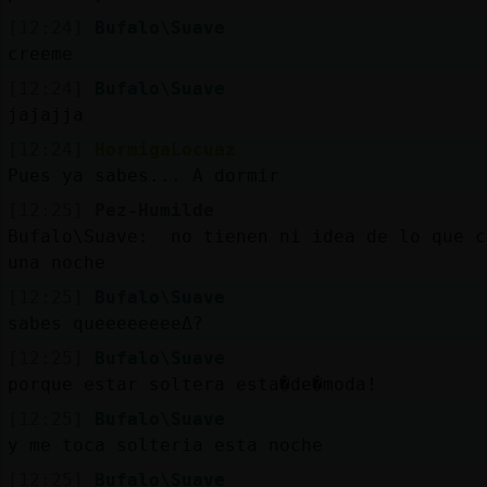
[12:24]
Bufalo\Suave
creeme
[12:24]
Bufalo\Suave
jajajja
[12:24]
HormigaLocuaz
Pues ya sabes... A dormir
[12:25]
Pez-Humilde
Bufalo\Suave: no tienen ni idea de lo que c
una noche
[12:25]
Bufalo\Suave
sabes queeeeeeeeߡ?
[12:25]
Bufalo\Suave
porque estar soltera esta�de�moda!
[12:25]
Bufalo\Suave
y me toca solteria esta noche
[12:25]
Bufalo\Suave