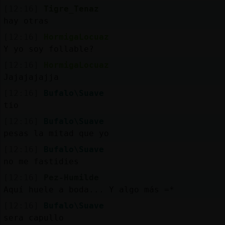
[12:16]
Tigre_Tenaz
hay otras
[12:16]
HormigaLocuaz
Y yo soy follable?
[12:16]
HormigaLocuaz
Jajajajajja
[12:16]
Bufalo\Suave
tio
[12:16]
Bufalo\Suave
pesas la mitad que yo
[12:16]
Bufalo\Suave
no me fastidies
[12:16]
Pez-Humilde
Aquí huele a boda... Y algo más =*
[12:16]
Bufalo\Suave
sera capullo