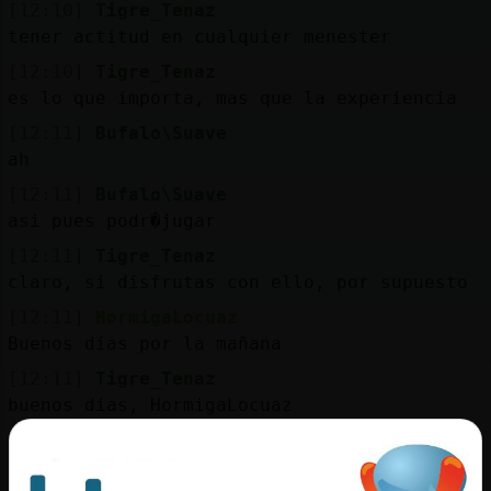
[12:10]
Tigre_Tenaz
tener actitud en cualquier menester
[12:10]
Tigre_Tenaz
es lo que importa, mas que la experiencia
[12:11]
Bufalo\Suave
ah
[12:11]
Bufalo\Suave
asi pues podr�jugar
[12:11]
Tigre_Tenaz
claro, si disfrutas con ello, por supuesto
[12:11]
HormigaLocuaz
Buenos días por la mañana
[12:11]
Tigre_Tenaz
buenos dias, HormigaLocuaz
[12:12]
Bufalo\Suave
hola HormigaLocuaz