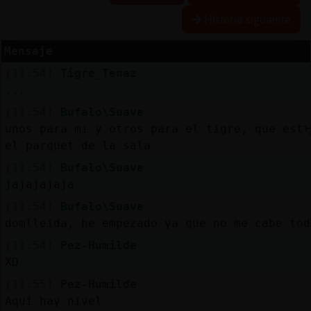
R
e
s
e
r
v
r
l
ia
s
Historia siguiente
a
a
Mensaje
[11:54]
Tigre_Tenaz
A
c
t
u
a
l
a
r
o
n
t
r
a
s
e
ñ
a
...
iz
c
[11:54]
Bufalo\Suave
unos para mi y otros para el tigre, que estᠡ
el parquet de la sala
A
c
t
u
a
l
iz
a
P
ir
t
u
a
l
[11:54]
Bufalo\Suave
r I
jajajajaja
v
[11:54]
Bufalo\Suave
domlleida, he empezado ya que no me cabe tod
[11:54]
Pez-Humilde
M
is
lo
g
s
XD
b
[11:55]
Pez-Humilde
Aquí hay nivel