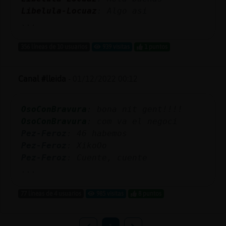
Libelula-Locuaz
: Algo asi
...
356 líneas de 10 usuarios
939 visitas
1 puntos
Canal #lleida
-
01/12/2022 00:12
OsoConBravura
: bona nit gent!!!!
OsoConBravura
: com va el negoci
Pez-Feroz
: 46 habemos
Pez-Feroz
: XikoOo
Pez-Feroz
: Cuente, cuente
...
77 líneas de 4 usuarios
985 visitas
8 puntos