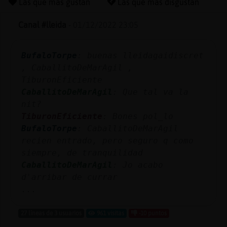
Las que más gustan
Las que más disgustan
Canal #lleida
-
01/12/2022 23:05
Reserva
BufaloTorpe
: buenas lleidagaidiscret
alias
, CaballitoDeMarAgil ,
TiburonEficiente
CaballitoDeMarAgil
: Que tal va la
Actuali
nit?
contras
TiburonEficiente
: Bones pol_lo
BufaloTorpe
: CaballitoDeMarAgil
recien entrado, pero seguro q como
siempre, de tranquilidad
Actuali
CaballitoDeMarAgil
: Jo acabo
IP
d'arribar de currar
virtual
...
27 líneas de 3 usuarios
961 visitas
-10 puntos