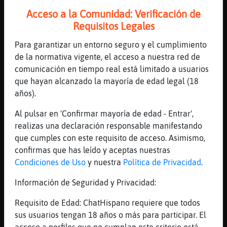
46 líneas de 4 usuarios
967 visitas
-10 puntos
Acceso a la Comunidad: Verificación de
Requisitos Legales
Canal #lleida
-
01/12/2022 20:19
Para garantizar un entorno seguro y el cumplimiento
de la normativa vigente, el acceso a nuestra red de
Serpiente-DelMonton
: Y en la calle
comunicación en tiempo real está limitado a usuarios
LibelulaReal
: Serpiente-DelMonton!
que hayan alcanzado la mayoría de edad legal (18
Serpiente-DelMonton!
años).
Mosca{Marron
: Jajaj
Al pulsar en 'Confirmar mayoría de edad - Entrar',
Serpiente-DelMonton
: Ueeeeee
realizas una declaración responsable manifestando
Serpiente-DelMonton
: Anarkooo
que cumples con este requisito de acceso. Asimismo,
...
confirmas que has leído y aceptas nuestras
Condiciones de Uso
y nuestra
Política de Privacidad
.
71 líneas de 4 usuarios
959 visitas
3 puntos
Información de Seguridad y Privacidad:
Canal #lleida
-
01/12/2022 13:29
Requisito de Edad: ChatHispano requiere que todos
sus usuarios tengan 18 años o más para participar. El
Mapache}Naranja
: Ja no parla ningu?
acceso a perfiles que no cumplan este criterio está