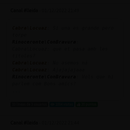
Mis
blogs
Canal #lleida
-
01/12/2022 21:49
Cabra\Locuaz
: Si una es grande pero
torpe
Mis
Rinoceronte\ConBravura
:
foros
Cabra\Locuaz: que et pasa amb les
titoles?
Cabra\Locuaz
: No asemos ná
Registr
Cabra\Locuaz
: Ajajajajaaa
un
Rinoceronte\ConBravura
: Vols que hi
canal
parlem com Bons amics?
...
33 líneas de 3 usuarios
1004 visitas
20 puntos
Más
gestion
Canal #lleida
-
01/12/2022 21:44