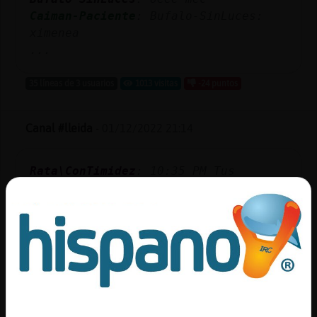
Caiman-Paciente
: Bufalo-SinLuces:
ximenea
...
35 líneas de 3 usuarios
1013 visitas
-24 puntos
Canal #lleida
-
01/12/2022 21:14
Rata\ConTimidez
: 10:35 PM
Tus
muertos hijoputa
Rata\ConTimidez
: 10:35 PM
Te bloqueo
y pa ti cuando me peo
Rata{Fugaz
: Ostia
Rata{Fugaz
: Que lo pasa a este
Rata{Fugaz
: Li *
...