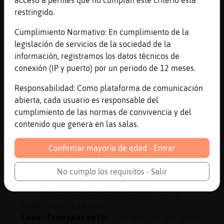
Mapache}Naranja
: bueno ...
restringido.
Mapache}Naranja
: pues s'ha quedat
Cumplimiento Normativo: En cumplimiento de la
tranquil el xat
legislación de servicios de la sociedad de la
Mapache}Naranja
: bones :)
información, registramos los datos técnicos de
Culebra\Rapaz
: casat
conexión (IP y puerto) por un periodo de 12 meses.
...
Responsabilidad: Como plataforma de comunicación
48 líneas de 5 usuarios
985 visitas
6 puntos
abierta, cada usuario es responsable del
cumplimiento de las normas de convivencia y del
contenido que genera en las salas.
Canal #lleida
-
01/12/2022 12:46
Confirmar mayoría de edad - Entrar
Raton}Paciente
: Yo por ejemplo ...
le estoy intentando tirar la caña a
No cumplo los requisitos - Salir
aguna mami del cole ... de mi nivel
... es decir un nivel bajo ... y
nada jejejejejeje
Leon-Transparente
: Lo millor és anar