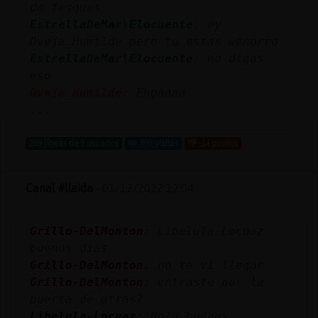
de fesques
EstrellaDeMar\Elocuente
: ey
Oveja_Humilde pero tu estas wenorro
EstrellaDeMar\Elocuente
: no digas
eso
Oveja_Humilde
: Engaaaa
...
289 líneas de 9 usuarios
999 visitas
-14 puntos
Canal #lleida
-
01/12/2022 12:04
Grillo-DelMonton
: Libelula-Locuaz
buenos dias
Grillo-DelMonton
: no te vi llegar
Grillo-DelMonton
: entraste por la
puerta de atras?
Libelula-Locuaz
: Hola buenas