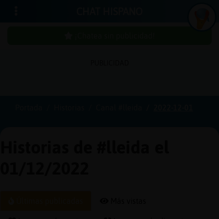
CHAT HISPANO
¡Chatea sin publicidad!
PUBLICIDAD
Iniciar
sesión
Portada
Historias
Canal #lleida
2022-12-01
¡Chatea
sin
Historias de #lleida el
publici
01/12/2022
Crear
Últimas publicadas
Más vistas
una
cuenta