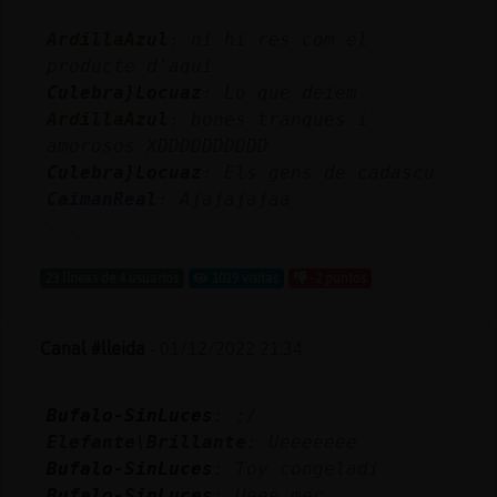
ArdillaAzul
: ni hi res com el
producte d'aqui
Culebra}Locuaz
: Lo que deiem
ArdillaAzul
: bones tranques i
amorosos XDDDDDDDDDD
Culebra}Locuaz
: Els gens de cadascu
CaimanReal
: Ajajajajaa
...
23 líneas de 4 usuarios
1019 visitas
-2 puntos
Canal #lleida
-
01/12/2022 21:34
Bufalo-SinLuces
: :/
Elefante\Brillante
: Ueeeeeee
Bufalo-SinLuces
: Toy congeladi
Bufalo-SinLuces
: Ueee mec