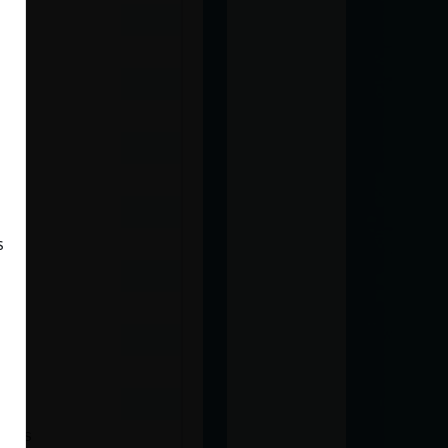
s
nals