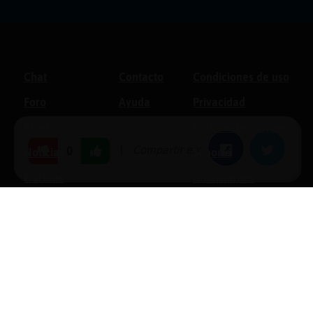
Chat
Contacto
Condiciones de uso
Foro
Ayuda
Privacidad
Blogs
Política de cookies
|
Compartir en:
Facebook
Twitter
0
Noticias
Soporte
Normas
Anunciantes
Estadísticas
Historias
Tu foro gratis