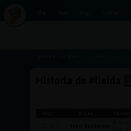
Chat
Foro
Blogs
Noticias
Iniciar
sesión
Portada
Historias
Canal #lleida
202
Historia de #lleida
2
¡Chatea
sin
publicidad!
Hour
Alias
Mensaj
Libel
Crear
[20:01]
Topo{DelMonton
que h
una