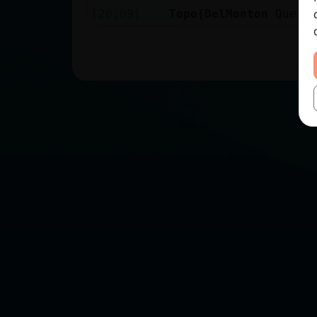
[20:09]
Topo{DelMonton
Que f