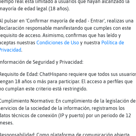
tiempo real está limitado a usuarios que hayan alcanzado la
mayoría de edad legal (18 años).
creus lo que fan?
Al pulsar en 'Confirmar mayoría de edad - Entrar', realizas una
una mica exagerar tot
declaración responsable manifestando que cumples con este
vame?
requisito de acceso. Asimismo, confirmas que has leído y
aceptas nuestras
Condiciones de Uso
y nuestra
Política de
rat
Privacidad
.
me no
Información de Seguridad y Privacidad:
ama basura
ograma de Ana Rosa ?
Requisito de Edad: ChatHispano requiere que todos sus usuario
tengan 18 años o más para participar. El acceso a perfiles que
c
no cumplan este criterio está restringido.
Cumplimiento Normativo: En cumplimiento de la legislación de
lite?
servicios de la sociedad de la información, registramos los
ixo de xafarderies
datos técnicos de conexión (IP y puerto) por un periodo de 12
meses.
ser que pero casualitat ho pilli al buscar ca
Responsabilidad: Como plataforma de comunicación abierta,