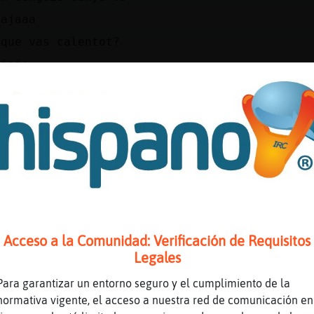
jajaaa
 que vas calentot?
ajaja
la obra encima me echa
ulaConPereza: a tu t’agrada llepar pero a mi 
is el cul :P
ulaConPereza: dame fuelte mi amol
rs ets con el Grey
Acceso a la Comunidad: Verificación de Requisitos
Legales
ulaConPereza: tu has vist moltes pelicules xD
l Grey si
Para garantizar un entorno seguro y el cumplimiento de la
normativa vigente, el acceso a nuestra red de comunicación en
nos?