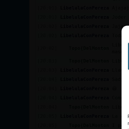
cuenta
[20:01]
LibelulaConPereza
Ajaja
[20:01]
LibelulaConPereza
Joder
[20:02]
LibelulaConPereza
Jajaj
Reservar
[20:02]
LibelulaConPereza
Toda 
alias
Libel
[20:02]
Topo{DelMonton
masot
[20:03]
Topo{DelMonton
Libel
Actualizar
[20:03]
LibelulaConPereza
Llavo
contraseña
[20:04]
LibelulaConPereza
Sàdic
[20:04]
LibelulaConPereza
😃
[20:04]
LibelulaConPereza
Como*
Actualizar
IP virtual
[20:04]
Topo{DelMonton
Libel
[20:05]
LibelulaConPereza
La de
[20:05]
Topo{DelMonton
I pon