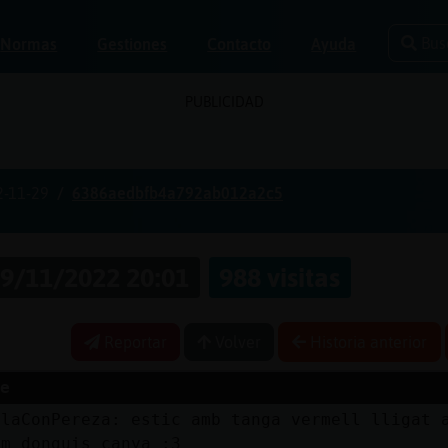
Bus
Normas
Gestiones
Contacto
Ayuda
PUBLICIDAD
2-11-29
6386aedbfb4a792ab012a2c5
9/11/2022 20:01
988 visitas
Reportar
Volver
Historia anterior
e
ulaConPereza: estic amb tanga vermell lligat 
em donguis canya :3