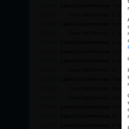
Mis blogs
[20:06]
LibelulaConPereza
Tambe
[20:06]
Topo{DelMonton
I et 
[20:06]
LibelulaConPereza
Home 
Mis foros
[20:06]
Topo{DelMonton
I sal
[20:06]
LibelulaConPereza
Exage
[20:07]
LibelulaConPereza
Salva
Registrar
[20:07]
LibelulaConPereza
Progr
un canal
[20:07]
Topo{DelMonton
El pr
[20:07]
LibelulaConPereza
Tampo
Más
[20:07]
Topo{DelMonton
Mmm
gestiones
[20:07]
Topo{DelMonton
Socia
[20:08]
LibelulaConPereza
Tot a
[20:08]
LibelulaConPereza
No
[20:08]
LibelulaConPereza
A no 