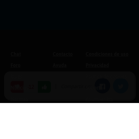
Chat
Contacto
Condiciones de uso
Foro
Ayuda
Privacidad
Blogs
Política de cookies
|
Compartir en:
Facebook
Twitter
-12
Noticias
Soporte
Normas
Anunciantes
Estadísticas
Historias
Tu foro gratis