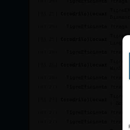
[03:25]
TigreEficiente
?traga
cuenta
TigreE
[03:25]
Cocodrilo}Locuaz
Diaman
[03:25]
TigreEficiente
?traga
Reservar
TigreE
alias
[03:25]
Cocodrilo}Locuaz
Lingot
[03:26]
TigreEficiente
?traga
TigreE
[03:26]
Cocodrilo}Locuaz
Actualizar
WinSta
contraseña
[03:26]
TigreEficiente
?traga
[03:27]
TigreEficiente
?traga
TigreE
Actualizar
[03:27]
Cocodrilo}Locuaz
( Bot 
IP virtual
[03:27]
TigreEficiente
?traga
[03:27]
TigreEficiente
?traga