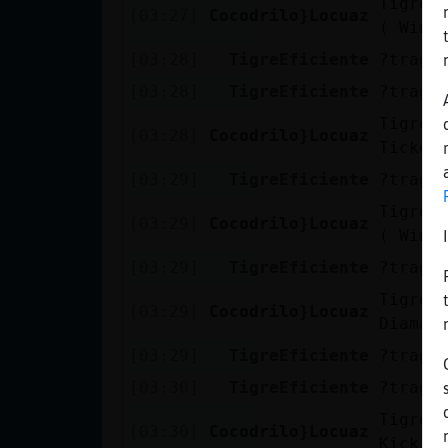
TigreE
Mis blogs
[03:27]
Cocodrilo}Locuaz
( Wini
[03:28]
TigreEficiente
?traga
[03:28]
TigreEficiente
?traga
Mis foros
TigreE
[03:28]
Cocodrilo}Locuaz
Ticket
[03:29]
TigreEficiente
?traga
Registrar
TigreE
un canal
[03:29]
Cocodrilo}Locuaz
( Wini
[03:29]
TigreEficiente
?traga
TigreE
Más
[03:29]
Cocodrilo}Locuaz
Diaman
gestiones
[03:29]
TigreEficiente
?traga
[03:30]
TigreEficiente
?traga
TigreE
[03:30]
Cocodrilo}Locuaz
Kick )