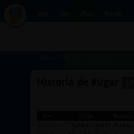
Chat
Foro
Blogs
Noticias
Iniciar
sesión
Portada
Historias
Canal #ligar
2023
Historia de #ligar
30
¡Chatea
sin
publicidad!
Hour
Alias
Mensaje
[03:25]
TigreEficiente
?traga
Crear
una