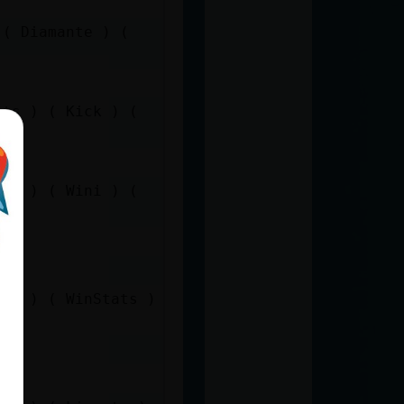
 ( Diamante ) (
ats ) ( Kick ) (
nte ) ( Wini ) (
nte ) ( WinStats )