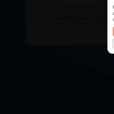
[03:30]
TigreEficiente
?traga
TigreE
[03:30]
Cocodrilo}Locuaz
WinSta