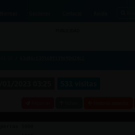
Bus
Normas
Gestiones
Contacto
Ayuda
PUBLICIDAD
-01-30
63d86c0305689139690d24c2
/01/2023 03:25
531 visitas
Reportar
Volver
Historia anterior
.perras 1000