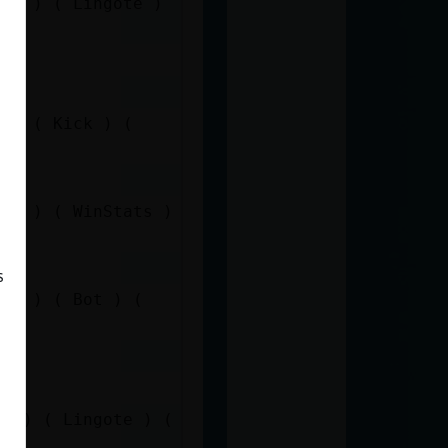
nte ) ( Lingote )
t ) ( Kick ) (
nte ) ( WinStats )
s
ats ) ( Bot ) (
te ) ( Lingote ) (