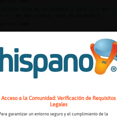
.perras 1000
ficiente tira de la palanca y saca -> ( Bot )
te ) . No hay premio, siga intentandolo.
.perras 1000
ficiente tira de la palanca y saca -> ( WinSt
e ) . No hay premio, siga intentandolo.
.perras 1000
ficiente tira de la palanca y saca -> ( Diama
ts ) . No hay premio, siga intentandolo.
.perras 1000
.perras 1000
ficiente tira de la palanca y saca -> ( Diama
) . No hay premio, siga intentandolo.
Acceso a la Comunidad: Verificación de Requisitos
.perras 1000
Legales
.perras 1000
Para garantizar un entorno seguro y el cumplimiento de la