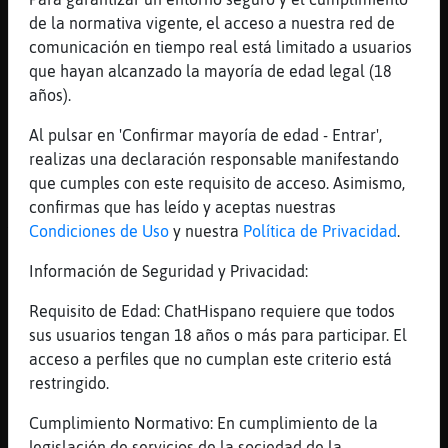
😁 entubados? O con papel ?
de la normativa vigente, el acceso a nuestra red de
[17:27]
CaballitoDeMar-Agil
comunicación en tiempo real está limitado a usuarios
Culebra_Eficiente: venga trae!
que hayan alcanzado la mayoría de edad legal (18
años).
[17:27]
CaballitoDeMar-Agil
Pero de la terreta eeh!
Al pulsar en 'Confirmar mayoría de edad - Entrar',
[17:28]
Culebra_Eficiente
realizas una declaración responsable manifestando
uy de eso no tengo ya :(
que cumples con este requisito de acceso. Asimismo,
confirmas que has leído y aceptas nuestras
[17:28]
Ardilla-Feroz
Condiciones de Uso
y nuestra
Política de Privacidad
.
Yo t los lio
[17:28]
Culebra_Eficiente
Información de Seguridad y Privacidad:
antes me llevaba los botes de horchata
Requisito de Edad: ChatHispano requiere que todos
llenos de cosas to los meses
sus usuarios tengan 18 años o más para participar. El
[17:28]
Ardilla-Feroz
acceso a perfiles que no cumplan este criterio está
Jajaj
restringido.
[17:29]
Culebra_Eficiente
Cumplimiento Normativo: En cumplimiento de la
reconozco que en esas cosas... la terreta y
legislación de servicios de la sociedad de la