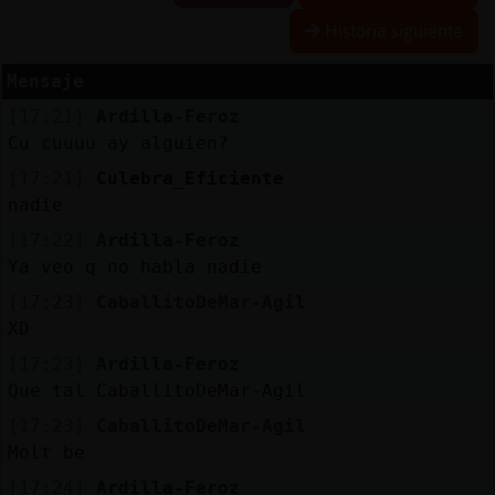
Historia siguiente
Mensaje
Reserva
[17:21]
Ardilla-Feroz
alias
Cu cuuuu ay alguien?
[17:21]
Culebra_Eficiente
nadie
Actuali
[17:22]
Ardilla-Feroz
contras
Ya veo q no habla nadie
[17:23]
CaballitoDeMar-Agil
XD
Actuali
[17:23]
Ardilla-Feroz
IP
Que tal CaballitoDeMar-Agil
virtual
[17:23]
CaballitoDeMar-Agil
Molt be
[17:24]
Ardilla-Feroz