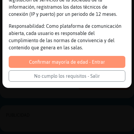
vascolandia... lo mejorcito que he probado
información, registramos los datos técnicos de
[17:30]
CaballitoDeMar-Agil
conexión (IP y puerto) por un periodo de 12 meses.
Jajajajajajaja
Responsabilidad: Como plataforma de comunicación
[17:30]
CaballitoDeMar-Agil
abierta, cada usuario es responsable del
Te creo xD
cumplimiento de las normas de convivencia y del
[17:30]
Ardilla-Feroz
contenido que genera en las salas.
Bueno chicas aquí os quedáis, marcho
besicus
Confirmar mayoría de edad - Entrar
Reportar
Historia anterior
No cumplo los requisitos - Salir
Historia siguiente
PUBLICIDAD