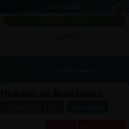
CHAT HISPANO
¡Chatea sin publicidad!
PUBLICIDAD
Iniciar
sesión
Portada
Historias
Canal #lesbianas
2023-04-12
6437496f68140360e50a4109
¡Chatea
sin
publici
Historia de #lesbianas
12/04/2023 17:21
436 visitas
Crear
una
Reportar
Historia anterior
cuenta