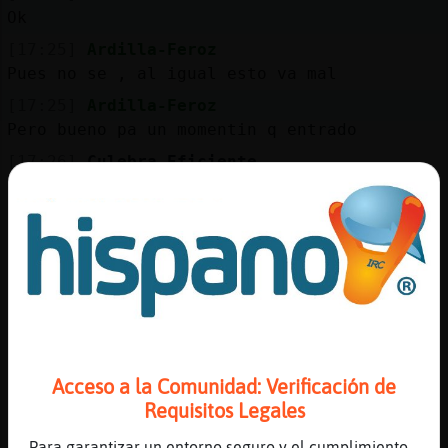
Mis
Ok
blogs
[17:25]
Ardilla-Feroz
Pues no se , al igual esto va mal
[17:25]
Ardilla-Feroz
Mis
Pero bueno pa un momentin q entrado
foros
[17:26]
Culebra_Eficiente
ay, pues creo que... voy a liar y dibujar
un ratico
Registr
[17:26]
Ardilla-Feroz
un
Bien hevho
canal
[17:26]
Ardilla-Feroz
Hecho
[17:27]
Culebra_Eficiente
que genial seria que algun tuviese el
Más
Acceso a la Comunidad: Verificación de
detalle de liarme los cigarritos
gestion
Requisitos Legales
[17:27]
Ardilla-Feroz
Para garantizar un entorno seguro y el cumplimiento