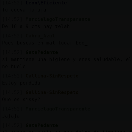
[14:52]
Leon\Eficiente
Tu cueva jajaja
[14:52]
MurcielagoTransparente
De 18 a 9 cms hay telah
[14:52]
Cabra_Azul
Pues buscas en mal lugar boo_
[14:52]
GataPedante
si mantiene una higiene y eres saludable, el
no huele
[14:52]
Gallina-SinRespeto
Estoy perdida
[14:52]
Gallina-SinRespeto
Que es sissy?
[14:52]
MurcielagoTransparente
Jajaja
[14:52]
GataPedante