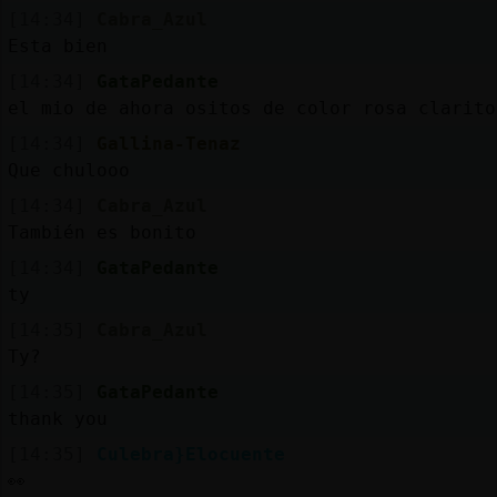
[14:34]
Cabra_Azul
Esta bien
[14:34]
GataPedante
el mio de ahora ositos de color rosa clarito
[14:34]
Gallina-Tenaz
Que chulooo
[14:34]
Cabra_Azul
También es bonito
[14:34]
GataPedante
ty
[14:35]
Cabra_Azul
Ty?
[14:35]
GataPedante
thank you
[14:35]
Culebra}Elocuente
👀