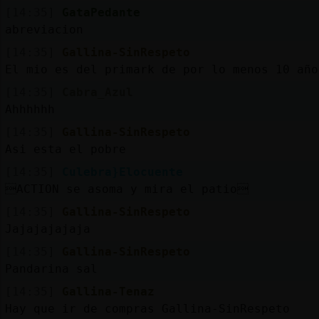
[14:35]
GataPedante
abreviacion
[14:35]
Gallina-SinRespeto
El mio es del primark de por lo menos 10 año
[14:35]
Cabra_Azul
Ahhhhhh
[14:35]
Gallina-SinRespeto
Asi esta el pobre
[14:35]
Culebra}Elocuente
ACTION se asoma y mira el patio
[14:35]
Gallina-SinRespeto
Jajajajajaja
[14:35]
Gallina-SinRespeto
Pandarina sal
[14:35]
Gallina-Tenaz
Hay que ir de compras Gallina-SinRespeto