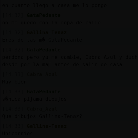
en cuanto llego a casa me lo pongo
[14:32]
GataPedante
M
is
r
o
s
no me quedo con la ropa de calle
fo
[14:32]
Gallina-Tenaz
Eres de las m� GataPedante
[14:32]
GataPedante
R
e
g
is
tr
a
r
n
a
n
a
perdona pero ya me cambie, Cabra_Azul y duch
u
desde por la ma񡮡 antes de salir de casa
c
l
[14:33]
Cabra_Azul
Muy bien
[14:33]
GataPedante
M
á
s
e
s
o
n
e
s
g
s�hica_pijama_dibujos
[14:33]
Cabra_Azul
Que dibujos Gallina-Tenaz?
[14:33]
Gallina-Tenaz
Unicornios