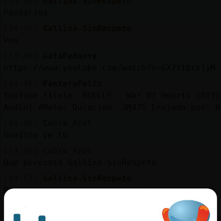
[14:46]
Gallina-SinRespeto
Pandarina
[14:46]
Gallina-SinRespeto
Ven
[14:46]
GataPedante
https://www.youtube.com/watch?v=GX7f1Btk1yM
[14:46]
PanteraFeliz
YouTube Titulo: RUELLE - War Of Hearts (Offi
Audio) #Malec Duración: 3M47S Enviado por: R
[14:46]
Cabra_Azul
Guajina ve tu
[14:46]
Cabra_Azul
Que perezosa Gallina-SinRespeto
[14:47]
Gallina-SinRespeto
No, que la cueva de Culebra}Elocuente me da 
[14:47]
GataPedante
eso es propio de los latinos, a mi en panama