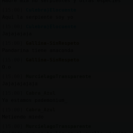
Madre mía no serpientes y otras especies
[15:00]
Culebra}Elocuente
Aquí la serpiente soy yo
[15:00]
Culebra}Elocuente
Jajajajaja
[15:00]
Gallina-SinRespeto
Pandarina tiene anaconda
[15:00]
Gallina-SinRespeto
O.o
[15:00]
MurcielagoTransparente
Jajajajajaja
[15:00]
Cabra_Azul
Ya estamos pademonium_
[15:00]
Cabra_Azul
Metiendo miedo
[15:00]
MurcielagoTransparente