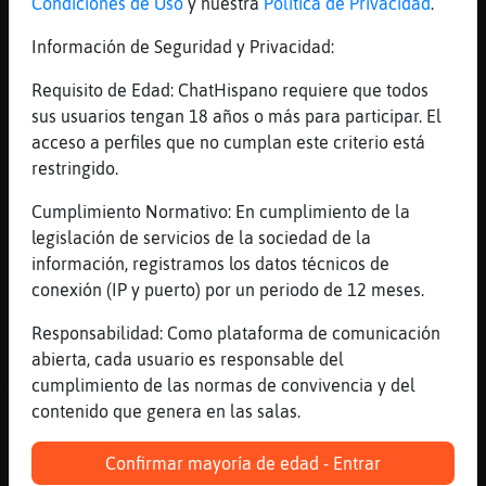
Condiciones de Uso
y nuestra
Política de Privacidad
.
Ò.ó
Información de Seguridad y Privacidad:
[14:48]
Cabra_Azul
Hay el mismo trecho de su lugar al tuyo
Requisito de Edad: ChatHispano requiere que todos
[14:48]
Cabra_Azul
sus usuarios tengan 18 años o más para participar. El
Guajina muévete un poco
acceso a perfiles que no cumplan este criterio está
restringido.
[14:48]
Gallina-SinRespeto
Que pereza
Cumplimiento Normativo: En cumplimiento de la
[14:48]
Cabra_Azul
legislación de servicios de la sociedad de la
No seas perezosa
información, registramos los datos técnicos de
conexión (IP y puerto) por un periodo de 12 meses.
[14:48]
Cabra_Azul
No te cuesta nada
Responsabilidad: Como plataforma de comunicación
[14:49]
Cabra_Azul
abierta, cada usuario es responsable del
Así te movilizas
cumplimiento de las normas de convivencia y del
contenido que genera en las salas.
[14:49]
Gallina-SinRespeto
No, que si me muevo sudo
Confirmar mayoría de edad - Entrar
[14:49]
Gallina-SinRespeto