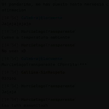
Uf pandarina, me has puesto hasta nervosia c
afirmacion
[14:54]
Culebra}Elocuente
Jajajajajaja
[14:54]
MurcielagoTransparente
Cueva a temperatura ambiente
[14:54]
MurcielagoTransparente
No veas xD
[14:54]
Culebra}Elocuente
MurcielagoTransparente CPorrita:***
[14:54]
Gallina-SinRespeto
Oioioi
[14:54]
MurcielagoTransparente
Jajaja
[14:54]
MurcielagoTransparente
Eso tuhh mamonitaah