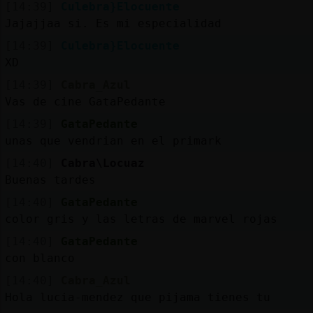
[14:39]
Culebra}Elocuente
Jajajjaa si. Es mi especialidad
[14:39]
Culebra}Elocuente
XD
[14:39]
Cabra_Azul
Vas de cine GataPedante
[14:39]
GataPedante
unas que vendrian en el primark
[14:40]
Cabra\Locuaz
Buenas tardes
[14:40]
GataPedante
color gris y las letras de marvel rojas
[14:40]
GataPedante
con blanco
[14:40]
Cabra_Azul
Hola lucia-mendez que pijama tienes tu