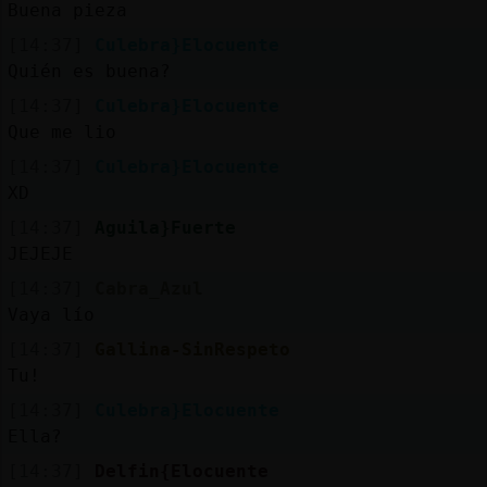
Buena pieza
[14:37]
Culebra}Elocuente
Quién es buena?
[14:37]
Culebra}Elocuente
Que me lio
[14:37]
Culebra}Elocuente
XD
[14:37]
Aguila}Fuerte
JEJEJE
[14:37]
Cabra_Azul
Vaya lío
[14:37]
Gallina-SinRespeto
Tu!
[14:37]
Culebra}Elocuente
Ella?
[14:37]
Delfin{Elocuente