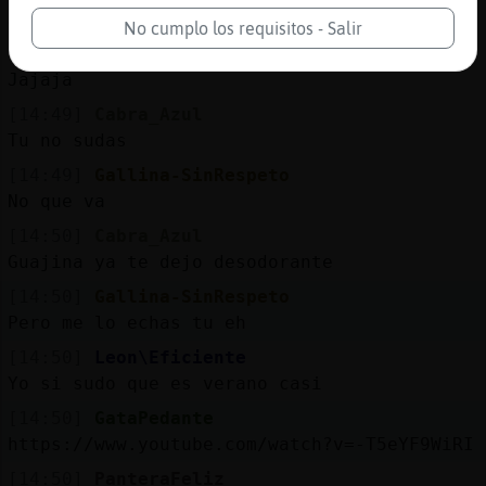
Jajajaja
No cumplo los requisitos - Salir
[14:49]
Cabra_Azul
Jajaja
[14:49]
Cabra_Azul
Tu no sudas
[14:49]
Gallina-SinRespeto
No que va
[14:50]
Cabra_Azul
Guajina ya te dejo desodorante
[14:50]
Gallina-SinRespeto
Pero me lo echas tu eh
[14:50]
Leon\Eficiente
Yo si sudo que es verano casi
[14:50]
GataPedante
https://www.youtube.com/watch?v=-T5eYF9WiRI
[14:50]
PanteraFeliz