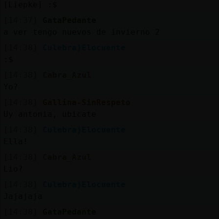
[Liepke] :$
[14:37]
GataPedante
a ver tengo nuevos de invierno 2
[14:38]
Culebra}Elocuente
:$
[14:38]
Cabra_Azul
Yo?
[14:38]
Gallina-SinRespeto
Uy antonia, ubicate
[14:38]
Culebra}Elocuente
Ella!
[14:38]
Cabra_Azul
Lio?
[14:38]
Culebra}Elocuente
Jajajaja
[14:38]
GataPedante