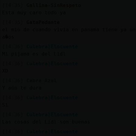
[14:35]
Gallina-SinRespeto
Esta muy caro todo ya
[14:35]
GataPedante
el mio de cuando vivia en panama tiene ya un
a�os
[14:36]
Culebra}Elocuente
Mi pijama es del Lidl
[14:36]
Culebra}Elocuente
XD
[14:36]
Cabra_Azul
Y aún te dura
[14:36]
Culebra}Elocuente
Si
[14:36]
Culebra}Elocuente
Las cosas del Lidl son buenas
[14:36]
Culebra}Elocuente