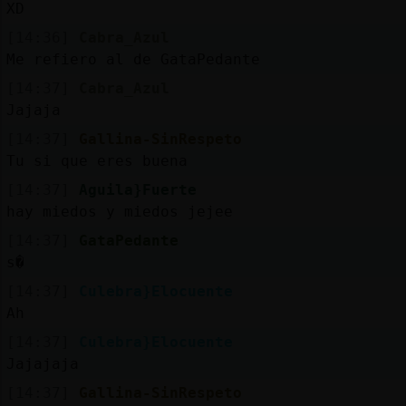
XD
[14:36]
Cabra_Azul
Me refiero al de GataPedante
[14:37]
Cabra_Azul
Jajaja
[14:37]
Gallina-SinRespeto
Tu si que eres buena
[14:37]
Aguila}Fuerte
hay miedos y miedos jejee
[14:37]
GataPedante
s�
[14:37]
Culebra}Elocuente
Ah
[14:37]
Culebra}Elocuente
Jajajaja
[14:37]
Gallina-SinRespeto