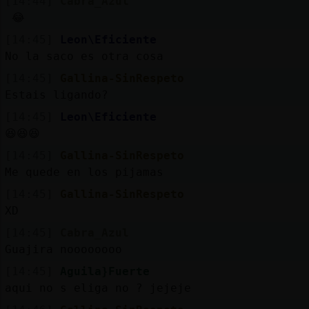
[14:44]
Cabra_Azul
😂
[14:45]
Leon\Eficiente
No la saco es otra cosa
[14:45]
Gallina-SinRespeto
Estais ligando?
[14:45]
Leon\Eficiente
😆😆😆
[14:45]
Gallina-SinRespeto
Me quede en los pijamas
[14:45]
Gallina-SinRespeto
XD
[14:45]
Cabra_Azul
Guajira noooooooo
[14:45]
Aguila}Fuerte
aqui no s eliga no ? jejeje