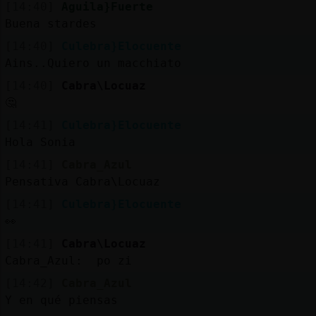
[14:40]
Aguila}Fuerte
Buena stardes
[14:40]
Culebra}Elocuente
Ains..Quiero un macchiato
[14:40]
Cabra\Locuaz
🤔
[14:41]
Culebra}Elocuente
Hola Sonia
[14:41]
Cabra_Azul
Pensativa Cabra\Locuaz
[14:41]
Culebra}Elocuente
👀
[14:41]
Cabra\Locuaz
Cabra_Azul: po zi
[14:42]
Cabra_Azul
Y en qué piensas