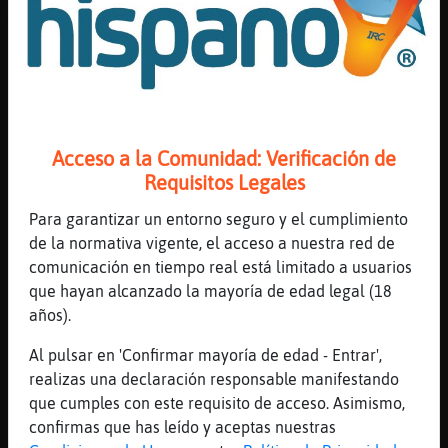
me decian ven
[14:47]
Gallina-SinRespeto
Que salga ella
[14:47]
Cabra_Azul
Buenas sean Ana45
Acceso a la Comunidad: Verificación de
[14:47]
GataPedante
Requisitos Legales
y yo, ven tu que eres el que quiere algo
[14:47]
Cabra_Azul
Para garantizar un entorno seguro y el cumplimiento
Bien dicho GataPedante
de la normativa vigente, el acceso a nuestra red de
comunicación en tiempo real está limitado a usuarios
[14:47]
Cabra_Azul
que hayan alcanzado la mayoría de edad legal (18
Que vaya Gallina-SinRespeto
años).
[14:47]
GataPedante
claro que s�
Al pulsar en 'Confirmar mayoría de edad - Entrar',
realizas una declaración responsable manifestando
[14:48]
Gallina-SinRespeto
que cumples con este requisito de acceso. Asimismo,
Que venga ella
confirmas que has leído y aceptas nuestras
[14:48]
Gallina-SinRespeto