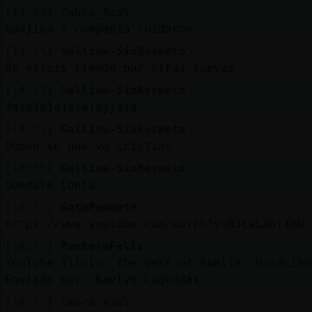
[14:54]
Cabra_Azul
Guajina y compañía cuidaros
[14:55]
Gallina-SinRespeto
Os estais llendo por otras cuevas
[14:55]
Gallina-SinRespeto
Jajajajajajajajjaja
[14:55]
Gallina-SinRespeto
Ooooo se nos va cristina
[14:55]
Gallina-SinRespeto
Quedate tonta
[14:55]
GataPedante
https://www.youtube.com/watch?v=W3LwLXotImU
[14:55]
PanteraFeliz
YouTube Titulo: The best of Ruelle. Duración
Enviado por: Kaelye Legendas
[14:55]
Cabra_Azul