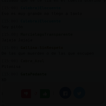
Cuidado que se te lia en el cuello uterino y
[15:00]
Culebra}Elocuente
Eso es muy grande no llego a tanto
[15:00]
Culebra}Elocuente
Soy pitón
[15:00]
MurcielagoTransparente
Jajaja Jajaja
[15:00]
Gallina-SinRespeto
De las que muerden o de las que escupen
[15:00]
Cabra_Azul
Pitonisa
[15:00]
GataPedante
XD
[15:01]
GataPedante
pa mi que es de ambas
|
Facebook
Twitter
-7
[15:01]
Gallina-SinRespeto