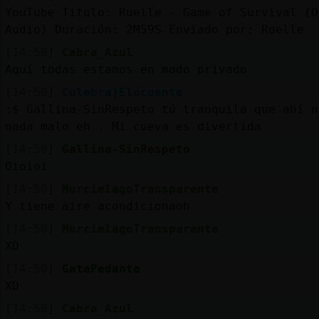
YouTube Titulo: Ruelle - Game of Survival (O
Audio) Duración: 2M59S Enviado por: Ruelle
[14:50]
Cabra_Azul
Aquí todas estamos en modo privado
[14:50]
Culebra}Elocuente
:$ Gallina-SinRespeto tú tranquila que ahí n
nada malo eh . Mi cueva es divertida
[14:50]
Gallina-SinRespeto
Oioioi
[14:50]
MurcielagoTransparente
Y tiene aire acondicionaoh
[14:50]
MurcielagoTransparente
XD
[14:50]
GataPedante
XD
[14:50]
Cabra_Azul