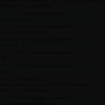
el sudor si huele es por falta de limpieza o
bacteria o mala salud
[14:52]
Gallina-SinRespeto
Jajajajajaja
[14:53]
MurcielagoTransparente
Sisi modo esclaba
[14:53]
MurcielagoTransparente
Esclava
[14:53]
MurcielagoTransparente
XD
[14:53]
MurcielagoTransparente
No?
[14:53]
Cabra_Azul
Más perdida estoy yo Gallina-SinRespeto, lle
años sin encontrarme
[14:53]
MurcielagoTransparente
No estoy segura del to