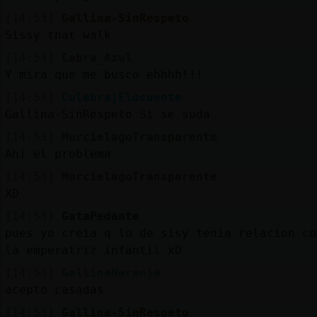
[14:53]
Gallina-SinRespeto
Sissy that walk
[14:53]
Cabra_Azul
Y mira que me busco ehhhh!!!
[14:53]
Culebra}Elocuente
Gallina-SinRespeto Si se suda
[14:53]
MurcielagoTransparente
Ahí el problema
[14:53]
MurcielagoTransparente
XD
[14:53]
GataPedante
pues yo creia q lo de sisy tenia relacion co
la emperatriz infantil xD
[14:53]
GallinaNaranja
acepto casadas
[14:53]
Gallina-SinRespeto