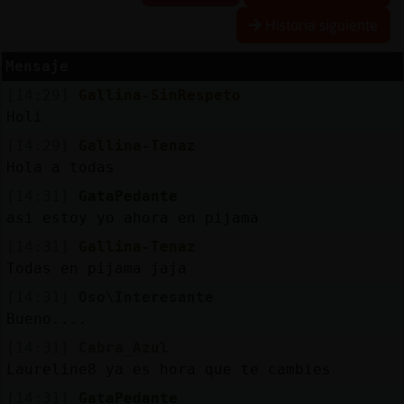
Historia siguiente
R
e
s
e
r
v
a
r
lia
s
Mensaje
a
[14:29]
Gallina-SinRespeto
Holi
A
c
tu
a
liz
a
o
n
tr
a
s
e
ñ
a
[14:29]
Gallina-Tenaz
r c
Hola a todas
[14:31]
GataPedante
asi estoy yo ahora en pijama
A
c
tu
a
liz
a
r
ir
tu
a
[14:31]
Gallina-Tenaz
IP
Todas en pijama jaja
v
l
[14:31]
Oso\Interesante
Bueno....
[14:31]
Cabra_Azul
M
is
lo
g
s
Laureline8 ya es hora que te cambies
b
[14:31]
GataPedante