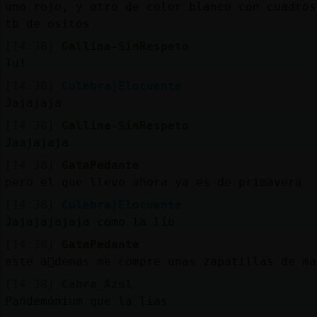
uno rojo, y otro de color blanco con cuadros
tb de ositos
[14:38]
Gallina-SinRespeto
Tu!
[14:38]
Culebra}Elocuente
Jajajaja
[14:38]
Gallina-SinRespeto
Jaajajaja
[14:38]
GataPedante
pero el que llevo ahora ya es de primavera
[14:38]
Culebra}Elocuente
Jajajajajaja como la lío
[14:38]
GataPedante
este a񯠡demas me compre unas zapatillas de ma
[14:38]
Cabra_Azul
Pandemónium que la lías