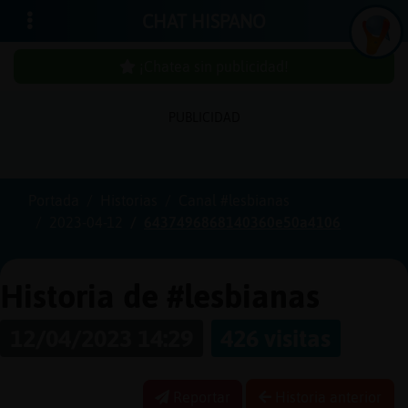
CHAT HISPANO
¡Chatea sin publicidad!
In
ic
ia
r
e
s
ió
n
PUBLICIDAD
s
Portada
Historias
Canal #lesbianas
¡C
h
a
te
a
in
u
b
lic
id
a
d
2023-04-12
6437496868140360e50a4106
s
p
!
Historia de #lesbianas
12/04/2023 14:29
426 visitas
C
r
e
a
r
n
a
u
e
n
ta
u
c
Reportar
Historia anterior