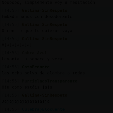
Noooooo, simplemente voy a meditación
[14:55]
Gallina-SinRespeto
Embadurnanos con desodorante
[14:55]
Gallina-SinRespeto
O con lo que tu quieras vaya
[14:55]
Gallina-SinRespeto
Ajajajajajaj
[14:56]
Cabra_Azul
Levanta tu sobaco y veras
[14:56]
GataPedante
les echa polvo de alambre a todas
[14:56]
MurcielagoTransparente
Oju como estáis jaja
[14:56]
Gallina-SinRespeto
Jajajajajajajajajja
[14:56]
Culebra}Elocuente