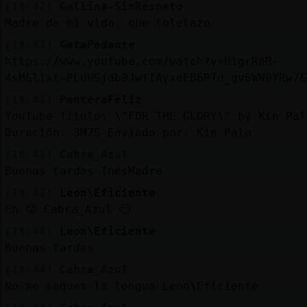
[14:42]
Gallina-SinRespeto
Madre de mi vida, que toletazo
[14:43]
GataPedante
https://www.youtube.com/watch?v=HigrRnR-
4sM&list=PLuHSjdb9JwfIAyxeEB6PTu_gv6WN0YRw7&
[14:43]
PanteraFeliz
YouTube Titulo: \"FOR THE GLORY\" by Kin Pal
Duración: 3M7S Enviado por: Kin Palo
[14:43]
Cabra_Azul
Buenas tardes InesMadre
[14:43]
Leon\Eficiente
En 😛 Cabra_Azul 🙂
[14:44]
Leon\Eficiente
Buenas tardes
[14:44]
Cabra_Azul
No me saques la lengua Leon\Eficiente