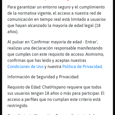
el 0.01% de las lineas del canal y está en
Para garantizar un entorno seguro y el cumplimiento
la 4º posición . .Línea aleatoria: ( Ayer
de la normativa vigente, el acceso a nuestra red de
18:41 ) "La estrenaron cuando nací creo" .Si
comunicación en tiempo real está limitado a usuarios
quieres el Ranking entero escribe : !Web
que hayan alcanzado la mayoría de edad legal (18
[20:54]
Lince}Brillante
años).
Mentirosas sois
Al pulsar en 'Confirmar mayoría de edad - Entrar',
[20:54]
Bufalo_Interesante
realizas una declaración responsable manifestando
La que lo dice lo es
que cumples con este requisito de acceso. Asimismo,
[20:54]
Bufalo_Interesante
confirmas que has leído y aceptas nuestras
Y la que propone
Condiciones de Uso
y nuestra
Política de Privacidad
.
[20:54]
Bufalo_Interesante
Información de Seguridad y Privacidad:
Xd
Requisito de Edad: ChatHispano requiere que todos
[20:54]
Lince}Brillante
sus usuarios tengan 18 años o más para participar. El
.lineas
acceso a perfiles que no cumplan este criterio está
[20:54]
Bufalo-Respetable
restringido.
Lince}Brillante ha escrito 4279 líneas, el