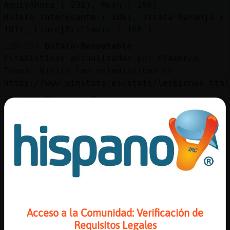
AquiyAhora ( 232), Hush ( 198),
Bufalo_Interesante ( 186), Jirafa-Naranja (
181), Lince}Brillante ( 168 )
[20:53]
Bufalo-Respetable
Estadísticas actualizadas por Flamenco-
Tenaz. Visite las estadísticas en
https://www.winstats.es/stats/lesbianas.html
[20:53]
Flamenco-Tenaz
xDDD
[20:53]
LibelulaDebil
cuánta mentira
[20:54]
LibelulaDebil
aún sales, Lince}Brillante xD
[20:54]
Bufalo_Interesante
!lineas
Acceso a la Comunidad: Verificación de
[20:54]
Bufalo-Respetable
Requisitos Legales
Bufalo_Interesante ha escrito 3299 líneas,