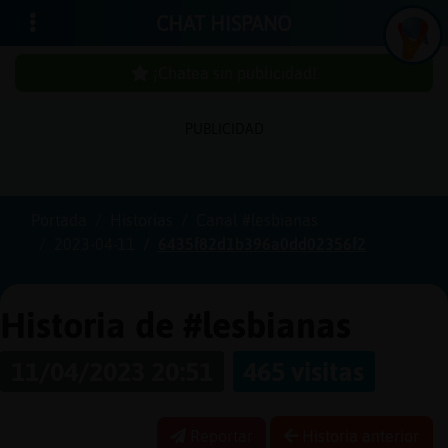
CHAT HISPANO
¡Chatea sin publicidad!
PUBLICIDAD
Iniciar
sesión
Portada
Historias
Canal #lesbianas
2023-04-11
6435f82d1b396a0dd02356f2
¡Chatea
sin
publici
Historia de #lesbianas
11/04/2023 20:51
465 visitas
Crear
una
Reportar
Historia anterior
cuenta