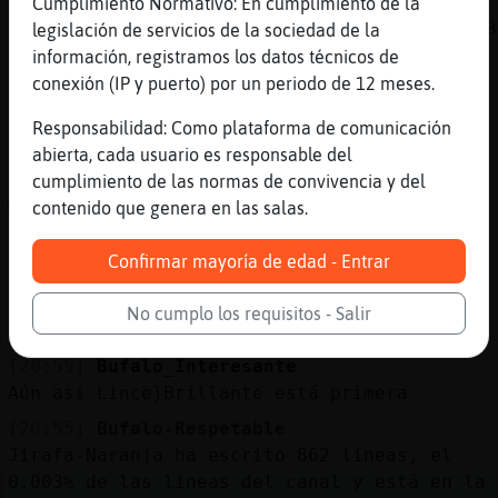
0.014% de las lineas del canal y está en la
Cumplimiento Normativo: En cumplimiento de la
1º posición . .Línea aleatoria: ( 1.4. 18:18
legislación de servicios de la sociedad de la
) "Pa levantarme a por el bizcocho" .Si
información, registramos los datos técnicos de
quieres el Ranking entero escribe : !Web
conexión (IP y puerto) por un periodo de 12 meses.
[20:54]
Lince}Brillante
Responsabilidad: Como plataforma de comunicación
:$
abierta, cada usuario es responsable del
[20:54]
Lince}Brillante
cumplimiento de las normas de convivencia y del
Mi ejericio
contenido que genera en las salas.
[20:55]
Lince}Brillante
Confirmar mayoría de edad - Entrar
Ejercicio
[20:55]
Jirafa-Naranja
No cumplo los requisitos - Salir
!lineas
[20:55]
Bufalo_Interesante
Aún así Lince}Brillante está primera
[20:55]
Bufalo-Respetable
Jirafa-Naranja ha escrito 862 líneas, el
0.003% de las lineas del canal y está en la