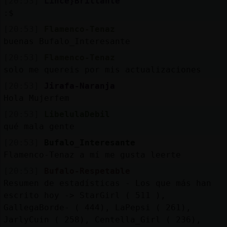
[20:53]
Lince}Brillante
:$
[20:53]
Flamenco-Tenaz
buenas Bufalo_Interesante
[20:53]
Flamenco-Tenaz
solo me quereis por mis actualizaciones
[20:53]
Jirafa-Naranja
Hola Mujerfem
[20:53]
LibelulaDebil
qué mala gente
[20:53]
Bufalo_Interesante
Flamenco-Tenaz a mí me gusta leerte
[20:53]
Bufalo-Respetable
Resumen de estadísticas - Los que más han
escrito hoy -> StarGirl ( 511 ),
GallegaBorde- ( 444), LaPepsi ( 261),
JarlyCuin ( 258), Centella_Girl ( 236),