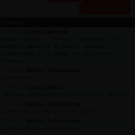
Historia siguiente
Mensaje
Reserva
[20:51]
LibelulaEnorme
alias
Busco dialogar, charlar, conversar, con
mujeres abiertas de mente, educadas,
respetuosas y si puede ser diferentes.
Gracias
Actuali
contras
[20:51]
Bufalo_Interesante
Diferentes...
[20:51]
LibelulaDebil
[Bufalo_Interesante] es diferente, prívala
Actuali
IP
[20:52]
Bufalo_Interesante
virtual
Diferente a todo lo antes dicho?
[20:52]
Bufalo_Interesante
LibelulaDebil me regalas?