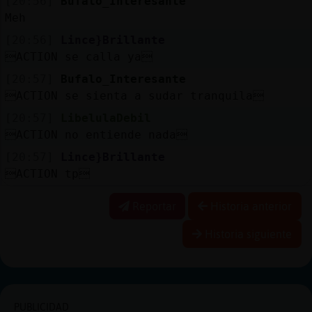
[20:56]
Bufalo_Interesante
Meh
[20:56]
Lince}Brillante
ACTION se calla ya
[20:57]
Bufalo_Interesante
ACTION se sienta a sudar tranquila
[20:57]
LibelulaDebil
ACTION no entiende nada
[20:57]
Lince}Brillante
ACTION tp
Reportar
Historia anterior
Historia siguiente
PUBLICIDAD