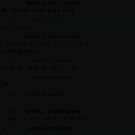
Mis
[20:52]
Bufalo_Interesante
blogs
Me dueles eles eles eles
[20:52]
LibelulaDebil
te propongo
[20:52]
Bufalo_Interesante
Mis
ACTION le pega con la ele a
foros
LibelulaDebil
[20:52]
Lince}Brillante
Casi te pone el lazo y to
Registr
[20:52]
Lince}Brillante
un
XD
canal
[20:52]
LibelulaDebil
-.-
[20:52]
Bufalo_Interesante
Más
Estoy en proceso de hincharme
gestion
[20:53]
Lince}Brillante