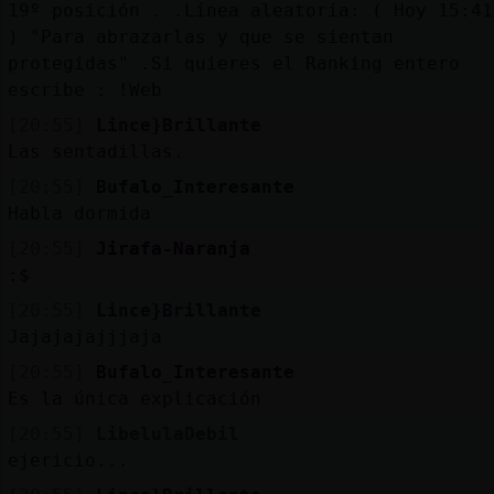
19º posición . .Línea aleatoria: ( Hoy 15:41
) "Para abrazarlas y que se sientan
protegidas" .Si quieres el Ranking entero
escribe : !Web
[20:55]
Lince}Brillante
Las sentadillas.
[20:55]
Bufalo_Interesante
Habla dormida
[20:55]
Jirafa-Naranja
:$
[20:55]
Lince}Brillante
Jajajajajjjaja
[20:55]
Bufalo_Interesante
Es la única explicación
[20:55]
LibelulaDebil
ejericio...