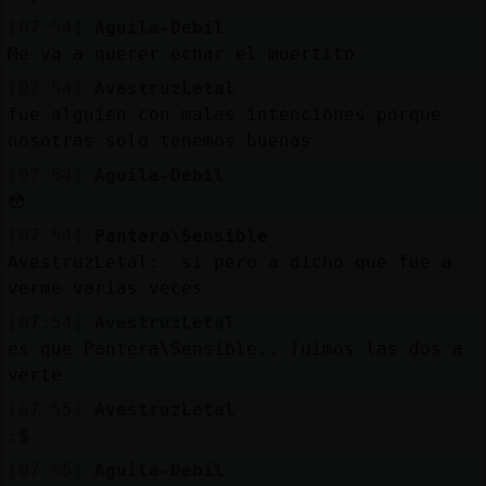
[07:54]
Aguila-Debil
Me va a querer echar el muertito
[07:54]
AvestruzLetal
fue alguien con malas intenciones porque
nosotras solo tenemos buenas
[07:54]
Aguila-Debil
😳
[07:54]
Pantera\Sensible
AvestruzLetal: si pero a dicho que fue a
verme varias veces
[07:54]
AvestruzLetal
es que Pantera\Sensible.. fuimos las dos a
verte
[07:55]
AvestruzLetal
:$
[07:55]
Aguila-Debil