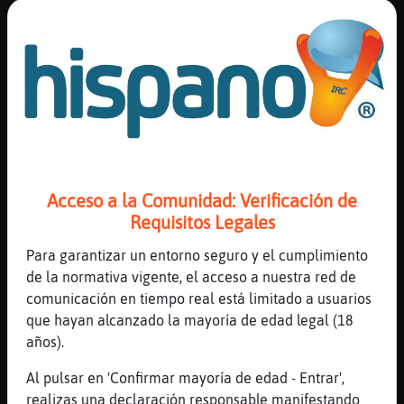
se me hace que eso estabas soñando
[07:49]
Aguila-Debil
Pantera\Sensible anduvo loquilla en sus
sueños
[07:49]
Aguila-Debil
😯
[07:49]
Pantera\Sensible
Era sueño ? Entonces gritaba yo ?
Acceso a la Comunidad: Verificación de
[07:49]
AvestruzLetal
Requisitos Legales
ps ps loquilla no..
Para garantizar un entorno seguro y el cumplimiento
[07:49]
AvestruzLetal
de la normativa vigente, el acceso a nuestra red de
si Pantera\Sensible, era tu
comunicación en tiempo real está limitado a usuarios
[07:49]
Aguila-Debil
que hayan alcanzado la mayoría de edad legal (18
Supongo qué si
años).
[07:49]
AvestruzLetal
Al pulsar en 'Confirmar mayoría de edad - Entrar',
tsss que mal que culpes a los inocentes eh
realizas una declaración responsable manifestando