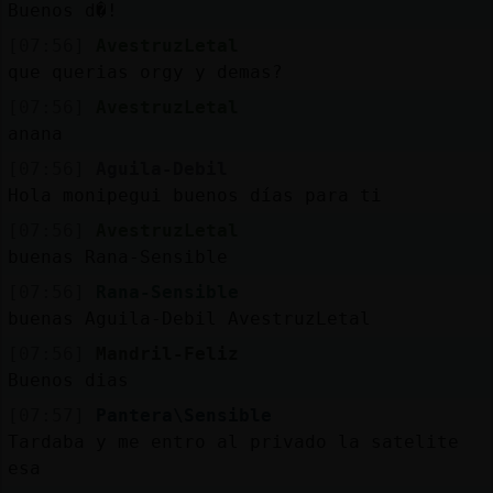
Buenos d�!
[07:56]
AvestruzLetal
que querias orgy y demas?
[07:56]
AvestruzLetal
anana
[07:56]
Aguila-Debil
Hola monipegui buenos días para ti
[07:56]
AvestruzLetal
buenas Rana-Sensible
[07:56]
Rana-Sensible
buenas Aguila-Debil AvestruzLetal
[07:56]
Mandril-Feliz
Buenos dias
[07:57]
Pantera\Sensible
Tardaba y me entro al privado la satelite
esa