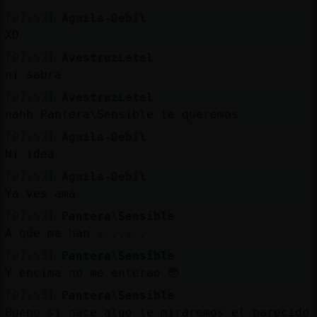
[07:52]
Aguila-Debil
XD
[07:52]
AvestruzLetal
ni sabra
[07:52]
AvestruzLetal
nahh Pantera\Sensible te queremos
[07:52]
Aguila-Debil
Ni idea
[07:52]
Aguila-Debil
Ya ves amá
[07:52]
Pantera\Sensible
A que me han .......
[07:53]
Pantera\Sensible
Y encima no me enterao 😳
[07:53]
Pantera\Sensible
Bueno si nace algo le miraremos el parecido