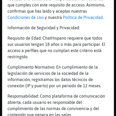
[07:50]
Aguila-Debil
que cumples con este requisito de acceso. Asimismo,
Uno aquí bien tranquis relax
confirmas que has leído y aceptas nuestras
[07:50]
Aguila-Debil
Condiciones de Uso
y nuestra
Política de Privacidad
.
Y 😯
Información de Seguridad y Privacidad:
[07:50]
AvestruzLetal
velando sus sueños
Requisito de Edad: ChatHispano requiere que todos
sus usuarios tengan 18 años o más para participar. El
[07:50]
AvestruzLetal
acceso a perfiles que no cumplan este criterio está
y apoyandola en rehab
restringido.
[07:50]
Pantera\Sensible
Ahora me explico el yogurt este que tengo
Cumplimiento Normativo: En cumplimiento de la
por aqui 👇
legislación de servicios de la sociedad de la
información, registramos los datos técnicos de
[07:51]
AvestruzLetal
conexión (IP y puerto) por un periodo de 12 meses.
ay dios mio
[07:51]
Aguila-Debil
Responsabilidad: Como plataforma de comunicación
Si, yo fui a verla y al parecer estaba
abierta, cada usuario es responsable del
tranquila
cumplimiento de las normas de convivencia y del
contenido que genera en las salas.