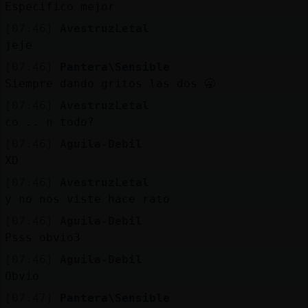
Especifico mejor
[07:46]
AvestruzLetal
jeje
[07:46]
Pantera\Sensible
Siempre dando gritos las dos 🥱
[07:46]
AvestruzLetal
co .. n todo?
[07:46]
Aguila-Debil
XD
[07:46]
AvestruzLetal
y no nos viste hace rato
[07:46]
Aguila-Debil
Psss obvio3
[07:46]
Aguila-Debil
Obvio
[07:47]
Pantera\Sensible