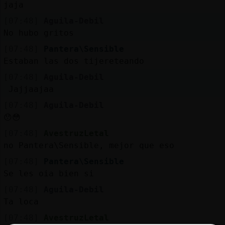
jaja
[07:48]
Aguila-Debil
No hubo gritos
[07:48]
Pantera\Sensible
Estaban las dos tijereteando
[07:48]
Aguila-Debil
Jajjaajaa
[07:48]
Aguila-Debil
😯😳
[07:48]
AvestruzLetal
no Pantera\Sensible, mejor que eso
[07:48]
Pantera\Sensible
Se les oia bien si
[07:48]
Aguila-Debil
Ta loca
[07:48]
AvestruzLetal