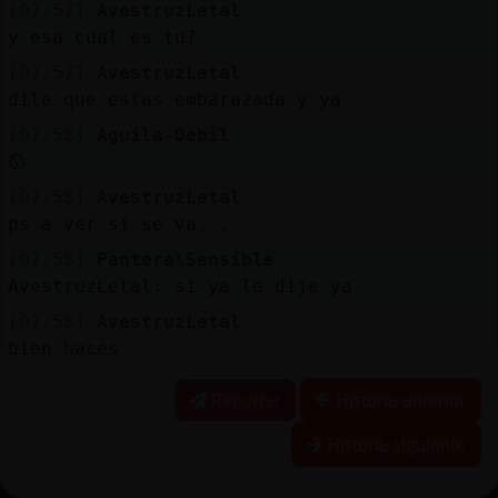
[07:57]
AvestruzLetal
y esa cual es tu?
[07:57]
AvestruzLetal
dile que estas embarazada y ya
[07:58]
Aguila-Debil
😯
[07:58]
AvestruzLetal
ps a ver si se va...
[07:58]
Pantera\Sensible
AvestruzLetal: si ya le dije ya
[07:58]
AvestruzLetal
bien haces
Reportar
Historia anterior
Historia siguiente