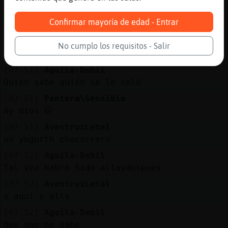
[07:51]
Aguila-Debil
:O
Confirmar mayoría de edad - Entrar
[07:51]
AvestruzLetal
si traes yoguth Pantera\Sensible, mejor
No cumplo los requisitos - Salir
checate, pudo meterse un tipo
[07:51]
Aguila-Debil
Quien sabe quién se le coló
[07:51]
Pantera\Sensible
Ay dios 🤭
[07:51]
AvestruzLetal
un yogurth chocarrero
[07:52]
Aguila-Debil
Tal vez habrá Sido allaydespues
[07:52]
AvestruzLetal
o aqui y alla
[07:52]
Aguila-Debil
Que uno no sabe