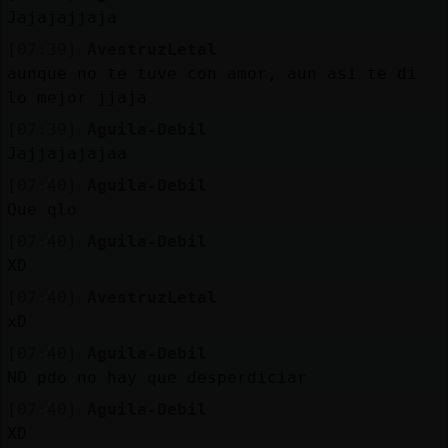
Mis
Jajajajjaja
blogs
[07:39]
AvestruzLetal
aunque no te tuve con amor, aun asi te di
lo mejor jjaja
Mis
[07:39]
Aguila-Debil
foros
Jajjajajajaa
[07:40]
Aguila-Debil
Que qlo
Registr
[07:40]
Aguila-Debil
un
XD
canal
[07:40]
AvestruzLetal
xD
[07:40]
Aguila-Debil
NO pdo no hay que desperdiciar
Más
gestion
[07:40]
Aguila-Debil
XD