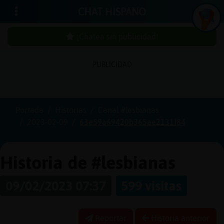
CHAT HISPANO
¡Chatea sin publicidad!
PUBLICIDAD
Iniciar
sesión
Portada
Historias
Canal #lesbianas
2023-02-09
63e59a69420b365ae2131f84
¡Chatea
sin
publici
Historia de #lesbianas
09/02/2023 07:37
599 visitas
Crear
una
Reportar
Historia anterior
cuenta