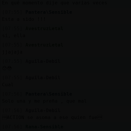
En qué momento dije que varias veces
[07:55]
Pantera\Sensible
Esta a sido !!!
[07:55]
AvestruzLetal
si, ella
[07:55]
AvestruzLetal
jjajaja
[07:55]
Aguila-Debil
😯😳
[07:55]
Aguila-Debil
Cual
[07:56]
Pantera\Sensible
Solo una y me preña , que mal
[07:56]
Aguila-Debil
ACTION se asoma a ese quien fue
[07:56]
Rana-Sensible