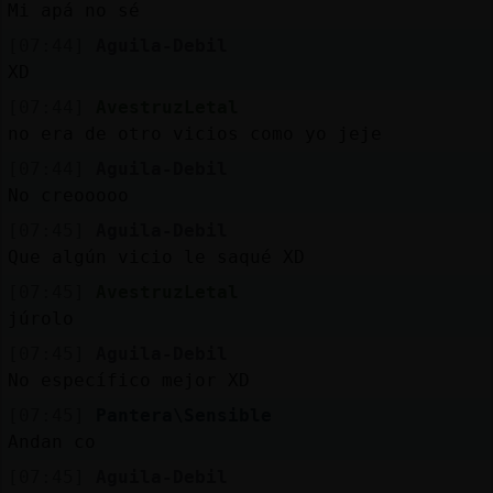
Mi apá no sé
[07:44]
Aguila-Debil
XD
[07:44]
AvestruzLetal
no era de otro vicios como yo jeje
[07:44]
Aguila-Debil
No creooooo
[07:45]
Aguila-Debil
Que algún vicio le saqué XD
[07:45]
AvestruzLetal
júrolo
[07:45]
Aguila-Debil
No específico mejor XD
[07:45]
Pantera\Sensible
Andan co
[07:45]
Aguila-Debil