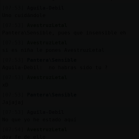
[07:53]
Aguila-Debil
Uno cuidándole
[07:53]
AvestruzLetal
Pantera\Sensible, pues que insensible eh
[07:53]
AvestruzLetal
si es niña le pones AvestruzLetal
[07:53]
Pantera\Sensible
Aguila-Debil: no habras sido tu ?
[07:53]
AvestruzLetal
xD
[07:53]
Pantera\Sensible
Jajajaj
[07:53]
Aguila-Debil
No que yo he estado aquí
[07:54]
AvestruzLetal
doy fe de ello