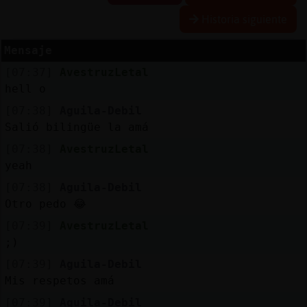
Historia siguiente
Mensaje
Reserva
[07:37]
AvestruzLetal
alias
hell o
[07:38]
Aguila-Debil
Salió bilingüe la amá
Actuali
[07:38]
AvestruzLetal
contras
yeah
[07:38]
Aguila-Debil
Otro pedo 😂
Actuali
[07:39]
AvestruzLetal
IP
;)
virtual
[07:39]
Aguila-Debil
Mis respetos amá
[07:39]
Aguila-Debil