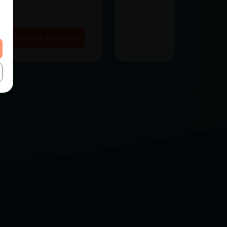
Historia siguiente