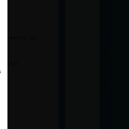
una manera de
 M anda
s