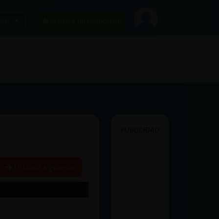
car
¡Chatea sin publicidad!
PUBLICIDAD
Historia siguiente