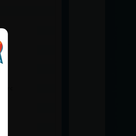
r irc