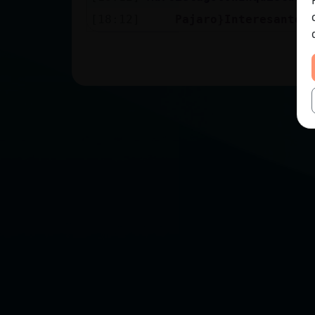
[18:12]
Pajaro}Interesante
