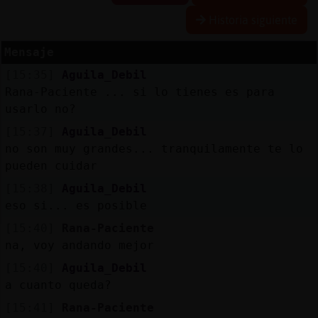
Historia siguiente
Mensaje
Reserva
[15:35]
Aguila_Debil
alias
Rana-Paciente ... si lo tienes es para
usarlo no?
[15:37]
Aguila_Debil
Actuali
no son muy grandes... tranquilamente te lo
contras
pueden cuidar
[15:38]
Aguila_Debil
eso si... es posible
Actuali
[15:40]
Rana-Paciente
IP
na, voy andando mejor
virtual
[15:40]
Aguila_Debil
a cuanto queda?
[15:41]
Rana-Paciente