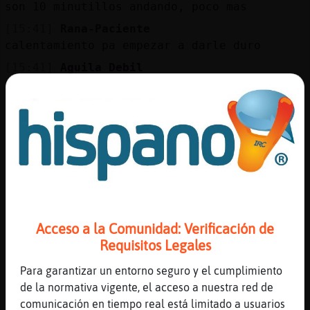
Mis
son 10 minutillos andando, poco mas
blogs
[15:41]
Rana-Paciente
calentamiento pa empezar a darle duro
[15:41]
Aguila_Debil
te sirve para elongar un poco ... ve
Mis
trotando y ya llegas precalentada
foros
[15:42]
Rana{Especial
Buenas 😊
[15:42]
Rana-Paciente
Registr
pues apa񡯬 me voy a darle un ratito
un
canal
[15:42]
Rana-Paciente
deseadme suerte en mi re primer dia xD
Acceso a la Comunidad: Verificación de
[15:42]
Aguila_Debil
Requisitos Legales
buenas Rana{Especial
Más
Para garantizar un entorno seguro y el cumplimiento
[15:42]
Aguila_Debil
gestion
de la normativa vigente, el acceso a nuestra red de
SUERTE!!
comunicación en tiempo real está limitado a usuarios