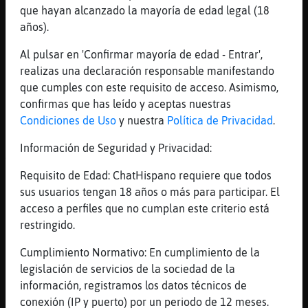
[15:42]
Rana{Especial
que hayan alcanzado la mayoría de edad legal (18
Hola Aguila_Debil 😊
años).
[15:43]
Aguila_Debil
Al pulsar en 'Confirmar mayoría de edad - Entrar',
no le des muy duro por ser el primer dia!!
realizas una declaración responsable manifestando
que maniana lo recordaras
que cumples con este requisito de acceso. Asimismo,
[15:43]
Rana{Especial
confirmas que has leído y aceptas nuestras
Primer dia... 🤔 De que???
Condiciones de Uso
y nuestra
Política de Privacidad
.
[15:43]
Rana{Especial
Información de Seguridad y Privacidad:
Ammm suerte Piumbang 😊
Requisito de Edad: ChatHispano requiere que todos
[15:43]
Aguila_Debil
sus usuarios tengan 18 años o más para participar. El
igualmente si es el primer dia lo
acceso a perfiles que no cumplan este criterio está
recordara!!
restringido.
[15:44]
Aguila_Debil
primer dia de gym Rana{Especial
Cumplimiento Normativo: En cumplimiento de la
legislación de servicios de la sociedad de la
[15:44]
Rana{Especial
información, registramos los datos técnicos de
😯
conexión (IP y puerto) por un periodo de 12 meses.