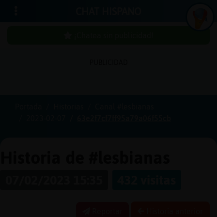
CHAT HISPANO
¡Chatea sin publicidad!
PUBLICIDAD
Iniciar
sesión
Portada
Historias
Canal #lesbianas
2023-02-07
63e2f7cf7ff95a79a06f55cb
¡Chatea
sin
publici
Historia de #lesbianas
07/02/2023 15:35
432 visitas
Crear
una
Reportar
Historia anterior
cuenta