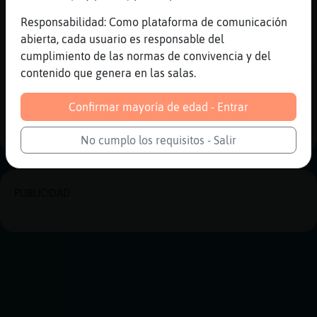
[15:44]
Rana{Especial
Uyyy siii que le dé suave 😅
Responsabilidad: Como plataforma de comunicación
abierta, cada usuario es responsable del
[15:45]
Aguila_Debil
cumplimiento de las normas de convivencia y del
de que hablas Soniaa?
contenido que genera en las salas.
Reportar
Historia anterior
Confirmar mayoría de edad - Entrar
Historia siguiente
No cumplo los requisitos - Salir
PUBLICIDAD