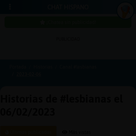
CHAT HISPANO
¡Chatea sin publicidad!
PUBLICIDAD
Iniciar
sesión
Portada
Historias
Canal #lesbianas
2023-02-06
¡Chatea
sin
publici
Historias de #lesbianas el
06/02/2023
Crear
una
Últimas publicadas
Más vistas
cuenta