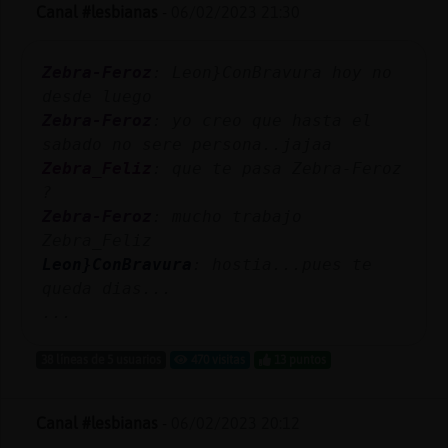
Mis
Canal #lesbianas
-
06/02/2023 21:30
blogs
Zebra-Feroz
: Leon}ConBravura hoy no
desde luego
Zebra-Feroz
: yo creo que hasta el
Mis
sabado no sere persona..jajaa
foros
Zebra_Feliz
: que te pasa Zebra-Feroz
?
Zebra-Feroz
: mucho trabajo
Registr
Zebra_Feliz
un
Leon}ConBravura
: hostia...pues te
canal
queda dias...
...
38 líneas de 5 usuarios
470 visitas
13 puntos
Más
gestion
Canal #lesbianas
-
06/02/2023 20:12