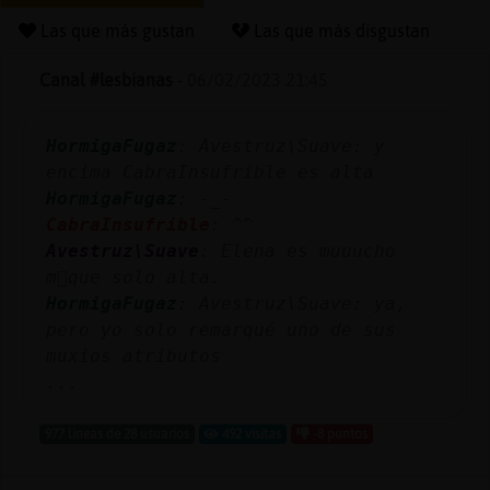
Las que más gustan
Las que más disgustan
Canal #lesbianas
-
06/02/2023 21:45
Reserva
alias
HormigaFugaz
: Avestruz\Suave: y
encima CabraInsufrible es alta
HormigaFugaz
: -_-
Actuali
CabraInsufrible
: ^^
contras
Avestruz\Suave
: Elena es muuucho
m᳠que solo alta.
HormigaFugaz
: Avestruz\Suave: ya,
pero yo solo remarqué uno de sus
Actuali
muxios atributos
IP
...
virtual
977 líneas de 28 usuarios
492 visitas
-8 puntos