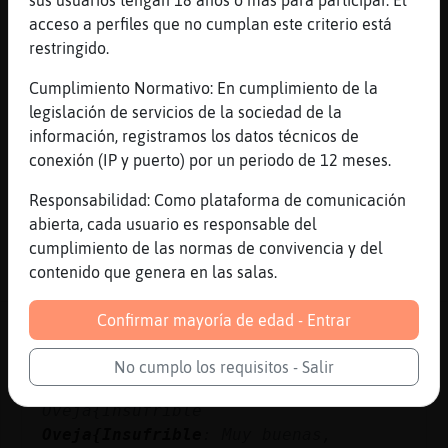
Rana-Debil
: Piumbang ay que hacer
acceso a perfiles que no cumplan este criterio está
pium pium a varios
restringido.
Rana-Debil
: Vaya ya te lo ha quitado
Cumplimiento Normativo: En cumplimiento de la
Hypatia_ jejeje
legislación de servicios de la sociedad de la
Mosca{ConBravura
: |Hypatia_| es
información, registramos los datos técnicos de
dedos rapidos tambien
conexión (IP y puerto) por un periodo de 12 meses.
Rana-Debil
: Lee mas arriba
Rana-Debil
: Al tal Pez
Responsabilidad: Como plataforma de comunicación
...
abierta, cada usuario es responsable del
cumplimiento de las normas de convivencia y del
22 líneas de 5 usuarios
460 visitas
1 puntos
contenido que genera en las salas.
Confirmar mayoría de edad - Entrar
Canal #lesbianas
-
06/02/2023 17:05
No cumplo los requisitos - Salir
Rinoceronte{Sensible
: Hallo camarafa
Oveja{Insufrible
Oveja{Insufrible
: Muy buenas,