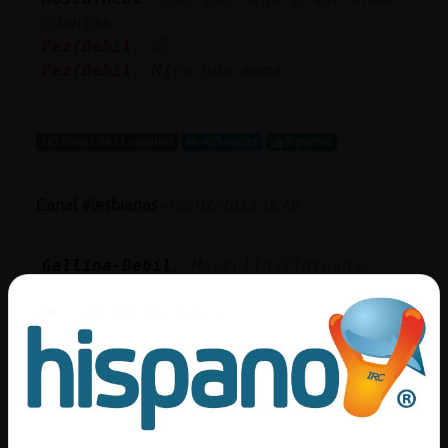
cuantas
Pez{Debil
: 🤭
Pez{Debil
: Mira una mama
...
161 líneas de 11 usuarios
485 visitas
8 puntos
Canal #lesbianas
-
06/02/2023 18:40
Gallina-Debil
: MasculinaYTatuada:
malamente...
Oso\Pedante
: Una norma UNE xDD
Perro}Pedante
: No. No es corchetes
[] es {}
Anguila_ConInquietud
: !lineas
Oso\Pedante
: No juzguéis, que el
niño jesús llora