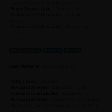
camarada Rinoceronte{Sensible
Oveja{Insufrible
: Cómo estás?
Rinoceronte{Sensible
: Siendo muy
mujer, y tú?
Rinoceronte{Sensible
: Quieres mi
útero?
...
22 líneas de 2 usuarios
466 visitas
4 puntos
Canal #lesbianas
-
06/02/2023 16:50
Rata_Fugaz
: Saludos
Murcielago\Real
: paquito7: cual?
Flamenco-ConTimidez
: Piumbang :*
Murcielago\Real
: PezBreve: Me acabas
de quitar la oportunidad de hacerme
millonario.