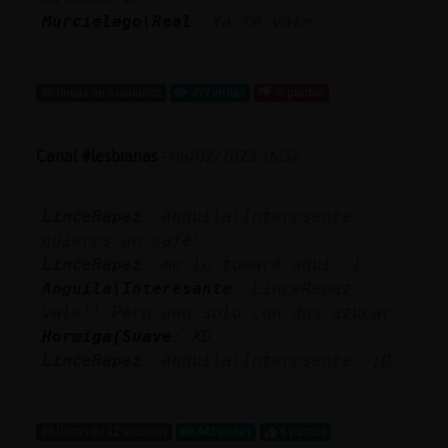
Murcielago\Real
: Ya te vale
...
36 líneas de 6 usuarios
499 visitas
-6 puntos
Canal #lesbianas
-
06/02/2023 16:32
LinceRapaz
: Anguila\Interesante:
quieres un café'
LinceRapaz
: me lo tomaré aqui :]
Anguila\Interesante
: LinceRapaz:
vale!! Pero uno solo con dos azucar
Hormiga{Suave
: XD
LinceRapaz
: Anguila\Interesante: ;D
...
99 líneas de 12 usuarios
442 visitas
6 puntos