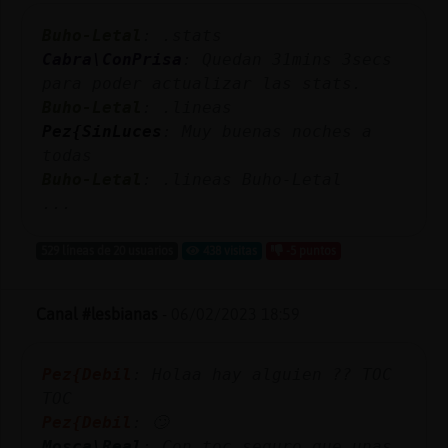
Buho-Letal
: .stats
Cabra\ConPrisa
: Quedan 31mins 3secs
para poder actualizar las stats.
Buho-Letal
: .lineas
Pez{SinLuces
: Muy buenas noches a
todas
Buho-Letal
: .lineas Buho-Letal
...
529 líneas de 20 usuarios
438 visitas
-5 puntos
Canal #lesbianas
-
06/02/2023 18:59
Pez{Debil
: Holaa hay alguien ?? TOC
TOC
Pez{Debil
: 🙄
Mosca\Real
: Con toc seguro que unas