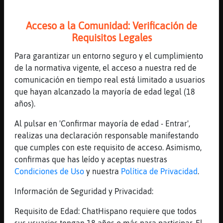
...
Acceso a la Comunidad: Verificación de
67 líneas de 10 usuarios
441 visitas
5 puntos
Requisitos Legales
Para garantizar un entorno seguro y el cumplimiento
Canal #lesbianas
-
06/02/2023 17:30
de la normativa vigente, el acceso a nuestra red de
comunicación en tiempo real está limitado a usuarios
Gata-ConPrisa
: De qué hablais?
que hayan alcanzado la mayoría de edad legal (18
Gata-ConPrisa
: Si es que habais
años).
Gata-ConPrisa
: Habais, madre mía
Al pulsar en 'Confirmar mayoría de edad - Entrar',
Mapache-Agil
: De la panela
realizas una declaración responsable manifestando
Mapache-Agil
: Y del azúcar
que cumples con este requisito de acceso. Asimismo,
...
confirmas que has leído y aceptas nuestras
Condiciones de Uso
y nuestra
Política de Privacidad
.
233 líneas de 17 usuarios
427 visitas
-2 puntos
Información de Seguridad y Privacidad:
Canal #lesbianas
-
06/02/2023 17:18
Requisito de Edad: ChatHispano requiere que todos
sus usuarios tengan 18 años o más para participar. El