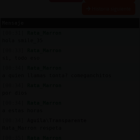
Historia siguiente
Mensaje
Reserva
[00:31]
Rata_Marron
alias
hola smile_35
[00:33]
Rata_Marron
si, todo eso
Actuali
[00:34]
Rata_Marron
contras
a quien llamas tonta? comeganchitos
[00:34]
Rata_Marron
por dios
Actuali
[00:34]
Rata_Marron
IP
a estas horas
virtual
[00:34]
Aguila\Transparente
Rata_Marron respeta
[00:35]
Rata_Marron