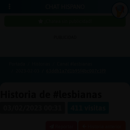
CHAT HISPANO
¡Chatea sin publicidad!
PUBLICIDAD
Iniciar
sesión
Portada
Historias
Canal #lesbianas
2023-02-03
63ddb1a7d1b95f4bc007c3f9
¡Chatea
sin
publici
Historia de #lesbianas
03/02/2023 00:31
411 visitas
Crear
una
Reportar
Historia anterior
cuenta