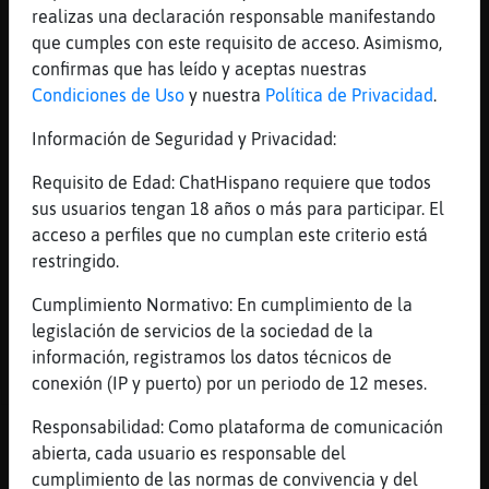
realizas una declaración responsable manifestando
y echas a este personaje webb
que cumples con este requisito de acceso. Asimismo,
[00:40]
Rata_Marron
confirmas que has leído y aceptas nuestras
en lugar de echar a personas normales
Condiciones de Uso
y nuestra
Política de Privacidad
.
[00:40]
Tiburon-Veloz
Información de Seguridad y Privacidad:
:$
[00:40]
EstrellaDeMar}Marron
Requisito de Edad: ChatHispano requiere que todos
Rata_Marron define normal
sus usuarios tengan 18 años o más para participar. El
acceso a perfiles que no cumplan este criterio está
[00:40]
Rata_Marron
restringido.
q te digan a ti q te folles a tu padre
[00:41]
Rata_Marron
Cumplimiento Normativo: En cumplimiento de la
EstrellaDeMar}Marron tomate algp
legislación de servicios de la sociedad de la
información, registramos los datos técnicos de
[00:41]
Rata_Marron
conexión (IP y puerto) por un periodo de 12 meses.
tu tb
Responsabilidad: Como plataforma de comunicación
Reportar
Historia anterior
abierta, cada usuario es responsable del
cumplimiento de las normas de convivencia y del
Historia siguiente