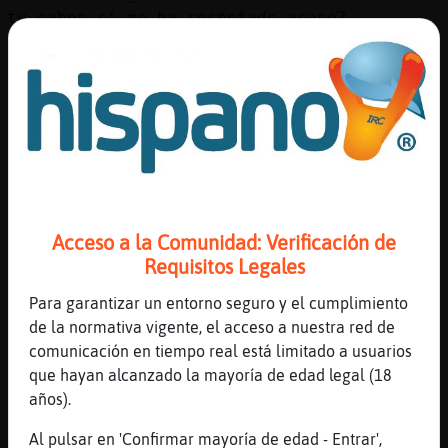
Mis
tu sabes si me ha respetado acaso?
blogs
[00:36]
Tiburon-Veloz
Se ha quedao esto....
[00:37]
Tiburon-Veloz
Mis
Chill out
foros
[00:37]
Oveja}Marron
chill out = bueno?
[00:37]
Tiburon-Veloz
Registr
Acceso a la Comunidad: Verificación de
Tranquilo relajado
un
Requisitos Legales
[00:37]
Oveja}Marron
canal
ah entiendo
Para garantizar un entorno seguro y el cumplimiento
de la normativa vigente, el acceso a nuestra red de
[00:39]
Rata_Marron
comunicación en tiempo real está limitado a usuarios
notime
que hayan alcanzado la mayoría de edad legal (18
Más
[00:39]
Rata_Marron
años).
gestion
avr si te enteras
Al pulsar en 'Confirmar mayoría de edad - Entrar',
[00:39]
Rata_Marron