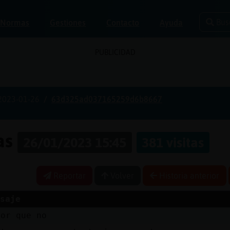
Bus
Normas
Gestiones
Contacto
Ayuda
PUBLICIDAD
2023-01-26
63d325ad037165259d6b8667
nas
26/01/2023 15:45
381 visitas
Reportar
Volver
Historia anterior
saje
jor que no