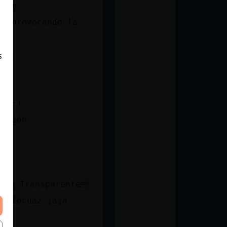
blar
do provocando la
r.
ais.
s
va :)
pasión.
me
uron-Transparente
go_Locuaz jaja