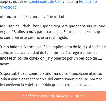
aceptas nuestras
Condiciones de Uso
y nuestra
Política de
er Tiburon-Transparente llego con ganas de ha
Privacidad
.
 aveces me dejó en fuego de la cocina encendi
Información de Seguridad y Privacidad:
sha, la bella Aisha. Buenas tardes bella Muje
ena, tú calla. Jajajajaja. Las guapas intimid
Requisito de Edad: ChatHispano requiere que todos sus usuario
tengan 18 años o más para participar. El acceso a perfiles que
D
no cumplan este criterio está restringido.
jajajajajaja Delfin}Debil.
Cumplimiento Normativo: En cumplimiento de la legislación de
rcielago_Locuaz aparte de guapa es provocati
servicios de la sociedad de la información, registramos los
e llevo toda la mañana limpiando. Tenedme com
datos técnicos de conexión (IP y puerto) por un periodo de 12
algo.
meses.
 lo sabes bien Murcielago{DelMonton y sin ver
Responsabilidad: Como plataforma de comunicación abierta,
cada usuario es responsable del cumplimiento de las normas
de convivencia y del contenido que genera en las salas.
CTION le trae el cafetito con avellana a Tib
oco he visto Australia y se q existe Murciela
Confirmar mayoría de edad - Entrar
jaja