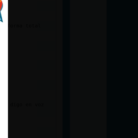
 reforma total
o.
uso digo en voz