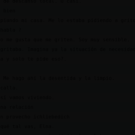
y de descanso total. O casi.
e bien
mpiando mi casa. Me lo estaba pidiendo a grit
 habla ?
no me gusta que me griten. Soy muy sensible.
 gritaba. Imagina ya la situación de necesida
ya y solo te pide eso?.
. Me hago ahí la desentida y la limpio.
 calla.
así vamos viviendo.
ena relación
en provecho ichliebedich
 qué tal vas, Elna.