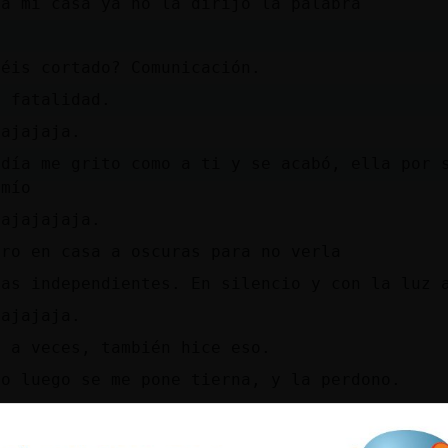
 a mi casa ya no la dirijo la palabra
?
béis cortado? Comunicación.
é fatalidad.
jajajaja.
 día me grito como a ti y se acabó, ella por 
 mío
jajajajaja.
tro en casa a oscuras para no verla
das independientes. En silencio y con la luz 
jajajaja.
, a veces, también hice eso.
ro luego se me pone tierna, y la perdono.
ii, a veces entro en casa del vecino y hablo 
nga celos y me oiga