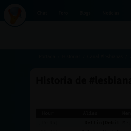
Chat
Foro
Blogs
Noticias
Iniciar
sesión
Portada
Historias
Canal #lesbianas
Historia de #lesbia
¡Chatea
sin
publicidad!
Hour
Alias
Men
[15:45]
Delfin}Debil
Me
Crear
una