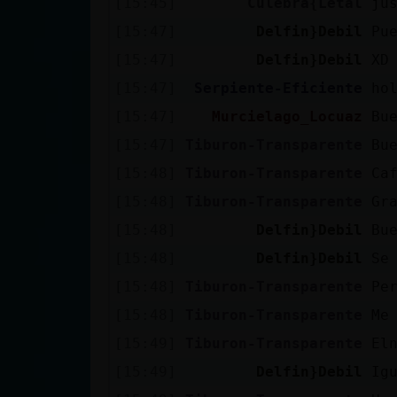
[15:45]
Culebra{Letal
ju
cuenta
[15:47]
Delfin}Debil
Pu
[15:47]
Delfin}Debil
XD
[15:47]
Serpiente-Eficiente
ho
Reservar
[15:47]
Murcielago_Locuaz
Bu
alias
[15:47]
Tiburon-Transparente
Bu
[15:48]
Tiburon-Transparente
Ca
Actualizar
[15:48]
Tiburon-Transparente
Gr
contraseña
[15:48]
Delfin}Debil
Bu
[15:48]
Delfin}Debil
Se
[15:48]
Tiburon-Transparente
Pe
Actualizar
[15:48]
Tiburon-Transparente
Me
IP virtual
[15:49]
Tiburon-Transparente
El
[15:49]
Delfin}Debil
Ig