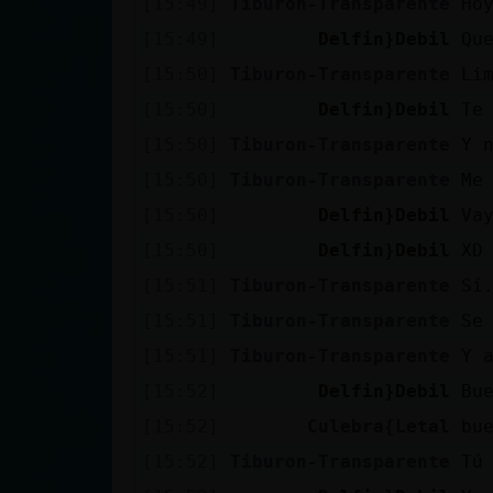
[15:49]
Tiburon-Transparente
Ho
Mis blogs
[15:49]
Delfin}Debil
Qu
[15:50]
Tiburon-Transparente
Li
Mis foros
[15:50]
Delfin}Debil
Te
[15:50]
Tiburon-Transparente
Y 
[15:50]
Tiburon-Transparente
Me
Registrar
[15:50]
Delfin}Debil
Va
un canal
[15:50]
Delfin}Debil
XD
[15:51]
Tiburon-Transparente
Sí
[15:51]
Tiburon-Transparente
Se
Más
[15:51]
Tiburon-Transparente
Y 
gestiones
[15:52]
Delfin}Debil
Bu
[15:52]
Culebra{Letal
bu
[15:52]
Tiburon-Transparente
Tú