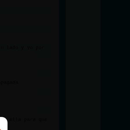
su lado y yo por
apagada.
con ella para que