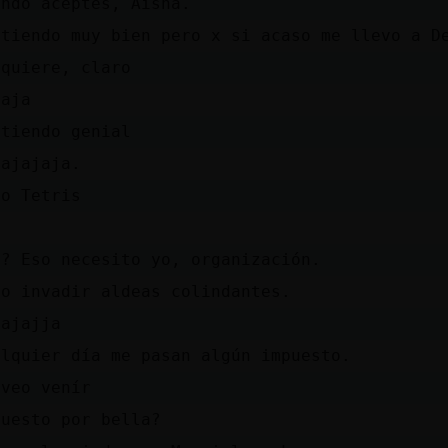
ando aceptes, Aisha.
 tiendo muy bien pero x si acaso me llevo a D
 quiere, claro
jaja
 tiendo genial
jajajaja.
go Tetris
s? Eso necesito yo, organización.
no invadir aldeas colindantes.
jajajja
alquier día me pasan algún impuesto.
 veo venír
puesto por bella?