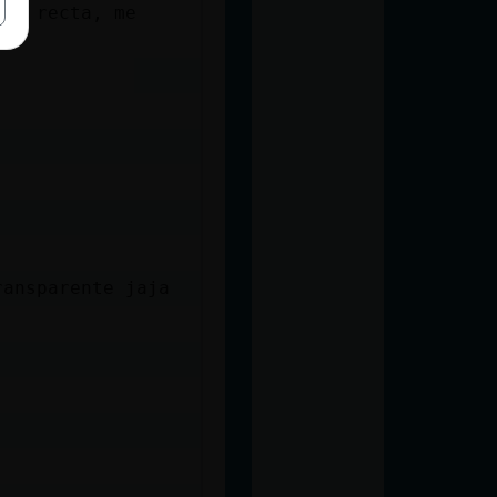
nea recta, me
ransparente jaja