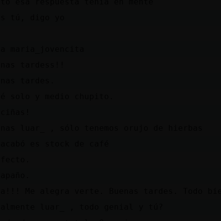
sto esa respuesta tenia en mente
es tú, digo yo
la maria_jovencita
enas tardess!!
enas tardes.
fé solo y medio chupito.
aciñas!
enas luar_ , sólo tenemos orujo de hierbas
 acabó es stock de café
rfecto.
 apaño.
na!!! Me alegra verte. Buenas tardes. Todo bi
ualmente luar_ , todo genial y tú?