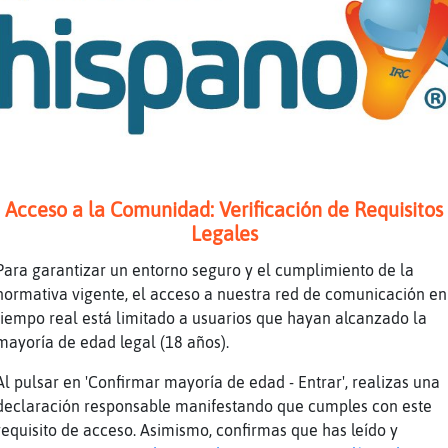
jajajajaja.
e tome nota de que casas hay más.
entro hablando sola diciendo que voy ha hacer
e no se crea única y se venga arriba, gritand
ra que se asuste
Acceso a la Comunidad: Verificación de Requisitos
jajajajajajajaja
Legales
buron-Transparente hola guapaaaa !!!!
Para garantizar un entorno seguro y el cumplimiento de la
la Delfin}Debil
normativa vigente, el acceso a nuestra red de comunicación en
la aisha_
tiempo real está limitado a usuarios que hayan alcanzado la
 también amenazo con reformarla. A veces incl
mayoría de edad legal (18 años).
ta: es mejor quemarlo todo que limpiarlo.
Al pulsar en 'Confirmar mayoría de edad - Entrar', realizas una
ahí ya la intimido total.
declaración responsable manifestando que cumples con este
jajajjajaj
requisito de acceso. Asimismo, confirmas que has leído y