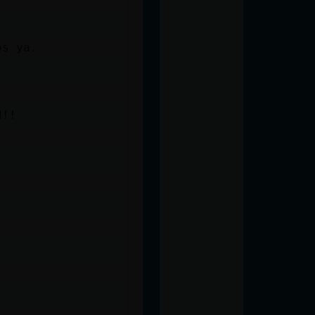
os ya.
d!!