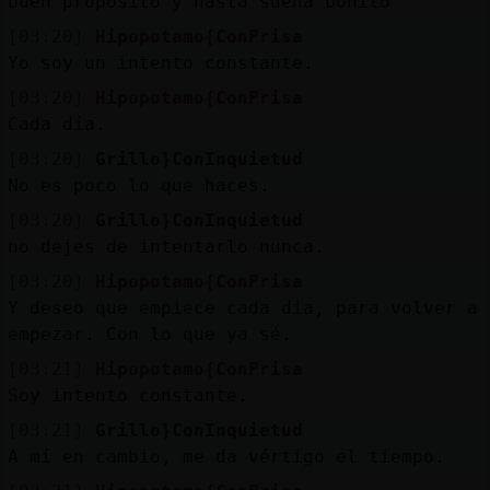
buen proposito y hasta suena bonito
[03:20]
Hipopotamo{ConPrisa
Yo soy un intento constante.
[03:20]
Hipopotamo{ConPrisa
Cada día.
[03:20]
Grillo}ConInquietud
No es poco lo que haces.
[03:20]
Grillo}ConInquietud
no dejes de intentarlo nunca.
[03:20]
Hipopotamo{ConPrisa
Y deseo que empiece cada dia, para volver a
empezar. Con lo que ya sé.
[03:21]
Hipopotamo{ConPrisa
Soy intento constante.
[03:21]
Grillo}ConInquietud
A mí en cambio, me da vértigo el tiempo.