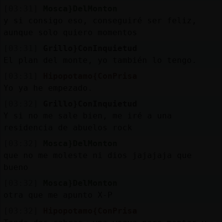
[03:31]
Mosca}DelMonton
y si consigo eso, conseguiré ser feliz,
aunque solo quiero momentos
[03:31]
Grillo}ConInquietud
El plan del monte, yo también lo tengo.
[03:31]
Hipopotamo{ConPrisa
Yo ya he empezado.
[03:32]
Grillo}ConInquietud
Y si no me sale bien, me iré a una
residencia de abuelos rock
[03:32]
Mosca}DelMonton
que no me moleste ni dios jajajaja que
bueno
[03:32]
Mosca}DelMonton
otra que me apunto X-P
[03:32]
Hipopotamo{ConPrisa