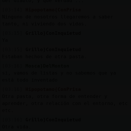
del diablo, y que verdad ...
[03:14]
Hipopotamo{ConPrisa
Ninguno de nosotros llegaremos a saber
tanto, ni viviendo dos vidas.
[03:15]
Grillo}ConInquietud
Ya
[03:15]
Grillo}ConInquietud
Estaban hechos de otra pasta.
[03:16]
Mosca}DelMonton
si, vamos de listas y no sabemos que ya
está todo inventado
[03:16]
Hipopotamo{ConPrisa
Otra pasta, otra forma de entender y
aprender, otra relación con el entorno, etc
etc.
[03:16]
Grillo}ConInquietud
Otra vida.