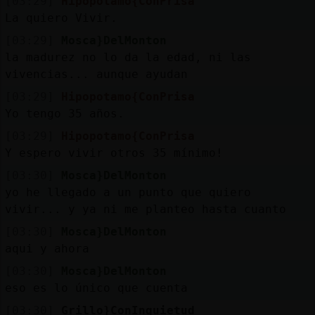
[03:29]
Hipopotamo{ConPrisa
La quiero Vivir.
[03:29]
Mosca}DelMonton
la madurez no lo da la edad, ni las
vivencias... aunque ayudan
[03:29]
Hipopotamo{ConPrisa
Yo tengo 35 años.
[03:29]
Hipopotamo{ConPrisa
Y espero vivir otros 35 mínimo!
[03:30]
Mosca}DelMonton
yo he llegado a un punto que quiero
vivir... y ya ni me planteo hasta cuanto
[03:30]
Mosca}DelMonton
aqui y ahora
[03:30]
Mosca}DelMonton
eso es lo único que cuenta
[03:30]
Grillo}ConInquietud