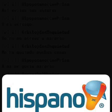
[03:23]
Hipopotamo{ConPrisa
Así evitas las alturas.
[03:23]
Hipopotamo{ConPrisa
Y el vértigo.
[03:23]
Grillo}ConInquietud
Yo no me atrevo a mirarlo.
[03:23]
Grillo}ConInquietud
Me ha quitado muchas cosas.
[03:23]
Hipopotamo{ConPrisa
A mi me gusta mirarlo.
[03:23]
Mosca}DelMonton
a mi me gusta el vertigo
[03:23]
Hipopotamo{ConPrisa
Me encanta, de hecho.
[03:24]
Mosca}DelMonton
que seria la vida sin emoción