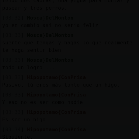
Tendo dos cabras, una yegua para montar y
pasear y tres perros.
[03:32]
Mosca}DelMonton
yo en cambio asi no seria feliz
[03:33]
Mosca}DelMonton
suerte que tengas y hagas lo que realmente
te haga sentir bien
[03:33]
Mosca}DelMonton
todo un logro ...
[03:33]
Hipopotamo{ConPrisa
Pasivo, tú eres más tonto que un higo.
[03:33]
Hipopotamo{ConPrisa
Y eso no es ser como nadie
[03:33]
Hipopotamo{ConPrisa
Es ser un higo.
[03:34]
Hipopotamo{ConPrisa
Siguiente.