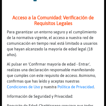
[03:24]
Hipopotamo{ConPrisa
El vértigo no es emoción, es sensación.
Acceso a la Comunidad: Verificación de
[03:24]
Grillo}ConInquietud
Requisitos Legales
Exacto.
[03:24]
Hipopotamo{ConPrisa
Para garantizar un entorno seguro y el cumplimiento
Hay a quien le gusta. Y a quién no.
de la normativa vigente, el acceso a nuestra red de
comunicación en tiempo real está limitado a usuarios
[03:25]
Mosca}DelMonton
que hayan alcanzado la mayoría de edad legal (18
exacto
años).
[03:25]
Hipopotamo{ConPrisa
Y la sensación es un modo de percibir.
Al pulsar en 'Confirmar mayoría de edad - Entrar',
realizas una declaración responsable manifestando
[03:25]
Hipopotamo{ConPrisa
que cumples con este requisito de acceso. Asimismo,
Cada persona percibe de un modo distinto.
confirmas que has leído y aceptas nuestras
[03:26]
Grillo}ConInquietud
Condiciones de Uso
y nuestra
Política de Privacidad
.
Yo me quería quedar con 25 años eternos
Información de Seguridad y Privacidad:
[03:26]
Mosca}DelMonton
uffff
Requisito de Edad: ChatHispano requiere que todos