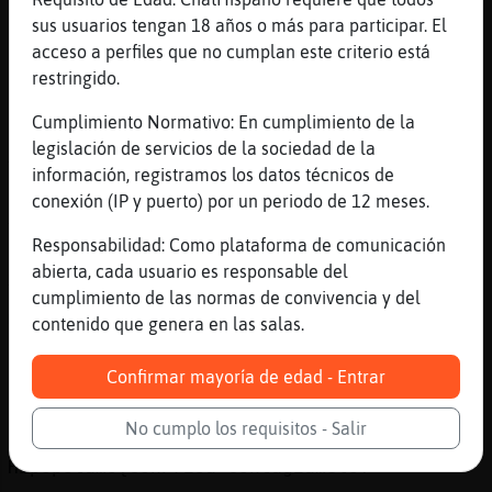
[03:26]
Hipopotamo{ConPrisa
sus usuarios tengan 18 años o más para participar. El
Pues te perderías todo lo que viene luego.
acceso a perfiles que no cumplan este criterio está
restringido.
[03:26]
Mosca}DelMonton
yo no querría vivir eteranamente
Cumplimiento Normativo: En cumplimiento de la
[03:26]
Hipopotamo{ConPrisa
legislación de servicios de la sociedad de la
Y es mucho mejor.
información, registramos los datos técnicos de
conexión (IP y puerto) por un periodo de 12 meses.
[03:26]
Grillo}ConInquietud
Y nada, siguió pasando, uno y otro y otro
Responsabilidad: Como plataforma de comunicación
[03:27]
Hipopotamo{ConPrisa
abierta, cada usuario es responsable del
Yo estoy fascinada con poder cumplir un año
cumplimiento de las normas de convivencia y del
más, cada año.
contenido que genera en las salas.
[03:27]
Grillo}ConInquietud
Confirmar mayoría de edad - Entrar
Pero es que lo que vino luego, no fue
bonito.
No cumplo los requisitos - Salir
[03:27]
Grillo}ConInquietud
Hipopotamo{ConPrisa contágiamelo!