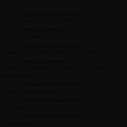
Hasta que Dios quiera :p
[03:30]
Hipopotamo{ConPrisa
Yo, a tope, hasta los 70.
[03:30]
Mosca}DelMonton
ese es mi lema
[03:31]
Hipopotamo{ConPrisa
Luego retiro espiritual en el monte.
[03:31]
Mosca}DelMonton
eso me ha ensañado la vida, los años y la
experiencia
[03:31]
Hipopotamo{ConPrisa
Y que no me moleste ni dios.
[03:31]
Grillo}ConInquietud
jajsjsjaja
[03:31]
Hipopotamo{ConPrisa
Jajajajajaja