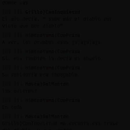
Mis
donde vas
blogs
[03:13]
Grillo}ConInquietud
El mío decía, “ sabe más el diablo por
viejo que por diablo”.
[03:13]
Hipopotamo{ConPrisa
Mis
A ver, las pruebas esas jajajajaja
foros
[03:13]
Hipopotamo{ConPrisa
Sí, esa también la decía mi abuelo.
[03:14]
Hipopotamo{ConPrisa
Registr
Su sabiduría era impagable.
un
canal
[03:14]
Mosca}DelMonton
las quieres?
[03:14]
Hipopotamo{ConPrisa
En todo.
Más
[03:14]
Mosca}DelMonton
gestion
Grillo}ConInquietud me encanta esa frase