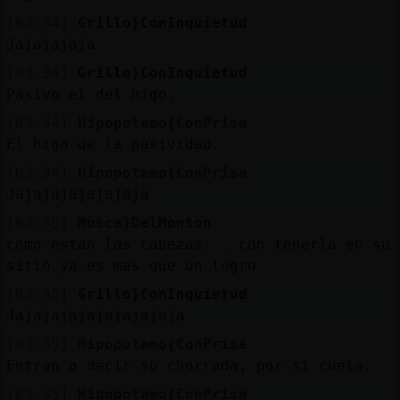
[03:34]
Grillo}ConInquietud
Jajajajaja
[03:34]
Grillo}ConInquietud
Pasivo el del higo.
[03:34]
Hipopotamo{ConPrisa
El higo de la pasividad.
[03:34]
Hipopotamo{ConPrisa
Jajajajajajajaja
[03:35]
Mosca}DelMonton
como estan las cabezas... con tenerla en su
sitio ya es mas que un logro
[03:35]
Grillo}ConInquietud
Jajajajajajajajajaja
[03:35]
Hipopotamo{ConPrisa
Entran a decir su chorrada, por si cuela.
[03:35]
Hipopotamo{ConPrisa