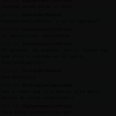
[03:21]
Hipopotamo{ConPrisa
Depende desde dónde se mire.
[03:21]
Mosca}DelMonton
Hipopotamo{ConPrisa: y no es agotador?
[03:21]
Hipopotamo{ConPrisa
Es maravilloso. Aquiyahora.
[03:22]
Hipopotamo{ConPrisa
Yo aprendi, de pequeña, que el tiempo hay
que mirarlo sentada en el suelo,
AnacletoCompleto.
[03:22]
Mosca}DelMonton
que maravilla
[03:22]
Grillo}ConInquietud
Voy a tener que ir a buscar otra manta
porque me estoy congelando:/
[03:23]
Hipopotamo{ConPrisa
Para tener perspectiva real.