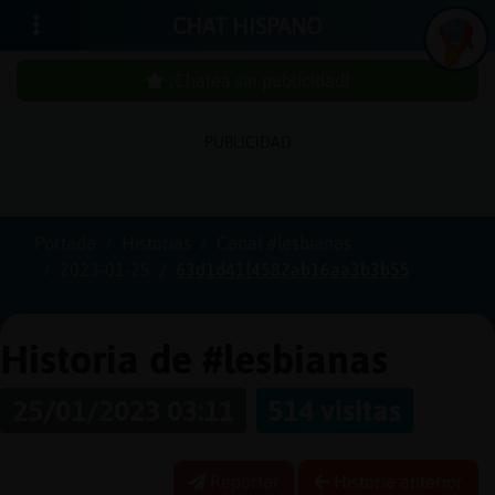
CHAT HISPANO
¡Chatea sin publicidad!
PUBLICIDAD
Iniciar
sesión
Portada
Historias
Canal #lesbianas
2023-01-25
63d1d41f4582ab16aa3b3b55
¡Chatea
sin
publici
Historia de #lesbianas
25/01/2023 03:11
514 visitas
Crear
una
Reportar
Historia anterior
cuenta