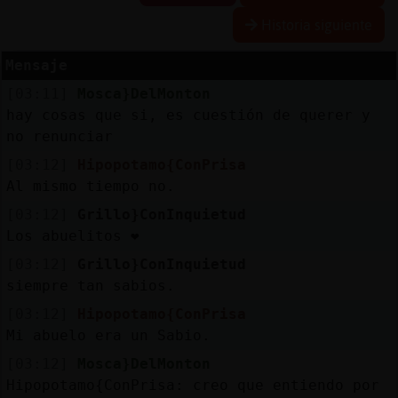
Historia siguiente
Mensaje
Reserva
[03:11]
Mosca}DelMonton
alias
hay cosas que si, es cuestión de querer y
no renunciar
[03:12]
Hipopotamo{ConPrisa
Actuali
Al mismo tiempo no.
contras
[03:12]
Grillo}ConInquietud
Los abuelitos ❤️
[03:12]
Grillo}ConInquietud
Actuali
siempre tan sabios.
IP
[03:12]
Hipopotamo{ConPrisa
virtual
Mi abuelo era un Sabio.
[03:12]
Mosca}DelMonton
Hipopotamo{ConPrisa: creo que entiendo por