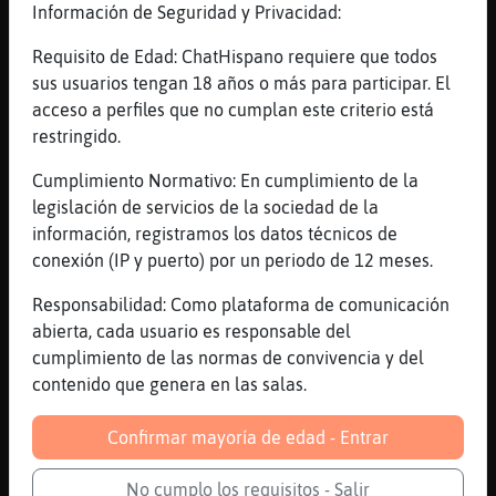
se reconecta con otro nick
Información de Seguridad y Privacidad:
[04:33]
Hipopotamo}Feroz
Requisito de Edad: ChatHispano requiere que todos
Jjaajjajaa
sus usuarios tengan 18 años o más para participar. El
[04:33]
Hipopotamo}Feroz
acceso a perfiles que no cumplan este criterio está
Hay que pagar el internet 😜
restringido.
[04:34]
Grillo}Insufrible
Cumplimiento Normativo: En cumplimiento de la
gyuft <-- con ese nick se reconecta
legislación de servicios de la sociedad de la
[04:34]
Grillo}Insufrible
información, registramos los datos técnicos de
si tengo 3 internetes
conexión (IP y puerto) por un periodo de 12 meses.
[04:34]
Grillo}Insufrible
Responsabilidad: Como plataforma de comunicación
uno por satelite y dos de fibra optivca
abierta, cada usuario es responsable del
[04:34]
Hipopotamo}Feroz
cumplimiento de las normas de convivencia y del
Esooo mamonaaaa
contenido que genera en las salas.
[04:34]
Grillo}Insufrible
Confirmar mayoría de edad - Entrar
*optica
[04:34]
Grillo}Insufrible
No cumplo los requisitos - Salir