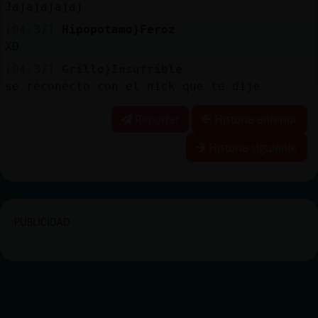
Jajajajajaj
[04:37]
Hipopotamo}Feroz
XD
[04:37]
Grillo}Insufrible
se reconecto con el nick que te dije
Reportar
Historia anterior
Historia siguiente
PUBLICIDAD