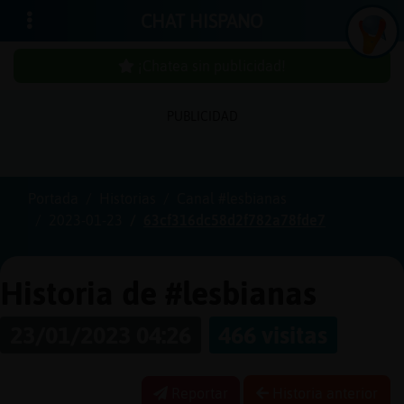
CHAT HISPANO
¡Chatea sin publicidad!
PUBLICIDAD
Iniciar
sesión
Portada
Historias
Canal #lesbianas
2023-01-23
63cf316dc58d2f782a78fde7
¡Chatea
sin
publici
Historia de #lesbianas
23/01/2023 04:26
466 visitas
Crear
una
Reportar
Historia anterior
cuenta