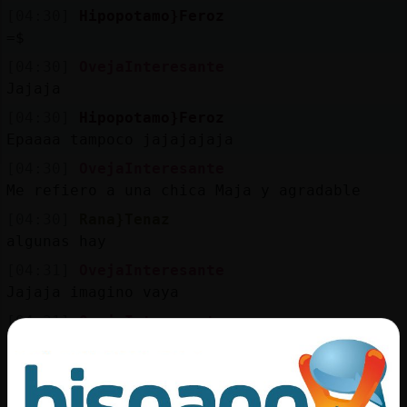
[04:30]
Hipopotamo}Feroz
=$
[04:30]
OvejaInteresante
Jajaja
[04:30]
Hipopotamo}Feroz
Epaaaa tampoco jajajajaja
[04:30]
OvejaInteresante
Me refiero a una chica Maja y agradable
[04:30]
Rana}Tenaz
algunas hay
[04:31]
OvejaInteresante
Jajaja imagino vaya
[04:31]
OvejaInteresante
Bueno yo soy súper salada .Eso si
[04:32]
Grillo}Insufrible
es salada de tener mala suerte?