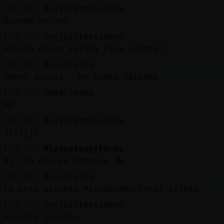
Mis
[04:29]
OvejaInteresante
blogs
Buenas noches
[04:29]
OvejaInteresante
Alguna chica Salada para relato?
Mis
[04:29]
Rana}Tenaz
foros
somos dulces , no somos saladas
[04:29]
Rana}Tenaz
XD
Registr
[04:29]
OvejaInteresante
un
Jjijjji
canal
[04:29]
Hipopotamo}Feroz
Ni tan dulces tampoco 😂
[04:29]
Rana}Tenaz
tu eres picante Hipopotamo}Feroz jejeje
Más
gestion
[04:29]
OvejaInteresante
Vaaalee jajajaa