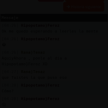
Historia siguiente
Mensaje
Reserva
[04:26]
Hipopotamo}Feroz
alias
Ok me quedo esperando a leerles la mente
[04:26]
Hipopotamo}Feroz
😂
Actuali
[04:26]
Rana}Tenaz
contras
AquiyAhora , ponle al dia a
Hipopotamo}Feroz XD
[04:27]
Rana}Tenaz
Actuali
que fuistes la que puso eso
IP
[04:28]
Hipopotamo}Feroz
virtual
Cómo?
[04:28]
Hipopotamo}Feroz
🤔