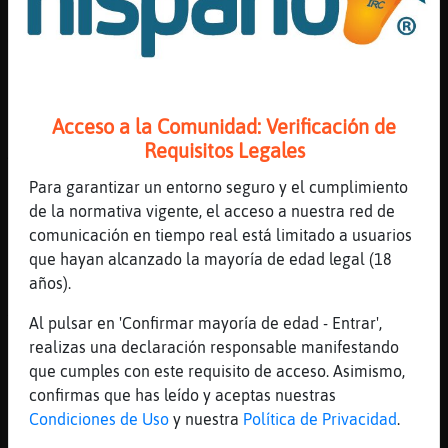
[04:32]
Hipopotamo}Feroz
Grillo}Insufrible 😯
[04:32]
Grillo}Insufrible
holas Hipopotamo}Feroz x)
Acceso a la Comunidad: Verificación de
[04:33]
Hipopotamo}Feroz
Requisitos Legales
Ayer te caiste
[04:33]
Hipopotamo}Feroz
Para garantizar un entorno seguro y el cumplimiento
Hola 👋🏻😊
de la normativa vigente, el acceso a nuestra red de
comunicación en tiempo real está limitado a usuarios
[04:33]
Grillo}Insufrible
que hayan alcanzado la mayoría de edad legal (18
si?
años).
[04:33]
Hipopotamo}Feroz
Y hoy también 😅
Al pulsar en 'Confirmar mayoría de edad - Entrar',
realizas una declaración responsable manifestando
[04:33]
Grillo}Insufrible
que cumples con este requisito de acceso. Asimismo,
no lo recuerdo bien, pero lo recuerdo
confirmas que has leído y aceptas nuestras
perfectamente
Condiciones de Uso
y nuestra
Política de Privacidad
.
[04:33]
Grillo}Insufrible