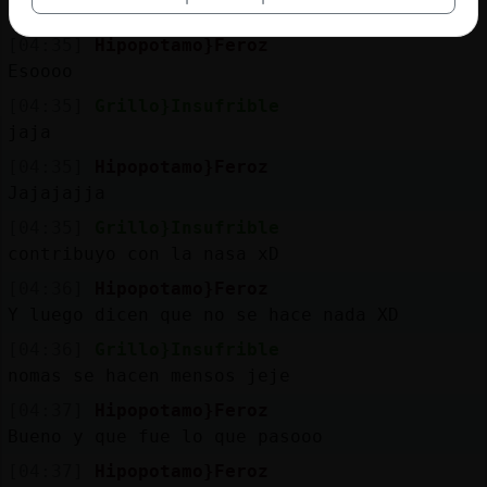
a webo que si
[04:35]
Hipopotamo}Feroz
Esoooo
[04:35]
Grillo}Insufrible
jaja
[04:35]
Hipopotamo}Feroz
Jajajajja
[04:35]
Grillo}Insufrible
contribuyo con la nasa xD
[04:36]
Hipopotamo}Feroz
Y luego dicen que no se hace nada XD
[04:36]
Grillo}Insufrible
nomas se hacen mensos jeje
[04:37]
Hipopotamo}Feroz
Bueno y que fue lo que pasooo
[04:37]
Hipopotamo}Feroz