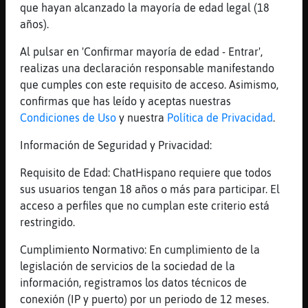
que hayan alcanzado la mayoría de edad legal (18
Joder
años).
[15:17]
CulebraBreve
Entonces lo que te arregla por un lado te
Al pulsar en 'Confirmar mayoría de edad - Entrar',
lo fastidia por el otro?
realizas una declaración responsable manifestando
que cumples con este requisito de acceso. Asimismo,
[15:17]
Aguila_ConPereza
confirmas que has leído y aceptas nuestras
CulebraBreve: a velverosa la teneis aquí
Condiciones de Uso
y nuestra
Política de Privacidad
.
para consejos de salud, belleza.. y demás
no??? A esta si la pagáis...
Información de Seguridad y Privacidad:
[15:17]
CulebraBreve
Requisito de Edad: ChatHispano requiere que todos
Aguila_ConPereza: Y lo hace gratis!
sus usuarios tengan 18 años o más para participar. El
[15:17]
Tigre-Especial
acceso a perfiles que no cumplan este criterio está
A mi no me pagan nada. xD
restringido.
[15:17]
CulebraBreve
Cumplimiento Normativo: En cumplimiento de la
Aguila_ConPereza: Ella es maravillosa.
legislación de servicios de la sociedad de la
[15:17]
Aguila_ConPereza
información, registramos los datos técnicos de
Jajajajajja
conexión (IP y puerto) por un periodo de 12 meses.