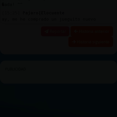
�ada! ^^
[15:25]
Pajaro{Elocuente
ay, me he comprado un jueguito nuevo
Reportar
Historia anterior
Historia siguiente
PUBLICIDAD