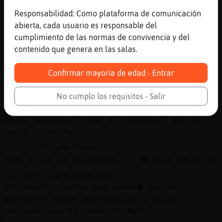
[15:17]
Tigre-Especial
Responsabilidad: Como plataforma de comunicación
Y, Aguila_ConPereza, el problema de la
abierta, cada usuario es responsable del
Vitamina D, y que la mande un m餩co, es por
cumplimiento de las normas de convivencia y del
lo que le he dicho a CulebraBreve.
contenido que genera en las salas.
[15:18]
CulebraBreve
Tigre-Especial: El medico me ha recetado
Confirmar mayoría de edad - Entrar
dos pastillas al dia, le hago caso o no? :$
[15:18]
Aguila_ConPereza
No cumplo los requisitos - Salir
Tigre-Especial: pues no des más consejos
en el general.. todo al privado.. que lo
copia el resto
[15:18]
Tigre-Especial
Pues si te ha dicho eso... S�hazle caso. xD
[15:18]
Tigre-Especial
SofiaaHot25 opino que deber� quererte
m᳠para no tener que decirle a otras
personas que te suban el ego.