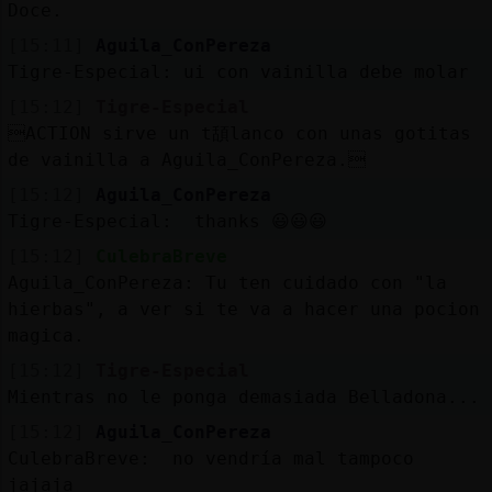
Mis
Doce.
blogs
[15:11]
Aguila_ConPereza
Tigre-Especial: ui con vainilla debe molar
[15:12]
Tigre-Especial
ACTION sirve un t頢lanco con unas gotitas
Mis
de vainilla a Aguila_ConPereza.
foros
[15:12]
Aguila_ConPereza
Tigre-Especial: thanks 😃😃😃
[15:12]
CulebraBreve
Registr
Aguila_ConPereza: Tu ten cuidado con "la
un
hierbas", a ver si te va a hacer una pocion
canal
magica.
[15:12]
Tigre-Especial
Mientras no le ponga demasiada Belladona...
Más
[15:12]
Aguila_ConPereza
gestion
CulebraBreve: no vendría mal tampoco
jajaja