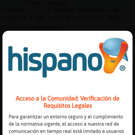
[15:15]
Tigre-Especial
Tomando el sol o tomando suplementos de
Vitamina D que te ha de recetar el m餩co.
[15:16]
CulebraBreve
ACTION apunta.
[15:16]
Aguila_ConPereza
O ala herboristería
[15:16]
CulebraBreve
Tigre-Especial: La segunda opcion ya la
tengo :$
[15:16]
Aguila_ConPereza
A ver qué te dan
Acceso a la Comunidad: Verificación de
[15:16]
Tigre-Especial
Requisitos Legales
Pero hay que tener cuidado con la segunda
opci󮬠ya que endurece los huesos y los
Para garantizar un entorno seguro y el cumplimiento
vuelve m᳠fr᧩les.
de la normativa vigente, el acceso a nuestra red de
comunicación en tiempo real está limitado a usuarios
[15:16]
CulebraBreve