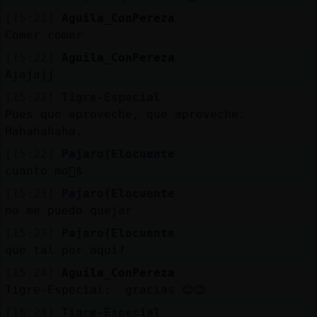
[15:21]
Aguila_ConPereza
Comer comer
[15:22]
Aguila_ConPereza
Ajajajj
[15:22]
Tigre-Especial
Pues que aproveche, que aproveche.
Hahahahaha.
[15:22]
Pajaro{Elocuente
cuanto mo񯠺$
[15:23]
Pajaro{Elocuente
no me puedo quejar
[15:23]
Pajaro{Elocuente
que tal por aqui?
[15:24]
Aguila_ConPereza
Tigre-Especial: gracias 😊😊
[15:24]
Tigre-Especial