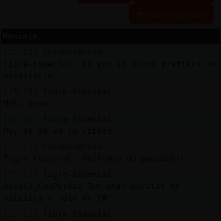
Historia siguiente
Mensaje
Reserva
[15:10]
CulebraBreve
alias
Tigre-Especial: Yo por si acaso prefiero no
desafiarlo.
[15:10]
Tigre-Especial
Actuali
Meh, soso.
contras
[15:11]
Tigre-Especial
Uy, se me va la cabeza.
[15:11]
CulebraBreve
Actuali
Tigre-Especial: Bailemos un pasodoble.
IP
[15:11]
Tigre-Especial
virtual
Aguila_ConPereza ߣon unas gotitas de
vainilla o solo el t�?
[15:11]
Tigre-Especial