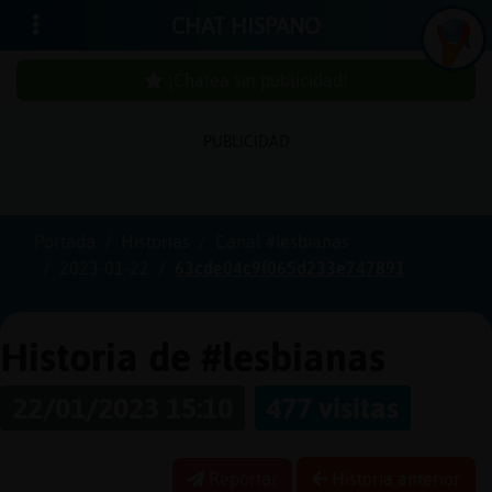
CHAT HISPANO
¡Chatea sin publicidad!
PUBLICIDAD
Iniciar
sesión
Portada
Historias
Canal #lesbianas
2023-01-22
63cde04c9f065d233e747891
¡Chatea
sin
publici
Historia de #lesbianas
22/01/2023 15:10
477 visitas
Crear
una
Reportar
Historia anterior
cuenta