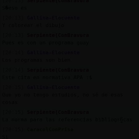
[20:13]
Serpiente{ConBravura
S�eso es
[20:13]
Gallina-Elocuente
Y colorear el dibujo
[20:13]
Serpiente{ConBravura
Pues es con un programa guay
[20:14]
Gallina-Elocuente
Los programas son bien
[20:14]
Serpiente{ConBravura
Este cita en normativa APA :$
[20:15]
Gallina-Elocuente
Que yo no tengo estudios, no sé de esas
cosas
[20:15]
Serpiente{ConBravura
La norma para las referencias bibliogrᦩcas
[20:15]
CaracolConPrisa
Si