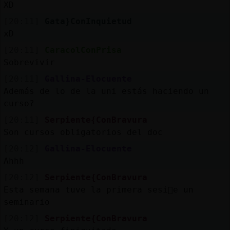
XD
[20:11]
Gata}ConInquietud
xD
[20:11]
CaracolConPrisa
Sobrevivir
[20:11]
Gallina-Elocuente
Además de lo de la uni estás haciendo un
curso?
[20:11]
Serpiente{ConBravura
Son cursos obligatorios del doc
[20:12]
Gallina-Elocuente
Ahhh
[20:12]
Serpiente{ConBravura
Esta semana tuve la primera sesi󮠤e un
seminario
[20:12]
Serpiente{ConBravura