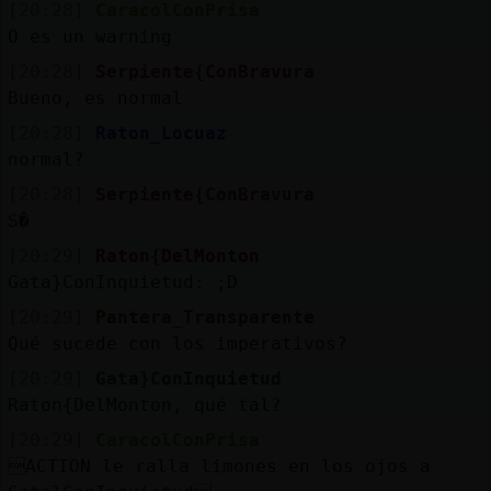
[20:28]
CaracolConPrisa
O es un warning
[20:28]
Serpiente{ConBravura
Bueno, es normal
[20:28]
Raton_Locuaz
normal?
[20:28]
Serpiente{ConBravura
S�
[20:29]
Raton{DelMonton
Gata}ConInquietud: ;D
[20:29]
Pantera_Transparente
Qué sucede con los imperativos?
[20:29]
Gata}ConInquietud
Raton{DelMonton, qué tal?
[20:29]
CaracolConPrisa
ACTION le ralla limones en los ojos a