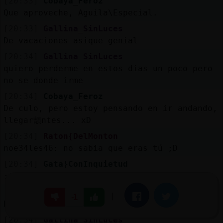
[20:33]
Cobaya_Feroz
Que aproveche, Aguila\Especial.
[20:33]
Gallina_SinLuces
De vacaciones asique genial
[20:34]
Gallina_SinLuces
quiero perderme en estos dias un poco pero
no se donde irme
[20:34]
Cobaya_Feroz
De culo, pero estoy pensando en ir andando,
llegar頡ntes... xD
[20:34]
Raton{DelMonton
noe34les46: no sabia que eras tú ;D
[20:34]
Gata}ConInquietud
:/
[20:34]
Serpiente{ConBravura
|
Facebook
Twitter
-1
De culo es hacia atr᳿
[20:34]
Gallina_SinLuces