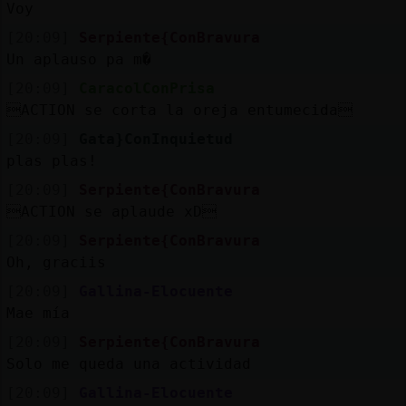
Voy
[20:09]
Serpiente{ConBravura
Un aplauso pa m�
[20:09]
CaracolConPrisa
ACTION se corta la oreja entumecida
[20:09]
Gata}ConInquietud
plas plas!
[20:09]
Serpiente{ConBravura
ACTION se aplaude xD
[20:09]
Serpiente{ConBravura
Oh, graciis
[20:09]
Gallina-Elocuente
Mae mía
[20:09]
Serpiente{ConBravura
Solo me queda una actividad
[20:09]
Gallina-Elocuente