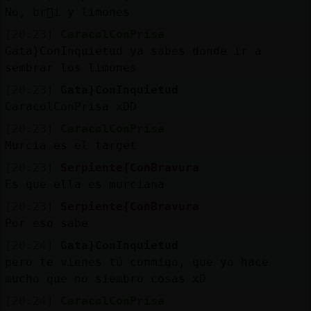
No, br󣯬i y limones
[20:23]
CaracolConPrisa
Gata}ConInquietud ya sabes donde ir a
sembrar los limones
[20:23]
Gata}ConInquietud
CaracolConPrisa xDD
[20:23]
CaracolConPrisa
Murcia es el target
[20:23]
Serpiente{ConBravura
Es que ella es murciana
[20:23]
Serpiente{ConBravura
Por eso sabe
[20:24]
Gata}ConInquietud
pero te vienes tú conmigo, que yo hace
mucho que no siembro cosas xD
[20:24]
CaracolConPrisa