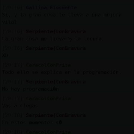
[20:16]
Gallina-Elocuente
Sí, y la gran cosa le lleva a una mejora
vital
[20:16]
Serpiente{ConBravura
La gran cosa me llevarᠡ la locura
[20:16]
Serpiente{ConBravura
XD
[20:17]
CaracolConPrisa
Todo ello se explica en la programación.
[20:17]
Serpiente{ConBravura
No hay programaci�n
[20:17]
CaracolConPrisa
Vas a ciegas
[20:18]
Serpiente{ConBravura
En estos momentos s�
[20:18]
CaracolConPrisa