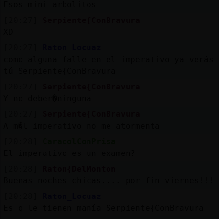
Esos mini arbolitos
[20:27]
Serpiente{ConBravura
XD
[20:27]
Raton_Locuaz
como alguna falle en el imperativo ya verás
tú Serpiente{ConBravura
[20:27]
Serpiente{ConBravura
Y no deber�ninguna
[20:27]
Serpiente{ConBravura
A m�l imperativo no me atormenta
[20:28]
CaracolConPrisa
El imperativo es un examen?
[20:28]
Raton{DelMonton
Buenas noches chicas.... por fin viernes!!!
[20:28]
Raton_Locuaz
Es q le tienen manía Serpiente{ConBravura