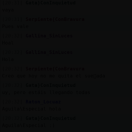
[20:31]
Gata}ConInquietud
vaya
[20:31]
Serpiente{ConBravura
Pues vale
[20:32]
Gallina_SinLuces
Hoal
[20:32]
Gallina_SinLuces
Hola
[20:32]
Serpiente{ConBravura
Creo que hoy no me quita el sue񯠮ada
[20:32]
Gata}ConInquietud
uy, pero estáis llegando todas
[20:32]
Raton_Locuaz
Aguila\Especial hola
[20:32]
Gata}ConInquietud
Aguila\Especial :)