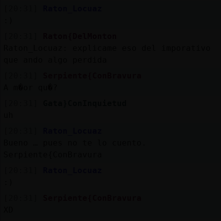
[20:31]
Raton_Locuaz
:)
[20:31]
Raton{DelMonton
Raton_Locuaz: explicame eso del imporativo
que ando algo perdida
[20:31]
Serpiente{ConBravura
A m�or qu�?
[20:31]
Gata}ConInquietud
uh
[20:31]
Raton_Locuaz
Bueno … pues no te lo cuento.
Serpiente{ConBravura
[20:31]
Raton_Locuaz
:)
[20:31]
Serpiente{ConBravura
XD