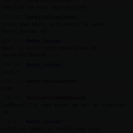
[20:30]
CaracolConPrisa
ACTION se pone imperativa
[20:30]
Gata}ConInquietud
diría que bien, pero nunca se sabe,
Raton_Locuaz xD
[20:30]
Raton_Locuaz
Aquí la única cadi-imperativa es
Raton{DelMonton
[20:30]
Raton_Locuaz
casi *
[20:30]
Gata}ConInquietud
uhms
[20:31]
Serpiente{ConBravura
Qu頰esadilla, dan ganas de ser de ciencias
xD
[20:31]
Raton_Locuaz
Astillas luego te cuento una cosa