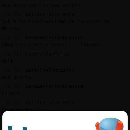
Que pasa con las que están?
[20:19]
Gallina-Elocuente
Sobre la biodiversidad de la costa de
Murcia
[20:20]
Serpiente{ConBravura
S�un cruce entre brocoli y limoneh
[20:20]
CaracolConPrisa
Ohhh
[20:20]
Gata}ConInquietud
qué gracia
[20:20]
Serpiente{ConBravura
Limoli
[20:20]
Gallina-Elocuente
Paparabrocoli
[20:20]
CaracolConPrisa
Pero será algo más específico, eso se lee