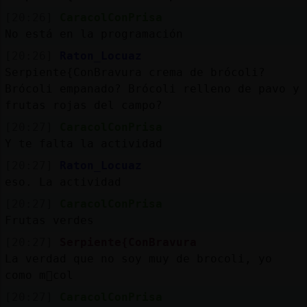
[20:26]
CaracolConPrisa
No está en la programación
[20:26]
Raton_Locuaz
Serpiente{ConBravura crema de brócoli?
Brócoli empanado? Brócoli relleno de pavo y
frutas rojas del campo?
[20:27]
CaracolConPrisa
Y te falta la actividad
[20:27]
Raton_Locuaz
eso. La actividad
[20:27]
CaracolConPrisa
Frutas verdes
[20:27]
Serpiente{ConBravura
La verdad que no soy muy de brocoli, yo
como m᳠col
[20:27]
CaracolConPrisa