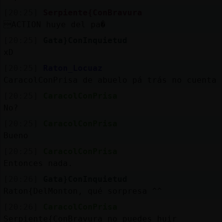
[20:25]
Serpiente{ConBravura
ACTION huye del pa�
[20:25]
Gata}ConInquietud
xD
[20:25]
Raton_Locuaz
CaracolConPrisa de abuelo pá trás no cuenta
[20:25]
CaracolConPrisa
No?
[20:25]
CaracolConPrisa
Bueno
[20:25]
CaracolConPrisa
Entonces nada.
[20:26]
Gata}ConInquietud
Raton{DelMonton, qué sorpresa ^^
[20:26]
CaracolConPrisa
Serpiente{ConBravura no puedes huir