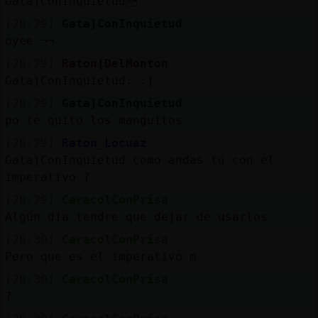
Gata}ConInquietud
[20:29]
Gata}ConInquietud
oyee ¬¬
[20:29]
Raton{DelMonton
Gata}ConInquietud: :]
[20:29]
Gata}ConInquietud
po te quito los manguitos
[20:29]
Raton_Locuaz
Gata}ConInquietud como andas tú con el
imperativo ?
[20:29]
CaracolConPrisa
Algún día tendre que dejar de usarlos
[20:30]
CaracolConPrisa
Pero que es el imperativo m
[20:30]
CaracolConPrisa
?