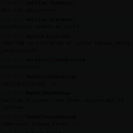
[20:33]
Gallina_SinLuces
Que tal aquiyahora
[20:33]
Gallina_SinLuces
noe34les46 cambio de nick?
[20:33]
Aguila\Especial
ACTION se sienta en el sofᠤe Cobaya_Feroz
para cenar
[20:33]
Serpiente{ConBravura
Estᠥscondida
[20:33]
Gata}ConInquietud
Aguila\Especial :$
[20:33]
Raton{DelMonton
Gallina_SinLuces: muy bien, espero que tú
tambien
[20:33]
Gata}ConInquietud
cómo vas, Cobaya_Feroz? :*