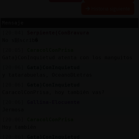
Historia siguiente
R
e
s
e
r
v
a
lia
s
r a
Mensaje
[20:04]
Serpiente{ConBravura
No s頥scrib�
A
c
tu
a
liz
r
o
n
tr
a
s
e
ñ
a
[20:05]
CaracolConPrisa
a
c
Gata}ConInquietud atenta con los manguitos
[20:06]
Gata}ConInquietud
y tatarabuelas, OceanoDLetras
A
c
tu
a
liz
a
ir
tu
a
[20:06]
Gata}ConInquietud
r IP
v
l
CaracolConPrisa, hoy también vas?
[20:06]
Gallina-Elocuente
Jermosa
M
is
lo
g
s
[20:06]
CaracolConPrisa
b
Hoy también
[20:06]
Gata}ConInquietud