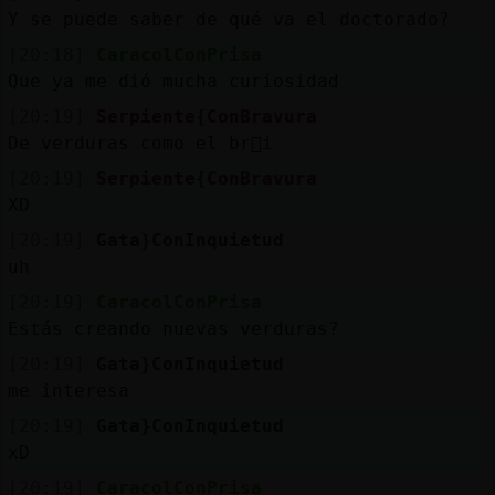
Y se puede saber de qué va el doctorado?
[20:18]
CaracolConPrisa
Que ya me dió mucha curiosidad
[20:19]
Serpiente{ConBravura
De verduras como el br󣯬i
[20:19]
Serpiente{ConBravura
XD
[20:19]
Gata}ConInquietud
uh
[20:19]
CaracolConPrisa
Estás creando nuevas verduras?
[20:19]
Gata}ConInquietud
me interesa
[20:19]
Gata}ConInquietud
xD
[20:19]
CaracolConPrisa