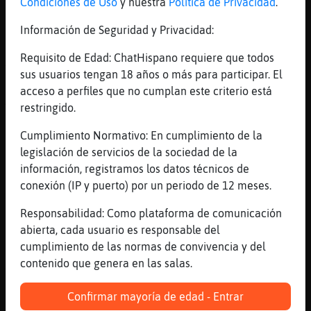
Condiciones de Uso
y nuestra
Política de Privacidad
.
[20:21]
Serpiente{ConBravura
Ha sonado s�per hetero
Información de Seguridad y Privacidad:
[20:21]
Serpiente{ConBravura
Requisito de Edad: ChatHispano requiere que todos
XD
sus usuarios tengan 18 años o más para participar. El
[20:21]
CaracolConPrisa
acceso a perfiles que no cumplan este criterio está
Abarcar demasiado tiene muchas más
restringido.
variables
Cumplimiento Normativo: En cumplimiento de la
[20:21]
CaracolConPrisa
legislación de servicios de la sociedad de la
No todas se pueden controlar
información, registramos los datos técnicos de
[20:21]
Raton_Locuaz
conexión (IP y puerto) por un periodo de 12 meses.
muy hetero Serpiente{ConBravura
Responsabilidad: Como plataforma de comunicación
[20:21]
Raton_Locuaz
abierta, cada usuario es responsable del
jaja
cumplimiento de las normas de convivencia y del
[20:22]
Serpiente{ConBravura
contenido que genera en las salas.
Yo controlar頥l br󣯬i mundial!
[20:22]
CaracolConPrisa
Confirmar mayoría de edad - Entrar