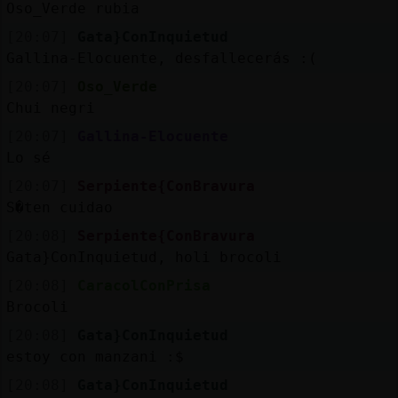
Oso_Verde rubia
[20:07]
Gata}ConInquietud
Gallina-Elocuente, desfallecerás :(
[20:07]
Oso_Verde
Chui negri
[20:07]
Gallina-Elocuente
Lo sé
[20:07]
Serpiente{ConBravura
S�ten cuidao
[20:08]
Serpiente{ConBravura
Gata}ConInquietud, holi brocoli
[20:08]
CaracolConPrisa
Brocoli
[20:08]
Gata}ConInquietud
estoy con manzani :$
[20:08]
Gata}ConInquietud