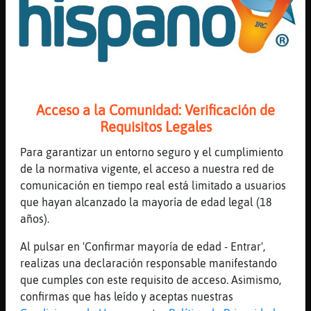
muy grande
[20:20]
Raton_Locuaz
El brócoli es de las verduras más
interesantes
[20:21]
Serpiente{ConBravura
Nada es grande si se tiene ganas
Acceso a la Comunidad: Verificación de
[20:21]
Serpiente{ConBravura
Requisitos Legales
:$
Para garantizar un entorno seguro y el cumplimiento
[20:21]
Gata}ConInquietud
de la normativa vigente, el acceso a nuestra red de
:o
comunicación en tiempo real está limitado a usuarios
[20:21]
Serpiente{ConBravura
que hayan alcanzado la mayoría de edad legal (18
Uhm
años).
[20:21]
Raton_Locuaz
Al pulsar en 'Confirmar mayoría de edad - Entrar',
Serpiente{ConBravura como q no?
realizas una declaración responsable manifestando
[20:21]
CaracolConPrisa
que cumples con este requisito de acceso. Asimismo,
Sí y no
confirmas que has leído y aceptas nuestras