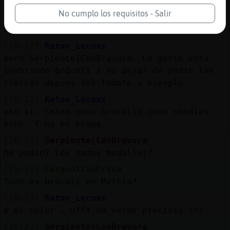
Oh lala
No cumplo los requisitos - Salir
[20:22]
Gata}ConInquietud
xD
[20:22]
Raton_Locuaz
pero Serpiente{ConBravura. La gente está
sembrando brócoli x no dejar de podio las
tierras depues del tomate x ejemplo
[20:23]
Raton_Locuaz
eso si. Salen unos brócolis como sandías
ehhh. Y no es broma
[20:23]
Serpiente{ConBravura
De podio? Les damos medallas?
[20:23]
CaracolConPrisa
Todo es brócoli en Murcia?
[20:23]
Raton_Locuaz
y el color … ufff un verde precioso !!!
[20:23]
Serpiente{ConBravura