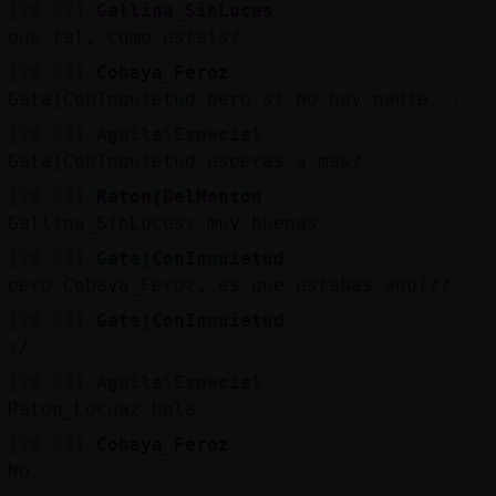
[20:32]
Gallina_SinLuces
que tal, como estais?
[20:33]
Cobaya_Feroz
Gata}ConInquietud pero si no hay nadie...
[20:33]
Aguila\Especial
Gata}ConInquietud esperas a mas?
[20:33]
Raton{DelMonton
Gallina_SinLuces: muy buenas
[20:33]
Gata}ConInquietud
pero Cobaya_Feroz, es que estabas aquí??
[20:33]
Gata}ConInquietud
:/
[20:33]
Aguila\Especial
Raton_Locuaz hola
[20:33]
Cobaya_Feroz
No.