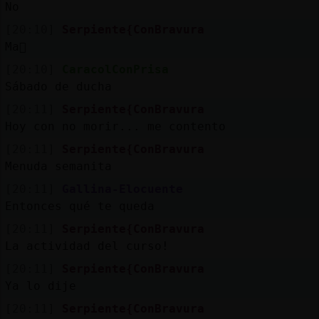
No
[20:10]
Serpiente{ConBravura
Ma񡮡
[20:10]
CaracolConPrisa
Sábado de ducha
[20:11]
Serpiente{ConBravura
Hoy con no morir... me contento
[20:11]
Serpiente{ConBravura
Menuda semanita
[20:11]
Gallina-Elocuente
Entonces qué te queda
[20:11]
Serpiente{ConBravura
La actividad del curso!
[20:11]
Serpiente{ConBravura
Ya lo dije
[20:11]
Serpiente{ConBravura