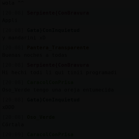
wola ^^
[20:08]
Serpiente{ConBravura
Appli
[20:08]
Gata}ConInquietud
y mandarini xD
[20:08]
Pantera_Transparente
Buenas noches a todas
[20:08]
Serpiente{ConBravura
Hi hechi todi li qui tinii programadi
[20:08]
CaracolConPrisa
Oso_Verde tengo una oreja entumecida
[20:08]
Gata}ConInquietud
xDDD
[20:08]
Oso_Verde
Córtala
[20:09]
CaracolConPrisa