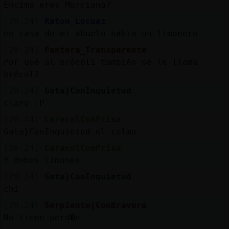
Encima eres Murciana?
[20:24]
Raton_Locuaz
en casa de mi abuelo había un limonero
[20:24]
Pantera_Transparente
Por qué al brócoli también se le llama
brécol?
[20:24]
Gata}ConInquietud
claro :P
[20:24]
CaracolConPrisa
Gata}ConInquietud el colmo
[20:24]
CaracolConPrisa
Y debes limones
[20:24]
Gata}ConInquietud
chi
[20:24]
Serpiente{ConBravura
No tiene perd�n