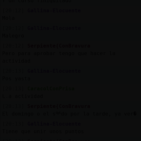
Y un curso finiquitado
[20:12]
Gallina-Elocuente
Mola
[20:12]
Gallina-Elocuente
Malegro
[20:12]
Serpiente{ConBravura
Pero para aprobar tengo que hacer la
actividad
[20:13]
Gallina-Elocuente
Pos yasta
[20:13]
CaracolConPrisa
L.a actividad
[20:13]
Serpiente{ConBravura
El domingo o el sᢡdo por la tarde, ya ver�
[20:13]
Gallina-Elocuente
Tiene que unir unos puntos