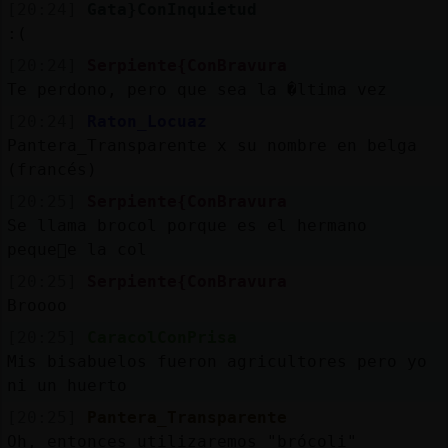
[20:24]
Gata}ConInquietud
:(
[20:24]
Serpiente{ConBravura
Te perdono, pero que sea la �ltima vez
[20:24]
Raton_Locuaz
Pantera_Transparente x su nombre en belga
(francés)
[20:25]
Serpiente{ConBravura
Se llama brocol porque es el hermano
peque񯠤e la col
[20:25]
Serpiente{ConBravura
Broooo
[20:25]
CaracolConPrisa
Mis bisabuelos fueron agricultores pero yo
ni un huerto
[20:25]
Pantera_Transparente
Oh, entonces utilizaremos "brócoli"