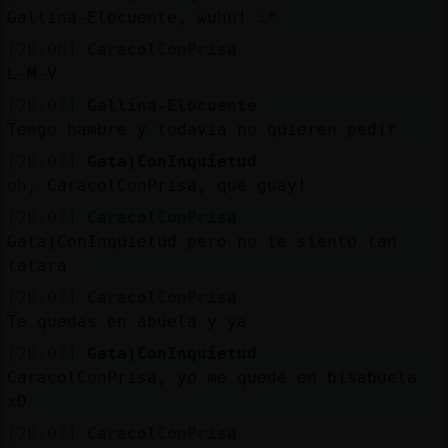
Gallina-Elocuente, wuhu! :*
M
is
r
o
s
[20:06]
CaracolConPrisa
fo
L-M-V
[20:07]
Gallina-Elocuente
Tengo hambre y todavía no quieren pedir
R
e
g
s
r
a
r
n
a
n
a
[20:07]
Gata}ConInquietud
oh, CaracolConPrisa, qué guay!
[20:07]
CaracolConPrisa
Gata}ConInquietud pero no te siento tan
tatara
[20:07]
CaracolConPrisa
Te quedas en abuela y ya
[20:07]
Gata}ConInquietud
CaracolConPrisa, yo me quedé en bisabuela
xD
[20:07]
CaracolConPrisa