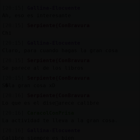
[20:15]
Gallina-Elocuente
Ah, eso es interesante
[20:15]
Serpiente{ConBravura
Chi
[20:15]
Gallina-Elocuente
Claro, para cuando hagas la gran cosa
[20:15]
Serpiente{ConBravura
Se parece al de los libros
[20:15]
Serpiente{ConBravura
S�la gran cosa xD
[20:16]
Serpiente{ConBravura
Lo que es el dise񯠰arece calibre
[20:16]
CaracolConPrisa
La actividad te lleva a la gran cosa.
[20:16]
Gallina-Elocuente
Calibre siempre es bien