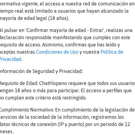
Tube Titulo: il divo-hasta el final Duración:
normativa vigente, el acceso a nuestra red de comunicación en
en G
tiempo real está limitado a usuarios que hayan alcanzado la
mayoría de edad legal (18 años).
le tampoco me lo decias a mi..
uron\Tenaz: cierto, pero es que hay algunas q
Al pulsar en 'Confirmar mayoría de edad - Entrar', realizas una
mar la atención, y ....
declaración responsable manifestando que cumples con este
requisito de acceso. Asimismo, confirmas que has leído y
 no solo me leas a mi y entenderás lo que te 
aceptas nuestras
Condiciones de Uso
y nuestra
Política de
digo ;D
Privacidad
.
o te leo a ti
Información de Seguridad y Privacidad:
ie mas escribe
i?
Requisito de Edad: ChatHispano requiere que todos sus usuario
tengan 18 años o más para participar. El acceso a perfiles que
no cumplan este criterio está restringido.
eis notado un aire frio?
Cumplimiento Normativo: En cumplimiento de la legislación de
entito mas bien :)
servicios de la sociedad de la información, registramos los
uron\Tenaz: que tienes ignorada a toda la sal
datos técnicos de conexión (IP y puerto) por un periodo de 12
ajajja
meses.