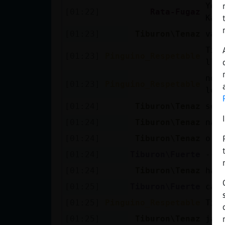
Mis blogs
You
[01:22]
Rata-Fugaz
Kar
[01:23]
Tiburon\Tenaz
vaa
Mis foros
Tib
[01:23]
Pinguino_Respetable
lla
no,
[01:23]
Pinguino_Respetable
lo 
Registrar
[01:24]
Tiburon\Tenaz
sol
un canal
[01:24]
Tiburon\Tenaz
nad
[01:24]
Tiburon\Tenaz
o s
Más
[01:24]
Tiburon\Fuerte
---
gestiones
[01:24]
Tiburon\Tenaz
hab
[01:25]
Tiburon\Fuerte
cal
[01:25]
Pinguino_Respetable
Tib
[01:25]
Tiburon\Tenaz
jaj