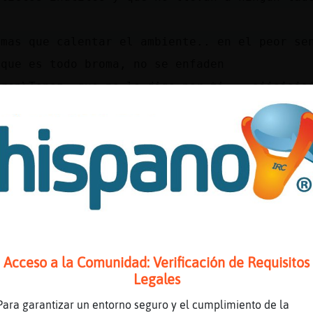
 mas que calentar el ambiente.. en el peor se
 que es todo broma, no se enfaden
uron\Tenaz: que no lo digo por ti... ajjajaja
a vez...
lo del general, o parte de el
ha vuelto a pasar
TION siempre se da por eludida (haha)
o tal vez deberíamos callarnos al parecer hay
ma la atención y al parecer puede que le mole
que se moleste es su problema, esto es para d
rato
Acceso a la Comunidad: Verificación de Requisitos
Legales
ps://www.youtube.com/watch?v=oCCtssV5QaE
Para garantizar un entorno seguro y el cumplimiento de la