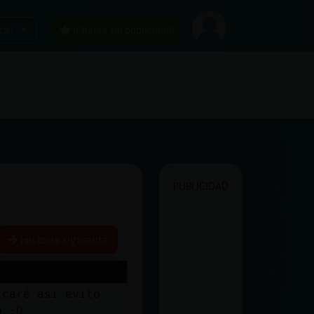
car
¡Chatea sin publicidad!
PUBLICIDAD
Historia siguiente
icaré asi evito
o ;D