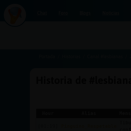
Chat
Foro
Blogs
Noticias
Iniciar
sesión
Portada
Historias
Canal #lesbianas
Historia de #lesbia
¡Chatea
sin
publicidad!
Hour
Alias
Mens
Tib
Crear
[01:19]
Pinguino_Respetable
con
una