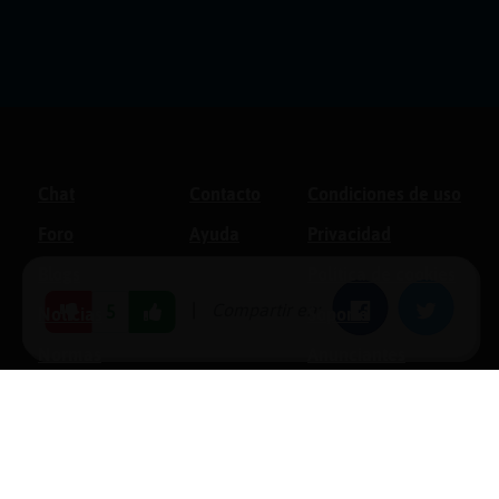
Chat
Contacto
Condiciones de uso
Foro
Ayuda
Privacidad
Blogs
Política de cookies
|
Compartir en:
Facebook
Twitter
5
Noticias
Soporte
Normas
Anunciantes
Estadísticas
Historias
Tu foro gratis