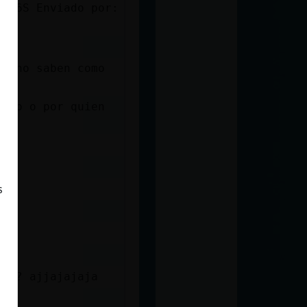
 5M6S Enviado por:
ue no saben como
digo o por quien
s
a??? ajjajajaja