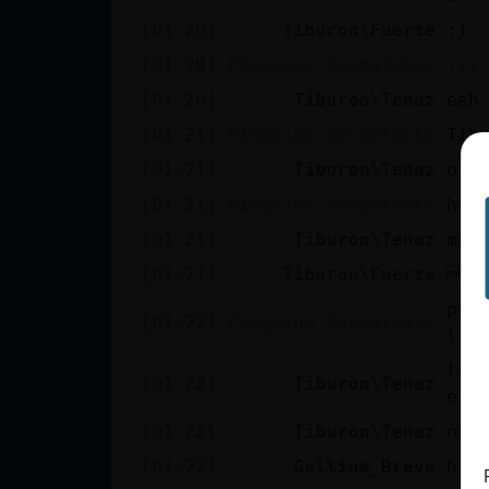
cuenta
[01:20]
Tiburon\Fuerte
:)
[01:20]
Pinguino_Respetable
...
[01:20]
Tiburon\Tenaz
eeh
Reservar
[01:21]
Pinguino_Respetable
Tib
alias
[01:21]
Tiburon\Tenaz
otr
[01:21]
Pinguino_Respetable
hab
[01:21]
Tiburon\Tenaz
me 
Actualizar
contraseña
[01:21]
Tiburon\Fuerte
AC
per
[01:22]
Pinguino_Respetable
lla
la 
Actualizar
[01:22]
Tiburon\Tenaz
el 
IP virtual
[01:22]
Tiburon\Tenaz
no?
[01:22]
Gallina_Breve
htt