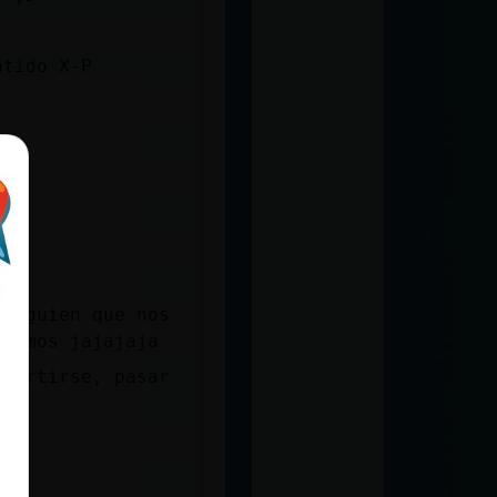
ntido X-P
j
 alguien que nos
stemos jajajaja
ivertirse, pasar