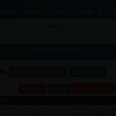
Bus
Normas
Gestiones
Contacto
Ayuda
PUBLICIDAD
2023-01-20
63cb3c52bfb78a0484464bee
nas
20/01/2023 01:19
525 visitas
Reportar
Volver
Historia anterior
aje
uron\Fuerte: gracias por el consejo... lo apl
flictos inútiles y que no llevan a ningún lad