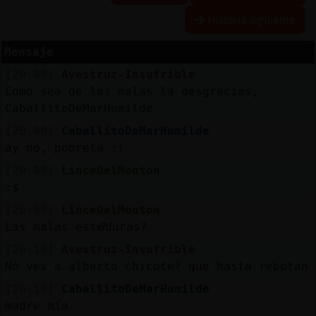
Historia siguiente
Mensaje
Reserva
[20:09]
Avestruz-Insufrible
alias
Como sea de las malas la desgracias,
CaballitoDeMarHumilde
[20:09]
CaballitoDeMarHumilde
Actuali
ay no, pobreta :(
contras
[20:09]
LinceDelMonton
:$
[20:09]
LinceDelMonton
Actuali
Las malas estᮠduras?
IP
[20:10]
Avestruz-Insufrible
virtual
No ves a alberto chicote? que hasta rebotan
[20:10]
CaballitoDeMarHumilde
madre mía