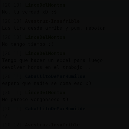
Mis
[20:10]
LinceDelMonton
blogs
No, la verdad xD :$
[20:10]
Avestruz-Insufrible
Las tira desde arriba y pum, rebotan
Mis
[20:10]
LinceDelMonton
foros
No tengo tiempo :(
[20:11]
LinceDelMonton
Tengo que hacer un excel para luego
devolver horas en el trabajo...
Registr
un
[20:11]
CaballitoDeMarHumilde
canal
espero que nadie se coma eso xD
[20:11]
LinceDelMonton
Me parece vergonsoso XD
[20:11]
CaballitoDeMarHumilde
Más
:/
gestion
[20:12]
Avestruz-Insufrible