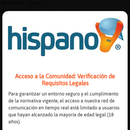
Devolver horas?
[20:12]
Avestruz-Insufrible
Te las dan libres?
[20:12]
Avestruz-Insufrible
Les das dinero?
[20:12]
LinceDelMonton
Tengo los putos seminarios
[20:12]
Avestruz-Insufrible
Ahhh
Acceso a la Comunidad: Verificación de
[20:12]
Avestruz-Insufrible
Requisitos Legales
Ya
[20:12]
Avestruz-Insufrible
Para garantizar un entorno seguro y el cumplimiento
Y es presencial?
de la normativa vigente, el acceso a nuestra red de
comunicación en tiempo real está limitado a usuarios
[20:12]
LinceDelMonton
que hayan alcanzado la mayoría de edad legal (18
Pero vaya... que como les cobrara yo las
años).
horas...