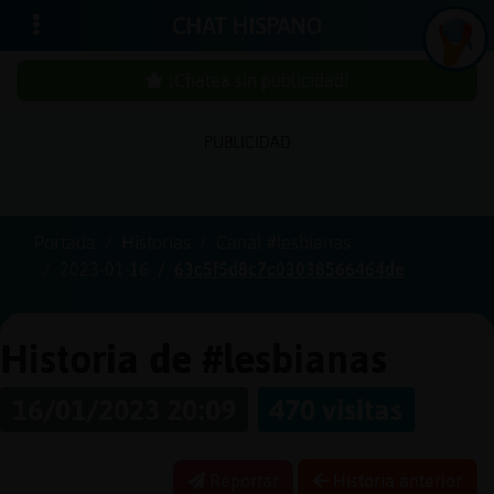
CHAT HISPANO
¡Chatea sin publicidad!
PUBLICIDAD
Iniciar
sesión
Portada
Historias
Canal #lesbianas
2023-01-16
63c5f5d8c7c03038566464de
¡Chatea
sin
publici
Historia de #lesbianas
16/01/2023 20:09
470 visitas
Crear
una
Reportar
Historia anterior
cuenta