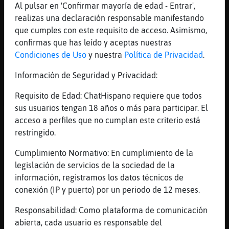
[20:12]
LinceDelMonton
Al pulsar en 'Confirmar mayoría de edad - Entrar',
No, online excepto uno de momento
realizas una declaración responsable manifestando
que cumples con este requisito de acceso. Asimismo,
[20:13]
Avestruz-Insufrible
confirmas que has leído y aceptas nuestras
Ah, bueno
Condiciones de Uso
y nuestra
Política de Privacidad
.
[20:13]
LinceDelMonton
Me vengo a casa
Información de Seguridad y Privacidad:
[20:13]
LinceDelMonton
Requisito de Edad: ChatHispano requiere que todos
Me las quer� cobrar de d� de vacaciones
sus usuarios tengan 18 años o más para participar. El
[20:13]
LinceDelMonton
acceso a perfiles que no cumplan este criterio está
:(
restringido.
[20:13]
Avestruz-Insufrible
Cumplimiento Normativo: En cumplimiento de la
Susnormales
legislación de servicios de la sociedad de la
[20:14]
LinceDelMonton
información, registramos los datos técnicos de
En fin
conexión (IP y puerto) por un periodo de 12 meses.
[20:14]
LinceDelMonton
Responsabilidad: Como plataforma de comunicación
Nada, har頵na suma y a ver...
abierta, cada usuario es responsable del