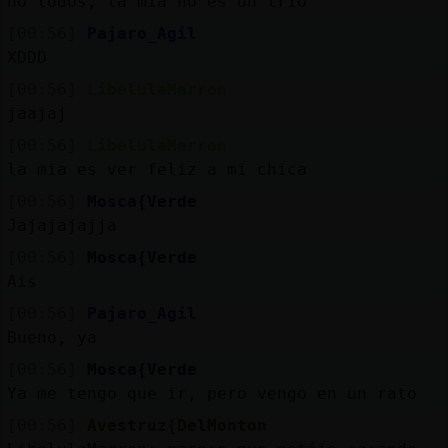
no todos, la mia no es un trio
[00:56]
Pajaro_Agil
XDDD
[00:56]
LibelulaMarron
jaajaj
[00:56]
LibelulaMarron
la mia es ver feliz a mi chica
[00:56]
Mosca{Verde
Jajajajajja
[00:56]
Mosca{Verde
Ais
[00:56]
Pajaro_Agil
Bueno, ya
[00:56]
Mosca{Verde
Ya me tengo que ir, pero vengo en un rato
[00:56]
Avestruz{DelMonton