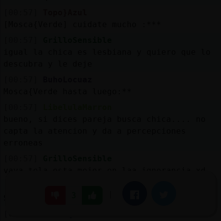
[00:57]
Topo}Azul
[Mosca{Verde] cuidate mucho :***
[00:57]
GrilloSensible
igual la chica es lesbiana y quiero que lo
descubra y le deje
[00:57]
BuhoLocuaz
Mosca{Verde hasta luego:**
[00:57]
LibelulaMarron
bueno, si dices pareja busca chica.... no
capta la atencion y da a percepciones
erroneas
[00:57]
GrilloSensible
vaya tela esta mejor en laa ignorancia xd
[00:57]
Avestruz{DelMonton
|
Facebook
Twitter
3
Serpiente-Debil: a dormir
[00:57]
Mosca{Verde