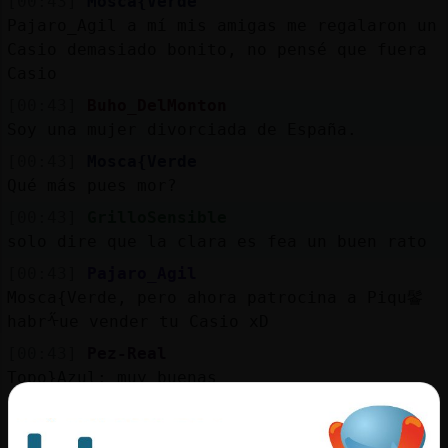
[00:43]
Mosca{Verde
Pajaro_Agil a mí mis amigas me regalaron un
Casio demasiado bonito, no pensé que fuera
Casio
[00:43]
Buho_DelMonton
Soy una mujer divorciada de España.
[00:43]
Mosca{Verde
Qué más pues mor?
[00:43]
GrilloSensible
solo dire que la clara es fea un buen rato
[00:43]
Pajaro_Agil
Mosca{Verde, pero ahora patrocina a Piqu鬠
habrᠱue vender tu Casio xD
[00:43]
Pez-Real
Topo}Azul: muy buenas
[00:43]
GrilloSensible
asi que cambiar esa bombon latino es de