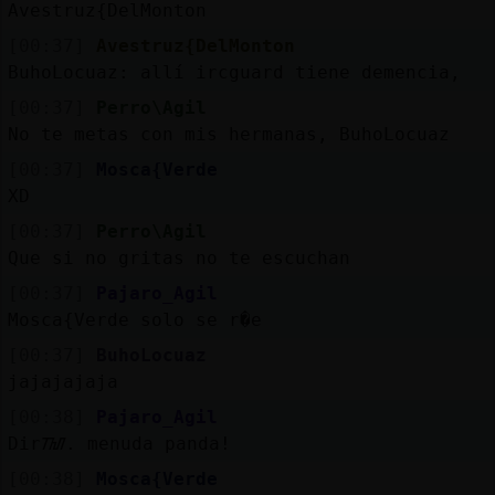
Avestruz{DelMonton
[00:37]
Avestruz{DelMonton
BuhoLocuaz: allí ircguard tiene demencia,
[00:37]
Perro\Agil
No te metas con mis hermanas, BuhoLocuaz
[00:37]
Mosca{Verde
XD
[00:37]
Perro\Agil
Que si no gritas no te escuchan
[00:37]
Pajaro_Agil
Mosca{Verde solo se r�e
[00:37]
BuhoLocuaz
jajajajaja
[00:38]
Pajaro_Agil
Dirᮮ. menuda panda!
[00:38]
Mosca{Verde