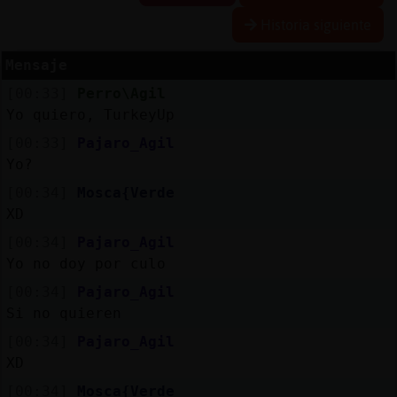
Historia siguiente
R
e
s
e
r
v
a
r
lia
s
Mensaje
a
[00:33]
Perro\Agil
Yo quiero, TurkeyUp
A
c
tu
a
liz
a
o
n
tr
a
s
e
ñ
a
[00:33]
Pajaro_Agil
r c
Yo?
[00:34]
Mosca{Verde
XD
A
c
tu
a
liz
a
r
ir
tu
a
[00:34]
Pajaro_Agil
IP
Yo no doy por culo
v
l
[00:34]
Pajaro_Agil
Si no quieren
[00:34]
Pajaro_Agil
M
is
lo
g
s
XD
b
[00:34]
Mosca{Verde