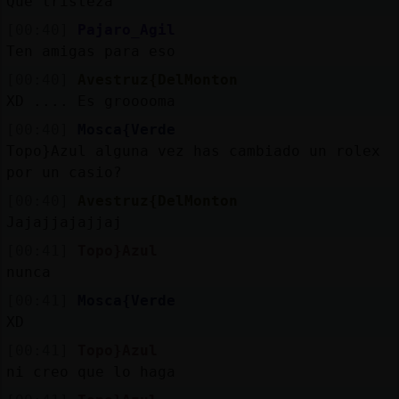
Que tristeza
[00:40]
Pajaro_Agil
Ten amigas para eso
[00:40]
Avestruz{DelMonton
XD .... Es grooooma
[00:40]
Mosca{Verde
Topo}Azul alguna vez has cambiado un rolex
por un casio?
[00:40]
Avestruz{DelMonton
Jajajjajajjaj
[00:41]
Topo}Azul
nunca
[00:41]
Mosca{Verde
XD
[00:41]
Topo}Azul
ni creo que lo haga