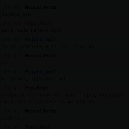
[00:46]
Mosca{Verde
Jajajajaja
[00:46]
Topo}Azul
para nada Pajaro_Agil
[00:46]
Pajaro_Agil
Yo te prefiero a ti, si sirve xD
[00:47]
Mosca{Verde
:$
[00:47]
Pajaro_Agil
Es broma, Topo}Azul xD
[00:47]
Pez-Real
psiquiatra: menos mal que llegas, necesito
un ansiolitico para no morder XD
[00:47]
Mosca{Verde
Jajajaja
[00:47]
Topo}Azul