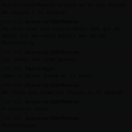
Avestruz{DelMonton alguna ve te han dejado
de vecina a la suegra?
[00:49]
Avestruz{DelMonton
Yo sólo tuve una suegra medio qué que me
decía que me había puesto más gorda,
Mosca{Verde
[00:49]
Avestruz{DelMonton
Las demás han sido buenas
[00:50]
Perro\Agil
Haberle dicho gorda me la pones
[00:50]
Avestruz{DelMonton
No tengo que ponerles brujas en el balcón
[00:50]
Avestruz{DelMonton
A facturar todas
[00:50]
Avestruz{DelMonton
Pelandruscas