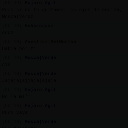
[00:39]
Pajaro_Agil
Pero si no te quitamos los ojos de encima,
Mosca{Verde
[00:40]
BuhoLocuaz
oooh
[00:40]
Avestruz{DelMonton
Habla por ti
[00:40]
Mosca{Verde
Ais
[00:40]
Mosca{Verde
Jajajajajjajajajaja
[00:40]
Pajaro_Agil
No la mirᩳ?
[00:40]
Pajaro_Agil
Pues vaya
[00:40]
Mosca{Verde