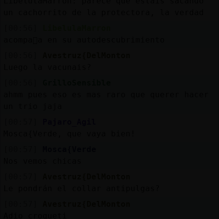
LibelulaMarron: parece que estáis sacando
un cachorrito de la protectora, la verdad
[00:56]
LibelulaMarron
acompa񡲬a en su autodescubrimiento
[00:56]
Avestruz{DelMonton
Luego la vacunais?
[00:56]
GrilloSensible
ahmm pues eso es mas raro que querer hacer
un trio jaja
[00:57]
Pajaro_Agil
Mosca{Verde, que vaya bien!
[00:57]
Mosca{Verde
Nos vemos chicas
[00:57]
Avestruz{DelMonton
Le pondrán el collar antipulgas?
[00:57]
Avestruz{DelMonton
Adio croqueti