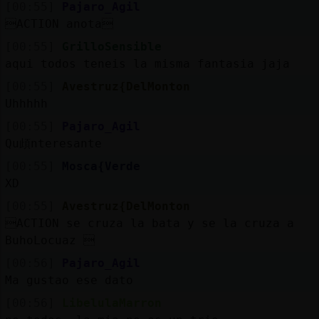
[00:55]
Pajaro_Agil
ACTION anota
[00:55]
GrilloSensible
aqui todos teneis la misma fantasia jaja
[00:55]
Avestruz{DelMonton
Uhhhhh
[00:55]
Pajaro_Agil
Qu頉nteresante
[00:55]
Mosca{Verde
XD
[00:55]
Avestruz{DelMonton
ACTION se cruza la bata y se la cruza a
BuhoLocuaz 
[00:56]
Pajaro_Agil
Ma gustao ese dato
[00:56]
LibelulaMarron