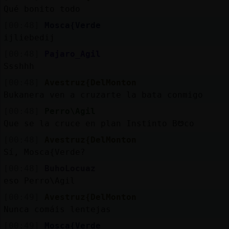
Qué bonito todo
[00:48]
Mosca{Verde
ijliebedij
[00:48]
Pajaro_Agil
Ssshhh
[00:48]
Avestruz{DelMonton
Bukanera ven a cruzarte la bata conmigo
[00:48]
Perro\Agil
Que se la cruce en plan Instinto Bᳩco
[00:48]
Avestruz{DelMonton
Sí, Mosca{Verde?
[00:48]
BuhoLocuaz
eso Perro\Agil
[00:49]
Avestruz{DelMonton
Nunca comáis lentejas
[00:49]
Mosca{Verde