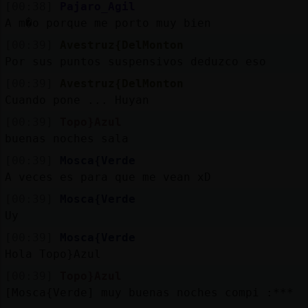
[00:38]
Pajaro_Agil
A m�o porque me porto muy bien
[00:39]
Avestruz{DelMonton
Por sus puntos suspensivos deduzco eso
[00:39]
Avestruz{DelMonton
Cuando pone ... Huyan
[00:39]
Topo}Azul
buenas noches sala
[00:39]
Mosca{Verde
A veces es para que me vean xD
[00:39]
Mosca{Verde
Uy
[00:39]
Mosca{Verde
Hola Topo}Azul
[00:39]
Topo}Azul
[Mosca{Verde] muy buenas noches compi :***