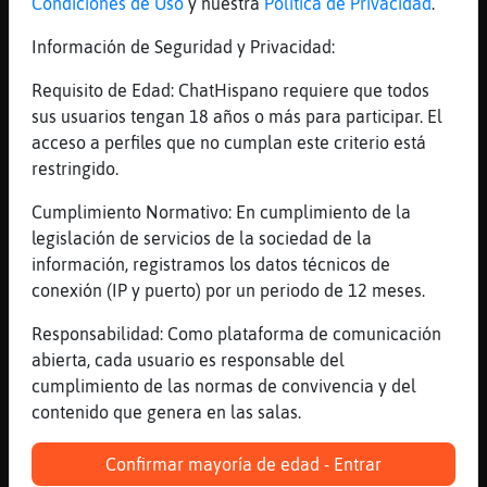
Jajaja
Condiciones de Uso
y nuestra
Política de Privacidad
.
[00:44]
Pez-Real
Información de Seguridad y Privacidad:
Topo}Azul: a ver como entras hoy :]
Requisito de Edad: ChatHispano requiere que todos
[00:44]
Pez-Real
sus usuarios tengan 18 años o más para participar. El
necesito algo de relax, porfa
acceso a perfiles que no cumplan este criterio está
[00:44]
Topo}Azul
restringido.
espero que bien ehhhh
Cumplimiento Normativo: En cumplimiento de la
[00:44]
Mosca{Verde
legislación de servicios de la sociedad de la
XD
información, registramos los datos técnicos de
[00:44]
Topo}Azul
conexión (IP y puerto) por un periodo de 12 meses.
eso esta echo Pez-Real
Responsabilidad: Como plataforma de comunicación
[00:45]
Buho_DelMonton
abierta, cada usuario es responsable del
Soy una mujer divorciada de España.
cumplimiento de las normas de convivencia y del
[00:45]
Pez-Real
contenido que genera en las salas.
Topo}Azul: eres un sol... da gusto
contigo ;D
Confirmar mayoría de edad - Entrar