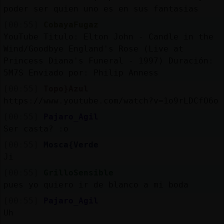
poder ser quien uno es en sus fantasias
[00:55]
CobayaFugaz
YouTube Titulo: Elton John - Candle in the
Wind/Goodbye England's Rose (Live at
Princess Diana's Funeral - 1997) Duración:
5M7S Enviado por: Philip Anness
[00:55]
Topo}Azul
https://www.youtube.com/watch?v=1o9rLDCfO6o
[00:55]
Pajaro_Agil
Ser casta? :o
[00:55]
Mosca{Verde
Ji
[00:55]
GrilloSensible
pues yo quiero ir de blanco a mi boda
[00:55]
Pajaro_Agil
Uh