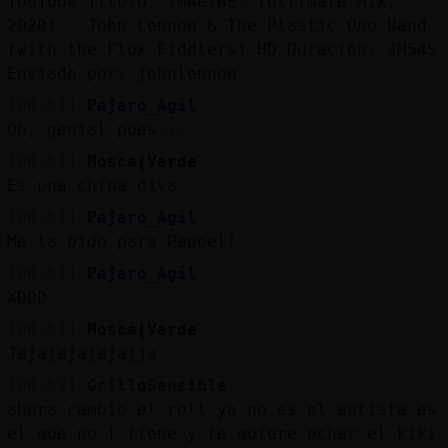
YouTube Titulo: IMAGINE. (Ultimate Mix,
2020) - John Lennon & The Plastic Ono Band
(with the Flux Fiddlers) HD Duración: 3M54S
Enviado por: johnlennon
[00:51]
Pajaro_Agil
Oh, genial pues...
[00:51]
Mosca{Verde
Es una china diva
[00:51]
Pajaro_Agil
Me la pido para Pap᠎oel!
[00:51]
Pajaro_Agil
XDDD
[00:51]
Mosca{Verde
Jajajajajajajja
[00:52]
GrilloSensible
ahora cambio el roll ya no es el autista es
el que no l tiene y te quiere echar el kiki