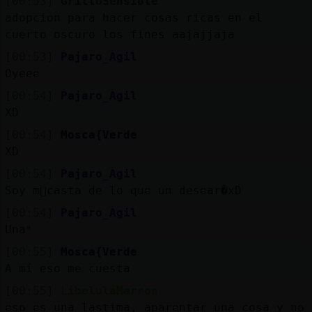
[00:53]
GrilloSensible
adopcion para hacer cosas ricas en el
cuerto oscuro los fines aajajjaja
[00:53]
Pajaro_Agil
Oyeee
[00:54]
Pajaro_Agil
XD
[00:54]
Mosca{Verde
XD
[00:54]
Pajaro_Agil
Soy m᳠casta de lo que un desear�xD
[00:54]
Pajaro_Agil
Una*
[00:55]
Mosca{Verde
A mí eso me cuesta
[00:55]
LibelulaMarron
eso es una lastima, aparentar una cosa y no