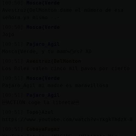
[00:50]
Mosca{Verde
Avestruz{DelMonton dame el número de esa
señora ya mismo -.-
[00:50]
Mosca{Verde
Jojo
[00:51]
Pajaro_Agil
Mosca{Verde, y tu mamᠣ󭯠es? XD
[00:51]
Avestruz{DelMonton
Los Rolex valen cinco mil pavos por cierto
[00:51]
Mosca{Verde
Pajaro_Agil mi madre es maravillosa
[00:51]
Pajaro_Agil
ACTION coge la libreta
[00:51]
Topo}Azul
https://www.youtube.com/watch?v=YkgkThdzX-8
[00:51]
CobayaFugaz