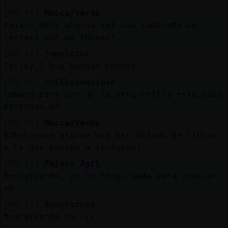
[00:41]
Mosca{Verde
Pajaro_Agil alguna vez has cambiado un
ferrari por un twingo?
[00:41]
Topo}Azul
[Vicky_] muy buenas noches
[00:42]
GrilloSensible
tamara para ser de la otra orilla esta bien
enterada xd
[00:42]
Mosca{Verde
BuhoLocuaz alguna vez has dejado de llorar
y te has puesto a facturar?
[00:42]
Pajaro_Agil
Mosca{Verde, yo no tengo nada para cambiar
xD
[00:42]
BuhoLocuaz
Mosca{Verde no :((