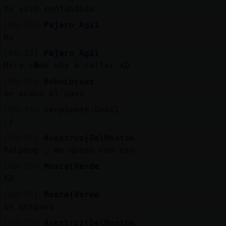
Yo vivo confundida
[00:34]
Pajaro_Agil
M
is
r
o
s
No
fo
[00:35]
Pajaro_Agil
Mira s�me voy a callar xD
[00:35]
BuhoLocuaz
R
e
g
is
tr
a
r
n
a
n
a
Se acabó el pavo
u
c
l
[00:35]
Serpiente-Debil
:/
[00:35]
Avestruz{DelMonton
Pulpoup , me quedo con eso
M
á
s
e
s
o
n
e
s
g
[00:35]
Mosca{Verde
XD
[00:35]
Mosca{Verde
Se despavó
[00:35]
Avestruz{DelMonton