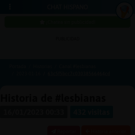
CHAT HISPANO
¡Chatea sin publicidad!
In
ic
ia
r
e
s
ió
n
PUBLICIDAD
s
Portada
Historias
Canal #lesbianas
¡C
h
a
te
a
in
u
b
lic
id
a
d
2023-01-16
63c5f5bcc7c03038566464cd
s
p
!
Historia de #lesbianas
16/01/2023 00:33
432 visitas
C
r
e
a
r
n
a
u
e
n
ta
u
c
Reportar
Historia anterior