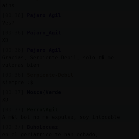
ains
[00:36]
Pajaro_Agil
Ves?
[00:36]
Pajaro_Agil
XD
[00:36]
Pajaro_Agil
Gracias, Serpiente-Debil, solo t� me
valoras bien
[00:36]
Serpiente-Debil
siempre :$
[00:37]
Mosca{Verde
XD
[00:37]
Perro\Agil
A m�l bot no me expulsa, soy intocable
[00:37]
BuhoLocuaz
en el geriátrico te han echado,