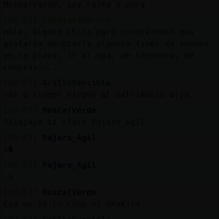
Mosca{Verde, soy casta y pura
[00:53]
LibelulaMarron
hola, alguna chica para conocernos? nos
gustaria adoptarla algunos fines de semana
en la playa, ir al spa, de terraceo, de
compras....
[00:53]
GrilloSensible
vas a llegar virgen al matrimonio ajja
[00:53]
Mosca{Verde
Jajajaja si claro Pajaro_Agil
[00:53]
Pajaro_Agil
S�
[00:53]
Pajaro_Agil
:$
[00:53]
Mosca{Verde
Eso no te lo cree ni Shakira