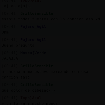
[00:41]
Topo}Azul
jajjaajajajaj
[00:41]
GrilloSensible
estais todas fuertes con la cancion esa xd
[00:41]
Pajaro_Agil
Uhm
[00:41]
Pajaro_Agil
Buena pregunta
[00:41]
Mosca{Verde
JAJAJJA
[00:41]
GrilloSensible
mi hermana me estuvo mareando con esa
cancion jaja
[00:41]
GrilloSensible
que dolor de cabezac-.-
[00:41]
Topo}Azul
y un ferrari mucho menos