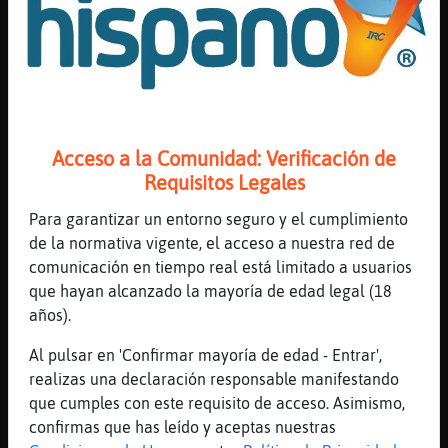
tener pocas luces
[00:44]
Topo}Azul
[Pez-Real] muy buenas noches :)
[00:44]
GrilloSensible
aunque él guapo tampoco es que sea xd
[00:44]
Topo}Azul
Acceso a la Comunidad: Verificación de
https://www.youtube.com/watch?v=pKwQlm-wldA
Requisitos Legales
[00:44]
CobayaFugaz
Para garantizar un entorno seguro y el cumplimiento
YouTube Titulo: Eric Clapton - Layla (Live)
de la normativa vigente, el acceso a nuestra red de
Duración: 6M30S Enviado por:
comunicación en tiempo real está limitado a usuarios
EricClaptonVEVO
que hayan alcanzado la mayoría de edad legal (18
[00:44]
Mosca{Verde
años).
Pajaro_Agil ya no me lo he puesto
Al pulsar en 'Confirmar mayoría de edad - Entrar',
[00:44]
Mosca{Verde
realizas una declaración responsable manifestando
Jajajajaja
que cumples con este requisito de acceso. Asimismo,
[00:44]
Pajaro_Agil
confirmas que has leído y aceptas nuestras