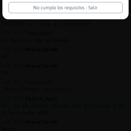
[00:45]
Topo}Azul
muchas gracias Pez-Real
No cumplo los requisitos - Salir
[00:45]
Mosca{Verde
ACTION se lleva a Topo}Azul
[00:45]
Topo}Azul
se hace lo que se puede
[00:45]
Mosca{Verde
XF
[00:46]
Mosca{Verde
XD
[00:46]
Topo}Azul
[Mosca{Verde] jajjajaajj
[00:46]
Pajaro_Agil
Oh, se ha puesto celosa que prefieren a la
otra arroba xDDD
[00:46]
Mosca{Verde
Noooo