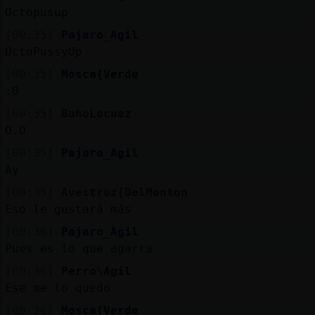
Octopusup
[00:35]
Pajaro_Agil
OctoPussyUp
[00:35]
Mosca{Verde
:O
[00:35]
BuhoLocuaz
O.O
[00:35]
Pajaro_Agil
Ay
[00:35]
Avestruz{DelMonton
Eso le gustará más
[00:36]
Pajaro_Agil
Pues es lo que agarra
[00:36]
Perro\Agil
Ese me lo quedo
[00:36]
Mosca{Verde