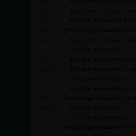
[21:23]
Rinoceronte-Tenaz
auo
cuenta
[21:23]
Rinoceronte-Tenaz
Aup
[21:23]
Gallina-Elocuente
Rin
[21:23]
Murcielago\Paciente
Abu
Reservar
[21:23]
Rinoceronte-Tenaz
Cal
alias
[21:24]
Gallina-Elocuente
"e 
[21:24]
Gallina-Elocuente
sue
Actualizar
[21:25]
Gallina-Elocuente
y n
contraseña
[21:25]
Gallina-Elocuente
qué
[21:25]
Gallina-Elocuente
ah 
[21:25]
Murcielago\Paciente
Jaj
Actualizar
[21:26]
Gallina-Elocuente
ser
IP virtual
[21:26]
Gallina-Elocuente
que
[21:26]
Murcielago\Paciente
Qui