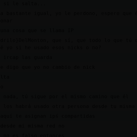
o si le salta...
da bastante igual, yo le perdono, espero que 
donar
 una cosa que se llama IP
odrilo}DelMonton, que sí, que todo lo que tú 
ré yo si he usado esos nicks o no?
l ircap las guarda
te digo que yo no cambio de nick
alta
no
s nada, tú sigue por el mismo camino que él
s los habrá usado otra persona desde tu misma
 aquí te asignan ipś compartidas
 desde mi misma red no
o no es falso entonces