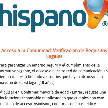
lina-Elocuente También
o-ConTimidez, yo soy hombre y no me pongo tan
 que me puedan hablar otros hombres, es que a
radas
tiene que atraerte ni gustarte todo aquel con
 monotema
no soy cerrado me abro bastante 🤭
Acceso a la Comunidad: Verificación de Requisitos
Legales
cielago\Paciente, vale, lo anoto en la libret
.. se acaba de delatar, ha dicho cerrado
Para garantizar un entorno seguro y el cumplimiento de la
normativa vigente, el acceso a nuestra red de comunicación en
o que va camuflado
tiempo real está limitado a usuarios que hayan alcanzado la
ajajaja
mayoría de edad legal (18 años).
a vez que leo, habláis de lo mismo
Al pulsar en 'Confirmar mayoría de edad - Entrar', realizas una
 bueno eres sime
declaración responsable manifestando que cumples con este
odrilo}DelMonton, sí, hablamos de la vida
requisito de acceso. Asimismo, confirmas que has leído y