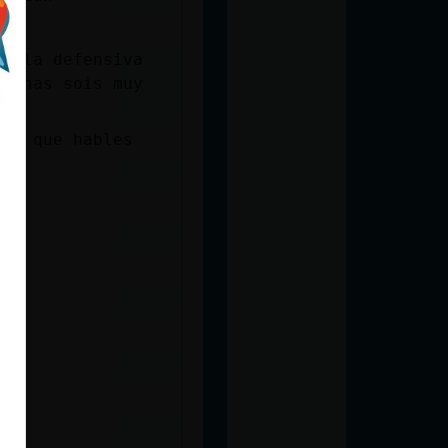
 a la defensiva
lgunas sois muy
 el que hables
a