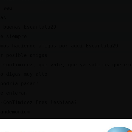
o sea
nas
n buenas Escarlata29
de siempre
amos haciendo amigos por aquí Escarlata29
er posible amigas
o-ConTimidez, que vale, que ya sabemos que er
lo digas muy alto
 podría pasar?
se enteran
o-ConTimidez Eres lesbiana?
pandemonium
ú Murcielago\Paciente?
 podría pasar? Seguro que aún más tíos me hab