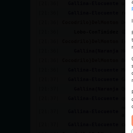
[21:36]
Gallina-Elocuente
usa
[21:36]
Gallina-Elocuente
rec
[21:36]
Cocodrilo}DelMonton
De 
[21:36]
Lobo-ConTimidez
😩😩
[21:36]
Cocodrilo}DelMonton
En 
[21:36]
Gallina{Naranja
Hol
[21:36]
Cocodrilo}DelMonton
Bue
[21:36]
Gallina-Elocuente
Mur
[21:37]
Gallina-Elocuente
Gal
[21:37]
Gallina{Naranja
Que
[21:37]
Gallina-Elocuente
qué
no 
[21:37]
Gallina-Elocuente
a l
[21:37]
Gallina-Elocuente
con