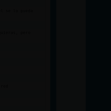
él se lo pueda
quieras, pero
 red