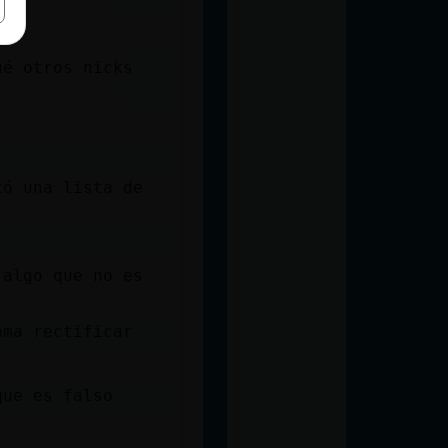
ué otros nicks
tó una lista de
 algo que no es
ama rectificar
que es falso