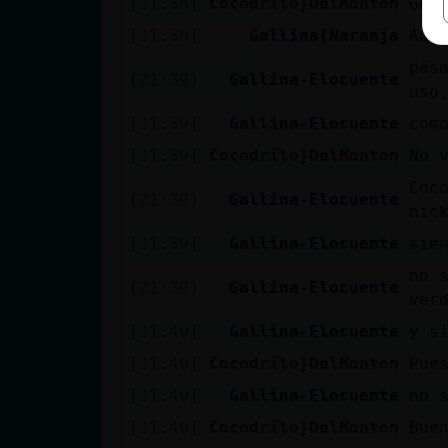
[21:38]
Cocodrilo}DelMonton
Gal
[21:38]
Gallina{Naranja
Aqu
pás
[21:39]
Gallina-Elocuente
uso
[21:39]
Gallina-Elocuente
com
[21:39]
Cocodrilo}DelMonton
No 
Coc
[21:39]
Gallina-Elocuente
nic
[21:39]
Gallina-Elocuente
sie
no 
[21:39]
Gallina-Elocuente
ver
[21:40]
Gallina-Elocuente
y s
[21:40]
Cocodrilo}DelMonton
Pue
[21:40]
Gallina-Elocuente
no 
[21:40]
Cocodrilo}DelMonton
Bue