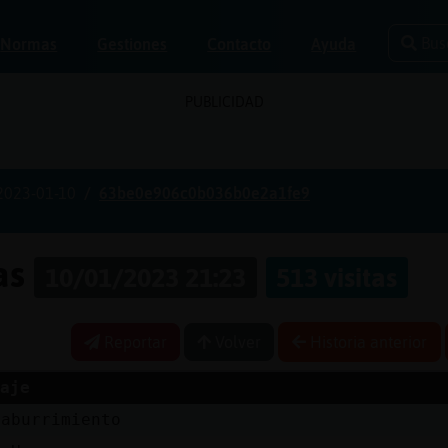
Bus
Normas
Gestiones
Contacto
Ayuda
PUBLICIDAD
2023-01-10
63be0e906c0b036b0e2a1fe9
nas
10/01/2023 21:23
513 visitas
Reportar
Volver
Historia anterior
aje
 aburrimiento