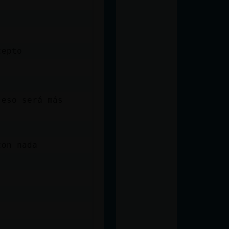
cepto
 eso será más
con nada