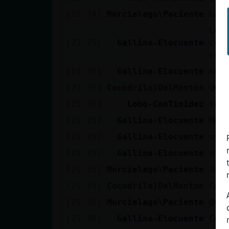
[21:34]
Murcielago\Paciente
Gal
Lob
[21:35]
Gallina-Elocuente
con
cer
[21:35]
Gallina-Elocuente
no 
[21:35]
Cocodrilo}DelMonton
Qué
[21:35]
Lobo-ConTimidez
Yo 
[21:35]
Gallina-Elocuente
Mur
[21:35]
Gallina-Elocuente
uy.
[21:35]
Gallina-Elocuente
otr
[21:35]
Murcielago\Paciente
Jaj
[21:35]
Cocodrilo}DelMonton
Cad
[21:36]
Murcielago\Paciente
Que
[21:36]
Gallina-Elocuente
Coc