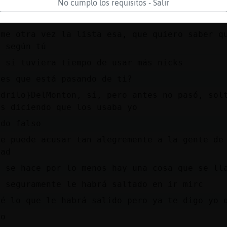
lina{Naranja bien y tú?
No cumplo los requisitos - Salir
í andamos un rato .
ame otra vez la lista esa, que quiero saber q
, según tú
o si tuviera tiempo de usar más nicks
ves que está pasando de ti?
odrilo}DelMonton, sí, pero antes no pasó, sol
ks diciendo que los usaba yo
ndo falso
se puede acusar tan alegremente a la gente de
dad
i se hace por lo menos hay una cosa que se ll
s seguramente le habrá saltado en ir mirc
sé lo que le habrá salido pero ya te digo yo 
no