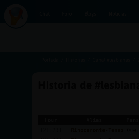
Chat
Foro
Blogs
Noticias
Iniciar
sesión
Portada
Historias
Canal #lesbianas
Historia de #lesbia
¡Chatea
sin
publicidad!
Hour
Alias
Mens
[21:23]
Rinoceronte-Tenaz
Que
Crear
una