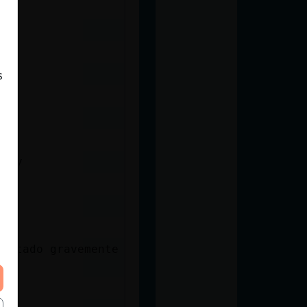
s
 soy
faltado gravemente