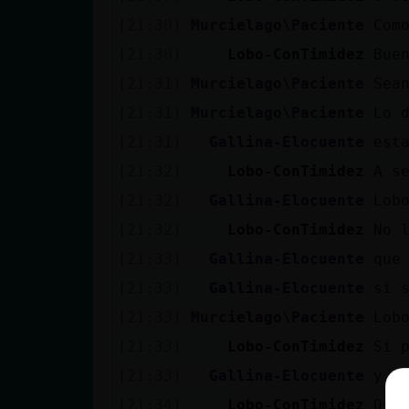
[21:30]
Murcielago\Paciente
Com
[21:30]
Lobo-ConTimidez
Bue
[21:31]
Murcielago\Paciente
Sea
[21:31]
Murcielago\Paciente
Lo 
[21:31]
Gallina-Elocuente
est
[21:32]
Lobo-ConTimidez
A s
[21:32]
Gallina-Elocuente
Lob
[21:32]
Lobo-ConTimidez
No 
[21:33]
Gallina-Elocuente
que
[21:33]
Gallina-Elocuente
si 
[21:33]
Murcielago\Paciente
Lob
[21:33]
Lobo-ConTimidez
Si 
[21:33]
Gallina-Elocuente
y t
[21:34]
Lobo-ConTimidez
Que