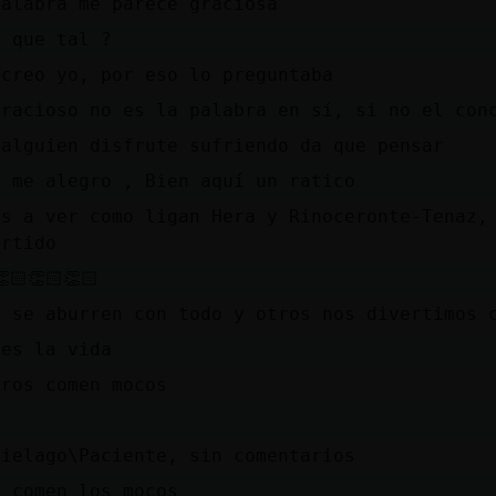
palabra me parece graciosa
a que tal ?
 creo yo, por eso lo preguntaba
gracioso no es la palabra en sí, si no el con
 alguien disfrute sufriendo da que pensar
a me alegro , Bien aquí un ratico
os a ver como ligan Hera y Rinoceronte-Tenaz,
ertido
👏🏻👏🏻👏🏻
s se aburren con todo y otros nos divertimos 
 es la vida
tros comen mocos
cielago\Paciente, sin comentarios
e comen los mocos