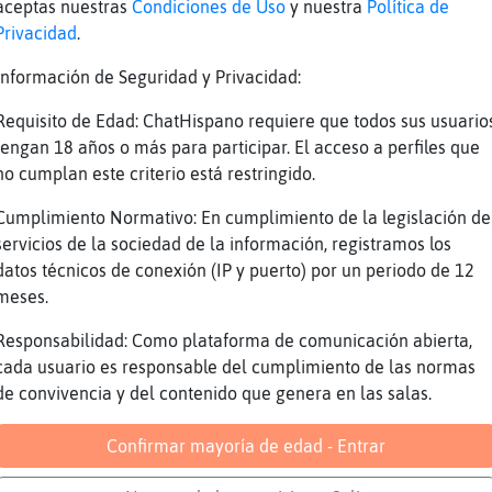
aceptas nuestras
Condiciones de Uso
y nuestra
Política de
mos palabras que hay en el diccionario
Privacidad
.
onozco que somos poco innovadores
Información de Seguridad y Privacidad:
verdad?
😩😩
Requisito de Edad: ChatHispano requiere que todos sus usuario
tengan 18 años o más para participar. El acceso a perfiles que
fin
no cumplan este criterio está restringido.
a Cocodrilo}DelMonton
Cumplimiento Normativo: En cumplimiento de la legislación de
nas, Gallina{Naranja :*
servicios de la sociedad de la información, registramos los
cielago\Paciente, en terminos de bondad sí lo
datos técnicos de conexión (IP y puerto) por un periodo de 12
lina{Naranja, qu
meses.
 tal estas
Responsabilidad: Como plataforma de comunicación abierta,
 nicks dices que uso también?
cada usuario es responsable del cumplimiento de las normas
de convivencia y del contenido que genera en las salas.
sé quien te ha dado esa información pero has 
a verdad, tú sabrás
Confirmar mayoría de edad - Entrar
 el respeto que te tenía