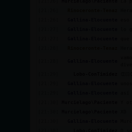
[21:26]
Murcielago\Paciente
La 
Mis blogs
[21:26]
Rinoceronte-Tenaz
Her
[21:26]
Gallina-Elocuente
eso
Mis foros
[21:27]
Gallina-Elocuente
lo 
[21:27]
Gallina-Elocuente
que
[21:28]
Rinoceronte-Tenaz
Her
Registrar
vam
[21:28]
Gallina-Elocuente
un canal
div
[21:29]
Lobo-ConTimidez
👏🏻
[21:29]
Gallina-Elocuente
uno
Más
[21:29]
Gallina-Elocuente
así
gestiones
[21:30]
Murcielago\Paciente
Y o
[21:30]
Murcielago\Paciente
XD
[21:30]
Gallina-Elocuente
Mur
[21:30]
Lobo-ConTimidez
O s