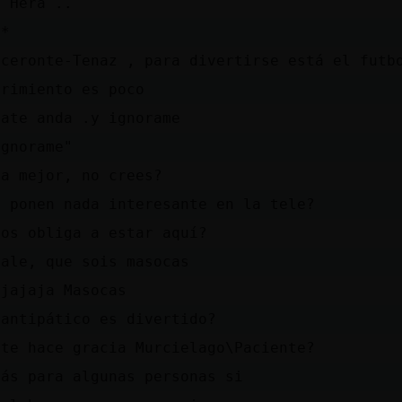
a Hera ..
a*
oceronte-Tenaz , para divertirse está el futb
rrimiento es poco
late anda .y ignorame
ignorame"
na mejor, no crees?
o ponen nada interesante en la tele?
 os obliga a estar aquí?
vale, que sois masocas
ajajaja Masocas
 antipático es divertido?
 te hace gracia Murcielago\Paciente?
zás para algunas personas si