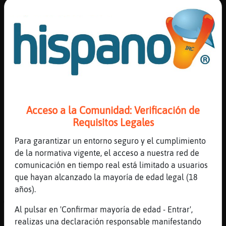
Yo no soy es Eros jajajajajaa
[05:03]
GataEficiente
Un algo
[05:04]
Lince-Locuaz
hya
[05:04]
Lince-Locuaz
jajjajajaj
[05:04]
Lince-Locuaz
Acceso a la Comunidad: Verificación de
no paras ehhh
Requisitos Legales
[05:04]
Lince-Locuaz
Para garantizar un entorno seguro y el cumplimiento
en que estaras tu pensando
de la normativa vigente, el acceso a nuestra red de
[05:05]
GataEficiente
comunicación en tiempo real está limitado a usuarios
En t�a lo sabes
que hayan alcanzado la mayoría de edad legal (18
años).
[05:05]
GataEficiente
🤫
Al pulsar en 'Confirmar mayoría de edad - Entrar',
[05:05]
Lince-Locuaz
realizas una declaración responsable manifestando