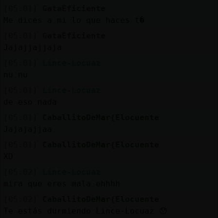
Mis
[05:01]
GataEficiente
blogs
Me dices a mi lo que haces t�
[05:01]
GataEficiente
Jajajjajjaja
Mis
[05:01]
Lince-Locuaz
foros
nu nu
[05:01]
Lince-Locuaz
de eso nada
Registr
[05:01]
CaballitoDeMar{Elocuente
un
Jajajajjaa
canal
[05:01]
CaballitoDeMar{Elocuente
XD
[05:02]
Lince-Locuaz
mira que eres mala ehhhh
Más
gestion
[05:02]
CaballitoDeMar{Elocuente
Te estás durmiendo Lince-Locuaz 😯