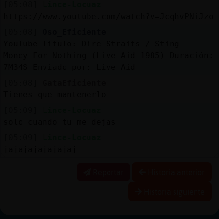
[05:08]
Lince-Locuaz
https://www.youtube.com/watch?v=JcqhvPNiJzo
[05:08]
Oso_Eficiente
YouTube Titulo: Dire Straits / Sting -
Money For Nothing (Live Aid 1985) Duración:
7M34S Enviado por: Live Aid
[05:08]
GataEficiente
Tienes que mantenerlo
[05:09]
Lince-Locuaz
solo cuando tu me dejas
[05:09]
Lince-Locuaz
jajajajajajajaj
Reportar
Historia anterior
Historia siguiente