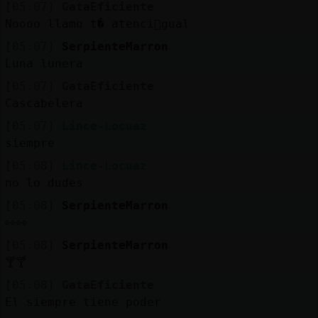
[05:07]
GataEficiente
Noooo llamo t� atenci󮠩gual
[05:07]
SerpienteMarron
Luna lunera
[05:07]
GataEficiente
Cascabelera
[05:07]
Lince-Locuaz
siempre
[05:08]
Lince-Locuaz
no lo dudes
[05:08]
SerpienteMarron
👀👀
[05:08]
SerpienteMarron
🍸🍸
[05:08]
GataEficiente
El siempre tiene poder