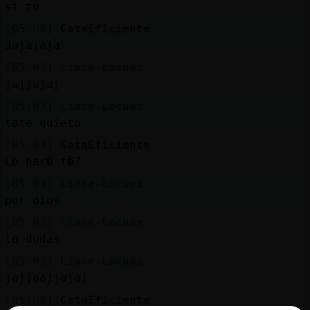
si tu
[05:03]
GataEficiente
Jajajaja
[05:03]
Lince-Locuaz
jajjajaj
[05:03]
Lince-Locuaz
tate quieta
[05:03]
GataEficiente
Lo har� t�?
[05:03]
Lince-Locuaz
por dios
[05:03]
Lince-Locuaz
lo dudas
[05:03]
Lince-Locuaz
jajjaajjajaj
[05:03]
GataEficiente