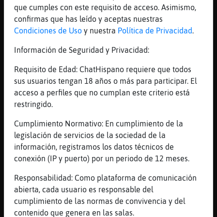
ejem
que cumples con este requisito de acceso. Asimismo,
confirmas que has leído y aceptas nuestras
[05:05]
Lince-Locuaz
Condiciones de Uso
y nuestra
Política de Privacidad
.
jajjaajjaaj
[05:05]
GataEficiente
Información de Seguridad y Privacidad:
Ajam
Requisito de Edad: ChatHispano requiere que todos
[05:05]
Lince-Locuaz
sus usuarios tengan 18 años o más para participar. El
mala no eres lo sigueinte
acceso a perfiles que no cumplan este criterio está
[05:05]
Lince-Locuaz
restringido.
jajajajajajajaj
Cumplimiento Normativo: En cumplimiento de la
[05:05]
GataEficiente
legislación de servicios de la sociedad de la
Jajajaja mmmm
información, registramos los datos técnicos de
[05:05]
Lince-Locuaz
conexión (IP y puerto) por un periodo de 12 meses.
bichooooooooooooooo
Responsabilidad: Como plataforma de comunicación
[05:05]
Lince-Locuaz
abierta, cada usuario es responsable del
en tii me dice
cumplimiento de las normas de convivencia y del
[05:05]
Lince-Locuaz
contenido que genera en las salas.