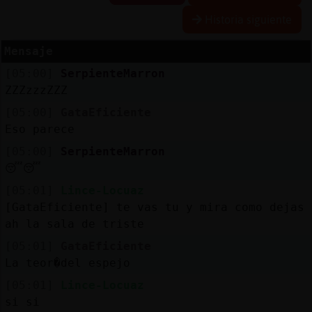
Historia siguiente
Mensaje
Reserva
[05:00]
SerpienteMarron
alias
ZZZzzzZZZ
[05:00]
GataEficiente
Eso parece
Actuali
[05:00]
SerpienteMarron
contras
😴😴
[05:01]
Lince-Locuaz
[GataEficiente] te vas tu y mira como dejas
Actuali
ah la sala de triste
IP
[05:01]
GataEficiente
virtual
La teor�del espejo
[05:01]
Lince-Locuaz
si si