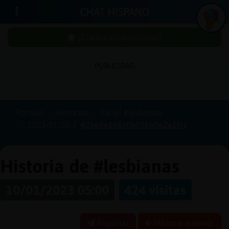
CHAT HISPANO
¡Chatea sin publicidad!
PUBLICIDAD
Iniciar
sesión
Portada
Historias
Canal #lesbianas
2023-01-10
63be0e666c0b036b0e2a1fcc
¡Chatea
sin
publici
Historia de #lesbianas
10/01/2023 05:00
424 visitas
Crear
una
Reportar
Historia anterior
cuenta