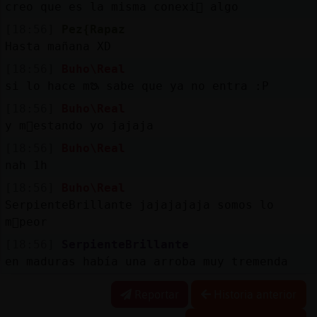
creo que es la misma conexi󮠯 algo
[18:56]
Pez{Rapaz
Hasta mañana XD
[18:56]
Buho\Real
si lo hace mᳬ sabe que ya no entra :P
[18:56]
Buho\Real
y m᳠estando yo jajaja
[18:56]
Buho\Real
nah 1h
[18:56]
Buho\Real
SerpienteBrillante jajajajaja somos lo
m᳠peor
[18:56]
SerpienteBrillante
en maduras había una arroba muy tremenda
Reportar
Historia anterior