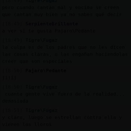
[18:49]
Tigre\Fugaz
pero cuando cantan mal y encima se creen
que cantan muy bien ya no sabes qué decir
[18:49]
SerpienteBrillante
a ver si te gusta Pajaro\Pedante
[18:49]
Tigre\Fugaz
la culpa es de los padres que no les dicen
las cosas claras, o las engañan haciendolas
creer que son especiales
[18:50]
Pajaro\Pedante
jijij
[18:50]
Tigre\Fugaz
cuanta gente vive fuera de la realidad...
demasiada
[18:51]
Tigre\Fugaz
y claro, luego se estrellan contra ella y
vienen los lloros