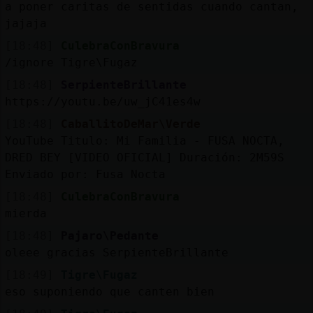
Mis
a poner caritas de sentidas cuando cantan,
blogs
jajaja
[18:48]
CulebraConBravura
/ignore Tigre\Fugaz
[18:48]
SerpienteBrillante
Mis
https://youtu.be/uw_jC41es4w
foros
[18:48]
CaballitoDeMar\Verde
YouTube Titulo: Mi Familia - FUSA NOCTA,
DRED BEY [VIDEO OFICIAL] Duración: 2M59S
Registr
Enviado por: Fusa Nocta
un
[18:48]
CulebraConBravura
canal
mierda
[18:48]
Pajaro\Pedante
oleee gracias SerpienteBrillante
Más
[18:49]
Tigre\Fugaz
gestion
eso suponiendo que canten bien