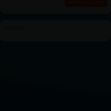
Historia siguiente
PUBLICIDAD