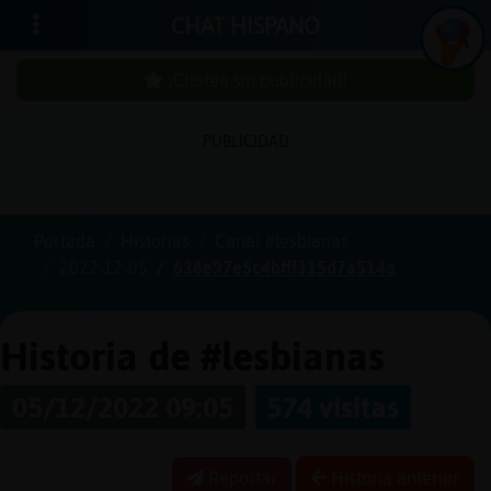
CHAT HISPANO
¡Chatea sin publicidad!
PUBLICIDAD
Iniciar
sesión
Portada
Historias
Canal #lesbianas
2022-12-05
638e97e5c4bfff315d7a514a
¡Chatea
sin
publici
Historia de #lesbianas
05/12/2022 09:05
574 visitas
Crear
una
Reportar
Historia anterior
cuenta