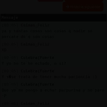
Historia siguiente
Mensaje
Reserva
[09:05]
Caiman_Feliz
alias
ya y tantas cosas son cosas q nadie se
percata de q son cosas
[09:05]
Caiman_Feliz
Actuali
XD
contras
[09:05]
Culebra{Fuerte
Y yo no te he echado, o si?
[09:05]
Culebra{Fuerte
Actuali
Y s�se trata de tener mucha paciencia :)
IP
[09:05]
Culebra{Fuerte
virtual
Que yo me pongo a echar purpurina y no paro
:P
[09:06]
Caiman_Feliz