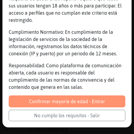
de hecho en Murcia creo que no te he echado
sus usuarios tengan 18 años o más para participar. El
nunca o casi nunca xD
acceso a perfiles que no cumplan este criterio está
restringido.
[09:09]
Caiman_Feliz
no ahi me echa man
Cumplimiento Normativo: En cumplimiento de la
[09:09]
Caiman_Feliz
legislación de servicios de la sociedad de la
xd
información, registramos los datos técnicos de
conexión (IP y puerto) por un periodo de 12 meses.
[09:09]
Caiman_Feliz
bueno ahora ya no me echan de ningun lao
Responsabilidad: Como plataforma de comunicación
por q soy buena
abierta, cada usuario es responsable del
[09:09]
Culebra{Fuerte
cumplimiento de las normas de convivencia y del
jajajajaja
contenido que genera en las salas.
[09:09]
Culebra{Fuerte
Confirmar mayoría de edad - Entrar
bueno eso es amor jajajaja es distinto xD
[09:10]
Culebra{Fuerte
No cumplo los requisitos - Salir
el spanish fridey viene jajajaja
[09:10]
Culebra{Fuerte