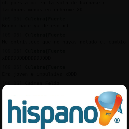
Mis
uh pues a mi en la sala de harbasete
blogs
tardabas menos en echarme XD
[09:06]
Culebra{Fuerte
Bueno hace ya de eso xD
[09:06]
Culebra{Fuerte
Mis
Me entristece que no hayas notado el cambio
foros
[09:06]
Culebra{Fuerte
xDDDDDDDDDDDDDDDD
[09:06]
Culebra{Fuerte
Registr
Era joven e impulsiva xDDD
un
canal
[09:06]
Caiman_Feliz
jajajaja
[09:06]
Culebra{Fuerte
Todo depende la presi󮠱ue te metan de
Más
arriba, pero cuando est᳠casi arriba.... te
gestion
la suda todo m᳠:P