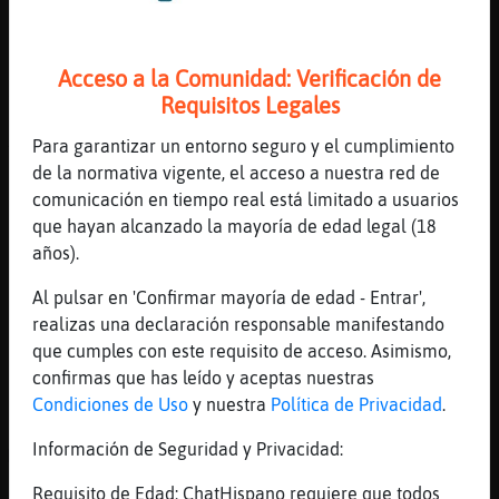
[09:07]
Caiman_Feliz
bullyng d eese me haciais
[09:07]
Caiman_Feliz
Acceso a la Comunidad: Verificación de
xD
Requisitos Legales
[09:07]
Culebra{Fuerte
Para garantizar un entorno seguro y el cumplimiento
Yo all�olo era una mandada jajaja
de la normativa vigente, el acceso a nuestra red de
[09:07]
Culebra{Fuerte
comunicación en tiempo real está limitado a usuarios
jajaja pobre de t�
que hayan alcanzado la mayoría de edad legal (18
[09:07]
Caiman_Feliz
años).
alli sq me quieren poco pero me la pela sq
Al pulsar en 'Confirmar mayoría de edad - Entrar',
cuanto menos me quieres mas por culo doy a
realizas una declaración responsable manifestando
tu alrededor
que cumples con este requisito de acceso. Asimismo,
[09:07]
Culebra{Fuerte
confirmas que has leído y aceptas nuestras
jajajajajajaja
Condiciones de Uso
y nuestra
Política de Privacidad
.
[09:07]
Culebra{Fuerte
Información de Seguridad y Privacidad:
Muy avispa eso jajaja
[09:08]
Culebra{Fuerte
Requisito de Edad: ChatHispano requiere que todos