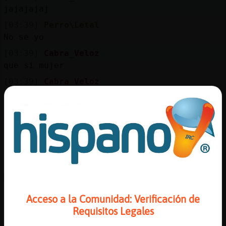
Mis
jajajajaj
blogs
[03:39]
Perro\Letal
No se yo
[03:39]
Cabra_Veloz
Mis
que si mujer
foros
[03:39]
Cabra_Veloz
jajajajja
[03:40]
Perro\Letal
Registr
Ya veremos
un
[03:40]
Cabra_Veloz
canal
veras como si
[03:41]
Libelula_SinLuces
ACTION ata a Perro\Letal en la cama con
cinta americana
Más
Acceso a la Comunidad: Verificación de
gestion
[03:41]
Cabra_Veloz
Requisitos Legales
eaaaaaaaaaaaaaaaa