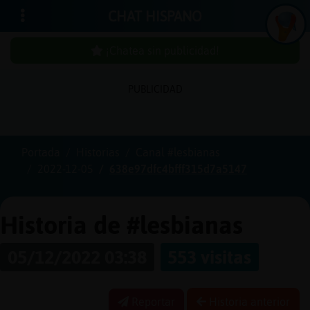
CHAT HISPANO
¡Chatea sin publicidad!
PUBLICIDAD
Iniciar
sesión
Portada
Historias
Canal #lesbianas
2022-12-05
638e97dfc4bfff315d7a5147
¡Chatea
sin
publici
Historia de #lesbianas
05/12/2022 03:38
553 visitas
Crear
una
Reportar
Historia anterior
cuenta