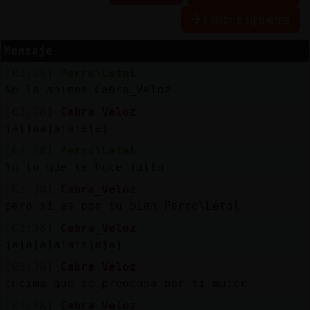
Historia siguiente
Mensaje
Reserva
[03:38]
Perro\Letal
alias
No la animes Cabra_Veloz
[03:38]
Cabra_Veloz
jajjaajajajajaj
Actuali
[03:38]
Perro\Letal
contras
Ya lo que le hace falta
[03:38]
Cabra_Veloz
pero si es por tu bien Perro\Letal
Actuali
[03:38]
Cabra_Veloz
IP
jajajajajajajajaj
virtual
[03:38]
Cabra_Veloz
encima que se preocupa por ti mujer
[03:38]
Cabra_Veloz