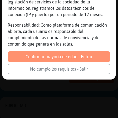
legislación de servicios de la sociedad de la
[03:42]
Perro\Letal
información, registramos los datos técnicos de
??
conexión (IP y puerto) por un periodo de 12 meses.
[03:42]
Cabra_Veloz
Responsabilidad: Como plataforma de comunicación
no
abierta, cada usuario es responsable del
[03:43]
Cabra_Veloz
cumplimiento de las normas de convivencia y del
aqui no ah entrado Vicky_28
contenido que genera en las salas.
[03:44]
Libelula_SinLuces
hola casadadesvelada
Confirmar mayoría de edad - Entrar
Reportar
Historia anterior
No cumplo los requisitos - Salir
Historia siguiente
PUBLICIDAD