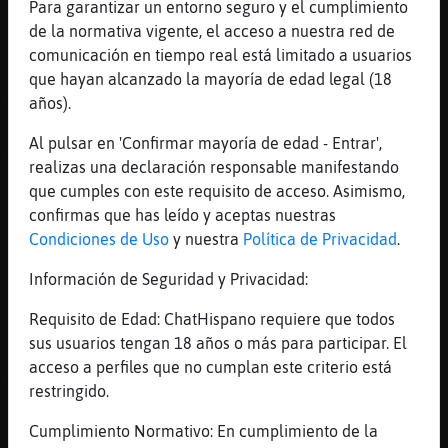
Para garantizar un entorno seguro y el cumplimiento
[03:41]
Cabra_Veloz
de la normativa vigente, el acceso a nuestra red de
jajajajajajajaj
comunicación en tiempo real está limitado a usuarios
[03:41]
Libelula_SinLuces
que hayan alcanzado la mayoría de edad legal (18
XD
años).
[03:41]
Perro\Letal
Al pulsar en 'Confirmar mayoría de edad - Entrar',
Aaaarggg
realizas una declaración responsable manifestando
[03:41]
Perro\Letal
que cumples con este requisito de acceso. Asimismo,
Suelta
confirmas que has leído y aceptas nuestras
Condiciones de Uso
y nuestra
Política de Privacidad
.
[03:41]
Libelula_SinLuces
jajajaja no no
Información de Seguridad y Privacidad:
[03:41]
Libelula_SinLuces
Requisito de Edad: ChatHispano requiere que todos
que te caes entonces
sus usuarios tengan 18 años o más para participar. El
[03:41]
Libelula_SinLuces
acceso a perfiles que no cumplan este criterio está
XD
restringido.
[03:42]
Cabra_Veloz
Cumplimiento Normativo: En cumplimiento de la
??