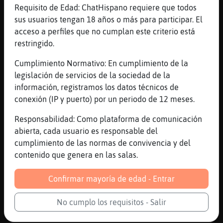
Requisito de Edad: ChatHispano requiere que todos
[10:20]
CaballitoDeMar\ConBravura
sus usuarios tengan 18 años o más para participar. El
Porque de aquí no debía de ser, y leo la
acceso a perfiles que no cumplan este criterio está
prensa a diario ehhhh
restringido.
[10:20]
Ardilla{Brillante
quiza es el personaje de una novela. Busca
Cumplimiento Normativo: En cumplimiento de la
en google
legislación de servicios de la sociedad de la
información, registramos los datos técnicos de
[10:21]
Ardilla{Brillante
conexión (IP y puerto) por un periodo de 12 meses.
Si yo busvo me caigo
[10:22]
CaballitoDeMar\ConBravura
Responsabilidad: Como plataforma de comunicación
Luego lo buscaré si a ver quién era
abierta, cada usuario es responsable del
cumplimiento de las normas de convivencia y del
[10:23]
Ardilla{Brillante
contenido que genera en las salas.
Oki CaballitoDeMar\ConBravura
[10:23]
CaballitoDeMar\ConBravura
Confirmar mayoría de edad - Entrar
Donde andara la RanaInsufrible 🤔
[10:23]
RanaInsufrible
No cumplo los requisitos - Salir
jugando a l consola