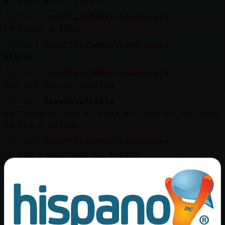
al lado de mi casa!!!
[10:17]
CaballitoDeMar\ConBravura
Lo tengo a 100m
[10:17]
CaballitoDeMar\ConBravura
😂😂😂
[10:17]
CaballitoDeMar\ConBravura
Hoy iré con mi sobrina
[10:17]
RanaInsufrible
na tengo yo eso al lado de casa en fin sana
no iba a est6ar
[10:18]
CaballitoDeMar\ConBravura
Lo han inaugurado el jueves
[10:18]
CaballitoDeMar\ConBravura
Puf más guapo!
[10:18]
CaballitoDeMar\ConBravura
Hoy iré RanaInsufrible!