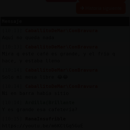
Historia siguiente
Mensaje
Reserva
[10:13]
CaballitoDeMar\ConBravura
alias
Aquí no queda nada
[10:13]
CaballitoDeMar\ConBravura
Mira q este café es grande, y el frío q
Actuali
hace, y estaba lleno
contras
[10:14]
CaballitoDeMar\ConBravura
Solo mi mesa libre 😂😂
[10:14]
CaballitoDeMar\ConBravura
Actuali
Ni en barra había sitio
IP
[10:14]
Ardilla{Brillante
virtual
Y es grande esa cafetería?
[10:15]
RanaInsufrible
https://youtu.be/m6KCtGq5GuE