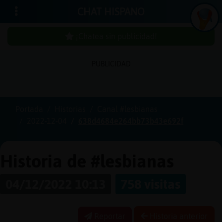
CHAT HISPANO
¡Chatea sin publicidad!
PUBLICIDAD
Iniciar
sesión
Portada
Historias
Canal #lesbianas
2022-12-04
638d4684e264bb73b43e692f
¡Chatea
sin
publici
Historia de #lesbianas
04/12/2022 10:13
758 visitas
Crear
una
Reportar
Historia anterior
cuenta