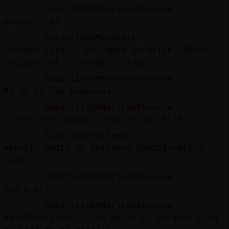
Mis
[10:15]
CaballitoDeMar\ConBravura
blogs
Bueno....si
[10:15]
EstrellaDeMarDebil
YouTube Titulo: La Jumpa Duración: 4M16S
Enviado por: Arcangel - Topic
Mis
foros
[10:15]
CaballitoDeMar\ConBravura
No es de las pequeñas
[10:15]
CaballitoDeMar\ConBravura
Yo alucine cuando llegue a las 9:30
Registr
un
[10:15]
Ardilla{Brillante
canal
merecía pedir un desayuno pantagruélico
jaja
[10:16]
CaballitoDeMar\ConBravura
Eso q es??
Más
[10:17]
CaballitoDeMar\ConBravura
gestion
RanaInsufrible!!! Ya abrió el burguer King