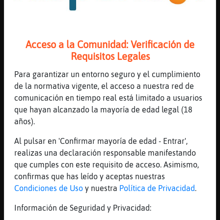
[10:19]
RanaInsufrible
y6o hoy mexicano
[10:19]
CaballitoDeMar\ConBravura
Lo tengo a 100m y línea resta, solo tengo q
Acceso a la Comunidad: Verificación de
cruzar la calle 😂😂
Requisitos Legales
[10:19]
Ardilla{Brillante
Para garantizar un entorno seguro y el cumplimiento
Pantagruel era un señor q comía mucho,
de la normativa vigente, el acceso a nuestra red de
CaballitoDeMar\ConBravura, de ahí viene
comunicación en tiempo real está limitado a usuarios
[10:19]
Ardilla{Brillante
que hayan alcanzado la mayoría de edad legal (18
hay q leer mas jajaja
años).
[10:19]
CaballitoDeMar\ConBravura
Al pulsar en 'Confirmar mayoría de edad - Entrar',
RanaInsufrible alaaaaa te vas a poner fina
realizas una declaración responsable manifestando
ehhhh
que cumples con este requisito de acceso. Asimismo,
[10:20]
CaballitoDeMar\ConBravura
confirmas que has leído y aceptas nuestras
Pues nunca lo oi
Condiciones de Uso
y nuestra
Política de Privacidad
.
[10:20]
CaballitoDeMar\ConBravura
Información de Seguridad y Privacidad:
Y de donde era ese señor??