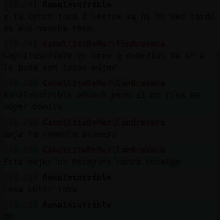
[10:24]
RanaInsufrible
y tu color rosa d letras sq ni lo veo tordo
es una mancha rosa
[10:24]
CaballitoDeMar\ConBravura
LaptitaSofia20 yo creo q deberías de ir a
la boda con todos mujer
[10:25]
CaballitoDeMar\ConBravura
RanaInsufrible ohhhhh pero si mi risa es
súper bonito
[10:25]
CaballitoDeMar\ConBravura
Deja la consola ainssss
[10:25]
CaballitoDeMar\ConBravura
Esta mujer no desayuna nunca conmigo
[10:25]
RanaInsufrible
rosa color rosa
[10:25]
RanaInsufrible
XD