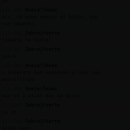
XD
[13:20]
Oveja\Tenaz
ais, no pueo apoyar el brazo, que
sufrimiento
[13:20]
Zebra}Fuerte
todavía te duele?
[13:20]
Zebra}Fuerte
pobre
[13:20]
Oveja\Tenaz
y esperate que empiecen a caer las
postillitas
[13:20]
Oveja\Tenaz
que va a picar que da gusto
[13:20]
Zebra}Fuerte
ya ya
[13:20]
Zebra}Fuerte
ánimo pues