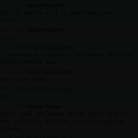
[13:15]
Zebra}Fuerte
que en teoria es a lo que vengo pero
claro..
[13:15]
Zebra}Fuerte
jaja
[13:15]
ArdillaSinLuces
q la quieres ejercer la monogamia adelante
nadie prohibe naa
[13:15]
ArdillaSinLuces
pero open mind
[13:15]
ArdillaSinLuces
XD
[13:16]
Oveja\Tenaz
pues igual que quien decida tener algo con
mas personas, poliamor o como lo quieras
llamar