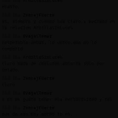
[13:16]
ArdillaSinLuces
esasto
[13:16]
Zebra}Fuerte
si, siempre y cuando sea claro y pactado en
la relacion ArdillaSinLuces
[13:16]
Oveja\Tenaz
respetable ambas, lo unico que no lo
comparto
[13:16]
ArdillaSinLuces
claro nada de realcion abierta solo por
unlado
[13:16]
Zebra}Fuerte
claro
[13:16]
Oveja\Tenaz
a mi me gusta tener esa exclusividad y tal
[13:16]
Zebra}Fuerte
que de eso hay mucho tb eh...