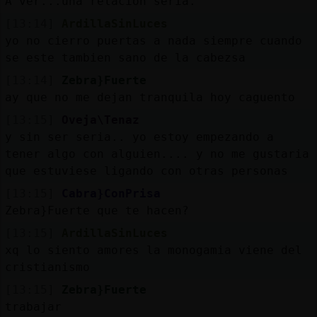
A ver...una relación seria.
[13:14]
ArdillaSinLuces
yo no cierro puertas a nada siempre cuando
se este tambien sano de la cabezsa
[13:14]
Zebra}Fuerte
ay que no me dejan tranquila hoy caguento
[13:15]
Oveja\Tenaz
y sin ser seria.. yo estoy empezando a
tener algo con alguien.... y no me gustaria
que estuviese ligando con otras personas
[13:15]
Cabra}ConPrisa
Zebra}Fuerte que te hacen?
[13:15]
ArdillaSinLuces
xq lo siento amores la monogamia viene del
cristianismo
[13:15]
Zebra}Fuerte
trabajar