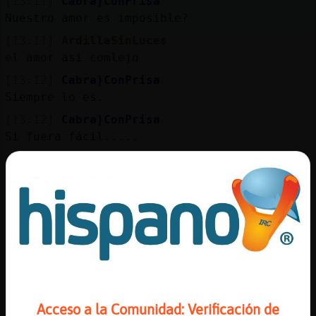
[13:11]
Cabra}ConPrisa
Nuestro amor es imposible?
[13:11]
ArdillaSinLuces
el amor asi comlejo
[13:12]
Cabra}ConPrisa
Siempre lo es.
[13:12]
Cabra}ConPrisa
Si fuera fácil.....
[13:12]
Oveja\Tenaz
comlejo :$
[13:12]
Cabra}ConPrisa
Oveja\Tenaz espera que traduzco
[13:12]
Oveja\Tenaz
yo pienso que para tener una relacion
sana... hay que pasar muchos malos ratos
[13:12]
Cabra}ConPrisa
Acceso a la Comunidad: Verificación de
Complejo...