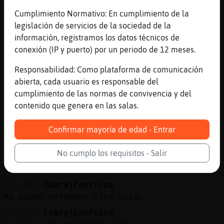
q si quieres exclusividad, q si los
Cumplimiento Normativo: En cumplimiento de la
respetos, q si la comunicacion
legislación de servicios de la sociedad de la
[13:13]
Oveja\Tenaz
información, registramos los datos técnicos de
hombre, eso ya depende de cada persona
conexión (IP y puerto) por un periodo de 12 meses.
tambien
Responsabilidad: Como plataforma de comunicación
[13:14]
Cabra}ConPrisa
abierta, cada usuario es responsable del
ArdillaSinLuces una relación tiene que ser
cumplimiento de las normas de convivencia y del
así. Exclusiva.
contenido que genera en las salas.
[13:14]
Oveja\Tenaz
yo por ejemplo necesito esa exclusividad si
Confirmar mayoría de edad - Entrar
estoy con alguien
No cumplo los requisitos - Salir
[13:14]
ArdillaSinLuces
claro por eso todo es amplio
[13:14]
Cabra}ConPrisa
No puedo entender otra cosa.
[13:14]
Cabra}ConPrisa