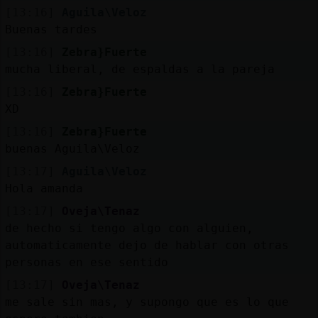
[13:16]
Aguila\Veloz
Buenas tardes
[13:16]
Zebra}Fuerte
mucha liberal, de espaldas a la pareja
[13:16]
Zebra}Fuerte
XD
[13:16]
Zebra}Fuerte
buenas Aguila\Veloz
[13:17]
Aguila\Veloz
Hola amanda
[13:17]
Oveja\Tenaz
de hecho si tengo algo con alguien,
automaticamente dejo de hablar con otras
personas en ese sentido
[13:17]
Oveja\Tenaz
me sale sin mas, y supongo que es lo que