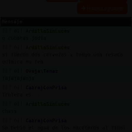
Historia siguiente
Mensaje
Reserva
[13:02]
ArdillaSinLuces
alias
q cubatas jodia
[13:03]
ArdillaSinLuces
si fueron dos cervezas y tengo una resaca
Actuali
quimica mu fea
contras
[13:03]
Oveja\Tenaz
jajajajaaja
[13:03]
Cabra}ConPrisa
Actuali
Trolera es ...
IP
[13:03]
ArdillaSinLuces
virtual
chsss
[13:03]
Cabra}ConPrisa
Se bebió el agua de los maceteros al final.