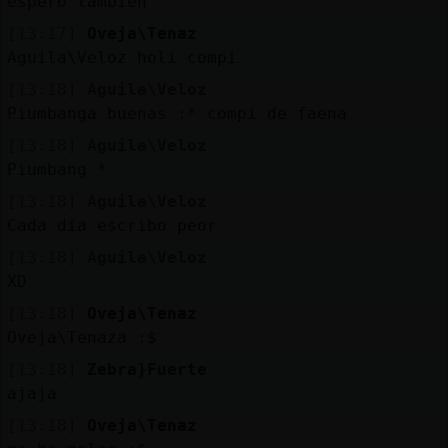
espero tambien
[13:17]
Oveja\Tenaz
Aguila\Veloz holi compi
[13:18]
Aguila\Veloz
Piumbanga buenas :* compi de faena
[13:18]
Aguila\Veloz
Piumbang *
[13:18]
Aguila\Veloz
Cada dia escribo peor
[13:18]
Aguila\Veloz
XD
[13:18]
Oveja\Tenaz
Oveja\Tenaza :$
[13:18]
Zebra}Fuerte
ajaja
[13:18]
Oveja\Tenaz