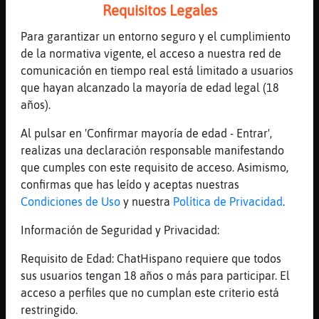
Requisitos Legales
[13:12]
Oveja\Tenaz
asi que si, es complicado
Para garantizar un entorno seguro y el cumplimiento
de la normativa vigente, el acceso a nuestra red de
[13:12]
ArdillaSinLuces
comunicación en tiempo real está limitado a usuarios
para tner una relacion sana hay q pensar q
que hayan alcanzado la mayoría de edad legal (18
nadie espropiedad de nadie
años).
[13:13]
ArdillaSinLuces
y luego de ahi rasca lo q quieras
Al pulsar en 'Confirmar mayoría de edad - Entrar',
realizas una declaración responsable manifestando
[13:13]
Oveja\Tenaz
que cumples con este requisito de acceso. Asimismo,
entre otras cosas
confirmas que has leído y aceptas nuestras
[13:13]
Cabra}ConPrisa
Condiciones de Uso
y nuestra
Política de Privacidad
.
En eso estamos de acuerdo...
Información de Seguridad y Privacidad:
[13:13]
Cabra}ConPrisa
Aunque luego te castigue.....
Requisito de Edad: ChatHispano requiere que todos
[13:13]
Cabra}ConPrisa
sus usuarios tengan 18 años o más para participar. El
Jajajajajaja
acceso a perfiles que no cumplan este criterio está
restringido.
[13:13]
ArdillaSinLuces