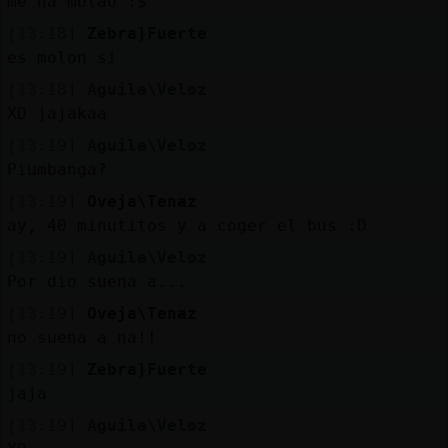
me ha molao :$
[13:18]
Zebra}Fuerte
es molon si
[13:18]
Aguila\Veloz
XD jajakaa
[13:19]
Aguila\Veloz
Piumbanga?
[13:19]
Oveja\Tenaz
ay, 40 minutitos y a coger el bus :D
[13:19]
Aguila\Veloz
Por dio suena a...
[13:19]
Oveja\Tenaz
no suena a na!!
[13:19]
Zebra}Fuerte
jaja
[13:19]
Aguila\Veloz