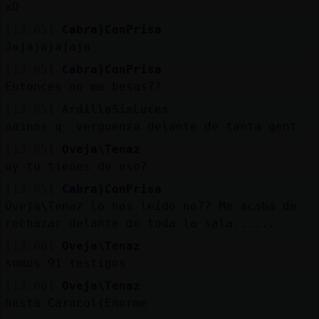
xD
[13:05]
Cabra}ConPrisa
Jajajajajaja
[13:05]
Cabra}ConPrisa
Entonces no me besas??
[13:05]
ArdillaSinLuces
aainns q verguenza delante de tanta gent
[13:05]
Oveja\Tenaz
uy tu tienes de eso?
[13:05]
Cabra}ConPrisa
Oveja\Tenaz lo has leído no?? Me acaba de
rechazar delante de toda la sala......
[13:06]
Oveja\Tenaz
somos 91 testigos
[13:06]
Oveja\Tenaz
hasta Caracol{Enorme