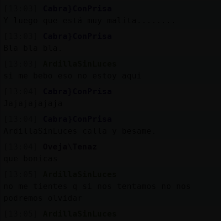
Mis
[13:03]
Cabra}ConPrisa
blogs
Y luego que está muy malita........
[13:03]
Cabra}ConPrisa
Bla bla bla.
Mis
[13:03]
ArdillaSinLuces
foros
si me bebo eso no estoy aqui
[13:04]
Cabra}ConPrisa
Jajajajajaja
Registr
[13:04]
Cabra}ConPrisa
un
ArdillaSinLuces calla y besame.
canal
[13:04]
Oveja\Tenaz
que bonicas
[13:05]
ArdillaSinLuces
no me tientes q si nos tentamos no nos
Más
podremos olvidar
gestion
[13:05]
ArdillaSinLuces