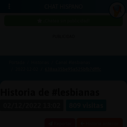
CHAT HISPANO
¡Chatea sin publicidad!
PUBLICIDAD
Iniciar
sesión
Portada
Historias
Canal #lesbianas
2022-12-02
638aa35be95a525bfb7dfffc
¡Chatea
sin
publici
Historia de #lesbianas
02/12/2022 13:02
809 visitas
Crear
una
Reportar
Historia anterior
cuenta