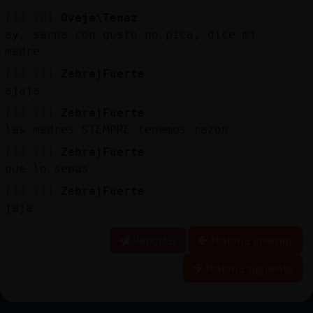
[13:20]
Oveja\Tenaz
ay, sarna con gusto no pica, dice mi
madre...
[13:21]
Zebra}Fuerte
ajaja
[13:21]
Zebra}Fuerte
las madres SIEMPRE tenemos razon
[13:21]
Zebra}Fuerte
que lo sepas
[13:21]
Zebra}Fuerte
jaja
Reportar
Historia anterior
Historia siguiente