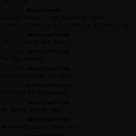
Jajajaja
[13:09]
Oveja\Tenaz
aunque bueno... las bolleras somos
especialistas en relaciones a distancia xD
[13:09]
Cabra}ConPrisa
Zebra}Fuerte que haces?
[13:09]
Cabra}ConPrisa
Ya has comido?
[13:10]
Cabra}ConPrisa
Oveja\Tenaz de eso nada...
[13:10]
ArdillaSinLuces
ACTION se silencia
[13:10]
Cabra}ConPrisa
No puedo llevar eso...
[13:11]
Cabra}ConPrisa
ArdillaSinLuces entonces.....?