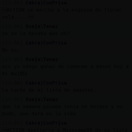
[13:06]
Cabra}ConPrisa
ACTION se marcha a la esquina de llorar
sola.....
[13:06]
Oveja\Tenaz
yo no la besaba mas eh?
[13:06]
Cabra}ConPrisa
No no.
[13:06]
Oveja\Tenaz
ais yo tengo ganas de comerme a besos hoy a
mi muj頺$
[13:06]
Cabra}ConPrisa
La tacho de mi lista de amantes.
[13:06]
Oveja\Tenaz
que la semana pasada tenia un herpes y no
pude, que dura es la vida
[13:07]
Cabra}ConPrisa
ACTION destierra a Missvamp89 de su lista