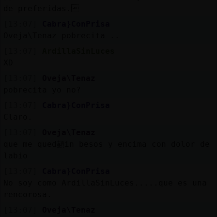
de preferidas.
[13:07]
Cabra}ConPrisa
Oveja\Tenaz pobrecita ..
[13:07]
ArdillaSinLuces
XD
[13:07]
Oveja\Tenaz
pobrecita yo no?
[13:07]
Cabra}ConPrisa
Claro.
[13:07]
Oveja\Tenaz
que me qued頳in besos y encima con dolor de
labio
[13:07]
Cabra}ConPrisa
No soy como ArdillaSinLuces.....que es una
rencorosa.
[13:07]
Oveja\Tenaz