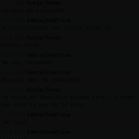
[13:08]
Oveja\Tenaz
palabra de seguridad
[13:08]
Cabra}ConPrisa
ArdillaSinLuces más triste estoy yo.
[13:08]
Oveja\Tenaz
patata frita
[13:09]
Cabra}ConPrisa
Me has rechazado.
[13:09]
Cabra}ConPrisa
Nuestro amor es imposible....
[13:09]
Oveja\Tenaz
lo mismo es imposible porque estais a tomar
por culo la una de la otra
[13:09]
Cabra}ConPrisa
Tal cual.
[13:09]
Cabra}ConPrisa