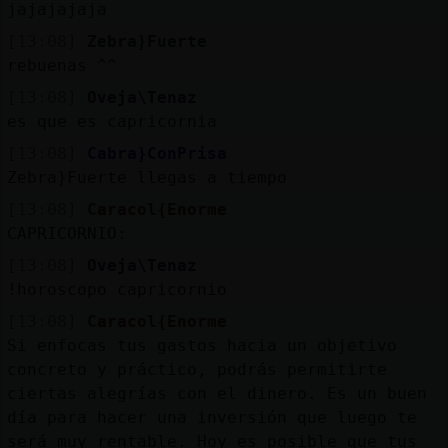
jajajajaja
[13:08]
Zebra}Fuerte
rebuenas ^^
[13:08]
Oveja\Tenaz
es que es capricornia
[13:08]
Cabra}ConPrisa
Zebra}Fuerte llegas a tiempo
[13:08]
Caracol{Enorme
CAPRICORNIO:
[13:08]
Oveja\Tenaz
!horoscopo capricornio
[13:08]
Caracol{Enorme
Si enfocas tus gastos hacia un objetivo
concreto y práctico, podrás permitirte
ciertas alegrías con el dinero. Es un buen
día para hacer una inversión que luego te
será muy rentable. Hoy es posible que tus