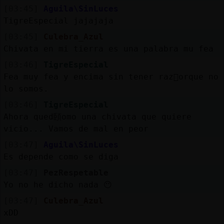
[03:45]
Aguila\SinLuces
TigreEspecial jajajaja
[03:45]
Culebra_Azul
Chivata en mi tierra es una palabra mu fea
[03:46]
TigreEspecial
Fea muy fea y encima sin tener raz󮠰orque no
lo somos.
[03:46]
TigreEspecial
Ahora qued頣omo una chivata que quiere
vicio... Vamos de mal en peor
[03:47]
Aguila\SinLuces
Es depende como se diga
[03:47]
PezRespetable
Yo no he dicho nada 😶
[03:47]
Culebra_Azul
xDD