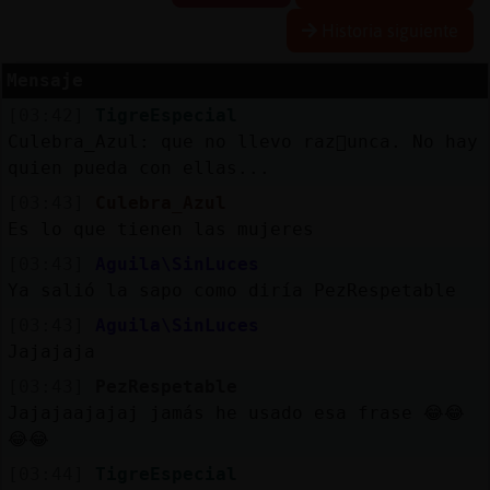
Historia siguiente
Mensaje
Reserva
[03:42]
TigreEspecial
alias
Culebra_Azul: que no llevo raz󮠮unca. No hay
quien pueda con ellas...
[03:43]
Culebra_Azul
Actuali
Es lo que tienen las mujeres
contras
[03:43]
Aguila\SinLuces
Ya salió la sapo como diría PezRespetable
[03:43]
Aguila\SinLuces
Actuali
Jajajaja
IP
[03:43]
PezRespetable
virtual
Jajajaajajaj jamás he usado esa frase 😂😂
😂😂
[03:44]
TigreEspecial