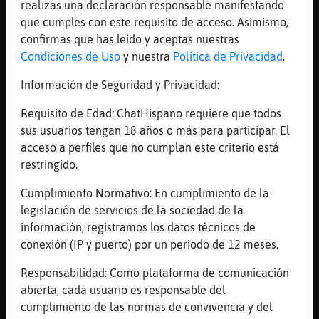
[03:48]
TigreEspecial
realizas una declaración responsable manifestando
Culebra_Azul: en eso te doy la raz󮠳oy
que cumples con este requisito de acceso. Asimismo,
escasa de belleza
confirmas que has leído y aceptas nuestras
Condiciones de Uso
y nuestra
Política de Privacidad
.
[03:48]
Aguila\SinLuces
TigreEspecial es para que no esperes menos
Información de Seguridad y Privacidad:
de mi
Requisito de Edad: ChatHispano requiere que todos
[03:48]
TigreEspecial
sus usuarios tengan 18 años o más para participar. El
Aguila\SinLuces: tu siempre haciendo uso de
acceso a perfiles que no cumplan este criterio está
tu hobby qued󠣬aro si
restringido.
[03:49]
Aguila\SinLuces
:)
Cumplimiento Normativo: En cumplimiento de la
legislación de servicios de la sociedad de la
[03:49]
PezRespetable
información, registramos los datos técnicos de
Ayy ya dense un beso 😂😂😂😂😂
conexión (IP y puerto) por un periodo de 12 meses.
[03:49]
Aguila\SinLuces
Si claro...
Responsabilidad: Como plataforma de comunicación
abierta, cada usuario es responsable del
[03:50]
TigreEspecial
cumplimiento de las normas de convivencia y del
ACTION saca morritos