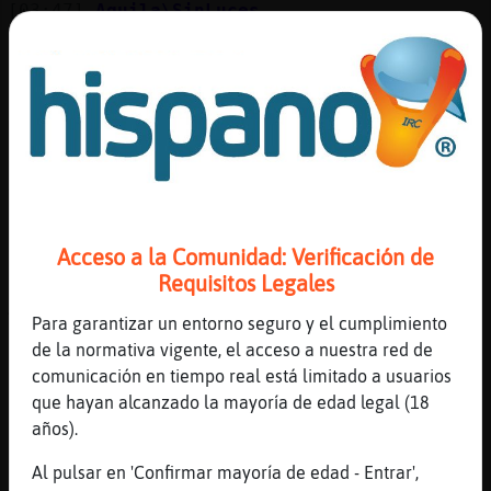
[03:47]
Aguila\SinLuces
Lo dije yo todo
[03:47]
TigreEspecial
Culebra_Azul: no no te r� porque encima
m᳠raz󮠬e das jajajajajajajajaja
[03:47]
Aguila\SinLuces
Jajajaja
[03:47]
PezRespetable
Jajajajajja
Acceso a la Comunidad: Verificación de
Requisitos Legales
[03:47]
TigreEspecial
Aguila\SinLuces: qui鮠si no....no pod�ser
Para garantizar un entorno seguro y el cumplimiento
otra
de la normativa vigente, el acceso a nuestra red de
[03:48]
Culebra_Azul
comunicación en tiempo real está limitado a usuarios
Que miedo me dais todas
que hayan alcanzado la mayoría de edad legal (18
años).
[03:48]
PezRespetable
Jajajjajaja
Al pulsar en 'Confirmar mayoría de edad - Entrar',