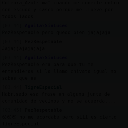
Mis
Culebra_Azul: ma񡮡 cuando me conecte entro
blogs
con escudo y casco porque me llueve por
todos lados
[03:44]
Aguila\SinLuces
PezRespetable pero quedo bien jajajaja
Mis
[03:44]
PezRespetable
foros
Jajajjajajajaja
[03:44]
Aguila\SinLuces
PezRespetable era para que tu me
Registr
entendieras si la llamo chivata igual no
un
sabes que es
canal
[03:44]
TigreEspecial
Habrᠵsado esa frase en alguna junta de
comunidad de vecinos y no se acuerda....
Más
[03:45]
PezRespetable
gestion
😯😯😯 no me acordaba pero siii es cierto
TigreEspecial