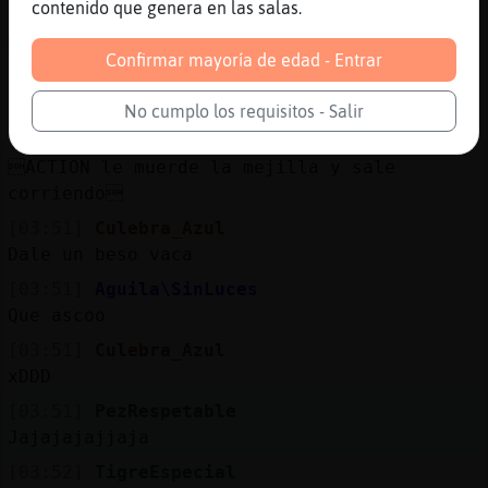
contenido que genera en las salas.
[03:50]
Aguila\SinLuces
ACTION pone la mejilla
Confirmar mayoría de edad - Entrar
[03:50]
Aguila\SinLuces
Jajajaja
No cumplo los requisitos - Salir
[03:50]
TigreEspecial
ACTION le muerde la mejilla y sale
corriendo
[03:51]
Culebra_Azul
Dale un beso vaca
[03:51]
Aguila\SinLuces
Que ascoo
[03:51]
Culebra_Azul
xDDD
[03:51]
PezRespetable
Jajajajajjaja
[03:52]
TigreEspecial