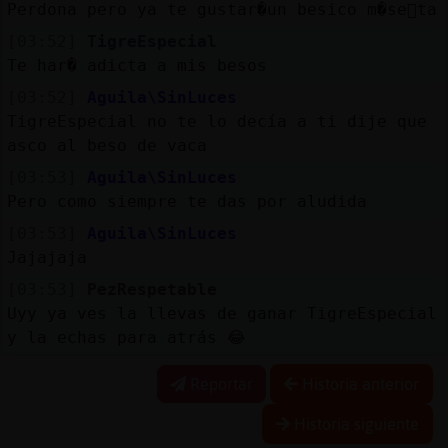
Perdona pero ya te gustar�un besico m�se񯲩ta
[03:52]
TigreEspecial
Te har� adicta a mis besos
[03:52]
Aguila\SinLuces
TigreEspecial no te lo decía a ti dije que
asco al beso de vaca
[03:53]
Aguila\SinLuces
Pero como siempre te das por aludida
[03:53]
Aguila\SinLuces
Jajajaja
[03:53]
PezRespetable
Uyy ya ves la llevas de ganar TigreEspecial
y la echas para atrás 😂
Reportar
Historia anterior
Historia siguiente