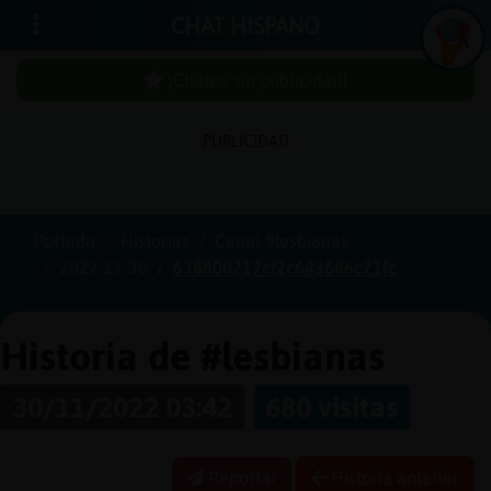
CHAT HISPANO
¡Chatea sin publicidad!
PUBLICIDAD
Iniciar
sesión
Portada
Historias
Canal #lesbianas
2022-11-30
638800217cf2c643686c71fc
¡Chatea
sin
publici
Historia de #lesbianas
30/11/2022 03:42
680 visitas
Crear
una
Reportar
Historia anterior
cuenta