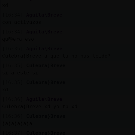
xd
[16:34]
Aguila\Breve
con activazos
[16:34]
Aguila\Breve
qu頳era eso
[16:35]
Aguila\Breve
Culebra}Breve a que tu no has leido?
[16:35]
Culebra}Breve
si a este si
[16:35]
Culebra}Breve
xd
[16:36]
Aguila\Breve
Culebra}Breve xd yo tb xd
[16:36]
Culebra}Breve
jajajajaja
[16:37]
Culebra}Breve