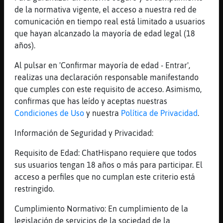
[16:31]
Culebra}Breve
de la normativa vigente, el acceso a nuestra red de
xD
comunicación en tiempo real está limitado a usuarios
[16:31]
Aguila\Breve
que hayan alcanzado la mayoría de edad legal (18
Culebra}Breve jajaja es verdad que entra
años).
para verte
Al pulsar en 'Confirmar mayoría de edad - Entrar',
[16:31]
Aguila\Breve
realizas una declaración responsable manifestando
me olvido de ese detalle hoy :(
que cumples con este requisito de acceso. Asimismo,
[16:31]
Culebra}Breve
confirmas que has leído y aceptas nuestras
jajajja si 🙈🙈
Condiciones de Uso
y nuestra
Política de Privacidad
.
[16:31]
Aguila\Breve
Información de Seguridad y Privacidad:
Culebra}Breve trata bien a Canariaa
[16:31]
Aguila\Breve
Requisito de Edad: ChatHispano requiere que todos
Culebra}Breve jajajjaa
sus usuarios tengan 18 años o más para participar. El
acceso a perfiles que no cumplan este criterio está
[16:31]
Culebra}Breve
restringido.
yo la trato bien
[16:32]
Culebra}Breve
Cumplimiento Normativo: En cumplimiento de la
a que si Canariaa
legislación de servicios de la sociedad de la