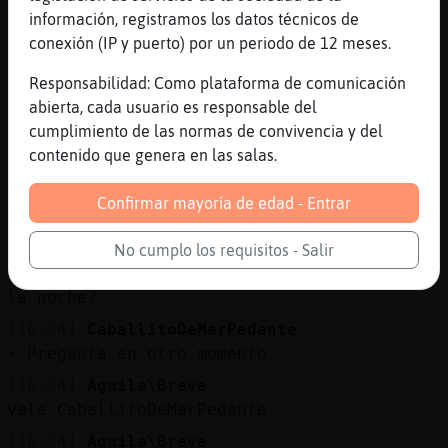
información, registramos los datos técnicos de
[16:32]
Aguila\Breve
conexión (IP y puerto) por un periodo de 12 meses.
as�as�e gusta
[16:32]
Culebra}Breve
Responsabilidad: Como plataforma de comunicación
na, esta en su mundo
abierta, cada usuario es responsable del
cumplimiento de las normas de convivencia y del
[16:33]
Aguila\Breve
contenido que genera en las salas.
Culebra}Breve luego preguntmos
[16:33]
Aguila\Breve
Confirmar mayoría de edad - Entrar
xd
[16:34]
Aguila\Breve
No cumplo los requisitos - Salir
.bola8 estar mas emocionante el canal por
la noche?
[16:34]
CaballitoDeMarPedante
· Pregunta en otro momento
[16:34]
Aguila\Breve
vale CaballitoDeMarPedante
[16:34]
Aguila\Breve