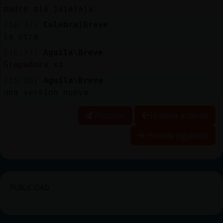
madre mia jajajaja
[16:37]
Culebra}Breve
la otra
[16:37]
Aguila\Breve
Grapadora xd
[16:38]
Aguila\Breve
una version nueva
Reportar
Historia anterior
Historia siguiente
PUBLICIDAD