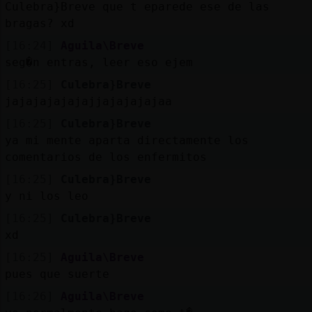
Mis
Culebra}Breve que t eparede ese de las
blogs
bragas? xd
[16:24]
Aguila\Breve
seg�n entras, leer eso ejem
[16:25]
Culebra}Breve
Mis
jajajajajajajjajajajajaa
foros
[16:25]
Culebra}Breve
ya mi mente aparta directamente los
comentarios de los enfermitos
Registr
[16:25]
Culebra}Breve
un
y ni los leo
canal
[16:25]
Culebra}Breve
xd
[16:25]
Aguila\Breve
Más
pues que suerte
gestion
[16:26]
Aguila\Breve