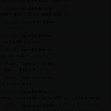
yo normalmente hago como t�
[16:26]
Aguila\Breve
pero eso, no lo esperaba xd
[16:26]
Culebra}Breve
jajajaja
[16:26]
Aguila\Breve
marina26 quien?
[16:26]
Aguila\Breve
qui鮠conoce a esa?
[16:27]
Culebra}Breve
jjaajajjajajahaja
[16:27]
Culebra}Breve
por si cuela
[16:27]
Aguila\Breve
ains Culebra}Breve aqu�a no cuela nadaxd
[16:28]
Culebra}Breve