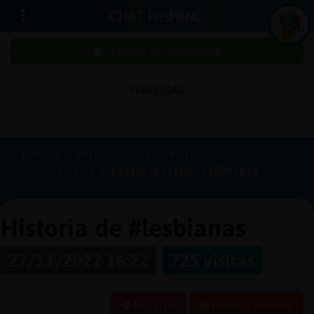
CHAT HISPANO
¡Chatea sin publicidad!
PUBLICIDAD
Iniciar
sesión
Portada
Historias
Canal #lesbianas
2022-11-27
63840c7691ebfc7a18293a74
¡Chatea
sin
publici
Historia de #lesbianas
27/11/2022 16:22
725 visitas
Crear
una
Reportar
Historia anterior
cuenta