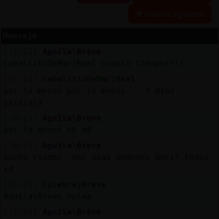
Historia siguiente
Mensaje
Reserva
[16:22]
Aguila\Breve
alias
CaballitoDeMar}Real cuanto tiempo!!!!
[16:23]
CaballitoDeMar}Real
por lo menos por lo menos... 2 dias
Actuali
jajajaja
contras
[16:23]
Aguila\Breve
por lo menos eh xd
[16:23]
Aguila\Breve
Actuali
mucho tiempo, dos dias podemos morir todos
IP
xd
virtual
[16:24]
Culebra}Breve
Aguila\Breve holaa
[16:24]
Aguila\Breve