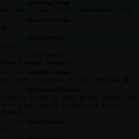
[07:21]
Libelula-Tenaz
No vale la pena discutir con mentes cortas
[07:21]
Libelula-Tenaz
🤗
[07:21]
LibelulaReal
Jajaja
[07:21]
LibelulaReal
Anda a dormir indigena
[07:21]
Libelula-Tenaz
Para que arruinar su día con tonterías 😅
[07:22]
Grillo}ConTimidez
Libelula-Tenaz: le acabo de dar ignore, voy
a ir a por algo de desayuno que aun no fui
hahaha
[07:22]
LibelulaReal
:o