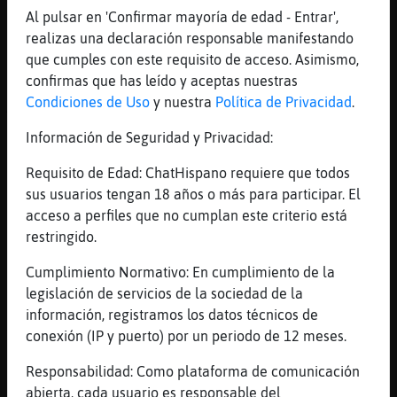
[07:17]
Grillo}ConTimidez
Al pulsar en 'Confirmar mayoría de edad - Entrar',
Libelula-Tenaz: Deja claro ver lo racista
realizas una declaración responsable manifestando
que es, pero bueno, así les va
que cumples con este requisito de acceso. Asimismo,
confirmas que has leído y aceptas nuestras
[07:17]
Libelula-Tenaz
Condiciones de Uso
y nuestra
Política de Privacidad
.
Así es 🤗
[07:18]
LibelulaReal
Información de Seguridad y Privacidad:
Racista no. Ordenada
Requisito de Edad: ChatHispano requiere que todos
[07:18]
Libelula-Tenaz
sus usuarios tengan 18 años o más para participar. El
Prefiero llevar mi noche igual de tranquila
acceso a perfiles que no cumplan este criterio está
🤗
restringido.
[07:18]
LibelulaReal
Cumplimiento Normativo: En cumplimiento de la
Otra guaca?
legislación de servicios de la sociedad de la
[07:18]
LibelulaReal
información, registramos los datos técnicos de
Jajaj
conexión (IP y puerto) por un periodo de 12 meses.
[07:18]
Grillo}ConTimidez
Responsabilidad: Como plataforma de comunicación
sonia_144: está encerrada en una cueva
abierta, cada usuario es responsable del