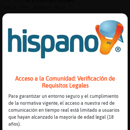
[07:16]
Grillo}ConTimidez
sonia_144: Buenos dias ^^
[07:16]
Libelula-Tenaz
Así es Grillo}ConTimidez
[07:16]
LibelulaReal
No tienes que educar a nadie. Es lo que no
entiendes. Lo.que llamais educar puede
ser.adoctrinar
[07:16]
Libelula-Tenaz
Es mejor evitarles
Acceso a la Comunidad: Verificación de
[07:16]
Libelula-Tenaz
Requisitos Legales
🤷🏻‍♀️
[07:17]
Libelula-Tenaz
Para garantizar un entorno seguro y el cumplimiento
Les arde más ser ignorados
de la normativa vigente, el acceso a nuestra red de
comunicación en tiempo real está limitado a usuarios
[07:17]
LibelulaReal
que hayan alcanzado la mayoría de edad legal (18
Si te gustan las guacas pues comelas
años).
el.coño pero respeta a quien no nos.gustan