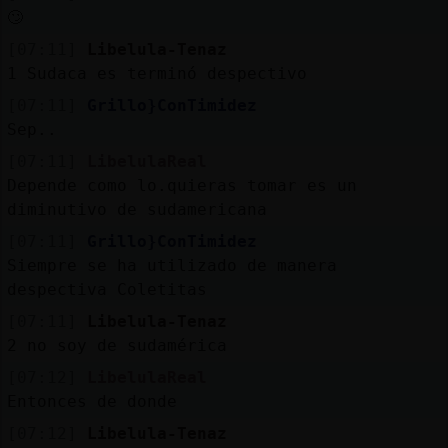
Mis
🙄
blogs
[07:11]
Libelula-Tenaz
1 Sudaca es terminó despectivo
[07:11]
Grillo}ConTimidez
Mis
Sep..
foros
[07:11]
LibelulaReal
Depende como lo.quieras tomar es un
diminutivo de sudamericana
Registr
[07:11]
Grillo}ConTimidez
un
Siempre se ha utilizado de manera
canal
despectiva Coletitas
[07:11]
Libelula-Tenaz
2 no soy de sudamérica
[07:12]
LibelulaReal
Más
Entonces de donde
gestion
[07:12]
Libelula-Tenaz