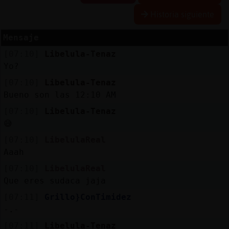
Historia siguiente
Mensaje
Reserva
[07:10]
Libelula-Tenaz
alias
Yo?
[07:10]
Libelula-Tenaz
Bueno son las 12:10 AM
Actuali
[07:10]
Libelula-Tenaz
contras
😅
[07:10]
LibelulaReal
Aaah
Actuali
[07:10]
LibelulaReal
IP
Que eres sudaca jaja
virtual
[07:11]
Grillo}ConTimidez
-.-
[07:11]
Libelula-Tenaz