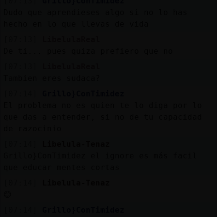
[07:13]
Grillo}ConTimidez
Dudo que aprendieses algo si no lo has
hecho en lo que llevas de vida
[07:13]
LibelulaReal
De ti... pues quiza prefiero que no
[07:13]
LibelulaReal
Tambien eres sudaca?
[07:14]
Grillo}ConTimidez
El problema no es quien te lo diga por lo
que das a entender, si no de tu capacidad
de razocinio
[07:14]
Libelula-Tenaz
Grillo}ConTimidez el ignore es más facil
que educar mentes cortas
[07:14]
Libelula-Tenaz
😊
[07:14]
Grillo}ConTimidez