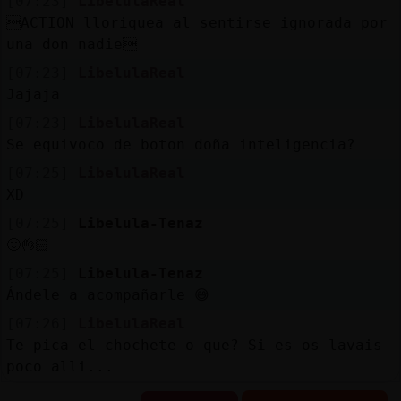
[07:23]
LibelulaReal
ACTION lloriquea al sentirse ignorada por
una don nadie
[07:23]
LibelulaReal
Jajaja
[07:23]
LibelulaReal
Se equivoco de boton doña inteligencia?
[07:25]
LibelulaReal
XD
[07:25]
Libelula-Tenaz
🙂👌🏻
[07:25]
Libelula-Tenaz
Ándele a acompañarle 😅
[07:26]
LibelulaReal
Te pica el chochete o que? Si es os lavais
poco alli...