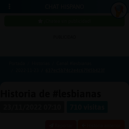
CHAT HISPANO
¡Chatea sin publicidad!
PUBLICIDAD
Iniciar
sesión
Portada
Historias
Canal #lesbianas
2022-11-23
637ec5b74c2e4c67f45b423f
¡Chatea
sin
publici
Historia de #lesbianas
23/11/2022 07:10
710 visitas
Crear
una
Reportar
Historia anterior
cuenta