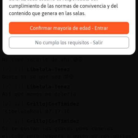
[07:19]
Libelula-Tenaz
cumplimiento de las normas de convivencia y del
Jajajjaja en plena ignorancia 😅
contenido que genera en las salas.
[07:19]
LibelulaReal
Pero a quien le.gusta mezclar su sangre con
Confirmar mayoría de edad - Entrar
esas caras de mono que tienen... lastimar
asi una genetica europea tan buena
No cumplo los requisitos - Salir
[07:19]
Libelula-Tenaz
Ni como sacarle de ahí 😅🤭
[07:19]
Libelula-Tenaz
Guaca ni se que sea 🤣😅
[07:19]
Libelula-Tenaz
Así que menos me dolería
[07:20]
Grillo}ConTimidez
"LibelulaReal 07:17:16
[07:20]
Grillo}ConTimidez
Si te gustan las guacas pues comelas
el.coño pero respeta a quien no nos.gustan"