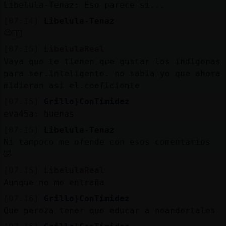
Libelula-Tenaz: Eso parece si...
[07:14]
Libelula-Tenaz
😉👌🏻
[07:15]
LibelulaReal
Vaya que te tienen que gustar los indigenas
para ser.inteligente. no sabia yo que ahora
midieran asi el.coeficiente
[07:15]
Grillo}ConTimidez
eva45a: buenas
[07:15]
Libelula-Tenaz
Ni tampoco me ofende con esos comentarios
🤣
[07:15]
LibelulaReal
Aunque no me entraña
[07:16]
Grillo}ConTimidez
Que pereza tener que educar a neandertales